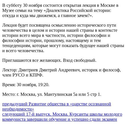
В субботу 30 ноября состоится открытая лекция в Москве в
Музее семьи на тему «Диалектика Российской истории:
откуда и куда мы движемся, а главное зачем?».
Лекция будет посвящена осмыслению исторического пути
человечества в целом и истории нашей страны в контексте
истории всего мира в частности, истории философии и
философии истории, прошлому, настоящему и тем
тенцеденциям, которые могут показать будущее нашей страны
и всего человечества.
Приглашаются все желающих. Вход свободный.
Лектор: Дмитриев Дмитрий Андреевич, историк и философ,
член РУСО и КПРФ.
Время: 30 ноября, 19:20.
Место: г. Москва, ул. Мантулинская 5а или 5 стр 1.
Навигация
Предыдущий
предыдущий
Развитие общества в «царстве осознанной
пост:
необходимости»
по
Следующее
следующий
17-й выпуск. Москва. Курсанты школы молодого
записям
сообщение:
коммуниста завершили обучение и успешно сдали экзамен