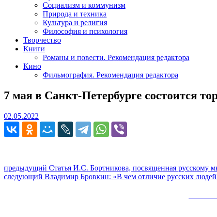
Социализм и коммунизм
Природа и техника
Культура и религия
Философия и психология
Творчество
Книги
Романы и повести. Рекомендация редактора
Кино
Фильмография. Рекомендация редактора
7 мая в Санкт-Петербурге состоится т
02.05.2022
02.05.2022
Навигация
Предыдущий
предыдущий
Статья И.С. Бортникова, посвященная русскому м
Следующее
пост:
следующий
Владимир Бровкин: «В чем отличие русских людей
по
сообщение:
записям
Сайт 
Вверх