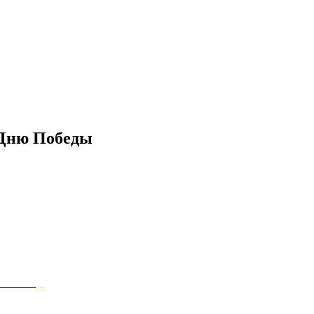
 Дню Победы
(КПРФ)