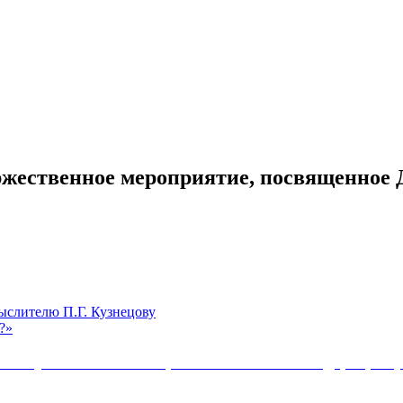
оржественное мероприятие, посвященное
ыслителю П.Г. Кузнецову
?»
Коммунистической партии Российской Федерации 