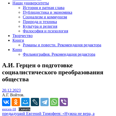
Наши университеты
История и ратная слава
Публицистика и экономика
Социализм и коммунизм
Природа и техника
Культура и религия
Философия и психология
Творчество
Книги
Романы и повести. Рекомендация редактора
Кино
Фильмография. Рекомендация редактора
А.И. Герцен о подготовке
социалистического преобразования
общества
20.12.2023
20.12.2023
А.Г. Войтов.
gercen-18
Скачать
Навигация
Предыдущий
предыдущий
Евгений Тимофеев: «Нужна не вера, а