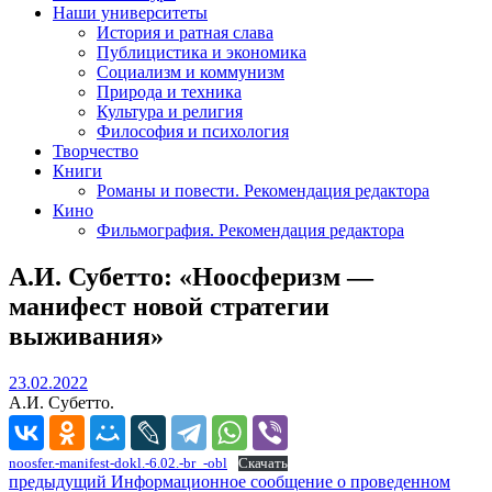
Наши университеты
История и ратная слава
Публицистика и экономика
Социализм и коммунизм
Природа и техника
Культура и религия
Философия и психология
Творчество
Книги
Романы и повести. Рекомендация редактора
Кино
Фильмография. Рекомендация редактора
А.И. Субетто: «Ноосферизм —
манифест новой стратегии
выживания»
23.02.2022
23.02.2022
А.И. Субетто.
noosfer.-manifest-dokl.-6.02.-br_-obl
Скачать
Навигация
Предыдущий
предыдущий
Информационное сообщение о проведенном