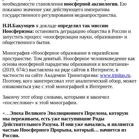
необходимости становления
ноосферной аксиологии.
Ею
показано значение уже действующего императива
государственного регулирования медиапространства.
Н.И.Бакумцев
в докладе
определил так миссию
Ноосферизма:
остановить деградацию общества в России и
запустить процесс «ноосферизации науки, образования» и
общественного бытия.
Монография «Ноосферное образование в евразийском
пространстве. Том девятый. Ноосферное человековедение как
основа ноосферной парадигмы образования и воспитания»
(2019, 674с) выставлена на ряде сайтов в Интернете, в
частности на сайте Академии Тринитаризма:
www.trinitas.ru
.
Поэтому, кого заинтересовал этот аналитический обзор, может
ознакомиться уже с этой монографией в Интернете.
Закончу этот обзор словами, которыми я закончил
«послесловие» к этой монографии.
«…
Эпоха Великого Эволюционного Перелома, которую
мы переживаем, есть уже наступившие Роды
Действительного Разума. И они уже начались, и являются
частью Ноосферного Прорыва, который… начнется из
России.