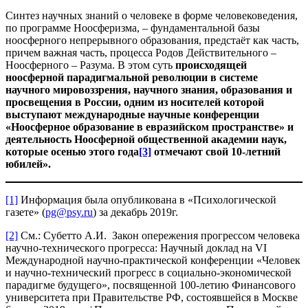
Синтез научных знаний о человеке в форме человековедения,
по программе Ноосферизма, – фундаментальной базы
ноосферного непрерывного образования, предстаёт как часть,
причем важная часть, процесса Родов Действительного –
Ноосферного – Разума. В этом суть
происходящей
ноосферной парадигмальной революции в системе
научного мировоззрения, научного знания, образования и
просвещения в России, одним из носителей которой
выступают международные научные конференции
«Ноосферное образование в евразийском пространстве» и
деятельность Ноосферной общественной академии наук,
которые осенью этого года
[3]
отмечают свой 10-летний
юбилей».
[1]
Информация была опубликована в «Психологической
газете» (
pg@psy.ru
) за декабрь 2019г.
[2]
См.: Субетто А.И. Закон опережения прогрессом человека
научно-технического прогресса: Научный доклад на VI
Международной научно-практической конференции «Человек
и научно-технический прогресс в социально-экономической
парадигме будущего», посвященной 100-летию Финансового
университета при Правительстве РФ, состоявшейся в Москве