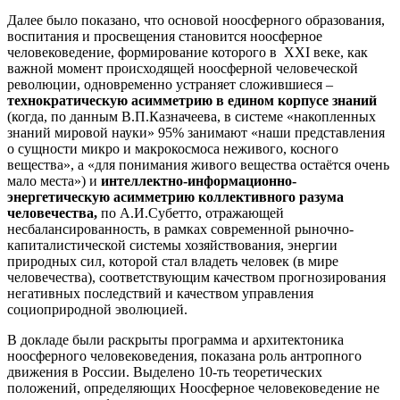
Далее было показано, что основой ноосферного образования,
воспитания и просвещения становится ноосферное
человековедение, формирование которого в XXI веке, как
важной момент происходящей ноосферной человеческой
революции, одновременно устраняет сложившиеся –
технократическую асимметрию в едином корпусе знаний
(когда, по данным В.П.Казначеева, в системе «накопленных
знаний мировой науки» 95% занимают «наши представления
о сущности микро и макрокосмоса неживого, косного
вещества», а «для понимания живого вещества остаётся очень
мало места») и
интеллектно-информационно-
энергетическую асимметрию коллективного разума
человечества,
по А.И.Субетто, отражающей
несбалансированность, в рамках современной рыночно-
капиталистической системы хозяйствования, энергии
природных сил, которой стал владеть человек (в мире
человечества), соответствующим качеством прогнозирования
негативных последствий и качеством управления
социоприродной эволюцией.
В докладе были раскрыты программа и архитектоника
ноосферного человековедения, показана роль антропного
движения в России. Выделено 10-ть теоретических
положений, определяющих Ноосферное человековедение не