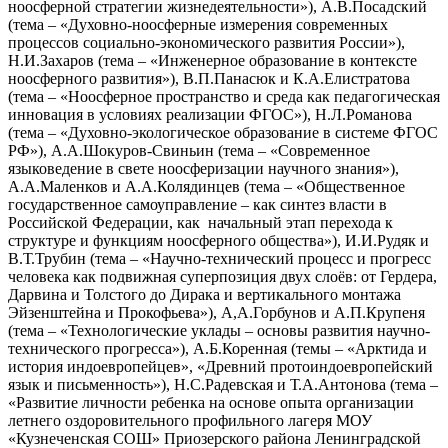
ноосферной стратегии жизнедеятельности»), А.В.Посадский
(тема – «Духовно-ноосферные измерения современных
процессов социально-экономического развития России»),
Н.И.Захаров (тема – «Инженерное образование в контексте
ноосферного развития»), В.П.Панасюк и К.А.Елистратова
(тема – «Ноосферное пространство и среда как педагогическая
инновация в условиях реализации ФГОС»), Н.Л.Романова
(тема – «Духовно-экологическое образование в системе ФГОС
РФ»), А.А.Шокуров-Свиньин (тема – «Современное
языковедение в свете ноосферизации научного знания»),
А.А.Маленков и А.А.Колядинцев (тема – «Общественное
государственное самоуправление – как синтез власти в
Российской Федерации, как начальный этап перехода к
структуре и функциям ноосферного общества»), И.И.Рудяк и
В.Т.Трубин (тема – «Научно-технический процесс и прогресс
человека как подвижная суперпозиция двух слоёв: от Гердера,
Дарвина и Толстого до Дирака и вертикального монтажа
Эйзенштейна и Прокофьева»), А,А.Горбунов и А.П.Крупеня
(тема – «Технологические уклады – основы развития научно-
технического прогресса»), А.Б.Коренная (темы – «Арктида и
история индоевропейцев», «Древний протоиндоевропейский
язык и письменность»), Н.С.Радевская и Т.А.Антонова (тема –
«Развитие личности ребенка на основе опыта организации
летнего оздоровительного профильного лагеря МОУ
«Кузнеченская СОШ» Приозерского района Ленинградской