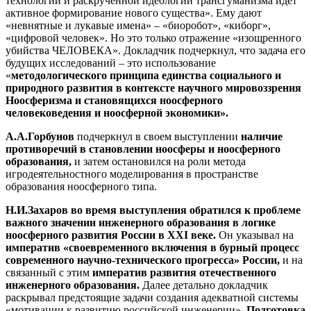
технологий и раскрученной идеологии трансгуманизма идёт
активное формирование нового существа». Ему дают
«невнятные и лукавые имена» – «биоробот», «киборг»,
«цифровой человек». Но это только отражение «изощренного
убийства ЧЕЛОВЕКА». Докладчик подчеркнул, что задача его
будущих исследований – это использование
«
методологического принципа единства социального и
природного развития в контексте научного мировоззрения
Ноосферизма и становящихся ноосферного
человековедения и ноосферной экономики».
А.А.Горбунов
подчеркнул в своем выступлении
наличие
противоречий в становлении ноосферы и ноосферного
образования,
и затем остановился на роли метода
игродеятельностного моделирования в пространстве
образования ноосферного типа.
Н.И.Захаров во время выступления обратился к проблеме
важного значении инженерного образования в логике
ноосферного развития России в
XXI
веке.
Он указывал на
императив «своевременного включения в бурный процесс
современного научно-технического прогресса» России,
и на
связанный с этим
императив развития отечественного
инженерного образования.
Далее детально докладчик
раскрывал предстоящие задачи создания адекватной системы
«мотивации к развитию российской инженерии».
Подготовка