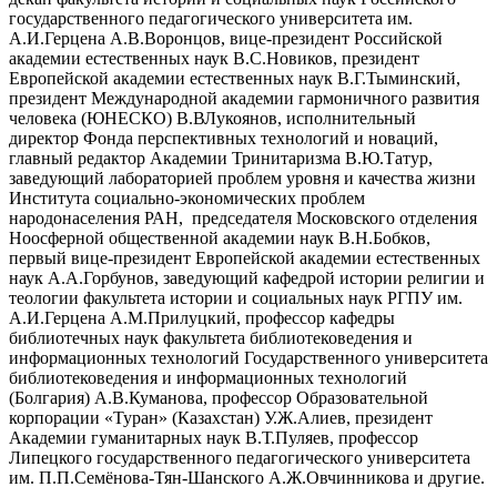
государственного педагогического университета им.
А.И.Герцена А.В.Воронцов, вице-президент Российской
академии естественных наук В.С.Новиков, президент
Европейской академии естественных наук В.Г.Тыминский,
президент Международной академии гармоничного развития
человека (ЮНЕСКО) В.ВЛукоянов, исполнительный
директор Фонда перспективных технологий и новаций,
главный редактор Академии Тринитаризма В.Ю.Татур,
заведующий лабораторией проблем уровня и качества жизни
Института социально-экономических проблем
народонаселения РАН, председателя Московского отделения
Ноосферной общественной академии наук В.Н.Бобков,
первый вице-президент Европейской академии естественных
наук А.А.Горбунов, заведующий кафедрой истории религии и
теологии факультета истории и социальных наук РГПУ им.
А.И.Герцена А.М.Прилуцкий, профессор кафедры
библиотечных наук факультета библиотековедения и
информационных технологий Государственного университета
библиотековедения и информационных технологий
(Болгария) А.В.Куманова, профессор Образовательной
корпорации «Туран» (Казахстан) У.Ж.Алиев, президент
Академии гуманитарных наук В.Т.Пуляев, профессор
Липецкого государственного педагогического университета
им. П.П.Семёнова-Тян-Шанского А.Ж.Овчинникова и другие.