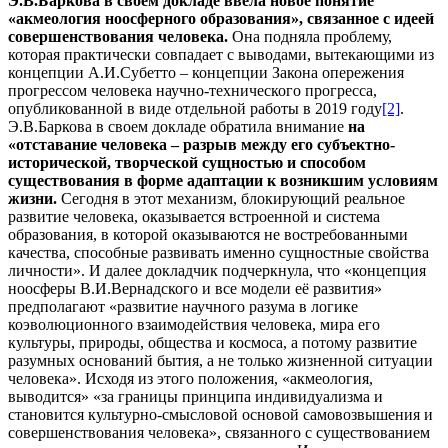
Э.В.Баркова в своем докладе ввела новое понятие
«акмеология ноосферного образования», связанное с
идеей
совершенствования человека.
Она подняла проблему,
которая практически совпадает с выводами, вытекающими из
концепции А.И.Субетто – концепции Закона опережения
прогрессом человека научно-технического прогресса,
опубликованной в виде отдельной работы в 2019 году
[2]
.
Э.В.Баркова в своем докладе обратила внимание
на
«отставание человека – разрыв между его субъектно-
исторической, творческой сущностью и способом
существования в форме адаптации к возникшим условиям
жизни.
Сегодня в этот механизм, блокирующий реальное
развитие человека, оказывается встроенной и система
образования, в которой оказываются не востребованными
качества, способные развивать именно сущностные свойства
личности». И далее докладчик подчеркнула, что «концепция
ноосферы В.И.Вернадского и все модели её развития»
предполагают «развитие научного разума в логике
коэволюционного взаимодействия человека, мира его
культуры, природы, общества и космоса, а потому развитие
разумных оснований бытия, а не только жизненной ситуации
человека». Исходя из этого положения, «акмеология,
выводится» «за границы принципа индивидуализма и
становится культурно-смысловой основой самовозвышения и
совершенствования человека», связанного с существованием