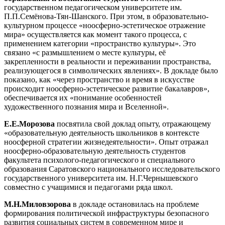
государственном педагогическом университете им.
П.П.Семёнова-Тян-Шанского. При этом, в образовательно-
культурном процессе «ноосферно-эстетическое отражение
мира» осуществляется как момент такого процесса, с
применением категории «пространство культуры». Это
связано «с размышлением о месте культуры, её
закрепленности в реальности и переживании пространства,
реализующегося в символических явлениях». В докладе было
показано, как «через пространство и время в искусстве
происходит ноосферно-эстетическое развитие бакалавров»,
обеспечивается их «понимание особенностей
художественного познания мира и Вселенной».
Е.Е.Морозова
посвятила свой доклад опыту, отражающему
«образовательную деятельность школьников в контексте
ноосферной стратегии жизнедеятельности». Опыт отражал
ноосферно-образовательную деятельность студентов
факультета психолого-педагогического и специального
образования Саратовского национального исследовательского
государственного университета им. Н.Г.Чернышевского
совместно с учащимися и педагогами ряда школ.
М.Н.Миловзорова
в докладе остановилась на проблеме
формирования политической инфраструктуры безопасного
развития социальных систем в современном мире и