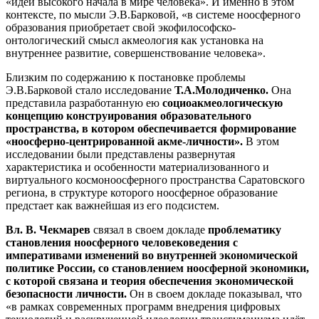
«идеи высокого начала в мире человека». И именно в этом
контексте, по мысли Э.В.Барковой, «в системе ноосферного
образования приобретает свой экофилософско-
онтологический смысл акмеология как установка на
внутреннее развитие, совершенствование человека».
Близким по содержанию к постановке проблемы
Э.В.Барковой стало исследование
Т.А.Молодиченко.
Она
представила разработанную ею
социоакмеологическую
концепцию конструирования образовательного
пространства, в котором обеспечивается формирование
«ноосферно-центрированной акме-личности».
В этом
исследовании были представлены развернутая
характеристика и особенности материализованного и
виртуального космоноосферного пространства Саратовского
региона, в структуре которого ноосферное образование
предстает как важнейшая из его подсистем.
Вл. В. Чекмарев
связал в своем докладе
проблематику
становления ноосферного человековедения с
императивами изменений во внутренней экономической
политике России, со становлением ноосферной экономики,
с которой связана и теория обеспечения экономической
безопасности личности.
Он в своем докладе показывал, что
«в рамках современных программ внедрения цифровых