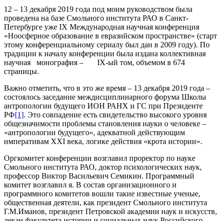
12 – 13 декабря 2019 года под моим руководством была
проведена на базе Смольного института РАО в Санкт-
Петербурге уже IX Международная научная конференция
«Ноосферное образование в евразийском пространстве» (старт
этому конференциальному сериалу был дан в 2009 году). По
традиции к началу конференции была издана коллективная
научная монография – IX-ый том, объемом в 674
страницы.
Важно отметить, что в это же время – 13 декабря 2019 года –
состоялось заседание междисциплинарного форума Школы
антропологии будущего ИОН РАНХ и ГС при Президенте
РФ
[1]
. Это совпадение есть свидетельство высокого уровня
общезначимости проблемы становления науки о человеке –
«антропологии будущего», адекватной действующим
императивам XXI века, логике действия «крота истории».
Оргкомитет конференции возглавил проректор по науке
Смольного института РАО, доктор психологических наук,
профессор Виктор Васильевич Семикин. Программный
комитет возглавил я. В состав организационного и
программного комитетов вошли такие известные ученые,
общественная деятели, как президент Смольного института
Г.М.Иманов, президент Петровской академии наук и искусств,
декан факультета истории и социальных наук Российского