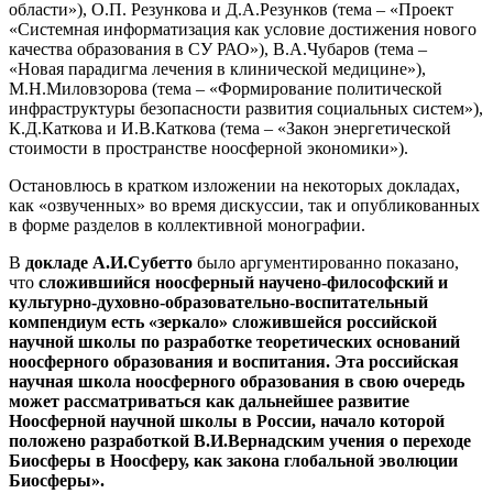
области»), О.П. Резункова и Д.А.Резунков (тема – «Проект
«Системная информатизация как условие достижения нового
качества образования в СУ РАО»), В.А.Чубаров (тема –
«Новая парадигма лечения в клинической медицине»),
М.Н.Миловзорова (тема – «Формирование политической
инфраструктуры безопасности развития социальных систем»),
К.Д.Каткова и И.В.Каткова (тема – «Закон энергетической
стоимости в пространстве ноосферной экономики»).
Остановлюсь в кратком изложении на некоторых докладах,
как «озвученных» во время дискуссии, так и опубликованных
в форме разделов в коллективной монографии.
В
докладе А.И.Субетто
было аргументированно показано,
что
сложившийся ноосферный научено-философский и
культурно-духовно-образовательно-воспитательный
компендиум есть «зеркало» сложившейся российской
научной школы по разработке теоретических оснований
ноосферного образования и воспитания. Эта российская
научная школа ноосферного образования в свою очередь
может рассматриваться как дальнейшее развитие
Ноосферной научной школы в России, начало которой
положено разработкой В.И.Вернадским учения о переходе
Биосферы в Ноосферу, как закона глобальной эволюции
Биосферы».