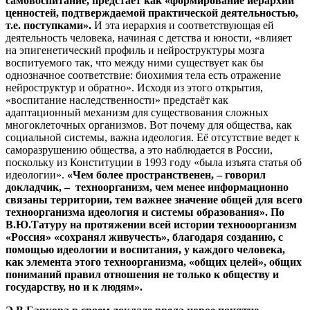
самовоспитание, предстает как «формирование иерархии
ценностей, подтверждаемой практической деятельностью,
т.е. поступками».
И эта иерархия и соответствующая ей
деятельность человека, начиная с детства и юности, «влияет
на эпигенетический профиль и нейроструктуры мозга
воспитуемого так, что между ними существует как бы
однозначное соответствие: биохимия тела есть отражение
нейроструктур и обратно». Исходя из этого открытия,
«воспитание наследственности» предстаёт как
адаптационный механизм для существования сложных
многоклеточных организмов. Вот почему для общества, как
социальной системы, важна идеология. Её отсутствие ведет к
саморазрушению общества, а это наблюдается в России,
поскольку из Конституции в 1993 году «была изъята статья об
идеологии».
«Чем более пространственен, – говорил
докладчик, – техноорганизм, чем менее информационно
связаны территории, тем важнее значение общей для всего
техноорганизма идеология и системы образования». По
В.Ю.Татуру на протяжении всей истории технооорганизм
«Россия» «сохранял живучесть», благодаря созданию, с
помощью идеологии и воспитания, у каждого человека,
как элемента этого техноорганизма, «общих целей», общих
пониманий правил отношения не только к обществу и
государству, но и к людям».