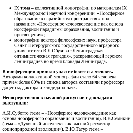
IX тома – коллективной монографии по материалам IX
Международной научной конференции «Ноосферное
образование в евразийском пространстве» под
названием «Ноосферное человековедение как основа
ноосферной парадигмы образования, воспитания и
просвещения»;
монографии доктора философских наук, профессора
Санкт-Петербургского государственного аграрного
университета В.Л.Обухова «Ленинградская
оптимистическая трагедия», раскрывающей героизм
ленинградцев во время блокады Ленинграда.
В конференции приняло участие более ста человек.
Авторами коллективной монографии стало 64 человека,
причем более 80% из списка авторов составили профессора,
доценты, доктора и кандидаты наук.
Непосредственно в научной дискуссии с докладами
выступили:
А.И.Субетто (тема – «Ноосферное человековедение как
основа ноосферного образования и воспитания), В.В.Семикин
(тема – «Духовный интеллект как высший регулятор
социоприродной эволюции»), В.Ю.Татур (тема –