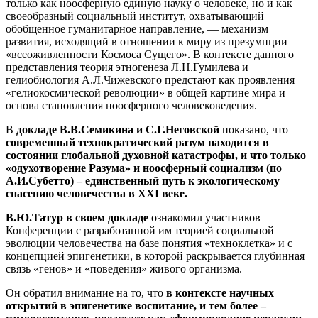
только как ноосферную единую науку о человеке, но и как
своеобразный социальный институт, охватывающий
обобщенное гуманитарное направление, — механизм
развития, исходящий в отношении к миру из презумпции
«всеоживленности Космоса Сущего». В контексте данного
представления теория этногенеза Л.Н.Гумилева и
гелиобиология А.Л.Чижевского предстают как проявления
«гелиокосмической революции» в общей картине мира и
основа становления ноосферного человековедения.
В
докладе В.В.Семикина и С.Г.Неговской
показано, что
современный технократический разум находится в
состоянии глобальной духовной катастрофы, и что только
«одухотворение Разума» и ноосферный социализм (по
А.И.Субетто) – единственный путь к экологическому
спасению человечества в
XXI
веке.
В.Ю.Татур в своем докладе
ознакомил участников
Конференции с разработанной им теорией социальной
эволюции человечества на базе понятия «техноклетка» и с
концепцией эпигенетики, в которой раскрывается глубинная
связь «генов» и «поведения» живого организма.
Он обратил внимание на то, что
в контексте научных
открытий в эпигенетике воспитание, и тем более –