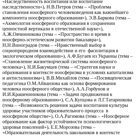
«Наследственность воспитания или воспитание
наследственности»), Н.В.Петров (тема – «Проблема
становления ноосферного человековедения как важнейшего
компонента ноосферного образования»), Э.В.Баркова (тема –
«Акмеология ноосферного образования в сохранении
ценностной вертикали в отечественной науке»),
А.Ж.Овчинникова (тема – «Пространство и время в
ноосферно-эстетическом развитии бакалавра»),
Н,Н.Виноградов (тема – «Нравственный выбор в
социоприродном взаимодействии и его фасилитация в
экологическом образовании»), А.Ф.Бугаев из Украины (тема –
«Становление жизнетворческой системы ноосферного
человека»), Н.И.Бакумцев (тема – «Стратегия науки и
образования в контексте ноосферизма в условиях капитализма
и антисталинизма»), В.В.Михайлов (тема – «Посвященческая
педагогика О.М.Айванхова как основа формирования
человека ноосферного общества»), А.А.Горбунов и
И.И.Крашениникова (тема – «Задачи продвижения к
ноосферному образованию»), С.А.Купцова и Л.Г.Татарникова
(тема – «Возможность решения задачи воспитания культуры
здоровье участников образовательного процесса в
ноосферном обществе»), О.А.Рагимова (тема – «Ноосферное
образование как фактор устойчивости психологического
здоровья поколений»), Е.Е.Морозова (тема –
«Образовательная деятельность школьников в контексте