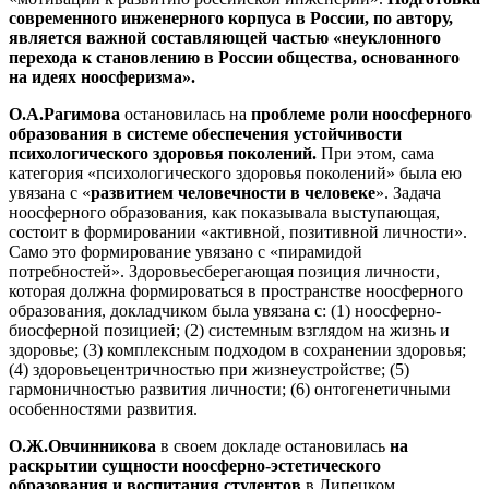
современного инженерного корпуса в России, по автору,
является важной составляющей частью «неуклонного
перехода к становлению в России общества, основанного
на идеях ноосферизма».
О.А.Рагимова
остановилась на
проблеме роли ноосферного
образования в системе обеспечения устойчивости
психологического здоровья поколений.
При этом, сама
категория «психологического здоровья поколений» была ею
увязана с «
развитием человечности в человеке
». Задача
ноосферного образования, как показывала выступающая,
состоит в формировании «активной, позитивной личности».
Само это формирование увязано с «пирамидой
потребностей». Здоровьесберегающая позиция личности,
которая должна формироваться в пространстве ноосферного
образования, докладчиком была увязана с: (1) ноосферно-
биосферной позицией; (2) системным взглядом на жизнь и
здоровье; (3) комплексным подходом в сохранении здоровья;
(4) здоровьецентричностью при жизнеустройстве; (5)
гармоничностью развития личности; (6) онтогенетичными
особенностями развития.
О.Ж.Овчинникова
в своем докладе остановилась
на
раскрытии сущности ноосферно-эстетического
образования и воспитания студентов
в Липецком