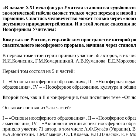
«
В начале
XXI
века фигура Учителя становится судьбоносно
экологической гибели сможет только через переход к новой 
гармонии. Спастись человечество может только через «ноос
неуемного природопотребления. И в этой логике спасения пе
Ноосферным Учителем!
Кому как не России, в евразийском пространстве которой ро
спасительного ноосферного прорыва, начиная через станов
В первом томе этой серий приняло участие 56 авторов, в их чи
И.И.Колисник, Г.М.Комарницкий, А.В.Куманова, Е.Е.Морозова,
Первый том состоял из 5-и частей:
I – «Основы ноосферного образования», II – «Ноосферная педа
образования», IV – «Ноосферное образование, культура и общ
Второй том,
как и II-я конференция, был посвящен теме «
От н
Он также состоял из 5-ти частей:
I – «Основы ноосферного образования», II – «Ноосферное обр
акмеологии», IV – «Аксиологический аспект ноосферного образ
приняло участие 71 автор, в том числе А.Ф.Бугаёв (Украина), 
В.А.Золотухин, Г.М.Иманов, О.Л.Краева, В.П.Панасюк, Е.Е.Мо