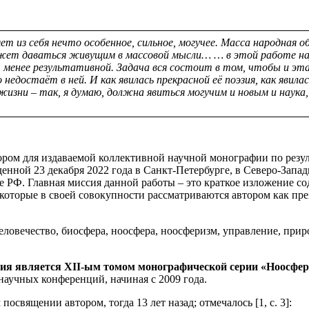
яет из себя нечто особенное, сильное, могучее. Масса народн
жет даваться живущим в массовой мысли…
… в этой работе н
, менее результативной.
Задача вся состоит в том, чтобы и эт
 недостаёт в ней. И как явилась прекрасной её поэзия, как явила
жизни – так, я думаю, должна явиться могучим и новым и наука, 
тором для издаваемой коллективной научной монографии по рез
денной 23 декабря 2022 года в Санкт-Петербурге, в Северо-Запа
е РФ. Главная миссия данной работы – это краткое изложение с
 которые в своей совокупности рассматриваются автором как пр
человечество, биосфера, ноосфера, ноосферизм, управление, прир
фия является
XII
-ым томом монографической серии «Ноосферн
научных конференций, начиная с 2009 года.
ящении автором, тогда 13 лет назад; отмечалось [1, с. 3]: