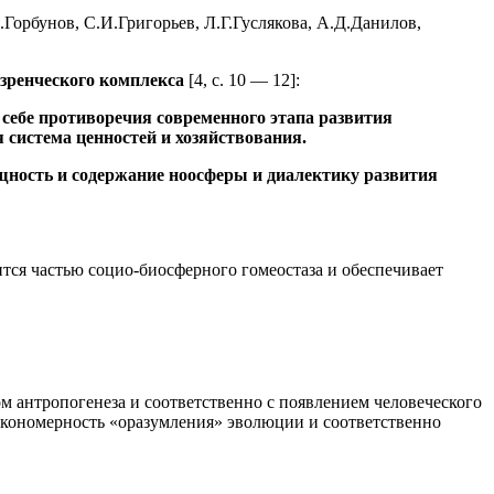
.Горбунов, С.И.Григорьев, Л.Г.Гуслякова, А.Д.Данилов,
зренческого комплекса
[4, с. 10 — 12]:
 себе противоречия современного этапа развития
 система ценностей и хозяйствования.
ущность и содержание ноосферы и диалектику развития
ится частью социо-биосферного гомеостаза и обеспечивает
м антропогенеза и соответственно с появлением человеческого
акономерность «оразумления» эволюции и соответственно