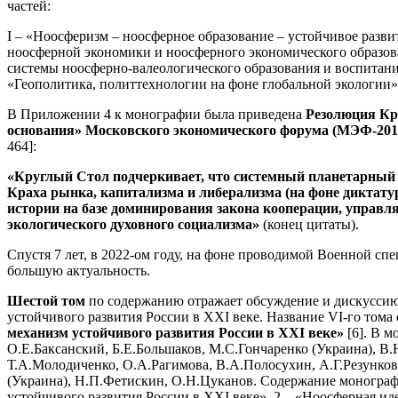
частей:
I – «Ноосферизм – ноосферное образование – устойчивое разви
ноосферной экономики и ноосферного экономического образов
системы ноосферно-валеологического образования и воспитани
«Геополитика, политтехнологии на фоне глобальной экологии»
В Приложении 4 к монографии была приведена
Резолюция Кр
основания» Московского экономического форума (МЭФ-2015
464]:
«Круглый Стол подчеркивает, что системный планетарный 
Краха рынка, капитализма и либерализма (на фоне диктату
истории на базе доминирования закона кооперации, управл
экологического духовного социализма»
(конец цитаты).
Спустя 7 лет, в 2022-ом году, на фоне проводимой Военной сп
большую актуальность.
Шестой том
по содержанию отражает обсуждение и дискуссию 
устойчивого развития России в XXI веке. Название VI-го то
механизм устойчивого развития России в
XXI
веке»
[6]. В 
О.Е.Баксанский, Б.Е.Большаков, М.С.Гончаренко (Украина), В.
Т.А.Молодиченко, О.А.Рагимова, В.А.Полосухин, А.Г.Резунко
(Украина), Н.П.Фетискин, О.Н.Цуканов. Содержание монографи
устойчивого развития России в XXI веке», 2 – «Ноосферная ид