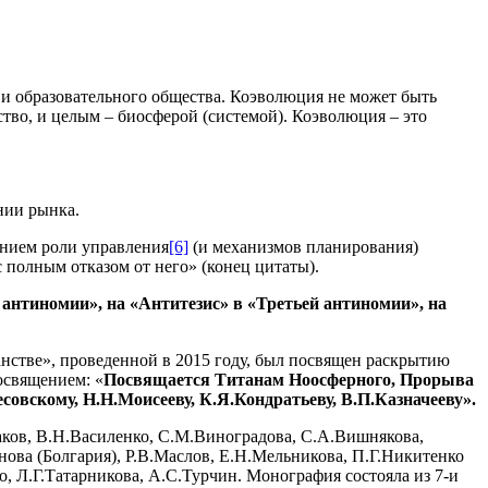
и образовательного общества. Коэволюция не может быть
тво, и целым – биосферой (системой). Коэволюция – это
нии рынка.
ением роли управления
[6]
(и механизмов планирования)
полным отказом от него» (конец цитаты).
й антиномии», на «Антитезис» в «Третьей антиномии», на
нстве», проведенной в 2015 году, был посвящен раскрытию
освящением: «
Посвящается Титанам Ноосферного, Прорыва
совскому, Н.Н.Моисееву, К.Я.Кондратьеву, В.П.Казначееву».
шаков, В.Н.Василенко, С.М.Виноградова, С.А.Вишнякова,
нова (Болгария), Р.В.Маслов, Е.Н.Мельникова, П.Г.Никитенко
, Л.Г.Татарникова, А.С.Турчин. Монография состояла из 7-и