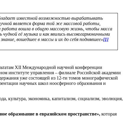
ая обладает известной возможностью вырабатывать
аучной является форма той же массовой работы,
а работа вошла в общую массовую жизнь, чтобы масса
сь чудной её музыка и как явились высокогармоничными
знание, вошедшее в массы и их до себя поднявшее»
[1]
ультатам XII Международной научной конференции
дном институте управления – филиале Российской академии
одержания уже состоящей из 12-ти томов монографической
езентации научных школ ноосферного образования и
ода, культура, экономика, капитализм, социализм, эволюция,
ое образование в евразийском пространстве»,
которая