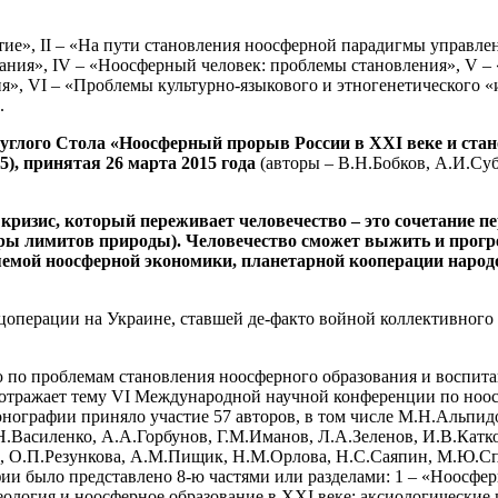
тие», II – «На пути становления ноосферной парадигмы управле
ания», IV – «Ноосферный человек: проблемы становления», V –
я», VI – «Проблемы культурно-языкового и этногенетического «
.
углого Стола «Ноосферный прорыв России в
XXI
веке и стан
), принятая 26 марта 2015 года
(авторы – В.Н.Бобков, А.И.Суб
кризис, который переживает человечество – это сочетание 
ры лимитов природы). Человечество сможет выжить и прогре
яемой ноосферной экономики, планетарной кооперации народо
ецоперации на Украине, ставшей де-факто войной коллективного
по проблемам становления ноосферного образования и воспитан
ма отражает тему VI Международной научной конференции по но
монографии приняло участие 57 авторов, в том числе М.Н.Альп
Н.Василенко, А.А.Горбунов, Г.М.Иманов, Л.А.Зеленов, И.В.Катк
в, О.П.Резункова, А.М.Пищик, Н.М.Орлова, Н.С.Саяпин, М.Ю.Сп
и было представлено 8-ю частями или разделами: 1 – «Ноосферн
еология и ноосферное образование в XXI веке: аксиологические