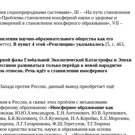
ния социоприродными системами», III – «На пути становления
 «Проблемы становления ноосферной науки о здоровье и
измерений в становлении ноосферного образования», VII –
овления научно-образовательного общества как его
етто).
В пункт 4 этой «Резолюции» указывалось
[5, с. 463,
первой фазы Глобальной Экологической Катастрофы и Эпохи
ссивно развиваться только перейдя к новой парадигме
в-этносов. Речь идёт о становлении ноосферного
 Запада против России, данный вывод приобретает ещё
ия в России, в связке этих проблем с механизмами
осферному образованию «
Ноосферное образование как
идовская, Ю.Ю.Александров, Е.Н.Антонович, Ю.В.Артюхович,
ова, Б.К.Коломиец, О.Л.Кузнецов, Н.А.Коробко, Е.Е.Морозова,
ирина, Л.Г.Татарникова, Ф.Ш.Терегулов, Т.Г.Тюрина
ое единство власти, науки и образования как основа
 и мировоззренческие основы», 3 – «Ноосферная экономика и