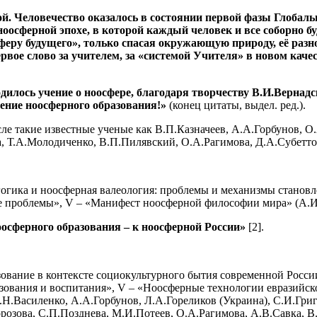
й. Человечество оказалось в состоянии первой фазы Глобал
ноосферной эпохе, в которой каждый человек и все соборно б
феру будущего», только спасая окружающую природу, её разно
рвое слово за учителем, за «системой Учителя» в новом каче
дилось учение о ноосфере, благодаря творчеству В.И.Вернадск
ление ноосферного образования!»
(конец цитаты, выдел. ред.).
сле такие известные ученые как В.П.Казначеев, А.А.Горбунов, О
 Т.А.Молодиченко, В.П.Пилявский, О.А.Рагимова, Д.А.Субетто,
гогика и ноосферная валеология: проблемы и механизмы становл
ие проблемы», V – «Манифест ноосферной философии мира» (А.И
оосферного образования – к ноосферной России»
[2].
азование в контексте социокультурного бытия современной Росс
ования и воспитания», V – «Ноосферные технологии евразийског
В.Н.Василенко, А.А.Горбунов, Л.А.Гореликов (Украина), С.И.Гри
розова, С.П.Позднева, М.И.Потеев, О.А.Рагимова, А.В.Савка, В.