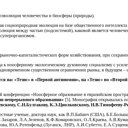
оэволюция человечества и биосферы (природы).
я социоприродная эволюция на базе общественного интеллекта 
олюция между частью (подсистемой), каковой является человечес
 суперорганизмов.
рыночно-капиталистических форм хозяйствования, при сохране
да к ноосферному экологическому духовному социализму с усил
дновременном существенном ограничении рынка, в будущем – с 
тся на: «Тезис» в «Первой антиномии», на «Тезис» во «Второ
й конференции «Ноосферное образование в евразийском простра
ии непрерывного образования»
[5]. Монография открывалась п
вскому, С.Н.Булгакову, К.Э.Циолковскому, Н.В.Тимофееву-Ре
вестные ученые, доктора наук, как В.П.Бабаич (США), Б.Е.Боль
.Захаров, Л.А.Зеленов, К.Ф.Комаровских, О.Л.Краева, А.В.Кума
ова, Ю.А.Ротенфельд (Луганск, ЛНР), А.И.Субетто, Е.А.Сущенко