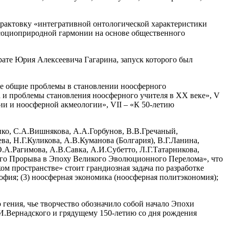
т трактовку «интегративной онтологической характеристики
 социоприродной гармонии на основе общественного
рате Юрия Алексеевича Гагарина, запуск которого был
рые общие проблемы в становлении ноосферного
а и проблемы становления ноосферного учителя в ХХ веке», V
и и ноосферной акмеологии», VII – «К 50-летию
енко, С.А.Вишнякова, А.А.Горбунов, В.В.Гречаный,
ева, Н.Г.Куликова, А.В.Куманова (Болгария), В.Г.Ланина,
А.Рагимова, А.В.Савка, А.И.Субетто, Л.Г.Татарникова,
ного Прорыва в Эпоху Великого Эволюционного Перелома», что
м пространстве» стоит грандиозная задача по разработке
ософия; (3) ноосферная экономика (ноосферная политэкономия);
гения, чье творчество обозначило собой начало Эпохи
.И.Вернадского и грядущему 150-летию со дня рождения