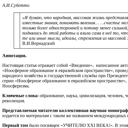
А.И.Субетто
«Я думаю, что народная, массовая жизнь представл
известные знания, понимать явления…
…счастье мо
только более односторонней и потому менее сильной
поднялась до этой работы и влила сама в неё то, что
те или иные мысли, идеалы, стремления из массовой 
В.И.Вернадский
Аннотация.
Настоящая статья отражает собой «Введение», написанное ав
«Ноосферное образование в евразийском пространстве», прове
народного хозяйства и государственной службы при Президент
серии «Ноосферное образование в евразийском пространстве»,
Ноосферизма.
Ключевые слова:
образование, наука, цивилизация, человек, 
революция.
Представляемая читателю коллективная научная моногра
издается по материалам с таким же названием международных 
Первый том
было посвящен «УЧИТЕЛЮ XXI ВЕКА!». В этом посв