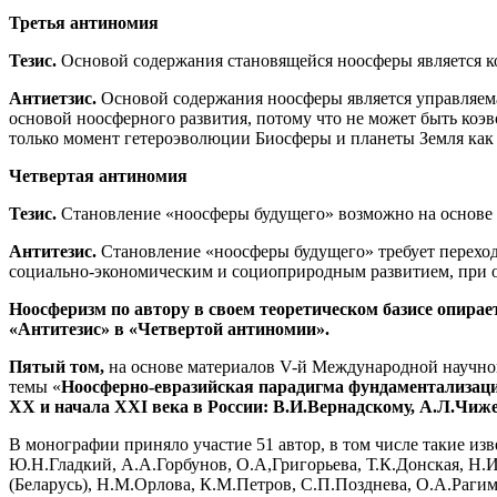
Третья антиномия
Тезис.
Основой содержания становящейся ноосферы является к
Антиетзис.
Основой содержания ноосферы является управляема
основой ноосферного развития, потому что не может быть коэв
только момент гетероэволюции Биосферы и планеты Земля как
Четвертая антиномия
Тезис.
Становление «ноосферы будущего» возможно на основе 
Антитезис.
Становление «ноосферы будущего» требует перехо
социально-экономическим и социоприродным развитием, при о
Ноосферизм по автору в своем теоретическом базисе опирае
«Антитезис» в «Четвертой антиномии».
Пятый том,
на основе материалов V-й Международной научно
темы «
Ноосферно-евразийская парадигма фундаментализац
ХХ и начала
XXI
века в России: В.И.Вернадскому, А.Л.Чиже
В монографии приняло участие 51 автор, в том числе такие из
Ю.Н.Гладкий, А.А.Горбунов, О.А,Григорьева, Т.К.Донская, Н.И
(Беларусь), Н.М.Орлова, К.М.Петров, С.П.Позднева, О.А.Рагим