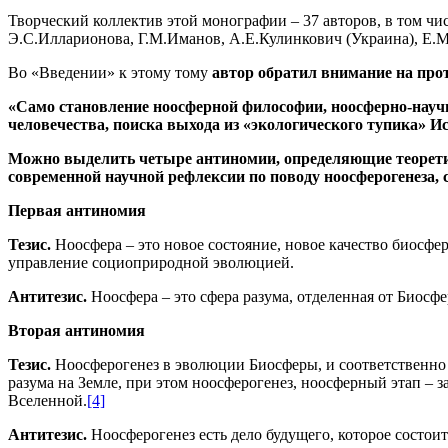
Творческий коллектив этой монографии – 37 авторов, в том чи
Э.С.Илларионова, Г.М.Иманов, А.Е.Кулинкович (Украина), Е.М
Во «Введении» к этому тому
автор обратил внимание на про
«Само становление ноосферной философии, ноосферно-научн
человечества, поиска выхода из «экологического тупика» И
Можно выделить четыре антиномии, определяющие теорети
современной научной рефлексии по поводу ноосферогенеза,
Первая антиномия
Тезис.
Ноосфера – это новое состояние, новое качество биосфе
управление социоприродной эволюцией.
Антитезис.
Ноосфера – это сфера разума, отделенная от Биосф
Вторая антиномия
Тезис.
Ноосферогенез в эволюции Биосферы, и соответственно 
разума на Земле, при этом ноосферогенез, ноосферный этап 
Вселенной.
[4]
Антитезис.
Ноосферогенез есть дело будущего, которое состои