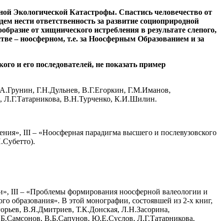
ьной Экологической Катастрофы. Спастись человечество от
удем нести ответственность за развитие социоприродной
образие от хищнического истребления в результате слепого,
стве – ноосферном, т.е. за Ноосферным Образованием и за
ого и его последователей, не показать пример
.А.Грунин, Г.Н.Дульнев, В.Г.Егоркин, Г.М.Иманов,
 Л.Г.Татарникова, В.Н.Турченко, К.И.Шилин.
ения», III – «Ноосферная парадигма высшего и послевузовского
.Субетто).
ии», III – «Проблемы формирования ноосферной валеологии и
о образования». В этой монографии, состоявшей из 2-х книг,
горьев, В.Я.Дмитриев, Т.К.Донская, Л.Н.Засорина,
Б.Самсонов, В.Б.Сапунов, Ю.Е.Суслов, Л.Г.Татарникова,