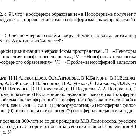
[2, с. 9], что «ноосферное образование» в Ноосферизме получае
входящего в определение самого ноосферизма как «управляемой
– 50-летию «первого полёта вокруг Земли на орбитальном аппа
ял из 2-х книг и из 7-и частей:
ерной цивилизации в евразийском пространстве», II – «Некото
тановления ноосферного человека», IV – «Ноосферная педагогик
оосферного образования», VI – «Проблемы ноосферной валеологи
 наук: Н.Н.Александров, О.А.Антонова, В.К.Батурин, В.Н.Васил
ин, А.И.Жиров, Л.Н.Засорина, В.А.Зубаков, С.Г.Ковалев, О.Л.Кра
.И.Патрушев, В.П.Пилявский, С.П.Позднева, А.А.Понукалин, О.
м томе, в разделе «Нософерное образование – механизм Ноосфер
облематике конференций «Ноосферное образование в евразийско
й, как [3, кн. 1, с.28]: (1) ноосферология; (2) ноосферная фил
е; (6) ноосферная психология; (7) ноосферная педагогика и др.
посвящен 300-летию со дня рождения М.В.Ломоносова, русского 
а, создателя теории этногенеза в контексте биосфероведения В
с. 3].