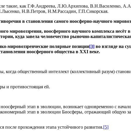
сле такие, как Г.Ф.Андреева, Л.Ю.Архипова, В.Н.Василенко, А.А
.Лысенко, Н.В.Петров, Н.М.Рассадин, Г.П.Сикорская.
тиворечия в становления самого ноосферно-научного мировоз
ого мировоззрения, ноосферного научного комплекса несёт в
стории, куда завела человечество рыночно-капиталистическая
ко-мировоззренческие полярные позиции
[3]
во взгляде на с
 становления ноосферного общества в
XXI
веке.
ры, когда общественный интеллект (коллективный разум) станов
еры и противостоящая ей.
ноосферный этап в эволюции, возникает одновременно с начало
– закономерный этап в эволюции Биосферы, отражающий общую з
тся после прохождения этапа устойчивого развития.
[5]