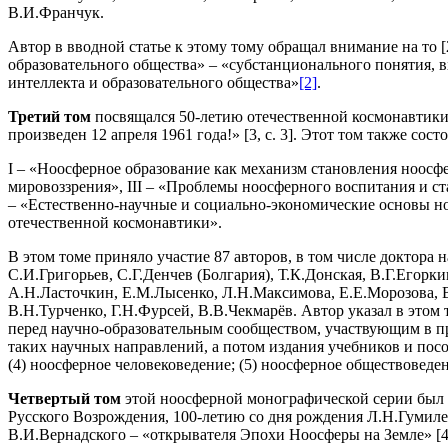
В.И.Франчук.
Автор в вводной статье к этому тому обращал внимание на то 
образовательного общества» – «субстанционального понятия, 
интеллекта и образовательного общества»
[2]
.
Третий том
посвящался 50-летию отечественной космонавтики 
произведен 12 апреля 1961 года!» [3, с. 3]. Этот том также состо
I – «Ноосферное образование как механизм становления ноосф
мировоззрения», III – «Проблемы ноосферного воспитания и с
– «Естественно-научные и социально-экономические основы н
отечественной космонавтики».
В этом томе приняло участие 87 авторов, в том числе доктора
С.И.Григорьев, С.Г.Денчев (Болгария), Т.К.Донская, В.Г.Егорк
А.Н.Ласточкин, Е.М.Лысенко, Л.Н.Максимова, Е.Е.Морозова, В
В.Н.Турченко, Г.Н.Фурсей, В.В.Чекмарёв. Автор указал в это
перед научно-образовательным сообществом, участвующим в пр
таких научных направлений, а потом издания учебников и пособи
(4) ноосферное человековедение; (5) ноосферное обществоведени
Четвертый том
этой ноосферной монографической серии был 
Русского Возрождения, 100-летию со дня рождения Л.Н.Гумилев
В.И.Вернадского – «открывателя Эпохи Ноосферы на Земле» [4, 