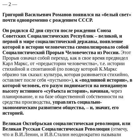
— 2 —
Григорий Васильевич Романов появился на «белый свет»
почти одновременно с рождением СССР.
Он родился 42 дня спустя после рождения Союза
Советских Социалистических Республик – великой, и
первой в мире социалистической державы, появление
которой в истории человечества символизировало собой
Социалистический Прорыв Человечества из России.
Этот
Прорыв означал собой переход, как в свое время предвидел
Карл Маркс, от «предыстории человечества», т.е. истории
стихийной и спонтанной (по поводу которой К.Маркс
образно так сказал: культура, которая развивается стихийно,
оставляет после себя «пустыню»),
к «подлинной истории», в
которой человек, его разум поднимается на невиданную
высоту истинного «субъекта истории», начиная,
через
планирование, и на базе общественной собственности на
средства производства,
управлять социально-
экономическим развитием общества,
–
и, значит, его
историей.
Великая Октябрьская социалистическая революция, или
Великая Русская Социалистическая Революция
(отмечу,
что и В.И.Ленин, и И.В.Сталин неоднократно называли