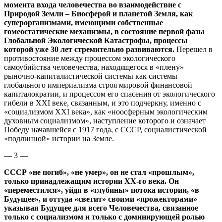
момента входа человечества во взаимодействие с
Природой Земли – Биосферой и планетой Земля, как
суперорганизмами, имеющими собственные
гомеостатические механизмы, в состояние первой фазы
Глобальной Экологической Катастрофы, процессы
которой уже 30 лет стремительно развиваются.
Перешел в
противостояние между процессом экологического
самоубийства человечества, находящегося в «плену»
рыночно-капиталистической системы как системы
глобального империализма строя мировой финансовой
капиталократии, и процессом его спасения от экологического
гибели в XXI веке, связанным, и это подчеркну, именно с
«социализмом XXI века», как «ноосферным экологическим
духовным социализмом», наступление которого и означает
Победу начавшейся с 1917 года, с СССР, социалистической
«подлинной» истории на Земле.
— 3 —
СССР «не погиб», «не умер», он не стал «прошлым»,
только принадлежащим истории ХХ-го века. Он
«переместился», уйдя в «глубины» потока истории, «в
Будущее», и оттуда «светит» своими «прожекторами»
указывая Будущее для всего Человечества, связанное
только с социализмом и только с доминирующей ролью