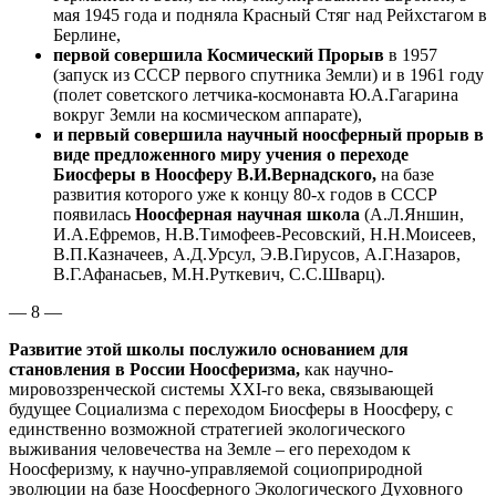
мая 1945 года и подняла Красный Стяг над Рейхстагом в
Берлине,
первой совершила Космический Прорыв
в 1957
(запуск из СССР первого спутника Земли) и в 1961 году
(полет советского летчика-космонавта Ю.А.Гагарина
вокруг Земли на космическом аппарате),
и первый совершила научный ноосферный прорыв в
виде предложенного миру учения о переходе
Биосферы в Ноосферу В.И.Вернадского,
на базе
развития которого уже к концу 80-х годов в СССР
появилась
Ноосферная научная школа
(А.Л.Яншин,
И.А.Ефремов, Н.В.Тимофеев-Ресовский, Н.Н.Моисеев,
В.П.Казначеев, А.Д.Урсул, Э.В.Гирусов, А.Г.Назаров,
В.Г.Афанасьев, М.Н.Руткевич, С.С.Шварц).
— 8 —
Развитие этой школы послужило основанием для
становления в России Ноосферизма,
как научно-
мировоззренческой системы XXI-го века, связывающей
будущее Социализма с переходом Биосферы в Ноосферу, с
единственно возможной стратегией экологического
выживания человечества на Земле – его переходом к
Ноосферизму, к научно-управляемой социоприродной
эволюции на базе Ноосферного Экологического Духовного