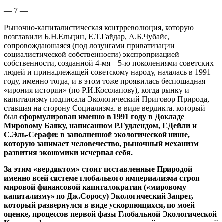
— 7 —
Рыночно-капиталистическая контрреволюция, которую
возглавили Б.Н.Ельцин, Е.Т.Гайдар, А.Б.Чубайс,
сопровождающаяся (под лозунгами приватизации
социалистической собственности) экспроприацией
собственности, созданной 4-мя – 5-ю поколениями советских
людей и принадлежащей советскому народу, началась в 1991
году, именно тогда, и в этом тоже проявилась беспощадная
«ирония истории» (по Р.И.Косолапову), когда рынку и
капитализму подписала Экологический Приговор Природа,
ставшая на сторону Социализма, в виде вердикта, который
был
сформулирован именно в 1991 году в Докладе
Мировому Банку, написанном Р.Гудлендом, Г.Дейли и
С.Эль-Серафи: в заполненной экологической нише,
которую занимает человечество, рыночный механизм
развития экономики исчерпал себя.
За этим «вердиктом» стоит поставленные Природой
именно всей системе глобального империализма строя
мировой финансовой капиталократии («мировому
капитализму» по Дж.Соросу) Экологический Запрет,
который развернулся в виде ускоряющихся, по моей
оценке, процессов первой фазы Глобальной Экологической