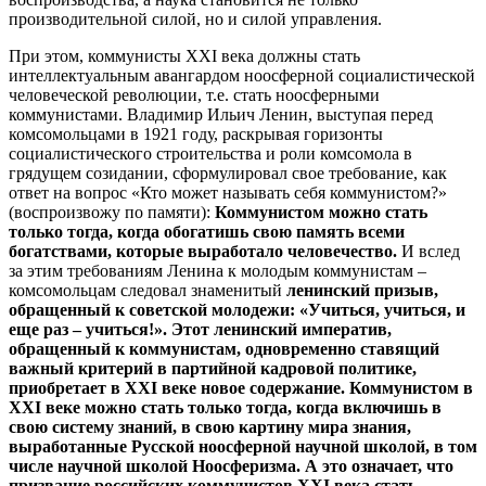
производительной силой, но и силой управления.
При этом, коммунисты XXI века должны стать
интеллектуальным авангардом ноосферной социалистической
человеческой революции, т.е. стать ноосферными
коммунистами. Владимир Ильич Ленин, выступая перед
комсомольцами в 1921 году, раскрывая горизонты
социалистического строительства и роли комсомола в
грядущем созидании, сформулировал свое требование, как
ответ на вопрос «Кто может называть себя коммунистом?»
(воспроизвожу по памяти):
Коммунистом можно стать
только тогда, когда обогатишь свою память всеми
богатствами, которые выработало человечество.
И вслед
за этим требованиям Ленина к молодым коммунистам –
комсомольцам следовал знаменитый
ленинский призыв,
обращенный к советской молодежи: «Учиться, учиться, и
еще раз – учиться!». Этот ленинский императив,
обращенный к коммунистам, одновременно ставящий
важный критерий в партийной кадровой политике,
приобретает в
XXI
веке новое содержание. Коммунистом в
XXI
веке можно стать только тогда, когда включишь в
свою систему знаний, в свою картину мира знания,
выработанные Русской ноосферной научной школой, в том
числе научной школой Ноосферизма. А это означает, что
призвание российских коммунистов
XXI
века стать