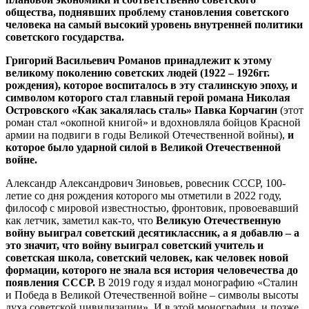
общества, поднявших проблему становления советского
человека на самый высокий уровень внутренней политики
советского государства.
Григорий Васильевич Романов принадлежит к этому
великому поколению советских людей (1922 – 1926гг.
рождения), которое воспиталось в эту сталинскую эпоху, и
символом которого стал главный герой романа Николая
Островского «Как закалялась сталь» Павка Корчагин
(этот
роман стал «окопной книгой» и вдохновляла бойцов Красной
армии на подвиги в годы Великой Отечественной войны),
и
которое было ударной силой в Великой Отечественной
войне.
Александр Александрович Зиновьев, ровесник СССР, 100-
летие со дня рождения которого мы отметили в 2022 году,
философ с мировой известностью, фронтовик, провоевавший
как летчик, заметил как-то, что
Великую Отечественную
войну выиграл советский десятиклассник, а я добавлю – а
это значит, что войну выиграл советский учитель и
советская школа, советский человек, как человек новой
формации, которого не знала вся история человечества до
появления СССР.
В 2019 году я издал монографию «Сталин
и Победа в Великой Отечественной войне – символы высоты
духа советской цивилизации». И в этой монографии, и позже