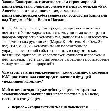
Закона Кооперации, с исчезновением строя мировой
капиталократии, олицетворяемого в первую очередь «
Pax
Americana
», и связанного с ним, с частной
капиталистической собственностью, господства Капитала
над Трудом и Мира Войн и Насилия.
Карлу Марксу принадлежит редко цитируемое и поэтому
почти позабытое марксистами и коммунистами всех стран и
народов определение коммунизма, данное им в «Философско-
экономических рукописях» (Маркс К., Энгельс Ф. Соч., 2-е
изд., т.42, с. 116): «Коммунизм как положительное
упразднение частной собственности… в силу этого как
подлинное присвоение человеческой сущности человеком и
для человека… есть действительное разрешение противоречие
между человеком и природой».
Что стоит за этим определением «коммунизма», с которым
К.Маркс связывал свое представление о будущей
«подлинной истории»?
Мой ответ, исходя из уже действующего императива
экологического выживания человечества в
XXI
веке,
состоит в следующем:
первое – «социалистическая человеческая