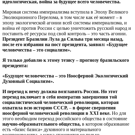
идеологическая, война за будущее всего человечества.
Мировая система империализма вступила в Эпоху Великого
Эволюционного Перелома, в том числе как её момент – в
эпоху экологической агонии всей системы империализма, и
война её против России с целью уничтожить русский народ и
поставить её ресурсы под свой контроль – это часть агонии.
Президент Бразилии Лула да Сильва три месяца назад,
после его избрания на пост президента, заявил: «Будущее
человечества – это социализм».
Я только добавлю к этому тезису – прогнозу бразильского
президента:
«Будущее человечества – это Ноосферной Экологический
Духовный Социализм».
И переход к нему должна возглавить Россия. Но этот
переход включает в себя императив завершения той
социалистической человеческой революции, которая
охватила всю историю СССР,
–
в форме свершения
ноосферной человеческой революции в
XXI
веке.
Но для
этого необходим переход российского общества в состояние
научно-образовательного общества,
в котором образование
есть «базис базиса» духовного и материального
воспроизводства, а наука становится не только