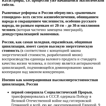
Катастрофы, т.е. процессов уже начавшейся экологической
гибели.
Рыночные реформы в России обернулись «рыночным
геноцидом» всех систем жизнеобеспечения, обнищанием
народа и сокращением численности, особенно русского
народа, по разным оценкам от 20-ти – до 30-и миллионов
человек
(которая частично замещена эмиграций),
деиндустриализацией экономики.
Россия, как самая холодная, евразийская, общинная
цивилизация, имеет самую высокую энергетическую
стоимость
(в соответствии с концепцией закона
энергетической стоимости, разработанной мною)
воспроизводства единицы валового продукта и стандарта
качества жизни человека, и поэтому является антирыночной
цивилизацией, подчиняющейся доминированию закона
кооперации над законом конкуренции.
Именно как кооперационная высокоэнергостоимостная
цивилизация, Россия
первой совершила Социалистический Прорыв
,
трансформировалась в СССР, одержала Победу в
Великой Отечественной войне над гитлеровской
Германией и всей, ею же, оккупированной Европой, 9