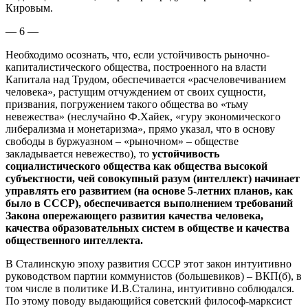
Кировым.
— 6 —
Необходимо осознать, что, если устойчивость рыночно-
капиталистического общества, построенного на власти
Капитала над Трудом, обеспечивается «расчеловечиванием
человека», растущим отчуждением от своих сущности,
призвания, погружением такого общества во «тьму
невежества» (неслучайно Ф.Хайек, «гуру экономического
либерализма и монетаризма», прямо указал, что в основу
свободы в буржуазном – «рыночном» – обществе
закладывается невежество), то
устойчивость
социалистического общества как общества высокой
субъектности, чей совокупный разум (интеллект) начинает
управлять его развитием (на основе 5-летних планов, как
было в СССР), обеспечивается выполнением требований
Закона опережающего развития качества человека,
качества образовательных систем в обществе и качества
общественного интеллекта.
В Сталинскую эпоху развития СССР этот закон интуитивно
руководством партии коммунистов (большевиков) – ВКП(б), в
том числе в политике И.В.Сталина, интуитивно соблюдался.
По этому поводу выдающийся советский философ-марксист