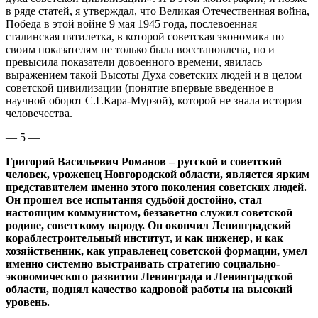
в ряде статей, я утверждал, что Великая Отечественная война,
Победа в этой войне 9 мая 1945 года, послевоенная
сталинская пятилетка, в которой советская экономика по
своим показателям не только была восстановлена, но и
превысила показатели довоенного времени, явилась
выражением такой Высоты Духа советских людей и в целом
советской цивилизации (понятие впервые введенное в
научной оборот С.Г.Кара-Мурзой), которой не знала история
человечества.
— 5 —
Григорий Васильевич Романов – русской и советский
человек, уроженец Новгородской области, является ярким
представителем именно этого поколения советских людей.
Он прошел все испытания судьбой достойно, стал
настоящим коммунистом, беззаветно служил советской
родине, советскому народу. Он окончил Ленинградский
кораблестроительный институт, и как инженер, и как
хозяйственник, как управленец советской формации, умел
именно системно выстраивать стратегию социально-
экономического развития Ленинграда и Ленинградской
области, поднял качество кадровой работы на высокий
уровень.