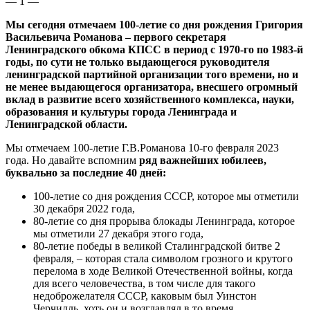
— 1 —
Мы сегодня отмечаем 100-летие со дня рождения Григория
Васильевича Романова – первого секретаря
Ленинградского обкома КПСС в период с 1970-го по 1983-й
годы, по сути не только выдающегося руководителя
ленинградской партийной организации того времени, но и
не менее выдающегося организатора, внесшего огромный
вклад в развитие всего хозяйственного комплекса, науки,
образования и культуры города Ленинграда и
Ленинградской области.
Мы отмечаем 100-летие Г.В.Романова 10-го февраля 2023
года. Но давайте вспомним
ряд важнейших юбилеев,
буквально за последние 40 дней:
100-летие со дня рождения СССР, которое мы отметили
30 декабря 2022 года,
80-летие со дня прорыва блокады Ленинграда, которое
мы отметили 27 декабря этого года,
80-летие победы в великой Сталинградской битве 2
февраля, – которая стала символом грозного и крутого
перелома в ходе Великой Отечественной войны, когда
для всего человечества, в том числе для такого
недоброжелателя СССР, каковым был Уинстон
Черчилль, хоть он и возглавлял в то время