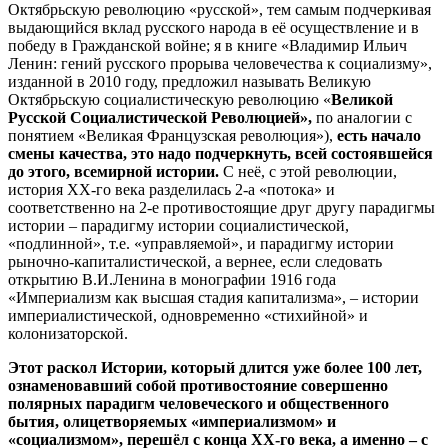
Октябрьскую революцию «русской», тем самым подчеркивая
выдающийся вклад русского народа в её осуществление и в
победу в Гражданской войне; я в книге «Владимир Ильич
Ленин: гений русского прорыва человечества к социализму»,
изданной в 2010 году, предложил называть Великую
Октябрьскую социалистическую революцию «
Великой
Русской Социалистической Революцией»,
по аналогии с
понятием «Великая Французская революция»),
есть начало
смены качества, это надо подчеркнуть, всей состоявшейся
до этого, всемирной истории.
С неё, с этой революции,
история ХХ-го века разделилась 2-а «потока» и
соответственно на 2-е противостоящие друг другу парадигмы
истории – парадигму истории социалистической,
«подлинной», т.е. «управляемой», и парадигму истории
рыночно-капиталистической, а вернее, если следовать
открытию В.И.Ленина в монографии 1916 года
«Империализм как высшая стадия капитализма», – истории
империалистической, одновременно «стихийной» и
колонизаторской.
Этот раскол Истории, который длится уже более 100 лет,
ознаменовавший собой противостояние совершенно
полярных парадигм человеческого и общественного
бытия, олицетворяемых «империализмом» и
«социализмом», перешёл с конца ХХ-го века, а именно – с