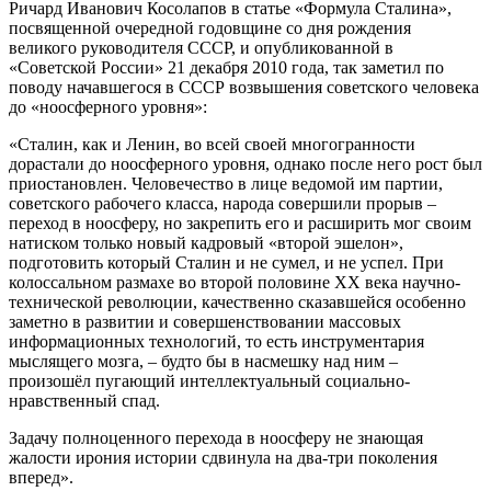
Ричард Иванович Косолапов в статье «Формула Сталина»,
посвященной очередной годовщине со дня рождения
великого руководителя СССР, и опубликованной в
«Советской России» 21 декабря 2010 года, так заметил по
поводу начавшегося в СССР возвышения советского человека
до «ноосферного уровня»:
«Сталин, как и Ленин, во всей своей многогранности
дорастали до ноосферного уровня, однако после него рост был
приостановлен. Человечество в лице ведомой им партии,
советского рабочего класса, народа совершили прорыв –
переход в ноосферу, но закрепить его и расширить мог своим
натиском только новый кадровый «второй эшелон»,
подготовить который Сталин и не сумел, и не успел. При
колоссальном размахе во второй половине ХХ века научно-
технической революции, качественно сказавшейся особенно
заметно в развитии и совершенствовании массовых
информационных технологий, то есть инструментария
мыслящего мозга, – будто бы в насмешку над ним –
произошёл пугающий интеллектуальный социально-
нравственный спад.
Задачу полноценного перехода в ноосферу не знающая
жалости ирония истории сдвинула на два-три поколения
вперед».