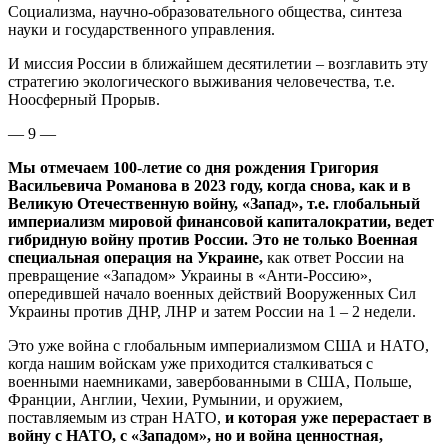
Социализма, научно-образовательного общества, синтеза
науки и государственного управления.
И миссия России в ближайшем десятилетии – возглавить эту
стратегию экологического выживания человечества, т.е.
Ноосферный Прорыв.
— 9 —
Мы отмечаем 100-летие со дня рождения Григория
Васильевича Романова в 2023 году, когда снова, как и в
Великую Отечественную войну, «Запад», т.е. глобальный
империализм мировой финансовой капиталократии, ведет
гибридную войну против России. Это не только Военная
специальная операция на Украине,
как ответ России на
превращение «Западом» Украины в «Анти-Россию»,
опередившей начало военных действий Вооруженных Сил
Украины против ДНР, ЛНР и затем России на 1 – 2 недели.
Это уже война с глобальным империализмом США и НАТО,
когда нашим войскам уже приходится сталкиваться с
военными наемниками, завербованными в США, Польше,
Франции, Англии, Чехии, Румынии, и оружием,
поставляемым из стран НАТО,
и которая уже перерастает в
войну с НАТО, с «Западом», но и война ценностная,