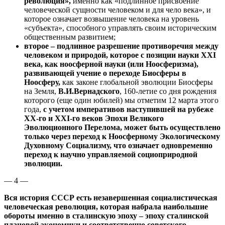
революция»,
именно как «подлинное присвоение
человеческой сущности человеком и для чело века», и
которое означает возвышение человека на уровень
«субъекта», способного управлять своим историческим
общественным развитием;
второе – подлинное разрешение противоречия между
человеком и природой, которое с позиции науки
XXI
века, как ноосферной науки (или Ноосферизма),
развивающей учение о переходе Биосферы в
Ноосферу,
как законе глобальной эволюции Биосферы
на Земля,
В.И.Вернадского
, 160-летие со дня рождения
которого (еще один юбилей) мы отметим 12 марта этого
года,
с учетом императивов наступившей на рубеже
ХХ-го и
XXI
-го веков Эпохи Великого
Эволюционного Перелома, может быть осуществлено
только через переход к Ноосферному Экологическому
Духовному Социализму, что означает одновременно
переход к научно управляемой социоприродной
эволюции.
— 4 —
Вся история СССР есть незавершенная социалистическая
человеческая революция, которая набрала наибольшие
обороты именно в сталинскую эпоху – эпоху сталинской
плановой экономики и соответственно советского