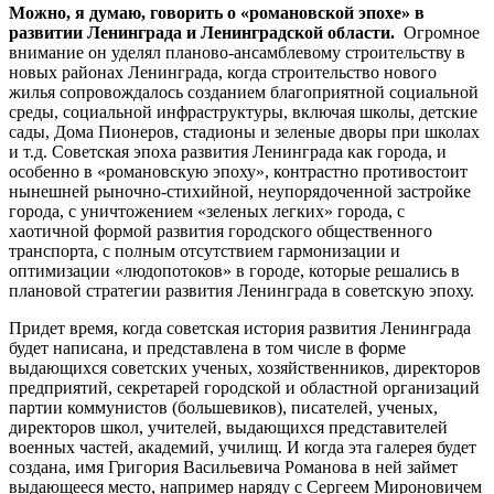
Можно, я думаю, говорить о «романовской эпохе» в
развитии Ленинграда и Ленинградской области.
Огромное
внимание он уделял планово-ансамблевому строительству в
новых районах Ленинграда, когда строительство нового
жилья сопровождалось созданием благоприятной социальной
среды, социальной инфраструктуры, включая школы, детские
сады, Дома Пионеров, стадионы и зеленые дворы при школах
и т.д. Советская эпоха развития Ленинграда как города, и
особенно в «романовскую эпоху», контрастно противостоит
нынешней рыночно-стихийной, неупорядоченной застройке
города, с уничтожением «зеленых легких» города, с
хаотичной формой развития городского общественного
транспорта, с полным отсутствием гармонизации и
оптимизации «людопотоков» в городе, которые решались в
плановой стратегии развития Ленинграда в советскую эпоху.
Придет время, когда советская история развития Ленинграда
будет написана, и представлена в том числе в форме
выдающихся советских ученых, хозяйственников, директоров
предприятий, секретарей городской и областной организаций
партии коммунистов (большевиков), писателей, ученых,
директоров школ, учителей, выдающихся представителей
военных частей, академий, училищ. И когда эта галерея будет
создана, имя Григория Васильевича Романова в ней займет
выдающееся место, например наряду с Сергеем Мироновичем