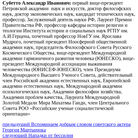
Субетто Александр Иванович:
первый вице-президент
Петровской академии наук и искусств, доктор философских
наук, доктор экономических наук, кандидат технических наук,
профессор, Заслуженный деятель науки РФ, Лауреат Премии
Правительства РФ, профессор кафедры истории религии и
теологии Института истории и социальных наук РГПУ им.
А.И.Герцена, почетный профессор НовГУ им. Ярослава
Мудрого, почетный президент Ноосферной общественной
академии наук, председатель Философского Совета Русского
Космического Общества, вице-президент Международной
академии гармоничного развития человека (ЮНЕСКО), вице-
президент Международной ассоциации выживания
человечества (ЮНИСЕФ-ЮНЕСКО), член Президиума
Международного Высшего Ученого Совета, действительный
член Российской академии естественных наук, Европейской
академии естественных наук, Международной академии
психологических наук, Академии философии хозяйства,
Академии проблем качества, Лауреата Международной
Золотой Медали Мира Махатмы Ганди, член Центрального
Совета РОО «Российские ученые социалистической
ориентации»
Навигация
Предыдущий
предыдущий
Вспоминаем добрым словом советского актера
пост:
Георгия Мартынюка
по
Следующее
следующий
Нападки от бессилия