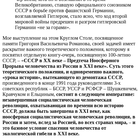
Великобританию, ставшую официального союзником
СССР в борьбе против фашистской Германии,
возглавляемой Гитлером, стало ясно, что ход второй
мировой войны предрешен и разгром гитлеровской
Германии «не за горами».
Мое выступление на этом Круглом Столе, посвященное
памяти Григория Васильевича Романова, своей задачей имеет
раскрытие важного теоретического положения, которому я
посвятил отдельную книгу-очерк, посвященную 100-летию
СССР, – «
СССР в ХХ веке – Предтеча Ноосферного
Прорыва человечества из России в
XXI
веке». Суть этого
теоретического положения, и одновременно важного,
«урока истории», вытекающего из демонтажа СССР,
произведенного в конце 1991 года руководителями 3-х
советских республик – БССР, УССР и РСФСР – Шушкевичем,
Кравчуком и Ельциным,
состоит в следующем императиве:
незавершенная социалистическая человеческая
революция, охватывающая по времени всю историю
СССР, должна быть завершена в
XXI
веке, как
ноосферная социалистическая человеческая революция, в
России и затем, вслед за Россией, во всех странах мира,
–
и
это базовое условие спасения человечества от
экологической гибели в
XXI
веке.