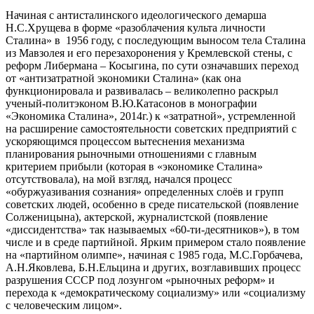
Начиная с антисталинского идеологического демарша
Н.С.Хрущева в форме «разоблачения культа личности
Сталина» в 1956 году, с последующим выносом тела Сталина
из Мавзолея и его перезахоронения у Кремлевской стены, с
реформ Либермана – Косыгина, по сути означавших переход
от «антизатратной экономики Сталина» (как она
функционировала и развивалась – великолепно раскрыл
ученый-политэконом В.Ю.Катасонов в монографии
«Экономика Сталина», 2014г.) к «затратной», устремленной
на расширение самостоятельности советских предприятий с
ускоряющимся процессом вытеснения механизма
планирования рыночными отношениями с главным
критерием прибыли (которая в «экономике Сталина»
отсутствовала), на мой взгляд, начался процесс
«обуржуазивания сознания» определенных слоёв и групп
советских людей, особенно в среде писательской (появление
Солженицына), актерской, журналистской (появление
«диссидентства» так называемых «60-ти-десятников»), в том
числе и в среде партийной. Ярким примером стало появление
на «партийном олимпе», начиная с 1985 года, М.С.Горбачева,
А.Н.Яковлева, Б.Н.Ельцина и других, возглавивших процесс
разрушения СССР под лозунгом «рыночных реформ» и
перехода к «демократическому социализму» или «социализму
с человеческим лицом».