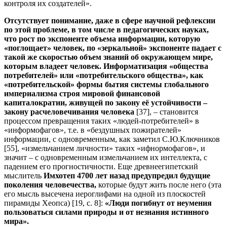
контроля их создателей».
Отсутствует понимание, даже в сфере научной рефлексии
по этой проблеме, в том числе в педагогических науках,
что рост по экспоненте объема информации, которую
«поглощает» человек, по «зеркальной» экспоненте падает с
такой же скоростью объем знаний об окружающем мире,
которым владеет человек. Информатизация «общества
потребителей» или «потребительского общества», как
«потребительской» формы бытия системы глобального
империализма строя мировой финансовой
капиталократии, живущей по закону её устойчивости –
закону расчеловечивания человека
[37], – становится
процессом превращения таких «людей-потребителей» в
«информофагов», т.е. в «бездушных пожирателей»
информации, с одновременным, как заметил С.Ю.Ключников
[55], «измельчанием личности» таких «ифнормофагов», и
значит – с одновременным измельчанием их интеллекта, с
падением его прогностичности. Еще древнеегипетский
мыслитель
Имхотеп 4700 лет назад предупредил будущие
поколения человечества,
которые будут жить после него (эта
его мысль высечена иероглифами на одной из плоскостей
пирамиды Хеопса) [19, с. 8]:
«Люди погибнут от неумения
пользоваться силами природы и от незнания истинного
мира».