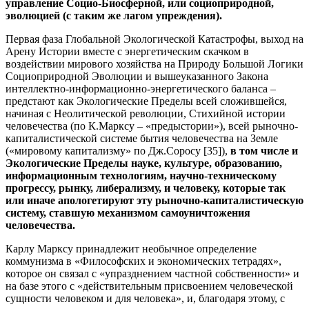
управление Социо-Биосферной, или социоприродной,
эволюцией (с таким же лагом упреждения).
Первая фаза Глобальной Экологической Катастрофы, выход на
Арену Истории вместе с энергетичеcким скачком в
воздействии мирового хозяйства на Природу Большой Логики
Социоприродной Эволюции и вышеуказанного Закона
интеллектно-информационно-энергетичеcкого баланса –
предстают как Экологические Пределы всей сложившейся,
начиная с Неолитической революции, Стихийной истории
человечества (по К.Марксу – «предыстории»), всей рыночно-
капиталистической системе бытия человечества на Земле
(«мировому капитализму» по Дж.Соросу [35]),
в том числе и
Экологические Пределы науке, культуре, образованию,
информационным технологиям, научно-техническому
прогрессу, рынку, либерализму, и человеку, которые так
или иначе апологетируют эту рыночно-капиталистическую
систему, ставшую механизмом самоуничтожения
человечества.
Карлу Марксу принадлежит необычное определение
коммунизма в «Философских и экономических тетрадях»,
которое он связал с «упразднением частной собственности» и
на базе этого с «действительным присвоением человеческой
сущности человеком и для человека», и, благодаря этому, с