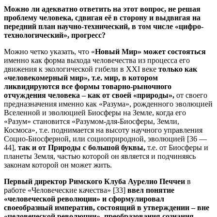
Можно ли адекватно ответить на этот вопрос, не решая
проблему человека, сдвигая её в сторону и выдвигая на
передний план научно-технический, в том числе «цифро-
технологический», прогресс?
Можно четко указать, что «
Новый Мир» может состояться
именно как форма выхода человечества из процесса его
движения к экологической гибели в XXI веке
только как
«человекомерный мир», т.е. мир, в котором
ликвидируются все формы товарно-рыночного
отчуждения человека – как от своей «природы»,
от своего
предназначения именно как «Разума», рожденного эволюцией
Вселенной и эволюцией Биосферы на Земле, когда его
«Разум» становится «Разумом-для-Биосферы, Земли,
Космоса», т.е. поднимается на высоту научного управления
Социо-Биосферной, или социоприродной, эволюцией [36 —
44],
так и от Природы с большой буквы,
т.е. от Биосферы и
планеты Земля, частью которой он является и подчиняясь
законам которой он может жить.
Первый директор Римского Клуба Аурелио Печчеи
в
работе «Человеческие качества» [33]
ввел понятие
«человеческой революции» и сформулировал
своеобразный императив, состоящий в утверждении – вне
«человеческой революции», преобразования сознания