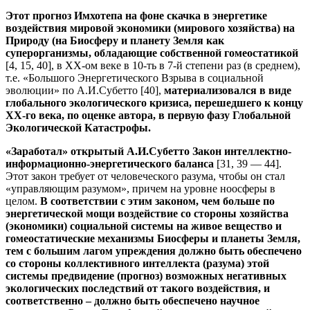
Этот прогноз Имхотепа на фоне скачка в энергетике
воздействия мировой экономики (мирового хозяйства) на
Природу (на Биосферу и планету Земля как
суперорганизмы, обладающие собственной гомеостатикой
[4, 15, 40], в ХХ-ом веке в 10-ть в 7-й степени раз (в среднем),
т.е. «Большого Энергетического Взрыва в социальной
эволюции» по А.И.Субетто [40],
материализовался в виде
глобального экологического кризиса, перешедшего к концу
ХХ-го века, по оценке автора, в первую фазу Глобальной
Экологической Катастрофы.
«Заработал» открытый А.И.Субетто Закон интеллектно-
информационно-энергетического баланса
[31, 39 — 44].
Этот закон требует от человеческого разума, чтобы он стал
«управляющим разумом», причем на уровне ноосферы в
целом.
В соответствии с этим законом, чем больше по
энергетической мощи воздействие со стороны хозяйства
(экономики) социальной системы на живое вещество и
гомеостатические механизмы Биосферы и планеты Земля,
тем с большим лагом упреждения должно быть обеспечено
со стороны коллективного интеллекта (разума) этой
системы предвидение (прогноз) возможных негативных
экологических последствий от такого воздействия, и
соответственно – должно быть обеспечено научное