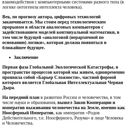
взаимодействия с компьютерными системами разного типа (в
логике онтогенеза интеллекта человека).
Век, по прогнозу автора, цифровых технологий
заканчивается. Мы стоим перед технологическим
прорывом в области аналоговых компьютеров с
задействованием моделей континуальной математики, в
том числе будущей «аналоговой (иерархичной по
основанию) логики», которая должна появиться в
ближайшее будущее.
Заключение
Первая фаза Глобальной Экологической Катастрофы, в
пространстве процессов которой мы живем, одновременно
проявила собой «Барьер Сложности», частной формой
которого является Глобальная Интеллектуальная Черная
Дыра
.
На передний план
в развитии России и человечества, в том
числе науки и образования,
вышел Закон Кооперации и
императив выживания человечества на Земле, именно как
Ноосферный Императив
, как императив «Родов
Действительного, т.е. Ноосферного, Разума» в лице Человека
и Человечества.