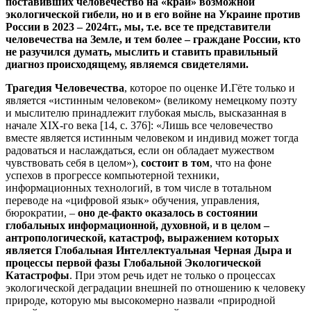
поставивших человечество на «край» возможной
экологической гибели, но и в его войне на Украине против
России в 2023 – 2024гг., мы, т.е. все те представители
человечества на Земле, и тем более – граждане России, кто
не разучился думать, мыслить и ставить правильный
диагноз происходящему, являемся свидетелями.
Трагедия Человечества
, которое по оценке И.Гёте только и
является «истинным человеком» (великому немецкому поэту
и мыслителю принадлежит глубокая мысль, высказанная в
начале XIX-го века [14, с. 376]: «Лишь все человечество
вместе является истинным человеком и индивид может тогда
радоваться и наслаждаться, если он обладает мужеством
чувствовать себя в целом»),
состоит в том
, что на фоне
успехов в прогрессе компьютерной техники,
информационных технологий, в том числе в тотальном
переводе на «цифровой язык» обучения, управления,
бюрократии, –
оно де-факто оказалось в состоянии
глобальных информационной, духовной, и в целом –
антропологической, катастроф, выражением которых
является Глобальная Интеллектуальная Черная Дыра и
процессы первой фазы Глобальной Экологической
Катастрофы
. При этом речь идет не только о процессах
экологической деградации внешней по отношению к человеку
природе, которую мы высокомерно назвали «природной