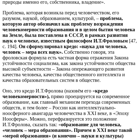
природы именно его, собственника, владение».
Проблема, которая возникла перед человечеством, его
разумом, наукой, образованием, культурой, –
проблема,
которую автор обозначил как проблему возрождения
человекомерности образования и в целом бытия человека
на Земле, была поставлена в СССР, в рамках развития
наук о человеке, известным философом И.Т.Фроловым
[47,
с. 194].
Он сформулировал кредо: «наука для человека,
человек – мера всех наук».
Собственно говоря, эта
фроловская формула есть частная форма отражения Закона
устойчивости социализма, как закона устойчивости общества
высокой субъектности – Закона опережающего развития
качества человека, качества общественного интеллекта и
качества образовательных систем в обществе.
Оно, это кредо И.Т.Фролова (назовём его «
кредо
человекомерности»),
прямо проецируется на современное
образование, как главный механизм перехода современных
обществ, и тем более – России как интеллектуально-
ноосферного авангарда человечества в XXI веке, в «Эпоху
Ноосферы». Можно, перефразируется это положение
И.Т.Фролова, сказать так: «
образование для человека,
«человек – мера образования». Причем в
XXI
веке такой
«мерой образования» (и конечно – науки и культуры)