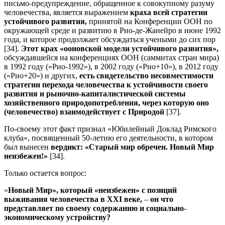
письмо-предупреждение, обращенное к совокупному разуму
человечества, является выражением
краха всей стратегии
устойчивого развития,
принятой на Конференции ООН по
окружающей среде и развитию в Рио-де-Жанейро в июне 1992
года, и которое продолжает обсуждаться учеными до сих пор
[34].
Этот крах «ооновской модели устойчивого развития»,
обсуждавшейся на конференциях ООН (саммитах стран мира)
в 1992 году («Рио-1992»), в 2002 году («Рио+10»), в 2012 году
(«Рио+20») и других,
есть свидетельство несовместимости
стратегии перехода человечества к устойчивости своего
развития и рыночно-капиталистической системы
хозяйственного природопотребления, через которую оно
(человечество) взаимодействует с Природой
[37].
По-своему этот факт признал «Юбилейный Доклад Римского
клуба», посвященный 50-летию его деятельности, в котором
был вынесен
вердикт: «Старый мир обречен. Новый Мир
неизбежен!»
[34].
Только остается вопрос:
«
Новый Мир», который «неизбежен» с позиций
выживания человечества в
XXI
веке,
–
он что
представляет по своему содержанию и социально-
экономическому устройству?