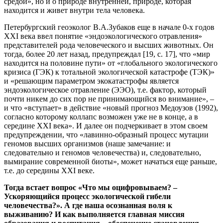
средой», но и о природе внутренней, природе, которая
находится и живет внутри тела человека.
Петербургский геоэколог В.А.Зубаков еще в начале 0-х годов
XXI века ввел понятие «эндоэкологического отравления»
представителей рода человеческого и высших животных. Он
тогда, более 20 лет назад, предупреждал [19, с. 17], что «мир
находится на половине пути» от «глобального экологического
кризиса (ГЭК) к тотальной экологической катастрофе (ТЭК)»
и «решающим параметром экокатастрофы является
эндоэкологическое отравление (ЭЭО), т.е. фактор, который
почти никем до сих пор не принимающийся во внимание», –
и что «вступает» в действие «новый прогноз Медоузов (1992),
согласно которому коллапс возможен уже не в конце, а в
середине XXI века». И далее он подчеркивает в этом своем
предупреждении, что «лавинно-образный процесс мутации
геномов высших организмов (наше замечание: и
следовательно и геномов человечества) и, следовательно,
вымирание современной биоты», может начаться еще раньше,
т.е. до середины XXI веке.
Тогда встает вопрос «Что мы оцифровываем? –
Ускоряющийся процесс экологической гибели
человечества?». А где наша осознанная воля к
выживанию? И как выполняется главная миссия