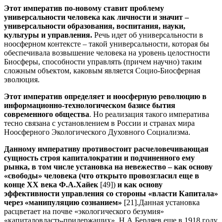
Этот императив по-новому ставит проблему
универсальности человека как личности и значит –
универсальности образования, воспитания, науки,
культуры и управления.
Речь идет об универсальности в
ноосферном контексте – такой универсальности, которая бы
обеспечивала возвышение человека на уровень целостности
Биосферы, способности управлять (причем научно) таким
сложным объектом, каковым является Социо-Биосферная
эволюция.
Этот императив определяет и ноосферную революцию в
информационно-технологическом базисе бытия
современного общества
. Но реализация такого императива
тесно связана с установлением в России и странах мира
Ноосферного Экологического Духовного Социализма.
Данному императиву противостоит расчеловечивающая
сущность строя капиталократии и подчиненного ему
рынка, в том числе установка на невежество – как основу
«свободы» человека (что открыто провозгласил еще в
конце ХХ века Ф.А.Хайек
[49])
и как основу
эффективности управления со стороны «власти Капитала»
через «манипуляцию сознанием»
[21].Данная установка
расцветает на почве «экологического безумия»
«капиталовласть-придержащих». Н.А.Бердяев еще в 1918 году