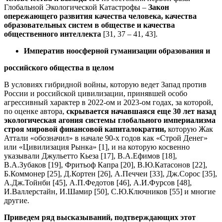
Глобальной Экологической Катастрофы –
Закон
опережающего развития качества человека, качества
образовательных систем в обществе и качества
общественного интеллекта
[31, 37 – 41, 43].
Императив ноосферной гуманизации образования и
российского общества в целом
В условиях гибридной войны, которую ведет Запад против
России и российской цивилизации, принявшей особо
агрессивный характер в 2022-ом и 2023-ом годах, за которой,
по оценке автора,
скрывается начавшаяся еще 30 лет назад
экологическая агония системы глобального империализма
строя мировой финансовой капиталократии,
которую Жак
Аттали «обозначил» в начале 90-х годов как «Строй Денег»
или «Цивилизация Рынка» [1], и на которую косвенно
указывали Джульетто Кьеза [17], В.А.Ефимов [18],
В.А.Зубаков [19], Фритьоф Капра [20], В.Ю.Катасонов [22],
Б.Коммонер [25], Д.Кортен [26], А.Печчеи [33], Дж.Сорос [35],
А.Дж.Тойнби [45], А.П.Федотов [46], А.И.Фурсов [48],
И.Валлерстайн, И.Шамир [50], С.Ю.Ключников [55] и многие
другие.
Приведем ряд высказываний, подтверждающих этот