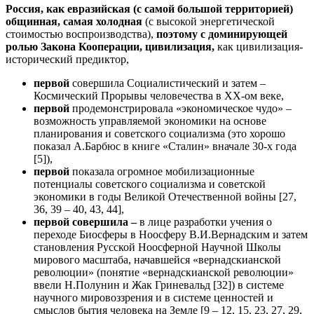
Россия, как евразийская (с самой большой территорией)
общинная, самая холодная
(с высокой энергетической
стоимостью воспроизводства),
поэтому с доминирующей
ролью Закона Кооперации, цивилизация,
как цивилизация-
исторический предиктор,
первой
совершила Социалистический и затем –
Космический Прорывы человечества в ХХ-ом веке,
первой
продемонстрировала «экономическое чудо» –
возможность управляемой экономики на основе
планирования и советского социализма (это хорошо
показал А.Барбюс в книге «Сталин» вначале 30-х года
[5]),
первой
показала огромное мобилизационные
потенциалы советского социализма и советской
экономики в годы Великой Отечественной войны [27,
36, 39 – 40, 43, 44],
первой совершила –
в лице разработки учения о
переходе Биосферы в Ноосферу В.И.Вернадским и затем
становления Русской Ноосферной Научной Школы
мирового масштаба, начавшейся «вернадскианской
революции» (понятие «вернадскианской революции»
ввели Н.Полунин и Жак Гриневальд [32]) в системе
научного мировоззрения и в системе ценностей и
смыслов бытия человека на Земле [9 – 12, 15, 23, 27, 29,