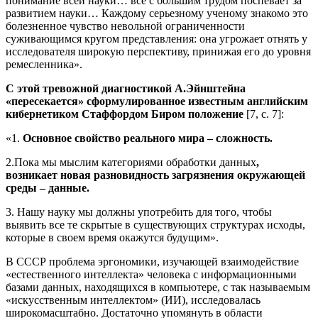
понимание всей науки… все с большим трудом поспевает за
развитием науки… Каждому серьезному ученому знакомо это
болезненное чувство невольной ограниченности
суживающимся кругом представления: она угрожает отнять у
исследователя широкую перспективу, принижая его до уровня
ремесленника».
С этой тревожной диагностикой А.Эйнштейна
«пересекается» сформулированное известным английским
кибернетиком Стаффордом Биром положение
[7, с. 7]:
«1.
Основное свойство реального мира – сложность.
2.Пока мы мыслим категориями обработки данных
,
возникает новая разновидность загрязнения окружающей
среды – данные.
3. Нашу науку мы должны употребить для того, чтобы
выявить все те скрытые в существующих структурах исходы,
которые в своем время окажутся будущим».
В СССР проблема эргономики, изучающей взаимодействие
«естественного интеллекта» человека с информационными
базами данных, находящихся в компьютере, с так называемым
«искусственным интеллектом» (ИИ), исследовалась
широкомасштабно. Достаточно упомянуть в области