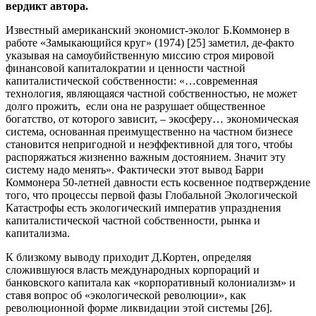
вердикт автора.
Известный американский экономист-эколог Б.Коммонер в
работе «Замыкающийся круг» (1974) [25] заметил, де-факто
указывая на самоубийственную миссию строя мировой
финансовой капиталократии и ценности частной
капиталистической собственности: «…современная
технология, являющаяся частной собственностью, не может
долго прожить, если она не разрушает общественное
богатство, от которого зависит, – экосферу… экономическая
система, основанная преимущественно на частном бизнесе
становится непригодной и неэффективной для того, чтобы
распоряжаться жизненно важным достоянием. Значит эту
систему надо менять». Фактически этот вывод Барри
Коммонера 50-летней давности есть косвенное подтверждение
того, что процессы первой фазы Глобальной Экологической
Катастрофы есть экологический императив упразднения
капиталистической частной собственности, рынка и
капитализма.
К близкому выводу приходит Д.Кортен, определяя
сложившуюся власть международных корпораций и
банковского капитала как «корпоративный колониализм» и
ставя вопрос об «экологической революции», как
революционной форме ликвидации этой системы [26].