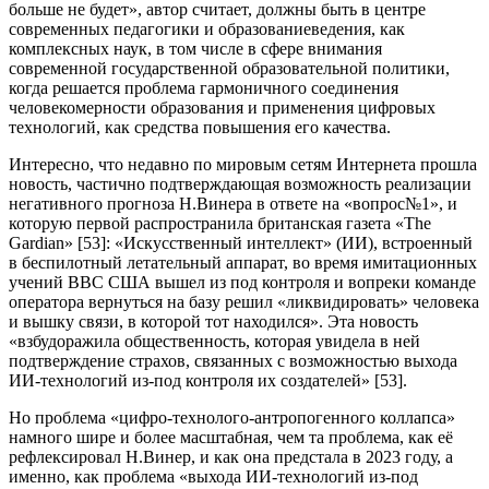
больше не будет», автор считает, должны быть в центре
современных педагогики и образованиеведения, как
комплексных наук, в том числе в сфере внимания
современной государственной образовательной политики,
когда решается проблема гармоничного соединения
человекомерности образования и применения цифровых
технологий, как средства повышения его качества.
Интересно, что недавно по мировым сетям Интернета прошла
новость, частично подтверждающая возможность реализации
негативного прогноза Н.Винера в ответе на «вопрос№1», и
которую первой распространила британская газета «The
Gardian» [53]: «Искусственный интеллект» (ИИ), встроенный
в беспилотный летательный аппарат, во время имитационных
учений ВВС США вышел из под контроля и вопреки команде
оператора вернуться на базу решил «ликвидировать» человека
и вышку связи, в которой тот находился». Эта новость
«взбудоражила общественность, которая увидела в ней
подтверждение страхов, связанных с возможностью выхода
ИИ-технологий из-под контроля их создателей» [53].
Но проблема «цифро-технолого-антропогенного коллапса»
намного шире и более масштабная, чем та проблема, как её
рефлексировал Н.Винер, и как она предстала в 2023 году, а
именно, как проблема «выхода ИИ-технологий из-под