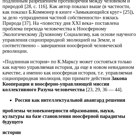
подлинным разрешением противоречия между человеком и
природой [28, с. 116]. Как автор показал выше (в частности,
как показал Б.Коммонер в книге «Замыкающийся круг» [25]),
за дело «упразднения частной собственности» взялась
Природа [37]. На «повестку дня XXI века» поставлена
проблема перехода человечества к Ноосферному
Экологическому Духовному Социализму, как основе научного
управления социоприродной эволюцией на Земле, и
соответственно – завершения ноосферной человеческой
революции.
«Подлинная история» по К.Марксу может состояться только
как научно управляемая история, да еще в новом невиданном
качестве, а именно как ноосферная история, т.е. управляемая
социоприродная эволюция, при примате действия
Закона
Кооперации и ноосферно-управляющей миссии
коллективного Разума человечества
[23, 29, 36 — 44].
Россия как интеллектуальной авангард решения
проблемы человекомерности образования, науки,
культуры на базе становления ноосферной парадигмы
будущего
истории