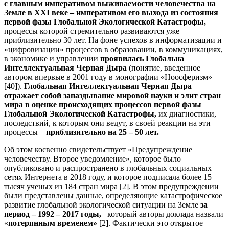
с главным императивом выживаемости человечества на
Земле в
XXI
веке – императивом его выхода из состояния
первой фазы Глобальной Экологической Катастрофы,
процессы которой стремительно развиваются уже
приблизительно 30 лет. На фоне успехов в информатизации и
«цифровизации» процессов в образовании, в коммуникациях,
в экономике и управлении
проявилась Глобальна
Интеллектуальная Черная Дыра
(понятие, введенное
автором впервые в 2001 году в монографии «Ноосферизм»
[40]).
Глобальная Интеллектуальная Черная Дыра
отражает собой запаздывание мировой науки и элит стран
мира в оценке происходящих процессов первой фазы
Глобальной Экологической Катастрофы,
их диагностики,
последствий, к которым они ведут, в своей реакции на эти
процессы –
приблизительно на 25 – 50 лет.
Об этом косвенно свидетельствует «Предупреждение
человечеству. Второе уведомление», которое было
опубликовано и распространено в глобальных социальных
сетях Интернета в 2018 году, и которое подписала более 15
тысяч ученых из 184 стран мира [2]. В этом предупреждении
были представлены данные, определяющие катастрофическое
развитие глобальной экологической ситуации на Земле
за
период – 1992 – 2017 годы,
–который авторы доклада назвали
«
потерянным временем»
[2]. Фактически это открытое