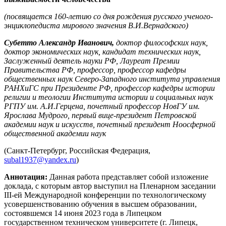
(посвящается 160-летию со дня рождения русского ученого-
энциклопедиста мирового значения В.И.Вернадского)
Субетто Александр Иванович,
доктор философских наук,
доктор экономических наук, кандидат технических наук,
Заслуженный деятель науки РФ, Лауреат Премии
Правительства РФ, профессор, профессор кафедры
общественных наук Северо-Западного института управления
РАНХиГС при Президенте РФ, профессор кафедры истории
религии и теологии Института истории и социальных наук
РГПУ им. А.И.Герцена, почетный профессор НовГУ им.
Ярослава Мудрого, первый вице-президент Петровской
академии наук и искусств, почетный президент Ноосферной
общественной академии наук
(Санкт-Петербург, Российская Федерация,
subal1937@yandex.ru
)
Аннотация:
Данная работа представляет собой изложение
доклада, с которым автор выступил на Пленарном заседании
III-ей Международной конференции по технологическому
усовершенствованию обучения в высшем образовании,
состоявшемся 14 июня 2023 года в Липецком
государственном техническом университете (г. Липецк,