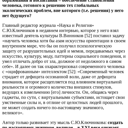
образования и воспитания – обеспечение становления
человека, готового к решению тех глобальных
экологических проблем, вне которого (т.е. решения) у него
нет будущего?
Главный редактор журнала «Наука и Религия»
С.Ю.Ключников в недавнем интервью, которое у него взял
известный деятель культуры В.Винников [52] поставил задачу
«научить человека хотя бы азам искусства ориентации в своем
внутреннем мире, что бы он получил психологическую
защиту от разрушительных идей и мемов, передаваемых через
искусство, культуру, моду, паттерны социального поведения, и
умел отличать добро от зла, должное от недолжного в самом
себе». И далее он так охарактеризовал современного человека
с «оцифрованным» интеллектом [52]: «Современный человек
страдает от дефицита осознанной воли, даже от дефицита
внимания, которое расщепляется под влиянием виртуальной
реальности и огромного количества внешних стимулов,
ведущих к измельчению [его] личности. Он, общаясь через
гаджеты, по сути, с виртуальными субъектами, истощает свои
умственные силы и, в отлиие от целостных людей прошлого,
не может создать ничего по-настоящему значимого,
великого».
Автор только развивает эту мысль С.Ю.Ключникова:
создать
по-настоящему значимое, великое
–
в
XXI
веке означает