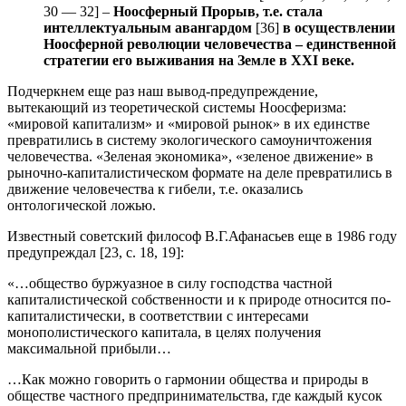
30 — 32] –
Ноосферный Прорыв, т.е. стала
интеллектуальным авангардом
[36]
в осуществлении
Ноосферной революции человечества – единственной
стратегии его выживания на Земле в
XXI
веке.
Подчеркнем еще раз наш вывод-предупреждение,
вытекающий из теоретической системы Ноосферизма:
«мировой капитализм» и «мировой рынок» в их единстве
превратились в систему экологического самоуничтожения
человечества. «Зеленая экономика», «зеленое движение» в
рыночно-капиталистическом формате на деле превратились в
движение человечества к гибели, т.е. оказались
онтологической ложью.
Известный советский философ В.Г.Афанасьев еще в 1986 году
предупреждал [23, с. 18, 19]:
«…общество буржуазное в силу господства частной
капиталистической собственности и к природе относится по-
капиталистически, в соответствии с интересами
монополистического капитала, в целях получения
максимальной прибыли…
…Как можно говорить о гармонии общества и природы в
обществе частного предпринимательства, где каждый кусок