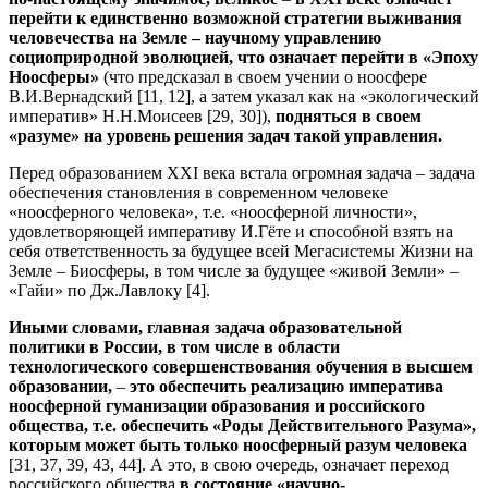
перейти к единственно возможной стратегии выживания
человечества на Земле – научному управлению
социоприродной эволюцией, что означает перейти в «Эпоху
Ноосферы»
(что предсказал в своем учении о ноосфере
В.И.Вернадский [11, 12], а затем указал как на «экологический
императив» Н.Н.Моисеев [29, 30]),
подняться в своем
«разуме» на уровень решения задач такой управления.
Перед образованием XXI века встала огромная задача – задача
обеспечения становления в современном человеке
«ноосферного человека», т.е. «ноосферной личности»,
удовлетворяющей императиву И.Гёте и способной взять на
себя ответственность за будущее всей Мегасистемы Жизни на
Земле – Биосферы, в том числе за будущее «живой Земли» –
«Гайи» по Дж.Лавлоку [4].
Иными словами, главная задача образовательной
политики в России, в том числе в области
технологического совершенствования обучения в высшем
образовании,
–
это обеспечить реализацию императива
ноосферной гуманизации образования и российского
общества, т.е. обеспечить «Роды Действительного Разума»,
которым может быть только ноосферный разум человека
[31, 37, 39, 43, 44]. А это, в свою очередь, означает переход
российского общества
в состояние «научно-