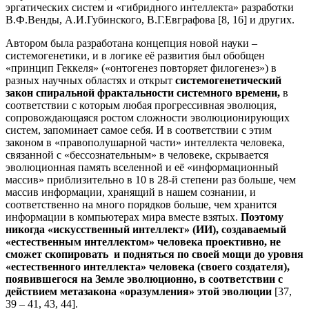
эргатических систем и «гибридного интеллекта» разработки
В.Ф.Венды, А.И.Губинского, В.Г.Евграфова [8, 16] и других.
Автором была разработана концепция новой науки –
системогенетики, и в логике её развития был обобщен
«принцип Геккеля» («онтогенез повторяет филогенез») в
разных научных областях и открыт
системогенетический
закон спиральной фрактальности системного времени,
в
соответствии с которым любая прогрессивная эволюция,
сопровождающаяся ростом сложности эволюционирующих
систем, запоминает самое себя. И в соответствии с этим
законом в «правополушарной части» интеллекта человека,
связанной с «бессознательным» в человеке, скрывается
эволюционная память вселенной и её «информационный
массив» приблизительно в 10 в 28-й степени раз больше, чем
массив информации, хранящий в нашем сознании, и
соответственно на много порядков больше, чем хранится
информации в компьютерах мира вместе взятых.
Поэтому
никогда «искусственный интеллект» (ИИ), создаваемый
«естественным интеллектом» человека проективно, не
сможет скопировать и подняться по своей мощи до уровня
«естественного интеллекта» человека (своего создателя),
появившегося на Земле эволюционно, в соответствии с
действием метазакона «оразумления» этой эволюции
[37,
39 – 41, 43, 44].