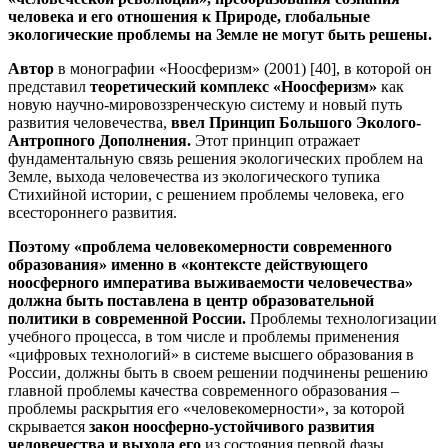
человека и его отношения к Природе, глобальные
экологические проблемы на Земле не могут быть решены.
Автор
в монографии «Ноосферизм» (2001) [40], в которой он
представил
теоретический комплекс «Ноосферизм»
как
новую научно-мировоззренческую систему и новый путь
развития человечества,
ввел Принцип Большого Эколого-
Антропного Дополнения.
Этот принцип отражает
фундаментальную связь решения экологических проблем на
Земле, выхода человечества из экологического тупика
Стихийной истории, с решением проблемы человека, его
всестороннего развития.
Поэтому «проблема человекомерности современного
образования» именно в «контексте действующего
ноосферного императива выживаемости человечества»
должна быть поставлена в центр образовательной
политики в современной России.
Проблемы технологизации
учебного процесса, в том числе и проблемы применения
«цифровых технологий» в системе высшего образования в
России, должны быть в своем решении подчинены решению
главной проблемы качества современного образования –
проблемы раскрытия его «человекомерности», за которой
скрывается
закон ноосферно-устойчивого развития
человечества и выхода его
из состояния первой фазы