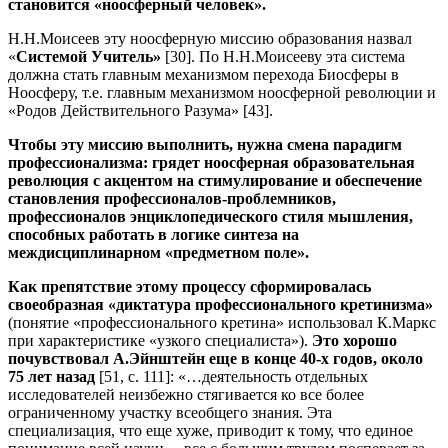
становится «ноосферный человек».
Н.Н.Моисеев эту ноосферную миссию образования назвал
«
Системой Учитель»
[30]. По Н.Н.Моисееву эта система
должна стать главным механизмом перехода Биосферы в
Ноосферу, т.е. главным механизмом ноосферной революции и
«Родов Действительного Разума» [43].
Чтобы эту миссию выполнить, нужна смена парадигм
профессионализма: грядет ноосферная образовательная
революция с акцентом на стимулирование и обеспечение
становления профессионалов-проблемников,
профессионалов энциклопедического стиля мышления,
способных работать в логике синтеза на
междисциплинарном «предметном поле».
Как препятствие этому процессу сформировалась
своеобразная «диктатура профессионального кретинизма»
(понятие «профессионального кретина» использовал К.Маркс
при характеристике «узкого специалиста»).
Это хорошо
почувствовал А.Эйнштейн еще в конце 40-х годов, около
75 лет назад
[51, с. 111]: «…деятельность отдельных
исследователей неизбежно стягивается ко все более
ограниченному участку всеобщего знания. Эта
специализация, что еще хуже, приводит к тому, что единое