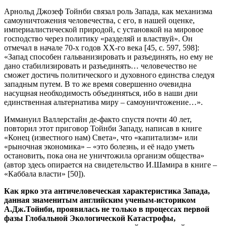
Арнольд Джозеф Тойнби связал роль Запада, как механизма
самоуничтожения человечества, с его, в нашей оценке,
империалистической природой, с установкой на мировое
господство через политику «разделяй и властвуй». Он
отмечал в начале 70-х годов ХХ-го века [45, с. 597, 598]:
«Запад способен гальванизировать и разъединять, но ему не
дано стабилизировать и разъединять… человечество не
сможет достичь политического и духовного единства следуя
западным путем. В то же время совершенно очевидна
насущная необходимость объединяться, ибо в наши дни
единственная альтернатива миру – самоуничтожение…».
Иммануил Валлерстайн де-факто спустя почти 40 лет,
повторил этот приговор Тойнби Западу, написав в книге
«Конец (известного нам) Света», что «капитализм» или
«рыночная экономика» – «это болезнь, и её надо уметь
остановить, пока она не уничтожила организм общества»
(автор здесь опирается на свидетельство И.Шамира в книге –
«Каббала власти» [50]).
Как ярко эта античеловеческая характеристика Запада,
данная знаменитым английским ученым-историком
А.Дж.Тойнби, проявилась не только в процессах первой
фазы Глобальной Экологической Катастрофы,