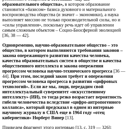
образовательного общества»,
в котором образование
становится «базисом» базиса духовного и материального
воспроизводства общества (и значит – экономики), а наука
выполняет миссию не только производительной силы, но и
«силы управления», поскольку речь идет об управлении
самым сложным объектом – Социо-Биосферной эволюцией
[36, 38 — 42].
Одновременно, научно-образовательное общество – это
общество, в котором выполняются требования законов –
закона опережающего развития качества человека,
качества образовательных систем в обществе и качества
общественного интеллекта и закона опережения
прогрессом человека научно-технического прогресса
[36 —
44].
При этом, последний закон требует и опережения
прогрессом человека прогресса в развитии «цифровых
технологий». Если же мы, люди, передадим свой
интеллектуальный суверенитет «искусственному
интеллекту» (ИИ), то тогда резко
возрастает вероятность
гибели человечества вследствие «цифро-антропогенного
коллапса», который предсказал в одном из интервью
научному журналу в США еще в 1964 году «отец
кибернетики» Норберт Винер
[13].
Приведем фрагмент этого интервью [13, с. 319 — 326]: