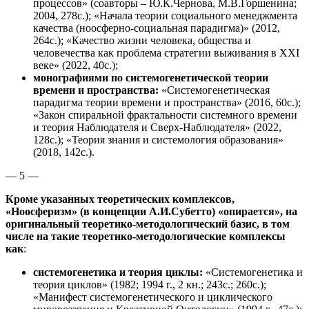
процессов» (соавторы – Ю.К.Чернова, М.В.Горшенина;
2004, 278с.); «Начала теории социального менеджмента
качества (ноосферно-социальная парадигма)» (2012,
264с.); «Качество жизни человека, общества и
человечества как проблема стратегии выживания в XXI
веке» (2022, 40с.);
монографиями по системогенетической теории
времени и пространства:
«Системогенетическая
парадигма теории времени и пространства» (2016, 60с.);
«Закон спиральной фрактальности системного времени
и теория Наблюдателя и Сверх-Наблюдателя» (2022,
128с.); «Теория знания и системология образования»
(2018, 142с.).
— 5 —
Кроме указанных теоретических комплексов,
«Ноосферизм» (в концепции А.И.Субетто) «опирается», на
оригинальный теоретико-методологический базис, в том
числе на такие теоретико-методологические комплексы
как
:
системогенетика и теория циклы:
«Системогенетика и
теория циклов» (1982; 1994 г., 2 кн.; 243с.; 260с.);
«Манифест системогенетического и циклического