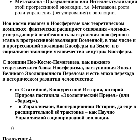
Метазакона «Оразумления» или Интеллектуализации
этой прогрессивной эволюции, т.е. Метазакона роста
роли управления (регулирования) в эволюции.
Ноо-космо-номогез в Ноосферизме как теоретическом
комплексе, фактически расширяет основания «логики»,
утверждающей неизбежность наступления ноосферного
этапа в прогрессивной эволюции Вселенной, в том числе и
в прогрессивной эволюции Биосферы на Земле, и в
социальной эволюции человечества «внутри» Биосферы.
С позиции Ноо-Космо-Номогенеза, как важного
теоретического блока Ноосферизма, наступившая Эпоха
Великого Эволюционного Перелома и есть эпоха перехода
в историческом развитии человечества:
от Стихийной, Конкурентной Истории, которой
Природа поставила «Экологический Предел» (или
«барьер»),
– к Управляемой, Кооперационной Истории, да еще в
расширительной её трактовке – как Научно
Управляемой социоприродной эволюции.
— 10 —
Положение 4