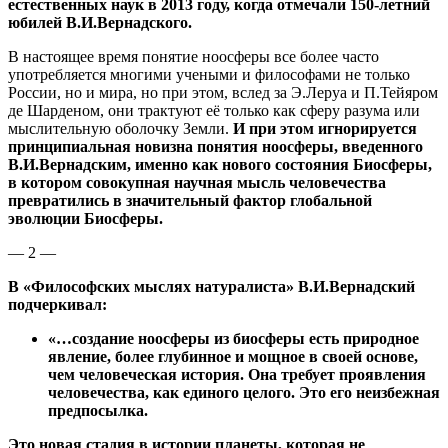
естественных наук в 2013 году, когда отмечали 150-летний
юбилей В.И.Вернадского.
В настоящее время понятие ноосферы все более часто
употребляется многими учеными и философами не только
России, но и мира, но при этом, вслед за Э.Леруа и П.Тейяром
де Шарденом, они трактуют её только как сферу разума или
мыслительную оболочку Земли.
И при этом игнорируется
принципиальная новизна понятия ноосферы, введенного
В.И.Вернадским, именно как нового состояния Биосферы,
в котором совокупная научная мысль человечества
превратились в значительный фактор глобальной
эволюции Биосферы.
— 2 —
В «Философских мыслях натуралиста» В.И.Вернадский
подчеркивал:
«…создание ноосферы из биосферы есть природное
явление, более глубинное и мощное в своей основе,
чем человеческая история. Она требует проявления
человечества, как единого целого. Это его неизбежная
предпосылка.
Это новая стадия в истории планеты, которая не