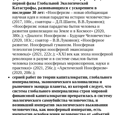
первой фазы Глобальной Экологической
Катастрофы, развивающихся с ускорением в
последние 30 лет:
«Ноосферизм – новая обобщающая
научная идея и новая парадигма истории человечества»
(2017, 100с., соавторы – Д.П.Шанти, В.В.Лукоянов);
«Ноосферизм: новая парадигма бытия человека и
развития цивилизации на Земле и в Космосе» (2020,
380с.); «Диалоги: Ноосферизм – Будущее Человечества»
(2020, 183с.; соавтор – В.В.Лукоянов); «Ноосферное
развитие. Ноосферный гуманизм. Ноосферная
телеология (очерки ноосферной эмансипации
человека)» (2021, 222с.); «XXI век как эпоха ноосферной
революции в разуме и в системе смыслов бытия
человека (основы ноосферных мировоззрения, науки и
практики)» (2021, 256с.); «Арктический Ноосферизм»
(2020, 208с.);
серией работ по теории капиталократии, глобального
империализма, экономического колониализма и
рыночного экоцида планеты, из которой следует, что
система глобального империализма строя мировой
финансовой капиталократии превратилась в систему
экологического самоубийства человечества, и
возникший императив экологического выживания
человечества, как ноосферный императив, есть
императив освобождения человечества от «объятий