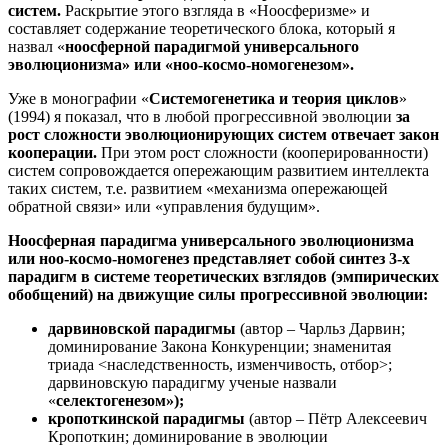
систем.
Раскрытие этого взгляда в «Ноосферизме» и
составляет содержание теоретического блока, который я
назвал «
ноосферной парадигмой универсального
эволюционизма» или «ноо-космо-номогенезом».
Уже в монографии «
Системогенетика и теория циклов
»
(1994) я показал, что в любой прогрессивной эволюции
за
рост сложности эволюционирующих систем отвечает закон
кооперации.
При этом рост сложности (кооперированности)
систем сопровождается опережающим развитием интеллекта
таких систем, т.е. развитием «механизма опережающей
обратной связи» или «управления будущим».
Ноосферная парадигма универсального эволюционизма
или ноо-космо-номогенез представляет собой синтез 3-х
парадигм в системе теоретических взглядов (эмпирических
обобщений) на движущие силы прогрессивной эволюции:
дарвиновской парадигмы
(автор – Чарльз Дарвин;
доминирование Закона Конкуренции; знаменитая
триада <наследственность, изменчивость, отбор>;
дарвиновскую парадигму ученые назвали
«
селектогенезом»);
кропоткинской парадигмы
(автор – Пётр Алексеевич
Кропоткин; доминирование в эволюции