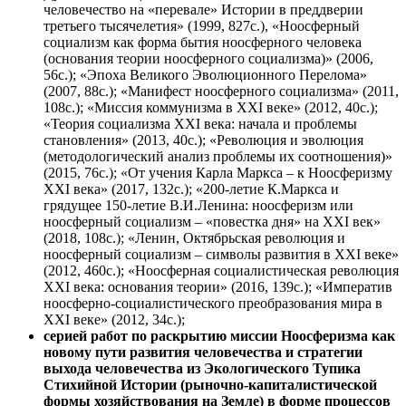
человечество на «перевале» Истории в преддверии
третьего тысячелетия» (1999, 827с.), «Ноосферный
социализм как форма бытия ноосферного человека
(основания теории ноосферного социализма)» (2006,
56с.); «Эпоха Великого Эволюционного Перелома»
(2007, 88с.); «Манифест ноосферного социализма» (2011,
108с.); «Миссия коммунизма в XXI веке» (2012, 40с.);
«Теория социализма XXI века: начала и проблемы
становления» (2013, 40с.); «Революция и эволюция
(методологический анализ проблемы их соотношения)»
(2015, 76с.); «От учения Карла Маркса – к Ноосферизму
XXI века» (2017, 132с.); «200-летие К.Маркса и
грядущее 150-летие В.И.Ленина: ноосферизм или
ноосферный социализм – «повестка дня» на XXI век»
(2018, 108с.); «Ленин, Октябрьская революция и
ноосферный социализм – символы развития в XXI веке»
(2012, 460с.); «Ноосферная социалистическая революция
XXI века: основания теории» (2016, 139с.); «Императив
ноосферно-социалистического преобразования мира в
XXI веке» (2012, 34с.);
серией работ по раскрытию миссии Ноосферизма как
новому пути развития человечества и стратегии
выхода человечества из Экологического Тупика
Стихийной Истории (рыночно-капиталистической
формы хозяйствования на Земле) в форме процессов