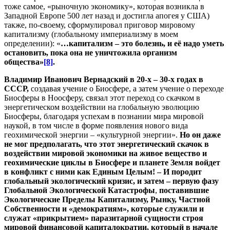
тоже самое, «рыночную экономику», которая возникла в
Западной Европе 500 лет назад и достигла апогея у США)
также, по-своему, сформулировал приговор мировому
капитализму (глобальному империализму в моем
определении): «
…капитализм – это болезнь, и её надо уметь
остановить, пока она не уничтожила организм
общества»
[8]
.
Владимир Иванович Вернадский в 20-х – 30-х годах в
СССР,
создавая учение о Биосфере, а затем учение о переходе
Биосферы в Ноосферу, связал этот переход со скачком в
энергетическом воздействии на глобальную эволюцию
Биосферы, благодаря успехам в познании мира мировой
наукой, в том числе в форме появления нового вида
геохимической энергии – «культурной энергии».
Но он даже
не мог предполагать, что этот энергетический скачок в
воздействии мировой экономики на живое вещество и
геохимические циклы в Биосфере и планете Земля войдет
в конфликт с ними как Единым Целым! –
И породит
глобальный экологический кризис, и затем – первую фазу
Глобальной Экологической Катастрофы
,
поставившие
Экологические Пределы Капитализму, Рынку, Частной
Собственности и «демократиям», которые служили и
служат «прикрытием» паразитарной сущности строя
мировой финансовой капиталократии, который в начале