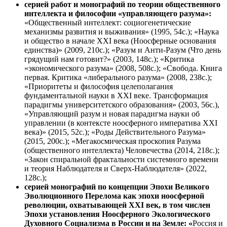
серией работ и монографий по теории общественного
интеллекта и философии «управляющего разума»:
«Общественный интеллект: социогенетические
механизмы развития и выживания» (1995, 54с.); «Наука
и общество в начале XXI века (Ноосферные основания
единства)» (2009, 210с.); «Разум и Анти-Разум (Что день
грядущий нам готовит?» (2003, 148с.); «Критика
«экономического разума» (2008, 508с.); «Свобода. Книга
первая. Критика «либерального разума» (2008, 238с.);
«Приоритеты и философия целеполагания
фундаментальной науки в XXI веке. Трансформация
парадигмы университетского образования» (2003, 56с.),
«Управляющий разум и новая парадигма науки об
управлении (в контексте ноосферного императива XXI
века)» (2015, 52с.); «Роды Действительного Разума»
(2015, 200с.); «Мегакосмическая проскопия Разума
(общественного интеллекта) Человечества (2014, 218с.);
«Закон спиральной фрактальности системного времени
и теория Наблюдателя и Сверх-Наблюдателя» (2022,
128с.);
серией монографий по концепции Эпохи Великого
Эволюционного Перелома как эпохи ноосферной
революции, охватывающей
XXI
век, в том числен
Эпохи установления Ноосферного Экологического
Духовного Социализма в России и на Земле: «
Россия и