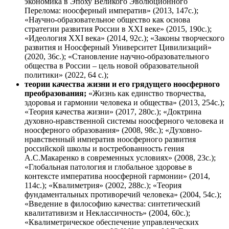
экономика в Эпоху Великого Эволюционного
Перелома: ноосферный императив» (2013, 147с.);
«Научно-образовательное общество как основа
стратегии развития России в XXI веке» (2015, 190с.);
«Идеология XXI века» (2014, 92с.); «Законы творческого
развития и Ноосферный Университет Цивилизаций»
(2020, 36с.); «Становление научно-образовательного
общества в России – цель новой образовательной
политики» (2022, 64 с.);
теории качества жизни и его грядущего ноосферного
преобразования;
«Жизнь как единство творчества,
здоровья и гармонии человека и общества» (2013, 254с.);
«Теория качества жизни» (2017, 280с.); «Доктрина
духовно-нравственной системы ноосферного человека и
ноосферного образования» (2008, 98с.); «Духовно-
нравственный императив ноосферного развития
российской школы и востребованность гения
А.С.Макаренко в современных условиях» (2008, 23с.);
«Глобальная патология и глобальное здоровье в
контексте императива ноосферной гармонии» (2014,
114с.); «Квалиметрия» (2002, 288с.); «Теория
фундаментальных противоречий человека» (2004, 54с.);
«Введение в философию качества: синтетический
квалитативизм и Неклассичность» (2004, 60с.);
«Квалиметрическое обеспечение управленческих