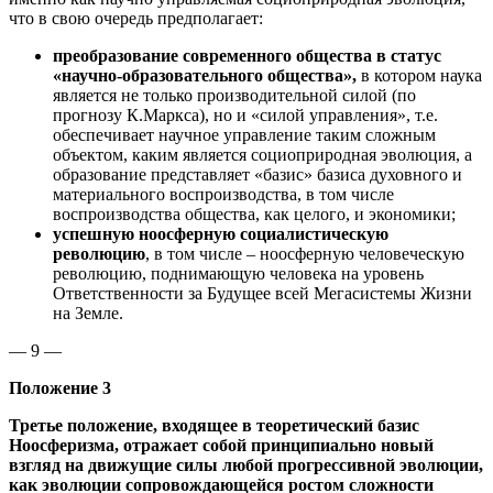
что в свою очередь предполагает:
преобразование современного общества в статус
«научно-образовательного общества»,
в котором наука
является не только производительной силой (по
прогнозу К.Маркса), но и «силой управления», т.е.
обеспечивает научное управление таким сложным
объектом, каким является социоприродная эволюция, а
образование представляет «базис» базиса духовного и
материального воспроизводства, в том числе
воспроизводства общества, как целого, и экономики;
успешную ноосферную социалистическую
революцию
, в том числе – ноосферную человеческую
революцию, поднимающую человека на уровень
Ответственности за Будущее всей Мегасистемы Жизни
на Земле.
— 9 —
Положение 3
Третье положение, входящее в теоретический базис
Ноосферизма, отражает собой принципиально новый
взгляд на движущие силы любой прогрессивной эволюции,
как эволюции сопровождающейся ростом сложности