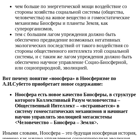
чем больше по энергетической мощи воздействие со
стороны хозяйства социальной системы (общества,
человечества) на живое вещество и гомеостатические
механизмы Биосферы и планеты Земля, как
суперорганизмов,
тем с большим лагом упреждения должно быть
обеспечено предвидение возможных негативных
экологических последствий от такого воздействия со
стороны общественного интеллекта этой социальной
системы, и с таким же лагом упреждения должно быть
обеспечено научное управление Социо-Биосферной,
или социоприродной, эволюцией.
Вот почему понятие «ноосфера» в Ноосферизме по
А.И.Субетто приобретает новое содержание:
Ноосфера есть новое качество Биосферы, в структуре
которого Коллективный Разум человечества –
Общественный Интеллект – «встраивается» в
систему гомеостатических механизмов и начинает
научно управлять эволюцией мегасистемы
<Человечество – Биосфера – Земля>.
Иными словами, Ноосфера – это будущая ноосферная история,
именно как научно управляемая социоприродная эволюция,