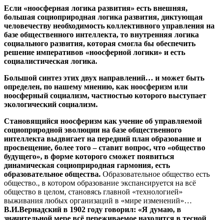
Если «ноосферная логика развития» есть внешняя,
большая социоприродная логика развития, диктующая
человечеству необходимость коллективного управления на
базе общественного интеллекта, то внутренняя логика
социального развития, которая смогла бы обеспечить
решение императивов «ноосферной логики» и есть
социалистическая логика.
Большой синтез этих двух направлений… и может быть
определен, по нашему мнению, как ноосферизм или
ноосферный социализм, частностью которого выступает
экологический социализм.
Становящийся ноосферизм как учение об управляемой
социоприродной эволюции на базе общественного
интеллекта выдвигает на передний план образование и
просвещение, более того – ставит вопрос, что «общество
будущего», в форме которого сможет появиться
динамическая социоприродная гармония, есть
образовательное общества.
Образовательное общество есть
общество., в котором образование экспансируется на всё
общество в целом, становясь главной «технологией»
выживания любых организаций в «мире изменений»…
В.И.Вернадский в 1902 году говорил: «Я думаю, в
значительной мере всё переживаемое находится в тесной