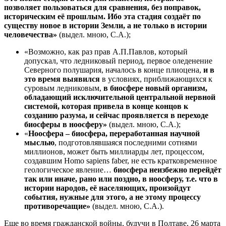
позволяет пользоваться для сравнения, без поправок,
историческим её прошлым. Ибо эта стадия создаёт по
существу новое в истории Земли, а не только в истории
человечества»
(выдел. мною, С.А.);
«Возможно, как раз прав А.П.Павлов, который
допускал, что ледниковый период, первое оледенение
Северного полушария, началось в конце плиоцена,
и в
это время выявился
в условиях, приближающихся к
суровым ледниковым,
в биосфере новый организм,
обладающий исключительной центральной нервной
системой, которая привела в конце концов к
созданию разума, и сейчас проявляется в переходе
биосферы в ноосферу»
(выдел. мною, С.А.);
«
Ноосфера – биосфера, переработанная научной
мыслью
, подготовлявшаяся последними сотнями
миллионов, может быть миллиарды лет, процессом,
создавшим Homo sapiens faber, не есть кратковременное
геологическое явление…
биосфера неизбежно перейдёт
так или иначе, рано или поздно, в ноосферу, т.е. что в
истории народов, её населяющих, произойдут
события, нужные для этого, а не этому процессу
противоречащие»
(выдел. мною, С.А.).
Еще во время гражданской войны, будучи в Полтаве, 26 марта