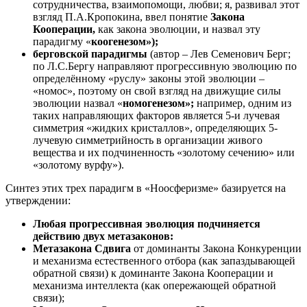
сотрудничества, взаимопомощи, любви; я, развивал этот
взгляд П.А.Кропокина, ввел понятие
Закона
Кооперации,
как закона эволюции, и назвал эту
парадигму «
коогенезом»);
берговской парадигмы
(автор – Лев Семенович Берг;
по Л.С.Бергу направляют прогрессивную эволюцию по
определённому «руслу» законы этой эволюции –
«номос», поэтому он свой взгляд на движущие силы
эволюции назвал «
номогенезом»;
например, одним из
таких направляющих факторов является 5-и лучевая
симметрия «жидких кристаллов», определяющих 5-
лучевую симметрийность в организации живого
вещества и их подчиненность «золотому сечению» или
«золотому вурфу»).
Синтез этих трех парадигм в «Ноосферизме» базируется на
утверждении:
Любая прогрессивная эволюция подчиняется
действию двух метазаконов:
Метазакона Сдвига
от доминанты Закона Конкуренции
и механизма естественного отбора (как запаздывающей
обратной связи) к доминанте Закона Кооперации и
механизма интеллекта (как опережающей обратной
связи);