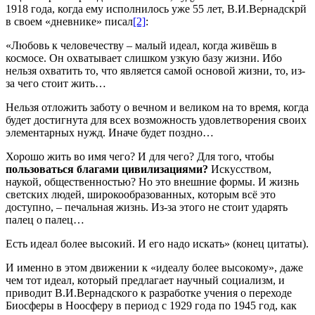
1918 года, когда ему исполнилось уже 55 лет, В.И.Вернадскрй
в своем «дневнике» писал
[2]
:
«Любовь к человечеству – малый идеал, когда живёшь в
космосе. Он охватывает слишком узкую базу жизни. Ибо
нельзя охватить то, что является самой основой жизни, то, из-
за чего стоит жить…
Нельзя отложить заботу о вечном и великом на то время, когда
будет достигнута для всех возможность удовлетворения своих
элементарных нужд. Иначе будет поздно…
Хорошо жить во имя чего? И для чего? Для того, чтобы
пользоваться благами цивилизациями?
Искусством,
наукой, общественностью? Но это внешние формы. И жизнь
светских людей, широкообразованных, которым всё это
доступно, – печальная жизнь. Из-за этого не стоит ударять
палец о палец…
Есть идеал более высокий. И его надо искать» (конец цитаты).
И именно в этом движении к «идеалу более высокому», даже
чем тот идеал, который предлагает научный социализм, и
приводит В.И.Вернадского к разработке учения о переходе
Биосферы в Ноосферу в период с 1929 года по 1945 год, как