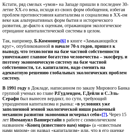
Кстати, ряд смелых «умов» на Западе пришли в последнее 30-
летие ХХ-го века, исходя из своих форм обобщения, избегая
проблем противостояния капитализма и социализма в ХХ-ом
веке как альтернативных форм бытия и исторического
развития, де-факто к оценкам, отражающим экологическое
отрицание капиталистической системы в целом.
Так, например,
Б.Коммонер
[6]
в книге «Замыкающийся
круг», опубликованной
в начале 70-х годов, пришел к
выводу, что технологии на базе частной собственности
уничтожают главное богатство человечества – экосферу, и
поэтому экономическую систему на базе частной
собственности, т.е. капитализм, надо сменить на
адекватную решению глобальных экологических проблем
систему.
В 1991 году
в Докладе, написанном по заказу Мирового Банка
группой ученых во главе
Р.Гудлендом, Г.Дейли и С.Эль-
Серафи
был вынесен вердикт, по сути, требующий
упразднения капитализма и рынка: «
в условиях уже
заполненной земной экологической ниши рыночный
механизм развития экономики исчерпал себя»
[7]
.
Через 15
лет
Иммануил Ваннерстайн
в работе с символическим
названием «
Конец (известного нам) мира»
(а «известным
нами миром» он назвал «капитализм» или, что в его оценке