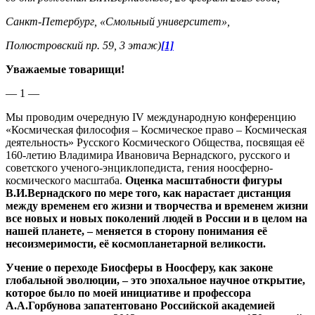
Санкт-Петербург, «Смольный университет»,
Полюстровский пр. 59, 3 этаж)
[1]
Уважаемые товарищи!
— 1 —
Мы проводим очередную IV международную конференцию
«Космическая философия – Космическое право – Космическая
деятельность» Русского Космического Общества, посвящая её
160-летию Владимира Ивановича Вернадского, русского и
советского ученого-энциклопедиста, гения ноосферно-
космического масштаба.
Оценка масштабности фигуры
В.И.Вернадского по мере того, как нарастает дистанция
между временем его жизни и творчества и временем жизни
все новых и новых поколений людей в России и в целом на
нашей планете, – меняется в сторону понимания её
несоизмеримости, её космопланетарной великости.
Учение о переходе Биосферы в Ноосферу, как законе
глобальной эволюции, – это эпохальное научное открытие,
которое было по моей инициативе и профессора
А.А.Горбунова запатентовано Российской академией