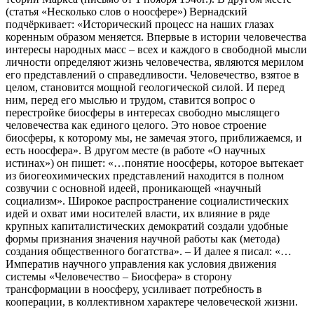
(статья «Несколько слов о ноосфере») Вернадский
подчёркивает: «Исторический процесс на наших глазах
коренным образом меняется. Впервые в истории человечества
интересы народных масс – всех и каждого в свободной мысли
личности определяют жизнь человечества, являются мерилом
его представлений о справедливости. Человечество, взятое в
целом, становится мощной геологической силой. И перед
ним, перед его мыслью и трудом, ставится вопрос о
перестройке биосферы в интересах свободно мыслящего
человечества как единого целого. Это новое строение
биосферы, к которому мы, не замечая этого, приближаемся, и
есть ноосфера». В другом месте (в работе «О научных
истинах») он пишет: «…понятие ноосферы, которое вытекает
из биогеохимических представлений находится в полном
созвучии с основной идеей, проникающей «научный
социализм». Широкое распространение социалистических
идей и охват ими носителей власти, их влияние в ряде
крупных капиталистических демократий создали удобные
формы признания значения научной работы как (метода)
создания общественного богатства». – И далее я писал: «…
Императив научного управления как условия движения
системы «Человечество – Биосфера» в сторону
трансформации в ноосферу, усиливает потребность в
кооперации, в коллективном характере человеческой жизни.