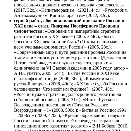
ноосферно-социалистического прорыва человечества»
(2017, 32с.); «Капиталорасизм» (2021, 44с.); «Русофобия.
Антикоммунизм. Капиталорасизм» (2022, 32с.);
серией работ, обосновывающий призвание России в
XXI
веке – стать Лидером Ноосферного Прорыва
человечества: «
Основания и императивы стратегии
развития России в XXI веке» (2005, 324с.); «Быть
России в XXI веке или не быть? (Открытое письмо ко
всем ученым-экономистам России)» (2005, 28с.);
«Современный мир и пути решения проблем России на
этапе движения к устойчивому развитию» (Декларация
Петровской академии наук и искусств, принятая
единогласно на VI Съезде Академии в 2005 году, автор –
А.И.Субетто, 2005, 54с.); «Бытие России в XXI веке
(философский этюд)» (2006, 36с.); «Коммунизм и
русский вопрос» (2006, 40с.); «XXI век: судьба России и
человечества. Что несёт им будущее?» (2007, 48с.);
«России нужна стратегия долгосрочного развития на
собственной основе» (2008, 31с.); «Эпоха Русского
Возрождения в персоналиях (Титаны Русского
Возрождения) – I» (2008, 500c.); «Битва за Россию: 1991
– 2008гг.» (2009, 420с.); «Кризис образования и науки в
России – главный тормоз в её переходе на стратегию
инновационного развития» (соавтор – В.Н.Бобков; 2010,