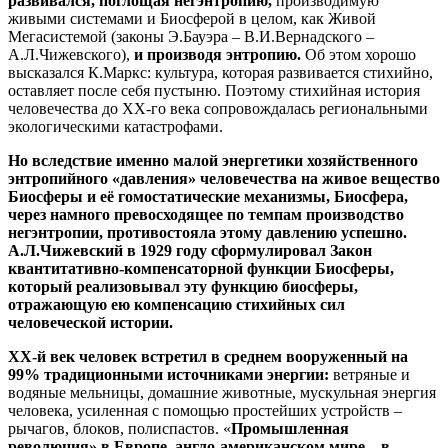
развивался, поглощая негэнтропию,
производимую
живыми системами и Биосферой в целом, как Живой
Мегасистемой (законы Э.Бауэра – В.И.Вернадского –
А.Л.Чижевского),
и
производя энтропию.
Об этом хорошо
высказался К.Маркс: культура, которая развивается стихийно,
оставляет после себя пустыню. Поэтому стихийная история
человечества до ХХ-го века сопровождалась региональными
экологическими катастрофами.
Но вследствие именно малой энергетики хозяйственного
энтропийного «давления» человечества на живое вещество
Биосферы и её гомостатические механизмы, Биосфера,
через намного превосходящее по темпам производство
негэнтропии, противостояла этому давлению успешно.
А.Л.Чижевский в 1929 году сформулировал Закон
квантитативно-компенсаторной функции Биосферы,
который реализовывал эту функцию биосферы,
отражающую ею компенсацию стихийных сил
человеческой истории.
ХХ-й век человек встретил в среднем вооруженный на
99% традиционными источниками энергии:
ветряные и
водяные мельницы, домашние животные, мускульная энергия
человека, усиленная с помощью простейших устройств –
рычагов, блоков, полиспастов. «
Промышленная
революция» в Европе, англо-американском мире – в