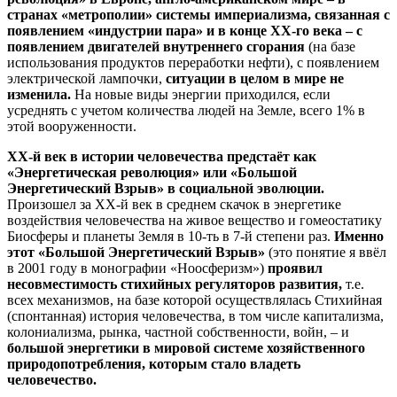
странах «метрополии» системы империализма, связанная с
появлением «индустрии пара» и в конце ХХ-го века – с
появлением двигателей внутреннего сгорания
(на базе
использования продуктов переработки нефти), с появлением
электрической лампочки,
ситуации в целом в мире не
изменила.
На новые виды энергии приходился, если
усреднять с учетом количества людей на Земле, всего 1% в
этой вооруженности.
ХХ-й век в истории человечества предстаёт как
«Энергетическая революция» или «Большой
Энергетический Взрыв» в социальной эволюции.
Произошел за ХХ-й век в среднем скачок в энергетике
воздействия человечества на живое вещество и гомеостатику
Биосферы и планеты Земля в 10-ть в 7-й степени раз.
Именно
этот «Большой Энергетический Взрыв»
(это понятие я ввёл
в 2001 году в монографии «Ноосферизм»)
проявил
несовместимость стихийных регуляторов развития,
т.е.
всех механизмов, на базе которой осуществлялась Стихийная
(спонтанная) история человечества, в том числе капитализма,
колониализма, рынка, частной собственности, войн, – и
большой энергетики в мировой системе хозяйственного
природопотребления, которым стало владеть
человечество.