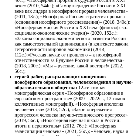
40с.); «Ноосферный прорыв в будущее России в XXI
веке» (2010, 544с.); «Самоутверждение России в XXI
веке как лидера в ноосферном прорыве человечества»
(2011, 18с.); «Ноосферная Россия: стратегия прорыва
(основания ноосферного россиеведения)» (2018, 340с.);
«Ноосферная миссия России в XXI веке (философско-
социально-экономические очерки)» (2020, 152с.);
«Законы социально-экономического развития России
как самостоятельной цивилизации (в контексте закона
гетерогенности мировой экономики) (2014,
112с.);«Русская наука: от прошлого – к ноосферной
ответственности за Будущее России и человечества»
(2018, 200с.); «Мы – русские, какой восторг!» (2022,
56с.);
серией работ, раскрывающих концепцию
ноосферного образования, человековедения и научно-
образовательного общества:
12-ти томная
монографическая серия «Ноосферное образование в
евразийском пространстве» (2009 – 2022гг., 12 томов
коллективных монографий), «Ноосферная апология
человечества» (2018, 52с.); «Закон опережения
прогрессом человека научно-технического прогресса»
(2019, 56с.); «Ноосферная научная школа в России:
итоги и перспективы» (2012, 76с.); «Ноосферная
эмансипация человека» (2021, 56с.); «Человек, наука и