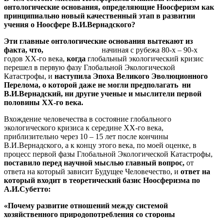
онтологические основания, определяющие Ноосферизм как
принципиально новый качественный этап в развитии
учения о Ноосфере В.И.Вернадского?
Эти главные онтологические основания вытекают из
факта, что,
начиная с рубежа 80-х – 90-х
годов ХХ-го века,
когда
глобальный экологический кризис
перешел в первую фазу Глобальной Экологической
Катастрофы, и
наступила Эпоха Великого Эволюционного
Перелома, о которой даже не могли предполагать ни
В.И.Вернадский, ни другие ученые и мыслители первой
половины ХХ-го века.
Вхождение человечества в состояние глобального
экологического кризиса к середине ХХ-го века,
приблизительно через 10 – 15 лет после кончины
В.И.Вернадского, а к концу этого века, по моей оценке, в
процесс первой фазы Глобальной Экологической Катастрофы,
поставило перед научной мыслью главный вопрос,
от
ответа на который зависит Будущее Человечество, и
ответ на
который входит в теоретический базис Ноосферизма по
А.И.Субетто:
«Почему развитие отношений между системой
хозяйственного природопотребления со стороны