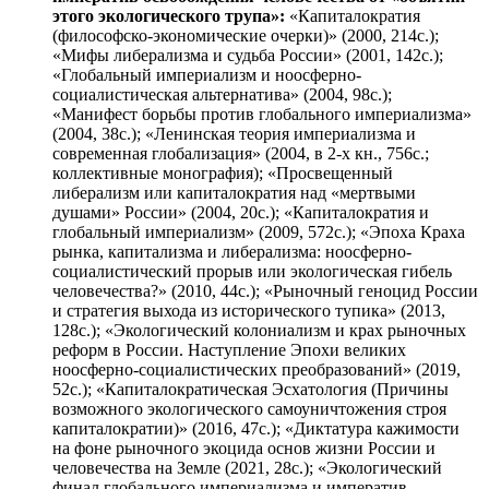
этого экологического трупа»:
«Капиталократия
(философско-экономические очерки)» (2000, 214с.);
«Мифы либерализма и судьба России» (2001, 142с.);
«Глобальный империализм и ноосферно-
социалистическая альтернатива» (2004, 98с.);
«Манифест борьбы против глобального империализма»
(2004, 38с.); «Ленинская теория империализма и
современная глобализация» (2004, в 2-х кн., 756с.;
коллективные монография); «Просвещенный
либерализм или капиталократия над «мертвыми
душами» России» (2004, 20с.); «Капиталократия и
глобальный империализм» (2009, 572с.); «Эпоха Краха
рынка, капитализма и либерализма: ноосферно-
социалистический прорыв или экологическая гибель
человечества?» (2010, 44с.); «Рыночный геноцид России
и стратегия выхода из исторического тупика» (2013,
128с.); «Экологический колониализм и крах рыночных
реформ в России. Наступление Эпохи великих
ноосферно-социалистических преобразований» (2019,
52с.); «Капиталократическая Эсхатология (Причины
возможного экологического самоуничтожения строя
капиталократии)» (2016, 47с.); «Диктатура кажимости
на фоне рыночного экоцида основ жизни России и
человечества на Земле (2021, 28с.); «Экологический
финал глобального империализма и императив