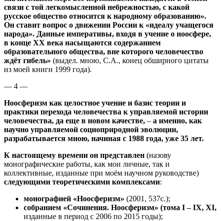
связи с той легкомысленной небрежностью, с какой
русское общество относится к народному образованию».
Он ставит вопрос о движении России к «идеалу учащегося
народа». Данные императивы, входя в учение о ноосфере,
в конце ХХ века насыщаются содержанием
образовательного общества, вне которого человечество
ждёт гибель»
(выдел. мною, С.А., конец обширного цитаты
из моей книги 1999 года).
— 4 —
Ноосферизм как целостное учение и базис теории и
практики перехода человечества к управляемой истории
человечества, да еще в новом качестве,
–
а именно, как
научно управляемой социоприродной эволюции,
разрабатывается мною, начиная с 1988 года, уже 35 лет.
К настоящему времени он представлен
(назову
монографические работы, как мои личные, так и
коллективные, изданные при моём научном руководстве)
следующими теоретическими комплексами
:
монографией «Ноосферизм»
(2001, 537с.);
собранием «Сочинения. Ноосферизм» (тома
I
–
IX
,
XI
,
изданные в период с 2006 по 2015 годы);