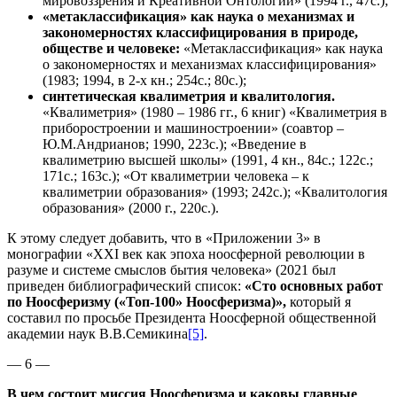
мировоззрения и Креативной Онтологии» (1994 г., 47с.);
«метаклассификация» как наука о механизмах и
закономерностях классифицирования в природе,
обществе и человеке:
«Метаклассификация» как наука
о закономерностях и механизмах классифицирования»
(1983; 1994, в 2-х кн.; 254с.; 80с.);
синтетическая квалиметрия и квалитология.
«Квалиметрия» (1980 – 1986 гг., 6 книг) «Квалиметрия в
приборостроении и машиностроении» (соавтор –
Ю.М.Андрианов; 1990, 223с.); «Введение в
квалиметрию высшей школы» (1991, 4 кн., 84с.; 122с.;
171с.; 163с.); «От квалиметрии человека – к
квалиметрии образования» (1993; 242с.); «Квалитология
образования» (2000 г., 220с.).
К этому следует добавить, что в «Приложении 3» в
монографии «XXI век как эпоха ноосферной революции в
разуме и системе смыслов бытия человека» (2021 был
приведен библиографический список:
«Сто основных работ
по Ноосферизму («Топ-100» Ноосферизма)»,
который я
составил по просьбе Президента Ноосферной общественной
академии наук В.В.Семикина
[5]
.
— 6 —
В чем состоит миссия Ноосферизма и каковы главные