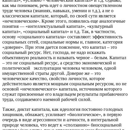
капитал», «условно – человеческий капитал» и т.д. Однако,
как мы понимаем, речь идет о личностном овеществленном
труде человека (знаниях, навыках, умении и т.д.), а не о
классическом капитале, который, по своей сути является
«нечеловеческим». Кроме этого, появились еще аналогичные
понятия — «интеллектуальный капитал», «культурный
капитал», «социальный капитал» и т.д. Так, в частности,
основу «социального капитала» составляют: эффективность
социальных сетей, социальные нормы и, главное, категория
«доверие». При этом дается пояснение, что капитал – это
социальный ресурс. Нет, господа, не надо искажать
объективную реальность и называть черное – белым. Капитал
– это не социальный ресурс, а средство экономической и
политической эксплуатации человека человеком, одной
имущественной страты другой. Доверие же – это
человеческое качество, свойство личности, которое
действительно является мощным социальным ресурсом, но не
основой «нечеловеческого» капитала, источником которого
служат присвоенные его владельцем результаты прибавочного
труда, создаваемого наемной рабочей силой.
Также, диктат капитала, как идеология постоянно голодных
хищников, обнажает, усиливает «биологическое», в первую
очередь в виде агрессивности и алчности, в интегральной
природе человека, что ведет к «сползанию» биосоциальной