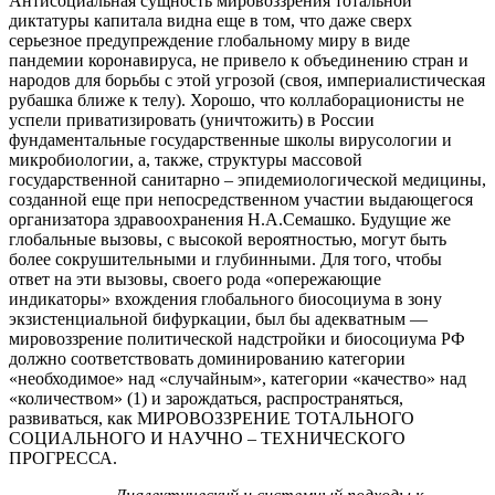
Антисоциальная сущность мировоззрения тотальной
диктатуры капитала видна еще в том, что даже сверх
серьезное предупреждение глобальному миру в виде
пандемии коронавируса, не привело к объединению стран и
народов для борьбы с этой угрозой (своя, империалистическая
рубашка ближе к телу). Хорошо, что коллаборационисты не
успели приватизировать (уничтожить) в России
фундаментальные государственные школы вирусологии и
микробиологии, а, также, структуры массовой
государственной санитарно – эпидемиологической медицины,
созданной еще при непосредственном участии выдающегося
организатора здравоохранения Н.А.Семашко. Будущие же
глобальные вызовы, с высокой вероятностью, могут быть
более сокрушительными и глубинными. Для того, чтобы
ответ на эти вызовы, своего рода «опережающие
индикаторы» вхождения глобального биосоциума в зону
экзистенциальной бифуркации, был бы адекватным —
мировоззрение политической надстройки и биосоциума РФ
должно соответствовать доминированию категории
«необходимое» над «случайным», категории «качество» над
«количеством» (1) и зарождаться, распространяться,
развиваться, как МИРОВОЗЗРЕНИЕ ТОТАЛЬНОГО
СОЦИАЛЬНОГО И НАУЧНО – ТЕХНИЧЕСКОГО
ПРОГРЕССА.