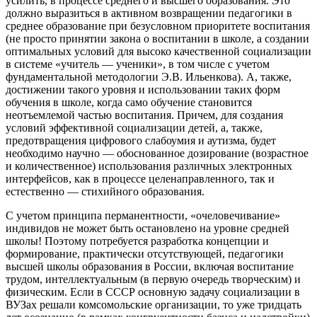
усилить, в процессе среднего и высшего образования. Это
должно выразиться в активном возвращении педагогики в
среднее образование при безусловном приоритете воспитания
(не просто принятии закона о воспитании в школе, а создании
оптимальных условий для высоко качественной социализации
в системе «учитель — ученики», в том числе с учетом
фундаментальной методологии Э.В. Ильенкова). А, также,
достижении такого уровня и использовании таких форм
обучения в школе, когда само обучение становится
неотъемлемой частью воспитания. Причем, для создания
условий эффективной социализации детей, а, также,
предотвращения цифрового слабоумия и аутизма, будет
необходимо научно — обоснованное дозирование (возрастное
и количественное) использования различных электронных
интерфейсов, как в процессе целенаправленного, так и
естественно — стихийного образования.
С учетом принципа перманентности, «очеловечивание»
индивидов не может быть остановлено на уровне средней
школы! Поэтому потребуется разработка концепции и
формирование, практически отсутствующей, педагогики
высшей школы образования в России, включая воспитание
трудом, интеллектуальным (в первую очередь творческим) и
физическим. Если в СССР основную задачу социализации в
ВУЗах решали комсомольские организации, то уже тридцать