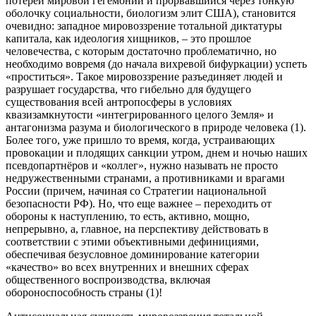
потерей мировой гегемонии и прорвавшийся через тонкую
оболочку социальности, биологизм элит США), становится
очевидно: западное мировоззрение тотальной диктатуры
капитала, как идеология хищников, – это прошлое
человечества, с которым достаточно проблематично, но
необходимо вовремя (до начала вихревой бифуркации) успеть
«проститься». Такое мировоззрение разъединяет людей и
разрушает государства, что гибельно для будущего
существования всей антропосферы в условиях
квазизамкнутости «интегрированного целого Земля» и
антагонизма разума и биологического в природе человека (1).
Более того, уже пришло то время, когда, устраивающих
провокации и плодящих санкции утром, днем и ночью наших
псевдопартнёров и «коллег», нужно называть не просто
недружественными странами, а противниками и врагами
России (причем, начиная со Стратегии национальной
безопасности РФ). Но, что еще важнее – переходить от
обороны к наступлению, то есть, активно, мощно,
непрерывно, а, главное, на перспективу действовать в
соответствии с этими объективными дефинициями,
обеспечивая безусловное доминирование категории
«качество» во всех внутренних и внешних сферах
общественного воспроизводства, включая
обороноспособность страны (1)!