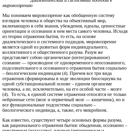
Диалектический и системный подходы к
мировоззрению
Мы понимаем мировоззрение как обобщенную систему
взглядов человека и общества на объективный мир,
включающую в себя знания, убеждения, идеалы, ценностные
ориентации и осознании в нем места самого человека. Исходя
из теории отражения бытия, то есть, на основе
диалектического и системного подходов, мировоззрение
является одной из развитых форм индивидуального,
коллективного и общественного разума. Разум же
представляет собою органическое (интегрированное)
сознание — производное от одновременного неосознанного,
подсознательного и осознанного отражения бытия социально
– биологическим индивидом (4). Причем все три вида
отражения сформированы в ходе эволюции биосоциума на
одной субстанциональной основе – едином организме
человека, а не, исключительно, на его особой части – мозге
(4). То есть, к единой системе отражения относятся не только
нейронные сети (мозг и первичный мозг — кишечник), но и
все функциональные подсистемы социально –
биологического индивида, а, также, его микробиом.
Как известно, существуют четыре основных формы разума,
как рационального отражения бытия: обыденная, осознанно –
чувственная (искусство), научная (эмпирическая и