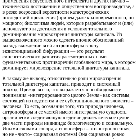
применения искусственного интеллекта и других научно –
технических достижений в общественном воспроизводстве, а
в резко возросшей вероятности катастрофических
последствий проявления (причем даже кратковременного, но
мощного) биологизма людей, которые разрабатывают и (или)
используют эти достижения в условиях тотального
доминирования мировоззрения диктатуры капитала. Из
вышеизложенного можно сделать вполне обоснованный
вывод: вхождение всей антропосферы в зону
экзистенциальной бифуркации — это результат
синергетического развития рассмотренных нами
фундаментальных противоречий глобального мира, в котором
доминирует мировоззрение тотальной диктатуры капитала.
К такому же выводу, относительно роли мировоззрения
тотальной диктатуры капитала, приводит и системный
подход. Прежде всего, это выражается в необходимости
понимания «интегрированного целого Земля» как системы,
состоящей из подсистем и ее субстанционального элемента –
человека. То есть, осознании того, что природа человека,
антропосферы и ее частей имеют интегральную сущность,
органически соединяющую в единое диалектическое целое
две части природы индивида: биологическую и социальную.
Иными словами говоря, антропосфера – это антропогенная,
но не «чисто» социальная система! Она социальна ровно