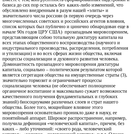
базиса до сих пор осталась без каких-либо изменений, что
обусловлено внедренным в разум нашей «элиты» и
значительного числа россиян (в первую очередь через
многочисленных советских и российских агентов влияния,
список которых был публично и цинично обнародован еще в
начале 90х годов ЦРУ США) прозападным мировоззрением,
представляющим собою тотальную диктатуру капитала на
всех этапах общественного воспроизводства (научного и
индустриального производства, распределения, потребления
и утилизации) и во всех сферах жизни общества, включая
процессы социализации и духовного развития человека.
Доминантность прозападного мировоззрения диктатуры
капитала, социально – политическим результатом которой
является сегрегация общества на имущественные страты (3),
значительно тормозит и ограничивает процессы
социализации человека (не обеспечивает полноценное
органичное воспитание и максимально сужает возможности
качественного получения фундаментальных и глубоких
знаний) биосоциумами различных слоев и страт нашего
общества. Более того, мощнейшее влияние этого
мировоззрения основательно проникло даже в науку, ее
понятийный аппарат. Широкое распространение, например,
получила дефиниция «человеческий капитал», причем, без
каких – либо уточнений: «своего рода, человеческий