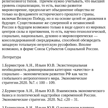
религиозного) типов. Причем нужно учитывать, что высший
уровень социализации, то есть, высоко развитое
мировоззрение, предполагает объединение общества не
только на фундаменте исторического прошлого страны,
включая Великую Победу, но и на основе целей ее движения в
будущее. Существование же суверенной и независимой
России в будущем возможно только в виде одного из мировых
центров силы и притяжения, то есть, научно-технологической,
социально, национально, духовно и мировоззренчески —
консолидированной сверхдержавы, способной обезвредить
западную тотальную иезуитскую русофобию. Вполне
возможно, в форме Союза Субъектов Социальной России.
Литература
1.Бурмистров А.Н., Ильин Ю.В. Экзистенциальная
необходимость доминирования категории «качество» в
социально – экономическом развитии РФ как части
глобального антропогенного мира. Экономические
стратегии.2020. №7. с 100 – 109.
2.Бурмистров А.Н., Ильин Ю.В. Взаимосвязь экономического
базиса и политической надстройки современной России.
Экономические стратегии. 2020. №2. с20 – 31.
3.Бурмистров А.Н., Ильин Ю.В. О возможном влиянии