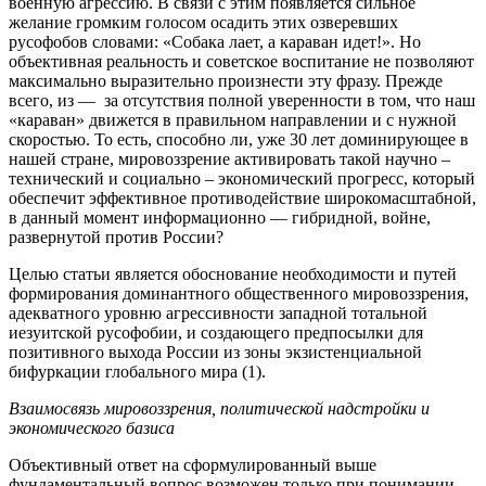
военную агрессию. В связи с этим появляется сильное
желание громким голосом осадить этих озверевших
русофобов словами: «Собака лает, а караван идет!». Но
объективная реальность и советское воспитание не позволяют
максимально выразительно произнести эту фразу. Прежде
всего, из — за отсутствия полной уверенности в том, что наш
«караван» движется в правильном направлении и с нужной
скоростью. То есть, способно ли, уже 30 лет доминирующее в
нашей стране, мировоззрение активировать такой научно –
технический и социально – экономический прогресс, который
обеспечит эффективное противодействие широкомасштабной,
в данный момент информационно — гибридной, войне,
развернутой против России?
Целью статьи является обоснование необходимости и путей
формирования доминантного общественного мировоззрения,
адекватного уровню агрессивности западной тотальной
иезуитской русофобии, и создающего предпосылки для
позитивного выхода России из зоны экзистенциальной
бифуркации глобального мира (1).
Взаимосвязь мировоззрения, политической надстройки и
экономического базиса
Объективный ответ на сформулированный выше
фундаментальный вопрос возможен только при понимании