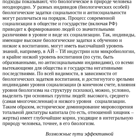
подходы показывают, что биологическое в природе человека
неоднородно. У разных индивидов (биологических особей)
биологические задатки социальности и антисоциальности
могут различаться на порядок. Процесс современной
социализации в обществе и государстве (включая РФ)
приводит к формированию людей со значительными
различиями в уровне и виде их социализации. Так, индивиды,
имеющие высокие биологические задатки к обучению и
низкие к воспитанию, могут иметь высочайший уровень
знаний, например, в АЙ – ТИ индустрии или микробиологии,
и крайне низкий уровень воспитания (по сути, быть
образованными, но антисоциальными индивидами), со всеми
вытекающими для общества и государства негативными
последствиями. По всей видимости, в зависимости от
биологических задатков воспитания, и достигнутого зрелыми
индивидами уровня социализации (в конечном счете, влияния
уровня биологизма на структуру психики), можно, условно,
выделить три основных группы людей: высокого, среднего
(самая многочисленная) и низкого уровня социализации.
Таким образом, историческое доминирование мировоззрения
тотальной диктатуры капитала (то есть, отношений хищник –
жертва) имеет глубочайшие корни, уходящие в интегральную
природу человека, точнее, в его биологизм.
Возможные пути эффективной