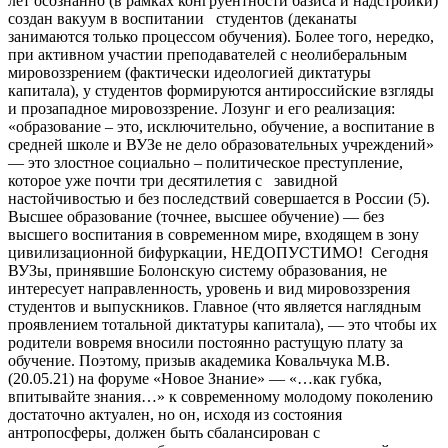
лет осознанно (в рамках конгруентности базиса и надстройки)
создан вакуум в воспитании студентов (деканаты
занимаются только процессом обучения). Более того, нередко,
при активном участии преподавателей с неолиберальным
мировоззрением (фактически идеологией диктатуры
капитала), у студентов формируются антироссийские взгляды
и прозападное мировоззрение. Лозунг и его реализация:
«образование – это, исключительно, обучение, а воспитание в
средней школе и ВУЗе не дело образовательных учреждений»
— это злостное социально – политическое преступление,
которое уже почти три десятилетия с завидной
настойчивостью и без последствий совершается в России (5).
Высшее образование (точнее, высшее обучение) — без
высшего воспитания в современном мире, входящем в зону
цивилизационной бифуркации, НЕДОПУСТИМО! Сегодня
ВУЗы, принявшие Болонскую систему образования, не
интересует направленность, уровень и вид мировоззрения
студентов и выпускников. Главное (что является наглядным
проявлением тотальной диктатуры капитала), — это чтобы их
родители вовремя вносили постоянно растущую плату за
обучение. Поэтому, призыв академика Ковальчука М.В.
(20.05.21) на форуме «Новое Знание» — «…как губка,
впитывайте знания…» к современному молодому поколению
достаточно актуален, но он, исходя из состояния
антропосферы, должен быть сбалансирован с