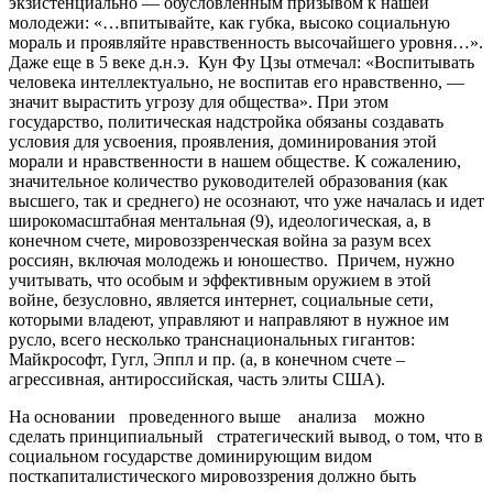
экзистенциально — обусловленным призывом к нашей
молодежи: «…впитывайте, как губка, высоко социальную
мораль и проявляйте нравственность высочайшего уровня…».
Даже еще в 5 веке д.н.э. Кун Фу Цзы отмечал: «Воспитывать
человека интеллектуально, не воспитав его нравственно, —
значит вырастить угрозу для общества». При этом
государство, политическая надстройка обязаны создавать
условия для усвоения, проявления, доминирования этой
морали и нравственности в нашем обществе. К сожалению,
значительное количество руководителей образования (как
высшего, так и среднего) не осознают, что уже началась и идет
широкомасштабная ментальная (9), идеологическая, а, в
конечном счете, мировоззренческая война за разум всех
россиян, включая молодежь и юношество. Причем, нужно
учитывать, что особым и эффективным оружием в этой
войне, безусловно, является интернет, социальные сети,
которыми владеют, управляют и направляют в нужное им
русло, всего несколько транснациональных гигантов:
Майкрософт, Гугл, Эппл и пр. (а, в конечном счете –
агрессивная, антироссийская, часть элиты США).
На основании проведенного выше анализа можно
сделать принципиальный стратегический вывод, о том, что в
социальном государстве доминирующим видом
посткапиталистического мировоззрения должно быть