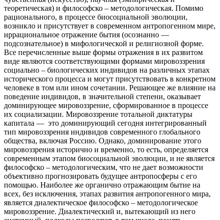
теоретическая) и философско – методологическая. Помимо
рационального, в процессе биосоциальной эволюции,
возникло и присутствует в современном антропогенном мире,
иррациональное отражение бытия (осознанно —
подсознательное) в мифологической и религиозной форме.
Все перечисленные выше формы отражения в их развитом
виде являются соответствующими формами мировоззрения
социально – биологических индивидов на различных этапах
исторического процесса и могут присутствовать в конкретном
человеке в том или ином сочетании. Решающее же влияние на
поведение индивидов, в значительной степени, оказывает
доминирующее мировоззрение, сформированное в процессе
их социализации. Мировоззрение тотальной диктатуры
капитала — это доминирующий сегодня интегрированный
тип мировоззрения индивидов современного глобального
общества, включая Россию. Однако, доминирование этого
мировоззрения исторично и временно, то есть, определяется
современным этапом биосоциальной эволюции, и не является
философско – методологическим, что не дает возможности
объективно прогнозировать будущее антропосферы с его
помощью. Наиболее же органично отражающим бытие на
всех, без исключения, этапах развития антропогенного мира,
является диалектическое философско – методологическое
мировоззрение. Диалектический и, вытекающий из него