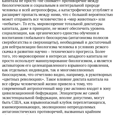
капитала не просто «не снимает» противоречие между
биологическим и социальным в интегральной природе
человека и всей антропосферы, а катастрофически углубляет и
расширяет пропасть между ними, что с большой вероятностью
может отправить все человечество в «мир животных» или
«небытье». То есть, мировоззрение тотальной диктатуры
капитала, даже в принципе, не может обеспечить уровень
социализации, как органического единства обучения и
воспитания глобального биосоциума (антагонизма полюсов
сверхбогатства и сверхнищеты), необходимый и достаточный
для нейтрализации биологизма человека в условиях резкого
скачка в развитии научно – технического прогресса. Более
того, это мировоззрение в интересах западного капитала не
просто использует манипулирование биологизмом, а является
активатором его целенаправленного взрывного проявления,
как отдельных индивидов, так и многомиллионных
биосоциумов, что отчетливо видно, например, в рукотворных
«цветных революциях». Такое влияние диктата капитала на
все сферы человеческой жизни привело к тому, что
современный антропогенный мир уже активно входит в зону
цивилизационной бифуркации. Эпицентром же самой
экзистенциальной бифуркации, вполне допустимо, могут
быть США, как взрывоопасный клубок переплетающихся,
взаимопроникающих, эволюционно непреодолимых
антагонистических противоречий, вызванных крайним