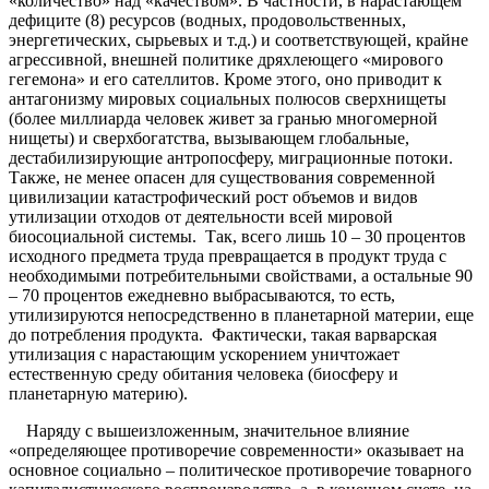
«количество» над «качеством». В частности, в нарастающем
дефиците (8) ресурсов (водных, продовольственных,
энергетических, сырьевых и т.д.) и соответствующей, крайне
агрессивной, внешней политике дряхлеющего «мирового
гегемона» и его сателлитов. Кроме этого, оно приводит к
антагонизму мировых социальных полюсов сверхнищеты
(более миллиарда человек живет за гранью многомерной
нищеты) и сверхбогатства, вызывающем глобальные,
дестабилизирующие антропосферу, миграционные потоки.
Также, не менее опасен для существования современной
цивилизации катастрофический рост объемов и видов
утилизации отходов от деятельности всей мировой
биосоциальной системы. Так, всего лишь 10 – 30 процентов
исходного предмета труда превращается в продукт труда с
необходимыми потребительными свойствами, а остальные 90
– 70 процентов ежедневно выбрасываются, то есть,
утилизируются непосредственно в планетарной материи, еще
до потребления продукта. Фактически, такая варварская
утилизация с нарастающим ускорением уничтожает
естественную среду обитания человека (биосферу и
планетарную материю).
Наряду с вышеизложенным, значительное влияние
«определяющее противоречие современности» оказывает на
основное социально – политическое противоречие товарного