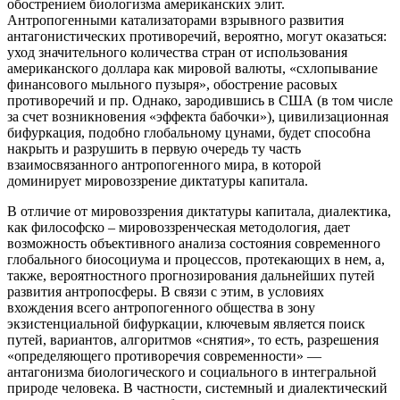
обострением биологизма американских элит.
Антропогенными катализаторами взрывного развития
антагонистических противоречий, вероятно, могут оказаться:
уход значительного количества стран от использования
американского доллара как мировой валюты, «схлопывание
финансового мыльного пузыря», обострение расовых
противоречий и пр. Однако, зародившись в США (в том числе
за счет возникновения «эффекта бабочки»), цивилизационная
бифуркация, подобно глобальному цунами, будет способна
накрыть и разрушить в первую очередь ту часть
взаимосвязанного антропогенного мира, в которой
доминирует мировоззрение диктатуры капитала.
В отличие от мировоззрения диктатуры капитала, диалектика,
как философско – мировоззренческая методология, дает
возможность объективного анализа состояния современного
глобального биосоциума и процессов, протекающих в нем, а,
также, вероятностного прогнозирования дальнейших путей
развития антропосферы. В связи с этим, в условиях
вхождения всего антропогенного общества в зону
экзистенциальной бифуркации, ключевым является поиск
путей, вариантов, алгоритмов «снятия», то есть, разрешения
«определяющего противоречия современности» —
антагонизма биологического и социального в интегральной
природе человека. В частности, системный и диалектический