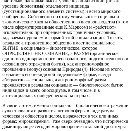
настолько, насколько высок уровень социализации (низок
уровень биологизма) отдельного индивида
(субстанционального элемента системы) и всего мирового
сообщества. Собственно поэтому «идеальные» социально –
экономические законы общественного воспроизводства (в том
числе сформулированные еще К.Марксом) и «работают»
исключительно при определенных граничных условиях,
задаваемых уровнем и формой этой социализации. То есть,
реальное антропогенное общество имеет не социальное
БЫТИЕ, а социально – биологическое, которое
ОПРЕДЕЛЯЕТ НЕ СОЗНАНИЕ, а РАЗУМ (органическое
единство одновременного неосознанного, подсознательного и
осознанного отражения бытия), как антропоморфное
проявление (модус) сознания Природы (4). Исходя из этого,
сознание в его невидимой «идеальной» форме, всегда
абстрактно — социально, а антропоморфный разум
проявляется в реальном социально — биологическом бытие
индивидов и всего биосоциума, в том числе, и в
антисоциальных поведенческих паттернах.
В связи с этим, именно социально – биологическое отражение
существования и развития антропосферы в виде разума
человека и общества в целом, выражается в тех или иных
формах мировоззрения. Уже сверх очевидно, что исторически
доминирующее сегодня мировоззрение тотальной диктатуры