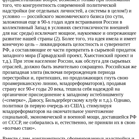
того, что конгруентность современной политической
надстройки (не отдельных личностей, а системы в целом!) и
условно — российского экономического базиса (по сути,
заложенная еще в 90-х годах идея встраивания России в
коллективный Запад в условиях свехтоксичности внешней
для нас среды) исключает мощное, наукоемкое и опережающее
развитие нашей страны (2). Более того, эта идея имела и имеет
конечную цель – ликвидировать целостность и суверенитет
РФ, а составляющие ее части превратить в сырьевой придаток
западного мира (Гарвардский проект, Хьюстонский проект и
т.д.). При этом население России, как обслуга для сырьевых
отраслей, должно быть значительно сокращено. Российская же
прозападная элита (включая перерожденцев периода
перестройки и, притихших, но продолжающих гнуть свою
проамериканскую линию, младореформаторов), продавая
страну все 90-е годы 20 века, тешила себя надеждой на
органичное присоединение к западному истеблишменту
(«семерке», Давосу, Бильдербергскому клубу и т.д.). Однако,
политики (в первую очередь из США), стимулируя
младореформаторов на окончательное уничтожение
социальной, экономической и военной мощи, доставшейся РФ
от СССР, не собирались и, естественно, не приняли их в свою
«волчью стаю».
Вместе с тем, конгруентность сформированных надстройки и