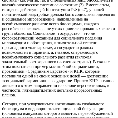
системы (как элиты, так и определенных масс биосоциума) в
квазибиологическое системное состояние (2). Вместе с тем,
исходя из действующей Конституции РФ (ст.7), у нашей
политической надстройки должна быть социальная идеология
и социальное мировоззрение, направленные на
всеобъемлющее развитие всего биосоциума, каждого
российского человека, а не узких привилегированных слоев и
групп общества. Социальное государство – это не
бюрократический механизм для социального подаяния
малоимущим и обогащения, в значительной степени
прозападного «олигархата», а государство равных
возможностей и гарантий, а, главное, опережающего
всеобъемлющего социального развития (включая
значительный рост коренного населения страны). В связи с
этим показателен пример масштабной социализации,
проводимой «Срединным царством» и КПК, которые
поставили одной из своих основных целей — достижение
«социальной гармонии» в государстве. Причем КНР активно
двигается в этом направлении на основе перспективных, в
частности, пятнадцатилетних детально проработанных
планов.
Сегодня, при ускоряющемся «затягивании» глобального
биосоциума в водоворот экзистенциальной бифуркации
(основным импульсом которого является, перевозбужденный