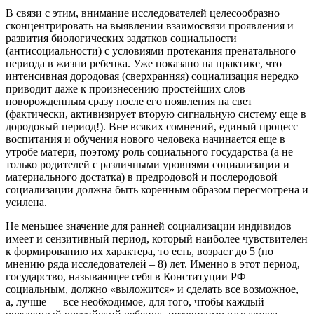
В связи с этим, внимание исследователей целесообразно
сконцентрировать на выявлении взаимосвязи проявления и
развития биологических задатков социальности
(антисоциальности) с условиями протекания пренатального
периода в жизни ребенка. Уже показано на практике, что
интенсивная дородовая (сверхранняя) социализация нередко
приводит даже к произнесению простейших слов
новорожденным сразу после его появления на свет
(фактически, активизирует вторую сигнальную систему еще в
дородовый период!). Вне всяких сомнений, единый процесс
воспитания и обучения нового человека начинается еще в
утробе матери, поэтому роль социального государства (а не
только родителей с различными уровнями социализации и
материального достатка) в предродовой и послеродовой
социализации должна быть коренным образом пересмотрена и
усилена.
Не меньшее значение для ранней социализации индивидов
имеет и сензитивный период, который наиболее чувствителен
к формированию их характера, то есть, возраст до 5 (по
мнению ряда исследователей – 8) лет. Именно в этот период,
государство, называющее себя в Конституции РФ
социальным, должно «выложится» и сделать все возможное,
а, лучше — все необходимое, для того, чтобы каждый