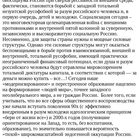
биосоциума России при сверхагрессивности внешней среды,
фактически, становится борьбой с западной тотальной
иезуитской русофобией за разум российского человека и, в
первую очередь, детей и молодежи. Социализация сегодня –
это многовекторная целенаправленная война с внешними
противниками и внутренней пятой колонной за суверенную,
независимую и высокоразвитую социальную Россию.
Несомненно, для защиты страны нужны и мощные силовые
структуры. Однако эти силовые структуры могут оказаться
беспомощными в борьбе против взаимосвязанной, внешней и
внутренней, тотальной русофобии, имеющей практически
неограниченный финансовый потенциал, если душа и разум
российского человека будут отравлены мировоззрением
тотальной диктатуры капитала, в соответствии с которой — за
деньги можно купить – все…! Сегодня наше
«модернизированное» и перестроенное образование нацелено
на формирование «людей мира», точнее западного
неолиберального мира, а не граждан России. Более того, если
учитывать, что во все сферы общественного воспроизводства
уже начали вступать поколения 90х (с эффективно
внедренным в разум молодежи идеологическим принципом
«бери от жизни все») и 2000-х годов (получившие
ориентированное на Запад, то есть, без воспитания,
образование), то значительно повышается вероятность
«тихой» широкомасштабной эндогенной оккупации России.