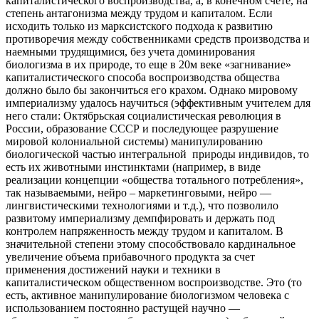
капиталистического воспроизводства, а, в конечном счете, на
степень антагонизма между трудом и капиталом. Если
исходить только из марксистского подхода к развитию
противоречия между собственниками средств производства и
наемными трудящимися, без учета доминирования
биологизма в их природе, то еще в 20м веке «загнивание»
капиталистического способа воспроизводства общества
должно было бы закончиться его крахом. Однако мировому
империализму удалось научиться (эффективным учителем для
него стали: Октябрьская социалистическая революция в
России, образование СССР и последующее разрушение
мировой колониальной системы) манипулированию
биологической частью интегральной природы индивидов, то
есть их животными инстинктами (например, в виде
реализации концепции «общества тотального потребления»,
так называемыми, нейро – маркетинговыми, нейро —
лингвистическими технологиями и т.д.), что позволило
развитому империализму демпфировать и держать под
контролем напряженность между трудом и капиталом. В
значительной степени этому способствовало кардинальное
увеличение объема прибавочного продукта за счет
применения достижений науки и техники в
капиталистическом общественном воспроизводстве. Это (то
есть, активное манипулирование биологизмом человека с
использованием постоянно растущей научно —