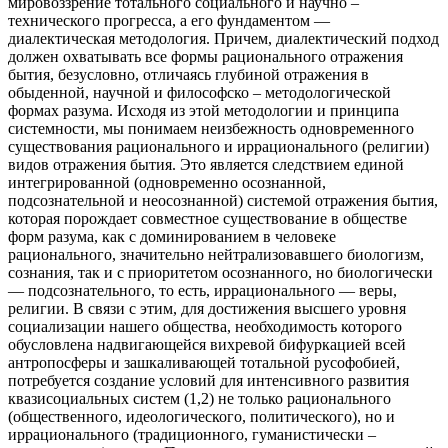
мировоззрение тотального социального и научно –
технического прогресса, а его фундаментом —
диалектическая методология. Причем, диалектический подход
должен охватывать все формы рационального отражения
бытия, безусловно, отличаясь глубиной отражения в
обыденной, научной и философско – методологической
формах разума. Исходя из этой методологии и принципа
системности, мы понимаем неизбежность одновременного
существования рационального и иррационального (религии)
видов отражения бытия. Это является следствием единой
интегрированной (одновременно осознанной,
подсознательной и неосознанной) системой отражения бытия,
которая порождает совместное существование в обществе
форм разума, как с доминированием в человеке
рационального, значительно нейтрализовавшего биологизм,
сознания, так и с приоритетом осознанного, но биологически
— подсознательного, то есть, иррационального — веры,
религии. В связи с этим, для достижения высшего уровня
социализации нашего общества, необходимость которого
обусловлена надвигающейся вихревой бифуркацией всей
антропосферы и зашкаливающей тотальной русофобией,
потребуется создание условий для интенсивного развития
квазисоциальных систем (1,2) не только рационального
(общественного, идеологического, политического), но и
иррационального (традиционного, гуманистически –