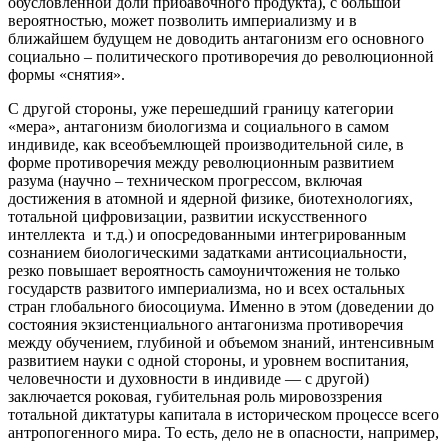
обусловленной доли прибавочного продукта), с большой
вероятностью, может позволить империализму и в
ближайшем будущем не доводить антагонизм его основного
социально – политического противоречия до революционной
формы «снятия».
С другой стороны, уже перешедший границу категории
«мера», антагонизм биологизма и социального в самом
индивиде, как всеобъемлющей производительной силе, в
форме противоречия между революционным развитием
разума (научно – техническом прогрессом, включая
достижения в атомной и ядерной физике, биотехнологиях,
тотальной цифровизации, развитии искусственного
интеллекта и т.д.) и опосредованными интегрированным
сознанием биологическими задатками антисоциальности,
резко повышает вероятность самоуничтожения не только
государств развитого империализма, но и всех остальных
стран глобального биосоциума. Именно в этом (доведении до
состояния экзистенциального антагонизма противоречия
между обучением, глубиной и объемом знаний, интенсивным
развитием науки с одной стороны, и уровнем воспитания,
человечности и духовности в индивиде — с другой)
заключается роковая, губительная роль мировоззрения
тотальной диктатуры капитала в историческом процессе всего
антропогенного мира. То есть, дело не в опасности, например,