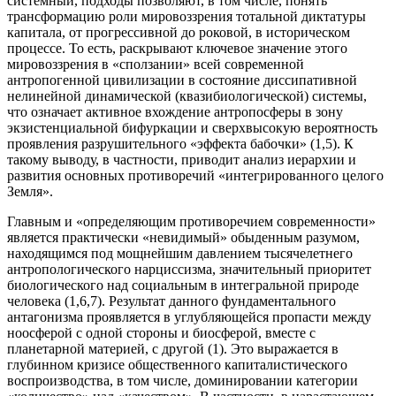
системный, подходы позволяют, в том числе, понять
трансформацию роли мировоззрения тотальной диктатуры
капитала, от прогрессивной до роковой, в историческом
процессе. То есть, раскрывают ключевое значение этого
мировоззрения в «сползании» всей современной
антропогенной цивилизации в состояние диссипативной
нелинейной динамической (квазибиологической) системы,
что означает активное вхождение антропосферы в зону
экзистенциальной бифуркации и сверхвысокую вероятность
проявления разрушительного «эффекта бабочки» (1,5). К
такому выводу, в частности, приводит анализ иерархии и
развития основных противоречий «интегрированного целого
Земля».
Главным и «определяющим противоречием современности»
является практически «невидимый» обыденным разумом,
находящимся под мощнейшим давлением тысячелетнего
антропологического нарциссизма, значительный приоритет
биологического над социальным в интегральной природе
человека (1,6,7). Результат данного фундаментального
антагонизма проявляется в углубляющейся пропасти между
ноосферой с одной стороны и биосферой, вместе с
планетарной материей, с другой (1). Это выражается в
глубинном кризисе общественного капиталистического
воспроизводства, в том числе, доминировании категории