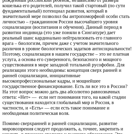
рожденный российский ребенок, независимо от размера
кошелька его родителей, получил такой стартовый (по сути
фундаментальный) потенциал развития, который в
значительной мере позволил бы антропоморфной особи стать
личностью – гражданином России высочайшего уровня
социализации (воспитания и обучения). Данный период в
развитии индивида (это уже поняли в Сингапуре) дает
реальный шанс кардинально нейтрализовать его главного
врага – биологизм, причем даже с учетом значительного
различия в уровне биологических задатков антисоциальности!
Поэтому, социализация в нашем государстве – это не платная
услуга, а основа его суверенного, безопасного и мощного
существования в мире западной тотальной русофобии. Для
реализации этого необходимы: концепция сверх ранней и
ранней социализации, инициативные
высокопрофессиональные кадры, и мощнейшее
государственное финансирование. Есть ли все это в России?
На этот вопрос можно дать два абсолютно равнозначных
ответа: «Нет» — если нет понимания того, на какой стадии
существования находится глобальный мир и Россия, в
частности, и «Есть» — если есть такое понимание и
необходимая политическая воля.
Помимо сверхранней и ранней социализации, развитие
мировоззрения следует продолжить, а, точнее, закрепить и