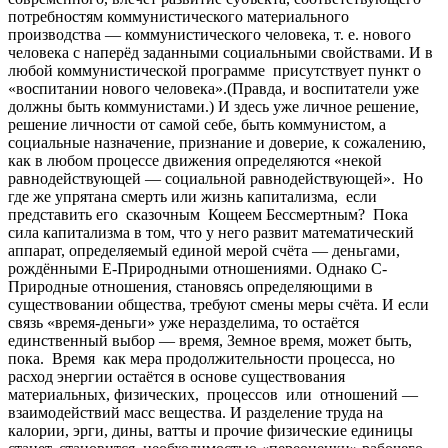
потребностям коммунистического материального
производства — коммунистического человека, т. е. нового
человека с наперёд заданными социальными свойствами. И в
любой коммунистической программе присутствует пункт о
«воспитании нового человека».(Правда, и воспитатели уже
должны быть коммунистами.) И здесь уже личное решение,
решение личности от самой себе, быть коммунистом, а
социальные назначение, признание и доверие, к сожалению,
как в любом процессе движения определяются «некой
равнодействующей — социальной равнодействующей». Но
где же упрятана смерть или жизнь капитализма, если
представить его сказочным Кощеем Бессмертным? Пока
сила капитализма в том, что у него развит математический
аппарат, определяемый единой мерой счёта — деньгами,
рождёнными Е-Природными отношениями. Однако С-
Природные отношения, становясь определяющими в
существовании общества, требуют смены меры счёта. И если
связь «время-деньги» уже неразделима, то остаётся
единственный выбор — время, Земное время, может быть,
пока. Время как мера продолжительности процесса, но
расход энергии остаётся в основе существования
материальных, физических, процессов или отношений —
взаимодействий масс вещества. И разделение труда на
калории, эрги, дины, ватты и прочие физические единицы