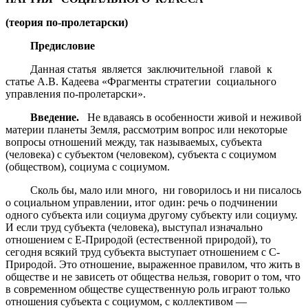
(теория по-пролетарски)
Предисловие
Данная статья является заключительной главой к
статье А.В. Кадеева «Фрагменты стратегии социального
управления по-пролетарски».
Введение.
Не вдаваясь в особенности живой и неживой
материи планеты Земля, рассмотрим вопрос или некоторые
вопросы отношений между, так называемых, субъекта
(человека) с субъектом (человеком), субъекта с социумом
(обществом), социума с социумом.
Сколь бы, мало или много, ни говорилось и ни писалось
о социальном управлении, итог один: речь о подчинении
одного субъекта или социума другому субъекту или социуму.
И если труд субъекта (человека), выступал изначально
отношением с Е-Природой (естественной природой), то
сегодня всякий труд субъекта выступает отношением с С-
Природой. Это отношение, выраженное правилом, что жить в
обществе и не зависеть от общества нельзя, говорит о том, что
в современном обществе существенную роль играют только
отношения субъекта с социумом, с коллективом —