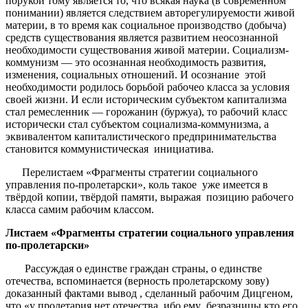
порукой тому является то, что всякая наука (в современном
понимании) является следствием авторегулируемости живой
материи, в то время как социальное производство (добыча)
средств существования является развитием неосознанной
необходимости существования живой материи. Социализм-
коммунизм — это осознанная необходимость развития,
изменения, социальных отношений. И осознание этой
необходимости родилось борьбой рабочео класса за условия
своей жизни. И если историческим субъектом капитализма
стал ремесленник — горожанин (буржуа), то рабочий класс
исторически стал субъектом социализма-коммунизма, а
эквивалентом капиталистического предпринимательства
становится коммунистическая инициатива.
Перелистаем «Фрагменты стратегии социального
управления по-пролетарски», коль такое уже имеется в
твёрдой копии, твёрдой памяти, выражая позицию рабочего
класса самим рабочим классом.
Листаем «Фрагменты стратегии социального управления
по-пролетарски»
Рассуждая о единстве граждан страны, о единстве
отечества, вспоминается (верность пролетарскому зову)
доказанный фактами вывод , сделанный рабочим Дицгеном,
что «у пролетария нет отечества, ибо ему безразницы кто его