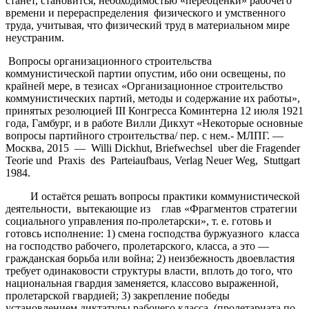
станет, становится, необходимостью «переоценки» рабочего
времени и перераспределения физического и умственного
труда, учитывая, что физический труд в материальном мире
неустраним.
Вопросы организационного строительства
коммунистической партии опустим, ибо они освещены, по
крайней мере, в тезисах «Организационное строительство
коммунистических партий, методы и содержание их работы»,
принятых резолюцией III Конгресса Коминтерна 12 июля 1921
года, Гамбург, и в работе Вилли Дикхут «Некоторые основные
вопросы партийного строительства/ пер. с нем.- МЛПГ. —
Москва, 2015 — Willi Dickhut, Briefwechsel
uber die Fragender
Teorie und Praxis des Parteiaufbaus, Verlag Neuer Weg, Stuttgart
1984.
И остаётся решать вопросы практики коммунистической
деятельности, вытекающие из глав «Фрагментов стратегии
социального управления по-пролетарски», т. е. готовь и
готовсь исполнение: 1) смена господства буржуазного класса
на господство рабочего, пролетарского, класса, а это —
гражданская борьба или война; 2) неизбежность двоевластия
требует одинаковости структуры власти, вплоть до того, что
национальная гвардия заменяется, классово выраженной,
пролетарской гвардией; 3) закрепление победы
установлением диктатуры рабочего класса (пролетариата по