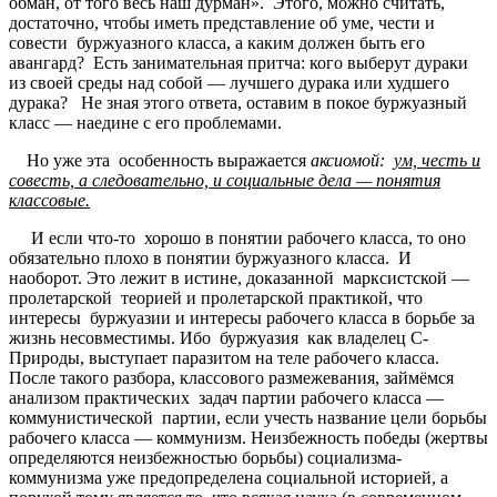
обман, от того весь наш дурман». Этого, можно считать,
достаточно, чтобы иметь представление об уме, чести и
совести буржуазного класса, а каким должен быть его
авангард? Есть занимательная притча: кого выберут дураки
из своей среды над собой — лучшего дурака или худшего
дурака? Не зная этого ответа, оставим в покое буржуазный
класс — наедине с его проблемами.
Но уже эта особенность выражается
аксиомой:
ум, честь и
совесть, а следовательно, и социальные дела — понятия
классовые.
И если что-то хорошо в понятии рабочего класса, то оно
обязательно плохо в понятии буржуазного класса. И
наоборот. Это лежит в истине, доказанной марксистской —
пролетарской теорией и пролетарской практикой, что
интересы буржуазии и интересы рабочего класса в борьбе за
жизнь несовместимы. Ибо буржуазия как владелец С-
Природы, выступает паразитом на теле рабочего класса.
После такого разбора, классового размежевания, займёмся
анализом практических задач партии рабочего класса —
коммунистической партии, если учесть название цели борьбы
рабочего класса — коммунизм. Неизбежность победы (жертвы
определяются неизбежностью борьбы) социализма-
коммунизма уже предопределена социальной историей, а