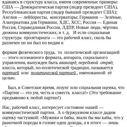
вдаваясь в структуру класса, имеем современные примеры:
США — Демократическая партия (лидер президент США),
Республиканская партия (лидер бывший президент США);
Англия — лейбористы, консерваторы; Германия — Зелёные,
Альтернатива для Германии, ХДС, ХСС; Россия — Единая
Россия, Справедливая Россия, ЛДПР, Новые люди, чёртова
дюжина коммунистических; и т. д. И если социальная
структура пролетариата — это рабочий класс, сколь бы
различен он ни был по видам и
формам физического труда, то политической организацией
— этого осознанного формата, аппарата, социального
управления, вынужден быть
авангард, передовой отряд,
класса
, который, по-политической традиции, называется
партией
или
политической партией
, именованной её
целью.
Был, в Советское время, лозунг или социальная оценка, что
«Партия — это ум, честь и совесть класса!» (Это требование
предъявимо к любой партии!)
Нас, рабочий класс, интересует состояние нашей —
коммунистической партии. А о буржуазном классе дадим
оценку частушкой: «Мужики и бабы, знали бы мы кабы, что у
рыночной породы в голове одни доходы, а в итоге — лишь