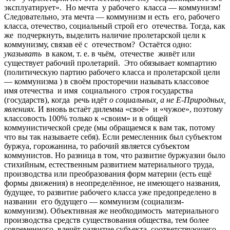
эксплуатирует». Но мечта у рабочего класса — коммунизм!
Следовательно, эта мечта — коммунизм и есть его, рабочего
класса, отечество, социальный строй его отечества. Тогда, как
же подчеркнуть, выделить наличие пролетарской цели к
коммунизму, связав её с отечеством? Остаётся одно:
указывать
в каком, т. е. в чьём, отечестве живёт или
существует рабочий пролетарий. Это обязывает компартию
(политическую партию рабочего класса и пролетарской цели
— коммунизма ) в своём просторечии называть классовое
имя отечества и имя социального строя государства
(государств), когда речь идёт
о социальных, а не Е-Природных,
явлениях.
И вновь встаёт дилемма «своё» и «чужое», поэтому
классовость 100% только к «своим» и в общей
коммунистической среде (мы обращаемся к вам так, потому
что вы так называете себя). Если ремесленник был субъектом
буржуа, горожанина, то рабочий является субъектом
коммунистов. Но разница в том, что развитие буржуазии было
стихийным, естественным развитием материального труда,
производства или преобразования форм материи (есть ещё
формы движения) в неопределённое, не имеющего названия,
будущее, то развитие рабочего класса уже предопределено в
названии его будущего — коммунизм (социализм-
коммунизм). Объективная же необходимость материального
производства средств существования общества, тем более
современного, влечёт развитие субъекта, соответствующего