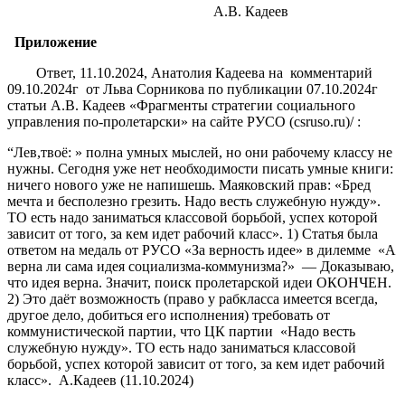
А.В. Кадеев
Приложение
Ответ, 11.10.2024, Анатолия Кадеева на комментарий
09.10.2024г от Льва Сорникова по публикации 07.10.2024г
статьи А.В. Кадеев «Фрагменты стратегии социального
управления по-пролетарски» на сайте РУСО (csruso.ru)/ :
“Лев,твоё: » полна умных мыслей, но они рабочему классу не
нужны. Сегодня уже нет необходимости писать умные книги:
ничего нового уже не напишешь. Маяковский прав: «Бред
мечта и бесполезно грезить. Надо весть служебную нужду».
ТО есть надо заниматься классовой борьбой, успех которой
зависит от того, за кем идет рабочий класс». 1) Статья была
ответом на медаль от РУСО «За верность идее» в дилемме «А
верна ли сама идея социализма-коммунизма?» — Доказываю,
что идея верна. Значит, поиск пролетарской идеи ОКОНЧЕН.
2) Это даёт возможность (право у рабкласса имеется всегда,
другое дело, добиться его исполнения) требовать от
коммунистической партии, что ЦК партии «Надо весть
служебную нужду». ТО есть надо заниматься классовой
борьбой, успех которой зависит от того, за кем идет рабочий
класс». А.Кадеев (11.10.2024)