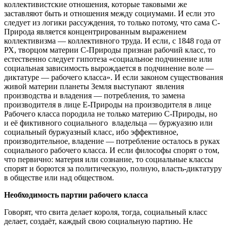
коллективистские отношения, которые таковыми же
заставляют быть и отношения между социумами. И если это
следует из логики рассуждения, то только потому, что сама С-
Природа является концентрированным выражением
коллективизма — коллективного труда. И если, с 1848 года от
РХ, творцом материи С-Природы признан рабочий класс, то
естественно следует гипотеза «социальное подчинение или
социальная зависимость вырождается в подчинение воле —
диктатуре — рабочего класса». И если законом существования
живой материи планеты Земля выступают явления
производства и владения — потребления, то замена
производителя в лице Е-Природы на производителя в лице
Рабочего класса породила не только материю С-Природы, но
и её фиктивного социального владельца — буржуазию или
социальный буржуазный класс, ибо эффективное,
производительное, владение — потребление осталось в руках
социального рабочего класса. И если философы спорят о том,
что первично: материя или сознание, то социальные классы
спорят и борются за политическую, полную, власть-диктатуру
в обществе или над обществом.
Необходимость партии рабочего класса
Говорят, что свита делает короля, тогда, социальный класс
делает, создаёт, каждый свою социальную партию. Не