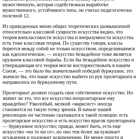
мужественную, которая содействовала выработке
мужественного, устойчивого типа, он считал педагогически
полезной 12.
Из приведенных мною общих теоретических размышлений
относительно классовой сущности искусства видно, что
теория внеклассовости искусства и внеразумности искусства
есть тоже классовая теория. По существу говоря, классы
борются между собой не только искусством, определившимся
как идеологическое, — искусство безыдейное тоже является
оружием классовой борьбы. Если бы безыдейное искусство и
утверждающая его теория могли восторжествовать в нашем
Союзе, — это было бы значительной победой буржуазии, это
значило бы, что наше искусство выбито из рук пролетариата и
направилось по буржуазному пути.
Пролетариат должен создать свое собственное искусство. Но
значит ли это, что все искусство непролетарское ему
враждебно? Узколобый, мелкий «марксист» иногда
становится на такую точку зрения. В начале нашей
революции он частенько скатывался к такой позиции: есть
пролетарское искусство и есть искусство врагов пролетариата
— буржуазное искусство; правда, может быть, есть еще
искусство «ни то ни се», но оно тем более заслуживает
осуждения и подлежит искоренению. Не менее просто и