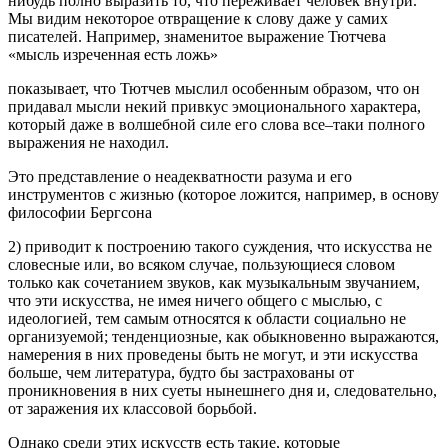
нибудь полно выразить то, что переживает человек внутри.
Мы видим некоторое отвращение к слову даже у самих
писателей. Например, знаменитое выражение Тютчева
«мысль изреченная есть ложь»
показывает, что Тютчев мыслил особенным образом, что он
придавал мысли некий привкус эмоционального характера,
который даже в волшебной силе его слова все–таки полного
выражения не находил.
Это представление о неадекватности разума и его
инструментов с жизнью (которое ложится, например, в основу
философии Бергсона
2) приводит к построению такого суждения, что искусства не
словесные или, во всяком случае, пользующиеся словом
только как сочетанием звуков, как музыкальным звучанием,
что эти искусства, не имея ничего общего с мыслью, с
идеологией, тем самым относятся к области социально не
организуемой; тенденциозные, как обыкновенно выражаются,
намерения в них проведены быть не могут, и эти искусства
больше, чем литература, будто бы застрахованы от
проникновения в них суеты нынешнего дня и, следовательно,
от заражения их классовой борьбой.
Однако среди этих искусств есть такие, которые