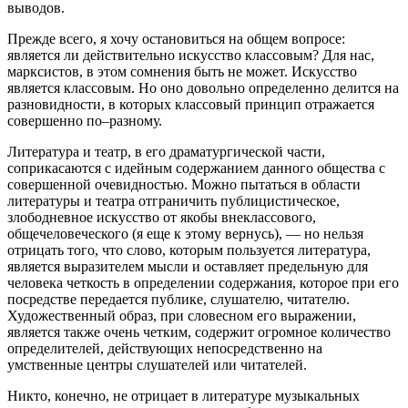
выводов.
Прежде всего, я хочу остановиться на общем вопросе:
является ли действительно искусство классовым? Для нас,
марксистов, в этом сомнения быть не может. Искусство
является классовым. Но оно довольно определенно делится на
разновидности, в которых классовый принцип отражается
совершенно по–разному.
Литература и театр, в его драматургической части,
соприкасаются с идейным содержанием данного общества с
совершенной очевидностью. Можно пытаться в области
литературы и театра отграничить публицистическое,
злободневное искусство от якобы внеклассового,
общечеловеческого (я еще к этому вернусь), — но нельзя
отрицать того, что слово, которым пользуется литература,
является выразителем мысли и оставляет предельную для
человека четкость в определении содержания, которое при его
посредстве передается публике, слушателю, читателю.
Художественный образ, при словесном его выражении,
является также очень четким, содержит огромное количество
определителей, действующих непосредственно на
умственные центры слушателей или читателей.
Никто, конечно, не отрицает в литературе музыкальных