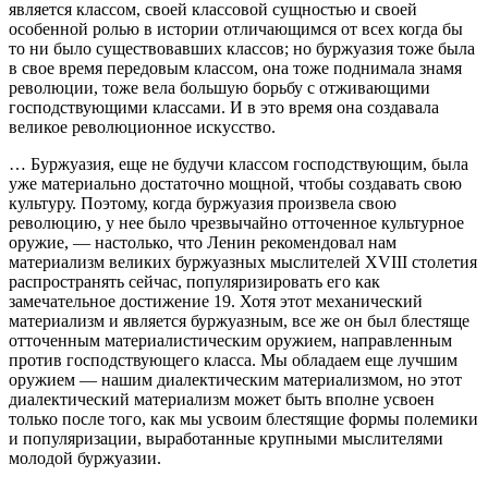
является классом, своей классовой сущностью и своей
особенной ролью в истории отличающимся от всех когда бы
то ни было существовавших классов; но буржуазия тоже была
в свое время передовым классом, она тоже поднимала знамя
революции, тоже вела большую борьбу с отживающими
господствующими классами. И в это время она создавала
великое революционное искусство.
… Буржуазия, еще не будучи классом господствующим, была
уже материально достаточно мощной, чтобы создавать свою
культуру. Поэтому, когда буржуазия произвела свою
революцию, у нее было чрезвычайно отточенное культурное
оружие, — настолько, что Ленин рекомендовал нам
материализм великих буржуазных мыслителей XVIII столетия
распространять сейчас, популяризировать его как
замечательное достижение 19. Хотя этот механический
материализм и является буржуазным, все же он был блестяще
отточенным материалистическим оружием, направленным
против господствующего класса. Мы обладаем еще лучшим
оружием — нашим диалектическим материализмом, но этот
диалектический материализм может быть вполне усвоен
только после того, как мы усвоим блестящие формы полемики
и популяризации, выработанные крупными мыслителями
молодой буржуазии.