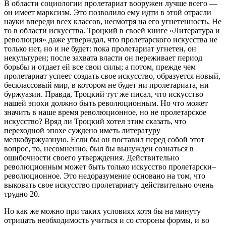
В области социологии пролетариат вооружен лучше всего —
он имеет марксизм. Это позволило ему идти в этой отрасли
науки впереди всех классов, несмотря на его угнетенность. Не
то в области искусства. Троцкий в своей книге «Литература и
революция» даже утверждал, что пролетарского искусства не
только нет, но и не будет: пока пролетариат угнетен, он
некультурен; после захвата власти он переживает период
борьбы и отдает ей все свои силы; а потом, прежде чем
пролетариат успеет создать свое искусство, образуется новый,
бесклассовый мир, в котором не будет ни пролетариата, ни
буржуазии. Правда, Троцкий тут же писал, что искусство
нашей эпохи должно быть революционным. Но что может
значить в наше время революционное, но не пролетарское
искусство? Вряд ли Троцкий хотел этим сказать, что
переходной эпохе суждено иметь литературу
мелкобуржуазную. Если бы он поставил перед собой этот
вопрос, то, несомненно, был бы вынужден сознаться в
ошибочности своего утверждения. Действительно
революционным может быть только искусство пролетарски–
революционное. Это недоразумение основано на том, что
выковать свое искусство пролетариату действительно очень
трудно 20.
Но как же можно при таких условиях хотя бы на минуту
отрицать необходимость учиться и со стороны формы, и во