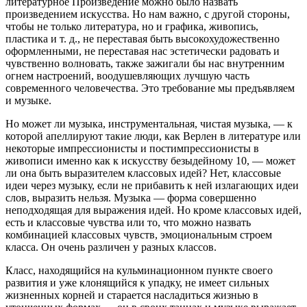
литературное Произведение можно было назвать
произведением искусства. Но нам важно, с другой стороны,
чтобы не только литература, но и графика, живопись,
пластика и т. д., не переставая быть высокохудожественно
оформленными, не переставая нас эстетически радовать и
чувственно волновать, также зажигали бы нас внутренним
огнем настроений, воодушевляющих лучшую часть
современного человечества. Это требование мы предъявляем
и музыке.
Но может ли музыка, инструментальная, чистая музыка, — к
которой апеллируют такие люди, как Верлен в литературе или
некоторые импрессионисты и постимпрессионисты в
живописи именно как к искусству безыдейному 10, — может
ли она быть выразителем классовых идей? Нет, классовые
идеи через музыку, если не прибавить к ней излагающих идеи
слов, выразить нельзя. Музыка — форма совершенно
неподходящая для выражения идей. Но кроме классовых идей,
есть и классовые чувства или то, что можно назвать
комбинацией классовых чувств, эмоциональным строем
класса. Он очень различен у разных классов.
Класс, находящийся на кульминационном пункте своего
развития и уже клонящийся к упадку, не имеет сильных
жизненных корней и старается насладиться жизнью в