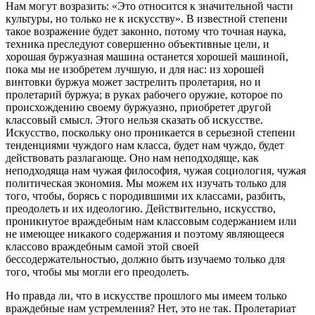
Нам могут возразить: «Это относится к значительной части
культуры, но только не к искусству». В известной степени
такое возражение будет законно, потому что точная наука,
техника преследуют совершенно объективные цели, и
хорошая буржуазная машина останется хорошей машиной,
пока мы не изобретем лучшую, и для нас: из хорошей
винтовки буржуа может застрелить пролетария, но и
пролетарий буржуа; в руках рабочего оружие, которое по
происхождению своему буржуазно, приобретет другой
классовый смысл. Этого нельзя сказать об искусстве.
Искусство, поскольку оно проникается в серьезной степени
тенденциями чуждого нам класса, будет нам чуждо, будет
действовать разлагающе. Оно нам неподходяще, как
неподходяща нам чужая философия, чужая социология, чужая
политическая экономия. Мы можем их изучать только для
того, чтобы, борясь с породившими их классами, разбить,
преодолеть и их идеологию. Действительно, искусство,
проникнутое враждебным нам классовым содержанием или
не имеющее никакого содержания и поэтому являющееся
классово враждебным самой этой своей
бессодержательностью, должно быть изучаемо только для
того, чтобы мы могли его преодолеть.
Но правда ли, что в искусстве прошлого мы имеем только
враждебные нам устремления? Нет, это не так. Пролетариат