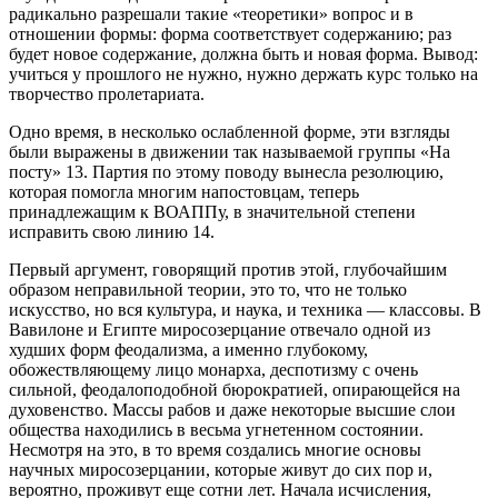
радикально разрешали такие «теоретики» вопрос и в
отношении формы: форма соответствует содержанию; раз
будет новое содержание, должна быть и новая форма. Вывод:
учиться у прошлого не нужно, нужно держать курс только на
творчество пролетариата.
Одно время, в несколько ослабленной форме, эти взгляды
были выражены в движении так называемой группы «На
посту» 13. Партия по этому поводу вынесла резолюцию,
которая помогла многим напостовцам, теперь
принадлежащим к ВОАППу, в значительной степени
исправить свою линию 14.
Первый аргумент, говорящий против этой, глубочайшим
образом неправильной теории, это то, что не только
искусство, но вся культура, и наука, и техника — классовы. В
Вавилоне и Египте миросозерцание отвечало одной из
худших форм феодализма, а именно глубокому,
обожествляющему лицо монарха, деспотизму с очень
сильной, феодалоподобной бюрократией, опирающейся на
духовенство. Массы рабов и даже некоторые высшие слои
общества находились в весьма угнетенном состоянии.
Несмотря на это, в то время создались многие основы
научных миросозерцании, которые живут до сих пор и,
вероятно, проживут еще сотни лет. Начала исчисления,