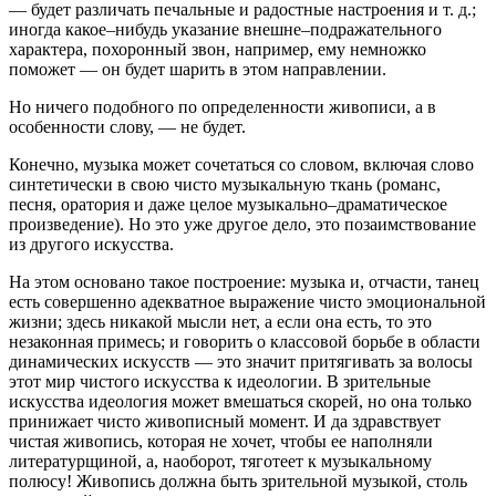
— будет различать печальные и радостные настроения и т. д.;
иногда какое–нибудь указание внешне–подражательного
характера, похоронный звон, например, ему немножко
поможет — он будет шарить в этом направлении.
Но ничего подобного по определенности живописи, а в
особенности слову, — не будет.
Конечно, музыка может сочетаться со словом, включая слово
синтетически в свою чисто музыкальную ткань (романс,
песня, оратория и даже целое музыкально–драматическое
произведение). Но это уже другое дело, это позаимствование
из другого искусства.
На этом основано такое построение: музыка и, отчасти, танец
есть совершенно адекватное выражение чисто эмоциональной
жизни; здесь никакой мысли нет, а если она есть, то это
незаконная примесь; и говорить о классовой борьбе в области
динамических искусств — это значит притягивать за волосы
этот мир чистого искусства к идеологии. В зрительные
искусства идеология может вмешаться скорей, но она только
принижает чисто живописный момент. И да здравствует
чистая живопись, которая не хочет, чтобы ее наполняли
литературщиной, а, наоборот, тяготеет к музыкальному
полюсу! Живопись должна быть зрительной музыкой, столь