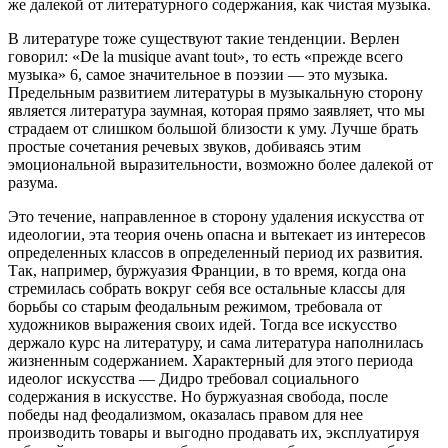
же далекой от литературного содержания, как чистая музыка.
В литературе тоже существуют такие тенденции. Верлен
говорил: «De la musique avant tout», то есть «прежде всего
музыка» 6, самое значительное в поэзии — это музыка.
Предельным развитием литературы в музыкальную сторону
является литература заумная, которая прямо заявляет, что мы
страдаем от слишком большой близости к уму. Лучше брать
простые сочетания речевых звуков, добиваясь этим
эмоциональной выразительности, возможно более далекой от
разума.
Это течение, направленное в сторону удаления искусства от
идеологии, эта теория очень опасна и вытекает из интересов
определенных классов в определенный период их развития.
Так, например, буржуазия Франции, в то время, когда она
стремилась собрать вокруг себя все остальные классы для
борьбы со старым феодальным режимом, требовала от
художников выражения своих идей. Тогда все искусство
держало курс на литературу, и сама литература наполнилась
жизненным содержанием. Характерный для этого периода
идеолог искусства — Дидро требовал социального
содержания в искусстве. Но буржуазная свобода, после
победы над феодализмом, оказалась правом для нее
производить товары и выгодно продавать их, эксплуатируя