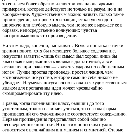
то есть чем более образно иллюстрирована она яркими
примерами, которые действуют не только на разум, но и на
воображение. Художественным можно назвать только такое
произведение, которое хотя и защищает какую угодно
широкую или глубокую мысль, тем не менее выражает ее в
образах, непосредственно волнующих чувства
воспринимающих это произведение.
На этом надо, конечно, настаивать. Всякая попытка с точки
зрения нового, хотя бы имеющего большое содержание,
искусства заявить: «лишь бы смысл был хорош, лишь бы
классовая выдержанность являлась достаточной, а все
остальное приложится» — является ударом по собственным
ногам. Лучше простая проповедь, простая лекция, чем
косноязычное искусство, которое само по себе никого не
убеждает. Неумелая потуга воспользоваться художественным
языком для пропаганды идеи может чрезвычайно
скомпрометировать эту идею.
Правда, когда победивший класс, бывший до того
угнетенным, только начинает учиться, то сначала форма
произведений его художников не соответствует содержанию.
Первые произведения представляют собой обычно
несовершенные попытки. Но к этим попыткам нужно
относиться с величайшим вниманием и симпатией. Старые