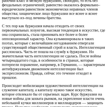
рабочий класс и мелкую буржуазию, свободно, то есть без
феодальных ограничений; равенство оказалось формально–
юридическим равенством экономически неравных членов
общества; хищническое лицо буржуазии все яснее и яснее
выступало из–под личины братства.
С тех пор как буржуазия начала отходить от своих
первоначальных лозунгов, высокая тенденция в искусстве, где
она сохранилась, стала принимать все более и более
оппозиционный характер. Она кульминировала в таких
поэтах, которые с величайшим негодованием отвергали
существующий общественный строй и власть. Интеллигенция
расслоилась. Часть ее пошла на службу к буржуазии. Но
значительная часть интеллигенции не сдалась. После войны
четырнадцатого года, в особенности в странах, которые
потерпели поражение, например, в Германии, — характерным
антибуржуазным движением интеллигенции был
экспрессионизм. Правда, сейчас это течение отходит в
прошлое.
Происходит мобилизация художественной интеллигенции на
служение капиталу, а капиталу нужно такое искусство,
которое отвлекало бы от серьезных задач. Курс буржуазии на
новые войны для захвата рынков, на укрепление власти очень
небольшой кучки миллионеров и миллиардеров — защищать