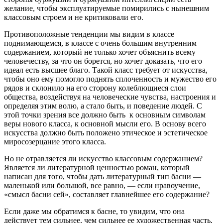
желание, чтобы эксплуатируемые помирились с нынешним
классовым строем и не критиковали его.
Противоположные тенденции мы видим в классе
поднимающемся, в классе с очень большим внутренним
содержанием, который не только хочет объяснить всему
человечеству, за что он борется, но хочет доказать, что его
идеал есть высшее благо. Такой класс требует от искусства,
чтобы оно ему помогло поднять сплоченность и мужество его
рядов и склонило на его сторону колеблющиеся слои
общества, воздействуя на человеческие чувства, настроения и
определяя этим волю, а стало быть, и поведение людей. С
этой точки зрения все должно быть к основным символам
веры нового класса, к основной мысли его. В основу всего
искусства должно быть положено этическое и эстетическое
миросозерцание этого класса.
Но не отравляется ли искусство классовым содержанием?
Является ли литературной ценностью роман, который
написан для того, чтобы дать литературный тип басни —
маленькой или большой, все равно, — если нравоучение,
«смысл басни сей», составляет главнейшее его содержание?
Если даже мы обратимся к басне, то увидим, что она
действует тем сильнее, чем сильнее ее художественная часть,