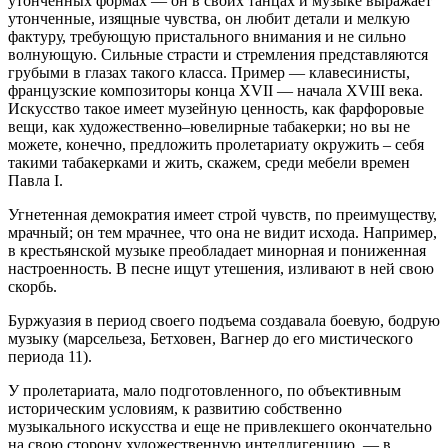
утонченных формах — он в своих танцах и музыке выражает
утонченные, изящные чувства, он любит детали и мелкую
фактуру, требующую пристального внимания и не сильно
волнующую. Сильные страсти и стремления представляются
грубыми в глазах такого класса. Пример — клавесинисты,
французские композиторы конца XVII — начала XVIII века.
Искусство такое имеет музейную ценность, как фарфоровые
вещи, как художественно–ювелирные табакерки; но вы не
можете, конечно, предложить пролетариату окружить – себя
такими табакерками и жить, скажем, среди мебели времен
Павла I.
Угнетенная демократия имеет строй чувств, по преимуществу,
мрачный; он тем мрачнее, что она не видит исхода. Например,
в крестьянской музыке преобладает минорная и пониженная
настроенность. В песне ищут утешения, изливают в ней свою
скорбь.
Буржуазия в период своего подъема создавала боевую, бодрую
музыку (марсельеза, Бетховен, Вагнер до его мистического
периода 11).
У пролетариата, мало подготовленного, по объективным
историческим условиям, к развитию собственно
музыкального искусства и еще не привлекшего окончательно
на свою сторону художественную интеллигенцию, — в