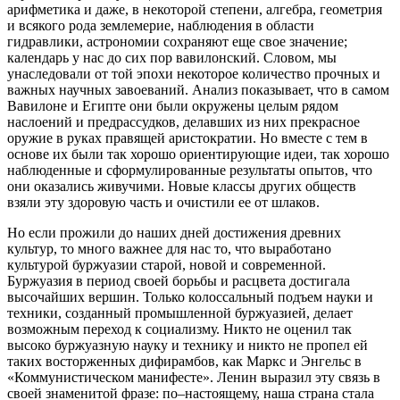
арифметика и даже, в некоторой степени, алгебра, геометрия
и всякого рода землемерие, наблюдения в области
гидравлики, астрономии сохраняют еще свое значение;
календарь у нас до сих пор вавилонский. Словом, мы
унаследовали от той эпохи некоторое количество прочных и
важных научных завоеваний. Анализ показывает, что в самом
Вавилоне и Египте они были окружены целым рядом
наслоений и предрассудков, делавших из них прекрасное
оружие в руках правящей аристократии. Но вместе с тем в
основе их были так хорошо ориентирующие идеи, так хорошо
наблюденные и сформулированные результаты опытов, что
они оказались живучими. Новые классы других обществ
взяли эту здоровую часть и очистили ее от шлаков.
Но если прожили до наших дней достижения древних
культур, то много важнее для нас то, что выработано
культурой буржуазии старой, новой и современной.
Буржуазия в период своей борьбы и расцвета достигала
высочайших вершин. Только колоссальный подъем науки и
техники, созданный промышленной буржуазией, делает
возможным переход к социализму. Никто не оценил так
высоко буржуазную науку и технику и никто не пропел ей
таких восторженных дифирамбов, как Маркс и Энгельс в
«Коммунистическом манифесте». Ленин выразил эту связь в
своей знаменитой фразе: по–настоящему, наша страна стала