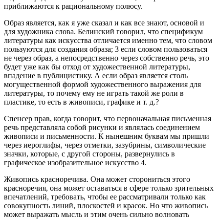
приближаются к рациональному полюсу.
Образ является, как я уже сказал и как все знают, основой и
для художника слова. Белинский говорил, что спецификум
литературы как искусства отличается именно тем, что словом
пользуются для создания образа; 3 если словом пользоваться
не через образ, а непосредственно через собственно речь, это
будет уже как бы отход от художественной литературы,
впадение в публицистику. А если образ является столь
могущественной формой художественного выражения для
литературы, то почему ему не играть такой же роли в
пластике, то есть в живописи, графике и т. д.?
Спенсер прав, когда говорит, что первоначальная письменная
речь представляла собой рисунки и являлась соединением
живописи и письменности. К нынешним буквам мы пришли
через иероглифы, через отметки, зазубрины, символические
значки, которые, с другой стороны, развернулись в
графическое изобразительное искусство 4.
Живопись красноречива. Она может сторониться этого
красноречия, она может оставаться в сфере только зрительных
впечатлений, требовать, чтобы ее рассматривали только как
совокупность линий, плоскостей и красок. Но что живопись
может выражать мысль и этим очень сильно волновать