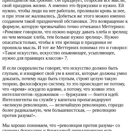
приподнятое настроение. Он празднует, отбросив все мысли,
свой праздник жизни. А именно это буржуазии и нужно. Ей
нужно, чтобы люди на нее работали, проливали кровь за нее,
и при этом не жаловались. Добиться же этого можно именно
созданием такой праздничной обстановки. Это возвращение к
формуле, которую чрезвычайно точно отчеканил Меттерних:
«Римляне говорили, что нужно народу давать хлеба и зрелищ;
но чем меньше хлеба, тем больше нужно зрелищ». Нужно
опасаться только, чтобы в эти зрелища и праздники не
проникла мысль. И тот же Меттерних понимал это и говорил:
«Такое искусство, искусство опьяняющее, усыпляющее,
нужно для правящих классов» 7.
И если сюрреалисты говорят, что искусство должно быть
глупым, и изощряют свой ум в книгах, которые должны умно
доказать, почему надо быть глупым, строят целую такую
теорию, философскую систему, то это происходит не потому,
что «время» оскудело идеями, а потому, что хозяин этих
интеллигентов–художников — буржуазия — боится идей.
Интеллигенты на службе у капитала пропагандируют
«великую революцию, — величайшую революцию, гораздо
более радикальную, чем большевистская, — революцию
против разума!».
Мы хорошо понимаем, что «революция против разума» со
стороны буржуазии и буржуазной интеллигенции есть