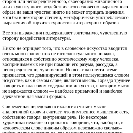
сторон или непосредственного, своеобразно живописного
или скульптурного воздействия этого словесно выраженного
образа на ваши чувства; никто не может отрицать значения,
хотя бы в некоторой степени, метафорически употребляемого
выражения об «архитектурности» литературных образов.
Все эти выражения подчеркивают зрительную, чувственную
сторону воздействия литературы.
Никто не отрицает того, что в словесное искусство вводится
очень много элементов не интеллектуального порядка,
относящихся к собственно эстетическому миру человека,
воспринимаемых не при помощи его разума, рассудка, а
непосредственно, чувственно. Но все–таки почти всеми
признается, что доминирующей в этом пользующемся словом
искусстве, как в самом слове, является мысль. Гораздо труднее
говорить о классовом содержании искусства, в котором мысль
не выражается словом — наиболее привычной и наиболее
адекватной для мысли формой.
Современная передовая психология считает мысль
аналогичной слову и считает, что внутреннее мышление есть,
собственно говоря, внутренняя речь. Но некоторые
художники недавнего прошлого говорили, что, наоборот, в
человеческом слове никоим образом невозможно сколько–