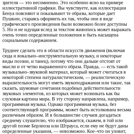
зрителя — это несомненно. Это особенно ясно на примере
иллюстративной графики. Вы чувствуете, как иллюстрации
Бенуа поясняют и показывают те образы, которые дает
Пушкин, стараясь оформить их так, чтобы они в виде
графического произведения были возможно более доступны
5. Но и не идущая вслед за текстом живопись может выражать
очень точно определенные положения и быть насыщена
социальным содержанием.
Труднее сделать это в области искусств движения (включая
сюда и вокально–инструментальную музыку, и некоторые
виды поэзии, и танец), потому что они дальше отстоят от
мысли и от четко выраженного образа. Правда, — есть такой
музыкально–звуковой материал, который может считаться в
некоторой степени натуралистическим, — реалистическую
выразительность могут иметь звукоподражания или такие, так
сказать, шумовые сочетания подобных действительности
звуковых элементов, из которых может возникать как бы
слуховая картина мира. В эту сторону направлена, например,
программная музыка. Однако программная музыка, без
соответствующей программы, может быть истолкована весьма
различным образом. И в большинстве случаев догадаться
среднему слушателю, что изображается, скажем, в той или
другой поэме Берлиоза или Штрауса, если ему не будут даны
определенные указания, — невозможно. Кое–что он уловит,