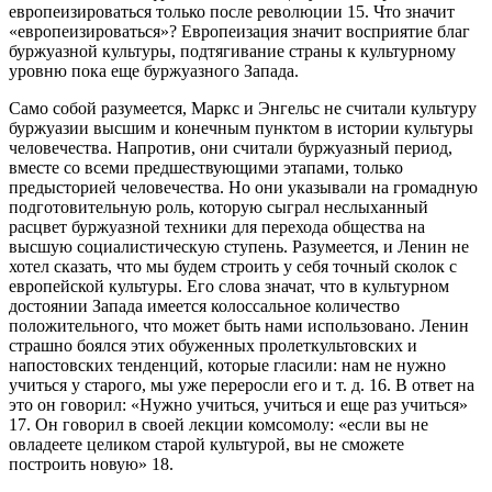
европеизироваться только после революции 15. Что значит
«европеизироваться»? Европеизация значит восприятие благ
буржуазной культуры, подтягивание страны к культурному
уровню пока еще буржуазного Запада.
Само собой разумеется, Маркс и Энгельс не считали культуру
буржуазии высшим и конечным пунктом в истории культуры
человечества. Напротив, они считали буржуазный период,
вместе со всеми предшествующими этапами, только
предысторией человечества. Но они указывали на громадную
подготовительную роль, которую сыграл неслыханный
расцвет буржуазной техники для перехода общества на
высшую социалистическую ступень. Разумеется, и Ленин не
хотел сказать, что мы будем строить у себя точный сколок с
европейской культуры. Его слова значат, что в культурном
достоянии Запада имеется колоссальное количество
положительного, что может быть нами использовано. Ленин
страшно боялся этих обуженных пролеткультовских и
напостовских тенденций, которые гласили: нам не нужно
учиться у старого, мы уже переросли его и т. д. 16. В ответ на
это он говорил: «Нужно учиться, учиться и еще раз учиться»
17. Он говорил в своей лекции комсомолу: «если вы не
овладеете целиком старой культурой, вы не сможете
построить новую» 18.