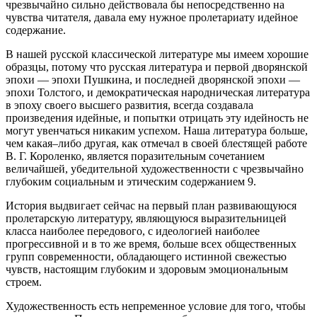
чрезвычайно сильно действовала бы непосредственно на
чувства читателя, давала ему нужное пролетариату идейное
содержание.
В нашей русской классической литературе мы имеем хорошие
образцы, потому что русская литература и первой дворянской
эпохи — эпохи Пушкина, и последней дворянской эпохи —
эпохи Толстого, и демократическая народническая литература
в эпоху своего высшего развития, всегда создавала
произведения идейные, и попытки отрицать эту идейность не
могут увенчаться никаким успехом. Наша литература больше,
чем какая–либо другая, как отмечал в своей блестящей работе
В. Г. Короленко, является поразительным сочетанием
величайшей, убедительной художественности с чрезвычайно
глубоким социальным и этическим содержанием 9.
История выдвигает сейчас на первый план развивающуюся
пролетарскую литературу, являющуюся выразительницей
класса наиболее передового, с идеологией наиболее
прогрессивной и в то же время, больше всех общественных
групп современности, обладающего истинной свежестью
чувств, настоящим глубоким и здоровым эмоциональным
строем.
Художественность есть непременное условие для того, чтобы