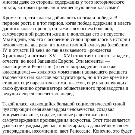
многом даже со стороны содержания у того исторического
опыта, который проделан предшествующими классами?
Кроме того, эти классы добивались иногда и победы. В
периоде роста и в тот период, когда победа одержана и власть
данного класса прочна, он зажигался огнем большой,
самоуверенной радости жизни и воплощал его в искусстве.
Мы видели, как это с особенной силой проявилось в истории
человечества два раза: в эпоху античной культуры (особенно
IV и отчасти III века до так называемого «рождества
Христова») и потом в XV — XVI столетиях на юго–западе и,
отчасти, во всей Западной Европе. Эти моменты —
классицизм и Ренессанс (то есть возрождение этого же
классицизма) — являются моментами наивысшего расцвета
творческих сил классов эксплуататоров, но в то же время не
ставших еще паразитическими, классов, еще выполняющих
свою функцию организатора общественного производства и
ведущих еще человечество вперед.
Такой класс, являющийся большой социологической силой,
чувствующий себя авангардом человечества, создавал
монументальные, гордые, полные радости жизни и
самоутверждения произведения искусства. Этот тон является
далеко не чуждым для нас; пролетариат, в дальнейшем своем
утверждении, несомненно, даст Ренессанс. Конечно, это будет