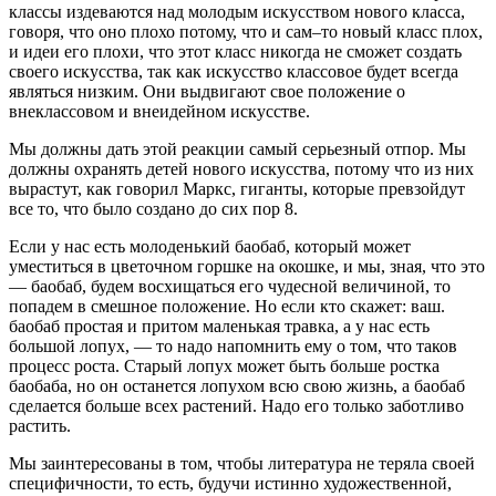
классы издеваются над молодым искусством нового класса,
говоря, что оно плохо потому, что и сам–то новый класс плох,
и идеи его плохи, что этот класс никогда не сможет создать
своего искусства, так как искусство классовое будет всегда
являться низким. Они выдвигают свое положение о
внеклассовом и внеидейном искусстве.
Мы должны дать этой реакции самый серьезный отпор. Мы
должны охранять детей нового искусства, потому что из них
вырастут, как говорил Маркс, гиганты, которые превзойдут
все то, что было создано до сих пор 8.
Если у нас есть молоденький баобаб, который может
уместиться в цветочном горшке на окошке, и мы, зная, что это
— баобаб, будем восхищаться его чудесной величиной, то
попадем в смешное положение. Но если кто скажет: ваш.
баобаб простая и притом маленькая травка, а у нас есть
большой лопух, — то надо напомнить ему о том, что таков
процесс роста. Старый лопух может быть больше ростка
баобаба, но он останется лопухом всю свою жизнь, а баобаб
сделается больше всех растений. Надо его только заботливо
растить.
Мы заинтересованы в том, чтобы литература не теряла своей
специфичности, то есть, будучи истинно художественной,