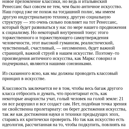
новое преломление классики, но ведь и итальянский
Ренессанс был совсем не тем, чем было античное искусство.
Наш город уже не похож на тогдашний полис, мы имеем
другую индустриальную технику, другую социальную
структуру — это очень сильно повлияет на тот Ренессанс,
который будет развиваться у нас по мере нашего продвижения
к социализму. Но некоторый внутренний тонус этого
торжественного и торжествующего самоутверждения
человечности, этот высокий гуманизм, реалистический,
чувственный, счастливый, — несомненно, будет важной
страницей, важной струей в нашем искусстве. Поэтому–то
произведения античного искусства, как Маркс говорил и
подчеркивал, являются нашими союзниками.
Из сказанного ясно, как мы должны проводить классовый
принцип в искусстве.
Классовость заключается не в том, чтобы весь багаж другого
класса отбросить и думать, что пролетариат есть, как
некоторые анархисты учат, голый человек на голой земле: 21
он все разрушил и все создаст сам. Нет, подобная точка зрения
не свойственна пролетариату: он берет достижения искусства,
так же как достижения науки и техники предыдущих эпох,
стараясь их критически проверить. Но так как искусство есть
идеология, рассчитанная на то, чтобы подкупить, повлиять на