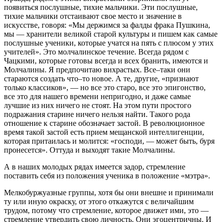
появиться послушные, тихие мальчики. Эти послушные,
тихие мальчики отстаивают свое место и значение в
искусстве, говоря: «Мы держимся за фалды фрака Пушкина,
мы — хранители великой старой культуры и пишем как самые
послушные ученики, которые учатся на пять с плюсом у этих
учителей». Это молчалинское течение. Всегда рядом с
Чацкими, которые готовы всегда и всех бранить, имеются и
Молчалины. Я предпочитаю вихрастых. Все–таки они
стараются создать что–то новое. А те, другие, «признают
только классиков», — но все это старо, все это эпигонство,
все это для нашего времени непригодно, и даже самые
лучшие из них ничего не стоят. На этом пути простого
подражания старине ничего нельзя найти. Такого рода
отношение к старине обозначает застой. В революционное
время такой застой есть прием мещанской интеллигенции,
которая притаилась и молится: «господи, — может быть, буря
пронесется». Оттуда и выходят такие Молчалины.
А в наших молодых рядах имеется задор, стремление
поставить себя из положения ученика в положение «мэтра».
Мелкобуржуазные группы, хотя бы они внешне и принимали
ту или иную окраску, от этого откажутся с величайшим
трудом, потому что стремление, которое движет ими, это —
стремление утвердить свою личность. Они эгоцентричны. И