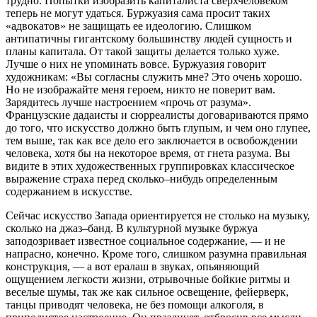
трудно. Попытки изобразить капиталиста сверхчеловеком
теперь не могут удаться. Буржуазия сама просит таких
«адвокатов» не защищать ее идеологию. Слишком
антипатичны гигантскому большинству людей сущность и
планы капитала. От такой защиты делается только хуже.
Лучше о них не упоминать вовсе. Буржуазия говорит
художникам: «Вы согласны служить мне? Это очень хорошо.
Но не изображайте меня героем, никто не поверит вам.
Зарядитесь лучше настроением «прочь от разума».
Французские дадаисты и сюрреалисты договариваются прямо
до того, что искусство должно быть глупым, и чем оно глупее,
тем выше, так как все дело его заключается в освобождении
человека, хотя бы на некоторое время, от гнета разума. Вы
видите в этих художественных группировках классическое
выражение страха перед сколько–нибудь определенным
содержанием в искусстве.
Сейчас искусство Запада ориентируется не столько на музыку,
сколько на джаз–банд. В культурной музыке буржуа
заподозривает известное социальное содержание, — и не
напрасно, конечно. Кроме того, слишком разумна правильная
конструкция, — а вот ералаш в звуках, опьяняющий
ощущением легкости жизни, отрывочные бойкие ритмы и
веселые шумы, так же как сильное освещение, фейерверк,
танцы приводят человека, не без помощи алкоголя, в