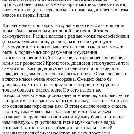
процессе боев создались уже бодрые мотивы, боевые песни,
соответствующие настроениям, которые выдвигаются в этом
классе на первый план.
Вот несколько примеров того, насколько в этом отношении
может быть различным основной жизненный тонус,
самочувствие. Разные классы в разные моменты своей жизни
(подъем, кульминация, упадок) разно себя чувствуют.
Самочувствие это основывается на невыраженных, может
быть, в порядке ясного разумения и суждения
взаимоотношениях субъекта я среды: преодолеет меня среда
или я ее преодолею? Кроме того, диапазон этих чувств, а тем
самым и всякого рода звуковых сочетаний и ритмов, для
каждого отдельного человека очень широк. Жизнь человека
всякого класса очень многообразна. Смешно было бы
утверждать, что у пролетариата нет скорби, нет грусти, а
только борьба и радостность. Но есть известные
психологические эмоциональные доминанты, которые лучше
воспринимаются данным классом потому, что соответствуют
его основным переживаниям. В этом смысле можно сказать,
что и музыка может быть классовой и что мы можем
различать в прошлом и настоящем музыку более или менее
нам близкую. Существовали такие музыкальные лады,
которые Платон пытался объявить вне закона в своей
идеальной республике; наоборот, музыку простую и