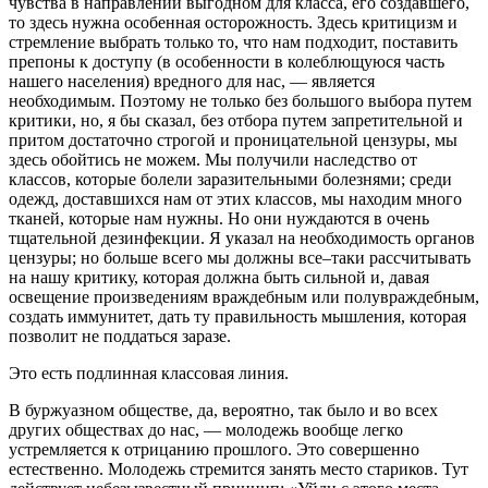
чувства в направлении выгодном для класса, его создавшего,
то здесь нужна особенная осторожность. Здесь критицизм и
стремление выбрать только то, что нам подходит, поставить
препоны к доступу (в особенности в колеблющуюся часть
нашего населения) вредного для нас, — является
необходимым. Поэтому не только без большого выбора путем
критики, но, я бы сказал, без отбора путем запретительной и
притом достаточно строгой и проницательной цензуры, мы
здесь обойтись не можем. Мы получили наследство от
классов, которые болели заразительными болезнями; среди
одежд, доставшихся нам от этих классов, мы находим много
тканей, которые нам нужны. Но они нуждаются в очень
тщательной дезинфекции. Я указал на необходимость органов
цензуры; но больше всего мы должны все–таки рассчитывать
на нашу критику, которая должна быть сильной и, давая
освещение произведениям враждебным или полувраждебным,
создать иммунитет, дать ту правильность мышления, которая
позволит не поддаться заразе.
Это есть подлинная классовая линия.
В буржуазном обществе, да, вероятно, так было и во всех
других обществах до нас, — молодежь вообще легко
устремляется к отрицанию прошлого. Это совершенно
естественно. Молодежь стремится занять место стариков. Тут