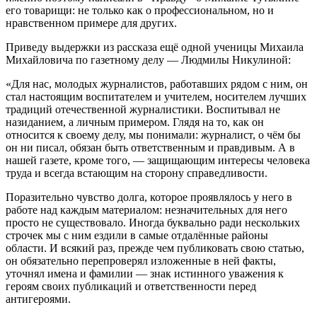
его товарищи: не только как о профессиональном, но и
нравственном примере для других.
Приведу выдержки из рассказа ещё одной ученицы Михаила
Михайловича по газетному делу — Людмилы Никулиной:
«Для нас, молодых журналистов, работавших рядом с ним, он
стал настоящим воспитателем и учителем, носителем лучших
традиций отечественной журналистики. Воспитывал не
назиданием, а личным примером. Глядя на то, как он
относится к своему делу, мы понимали: журналист, о чём бы
он ни писал, обязан быть ответственным и правдивым. А в
нашей газете, кроме того, — защищающим интересы человека
труда и всегда встающим на сторону справедливости.
Поразительно чувство долга, которое проявлялось у него в
работе над каждым материалом: незначительных для него
просто не существовало. Иногда буквально ради нескольких
строчек мы с ним ездили в самые отдалённые районы
области. И всякий раз, прежде чем публиковать свою статью,
он обязательно перепроверял изложенные в ней факты,
уточнял имена и фамилии — знак истинного уважения к
героям своих публикаций и ответственности перед
антигероями.