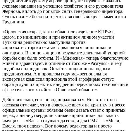
предприятие курскому агрохолдингу «Разгуляй». Начались
лживые нападки на успешное хозяйство и его руководителя
Жернова, вплоть до попыток снять генерального директора.
Очень похоже было на то, что завязалось вокруг знаменитого
Грудинина.
«Орловская искра», как и областное отделение КПРФ в
целом, по инициативе и при активном личном участии
Тутыхина решительно выступила против
«прихватизаторских» атак зарвавшихся чиновников и
олигархов. В конце концов в результате длительной упорной
борьбы они были отбиты. И «Мценская» теперь благополучно
живёт и здравствует, в отличие от того же «Разгуляя» и ему
подобных однодневок. Остаётся подлинно народным
предприятием. А в прошлом году межрегиональная
экспертная комиссия присвоила этой агрофирме статус
образца лучших практик внедрения бережливых технологий в
сфере сельского хозяйства Орловской области».
Действительно, есть повод порадоваться. Но автор этого
рассказа отмечает, что в советское время на критику в прессе
официальные органы обязаны были давать ответ о принятых
мерах, а ныне утвердились иные «принципы»: для власть
имущих — «Васька слушает да ест», а для СМИ — «Мели,
Емеля, твоя неделя». Вот почему редактор да и просто