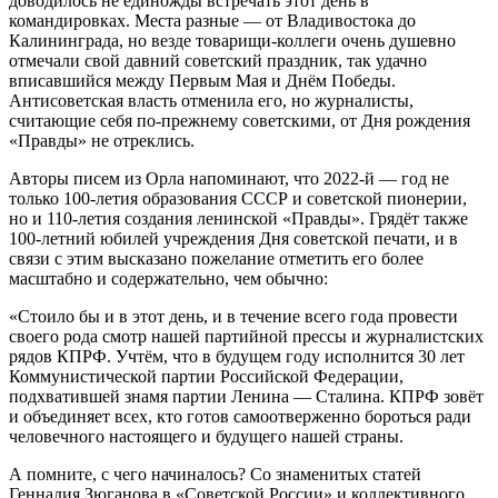
доводилось не единожды встречать этот день в
командировках. Места разные — от Владивостока до
Калининграда, но везде товарищи-коллеги очень душевно
отмечали свой давний советский праздник, так удачно
вписавшийся между Первым Мая и Днём Победы.
Антисоветская власть отменила его, но журналисты,
считающие себя по-прежнему советскими, от Дня рождения
«Правды» не отреклись.
Авторы писем из Орла напоминают, что 2022-й — год не
только 100-летия образования СССР и советской пионерии,
но и 110-летия создания ленинской «Правды». Грядёт также
100-летний юбилей учреждения Дня советской печати, и в
связи с этим высказано пожелание отметить его более
масштабно и содержательно, чем обычно:
«Стоило бы и в этот день, и в течение всего года провести
своего рода смотр нашей партийной прессы и журналистских
рядов КПРФ. Учтём, что в будущем году исполнится 30 лет
Коммунистической партии Российской Федерации,
подхватившей знамя партии Ленина — Сталина. КПРФ зовёт
и объединяет всех, кто готов самоотверженно бороться ради
человечного настоящего и будущего нашей страны.
А помните, с чего начиналось? Со знаменитых статей
Геннадия Зюганова в «Советской России» и коллективного