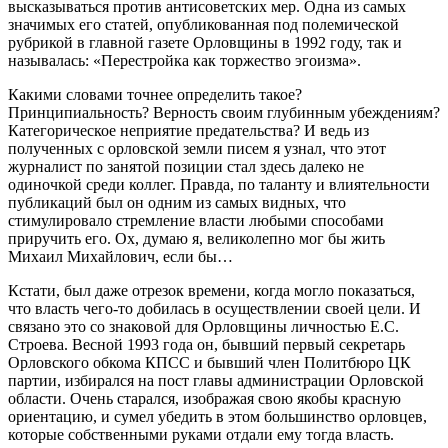
высказываться против антисоветских мер. Одна из самых
значимых его статей, опубликованная под полемической
рубрикой в главной газете Орловщины в 1992 году, так и
называлась: «Перестройка как торжество эгоизма».
Какими словами точнее определить такое?
Принципиальность? Верность своим глубинным убеждениям?
Категорическое неприятие предательства? И ведь из
полученных с орловской земли писем я узнал, что этот
журналист по занятой позиции стал здесь далеко не
одиночкой среди коллег. Правда, по таланту и влиятельности
публикаций был он одним из самых видных, что
стимулировало стремление власти любыми способами
приручить его. Ох, думаю я, великолепно мог бы жить
Михаил Михайлович, если бы…
Кстати, был даже отрезок времени, когда могло показаться,
что власть чего-то добилась в осуществлении своей цели. И
связано это со знаковой для Орловщины личностью Е.С.
Строева. Весной 1993 года он, бывший первый секретарь
Орловского обкома КПСС и бывший член Политбюро ЦК
партии, избирался на пост главы администрации Орловской
области. Очень старался, изображая свою якобы красную
ориентацию, и сумел убедить в этом большинство орловцев,
которые собственными руками отдали ему тогда власть.