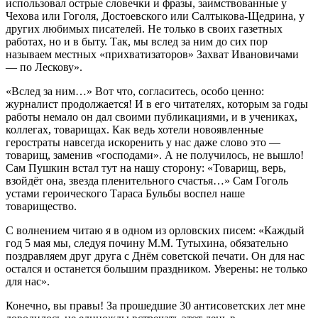
использовал острые словечки и фразы, заимствованные у
Чехова или Гоголя, Достоевского или Салтыкова-Щедрина, у
других любимых писателей. Не только в своих газетных
работах, но и в быту. Так, мы вслед за ним до сих пор
называем местных «прихватизаторов» Захват Ивановичами
— по Лескову».
«Вслед за ним…» Вот что, согласитесь, особо ценно:
журналист продолжается! И в его читателях, которым за годы
работы немало он дал своими публикациями, и в учениках,
коллегах, товарищах. Как ведь хотели новоявленные
геростраты навсегда искоренить у нас даже слово это —
товарищ, заменив «господами». А не получилось, не вышло!
Сам Пушкин встал тут на нашу сторону: «Товарищ, верь,
взойдёт она, звезда пленительного счастья…» Сам Гоголь
устами героического Тараса Бульбы воспел наше
товарищество.
С волнением читаю я в одном из орловских писем: «Каждый
год 5 мая мы, следуя почину М.М. Тутыхина, обязательно
поздравляем друг друга с Днём советской печати. Он для нас
остался и останется большим праздником. Уверены: не только
для нас».
Конечно, вы правы! За прошедшие 30 антисоветских лет мне