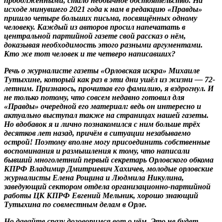
продолженными, стало необычное обстоятельство. На
исходе минувшего 2021 года к нам в редакцию «Правды»
пришло четыре больших письма, посвящённых одному
человеку. Каждый из авторов просил напечатать в
центральной партийной газете свой рассказ о нём,
доказывая необходимость этого разными аргументами.
Кто же тот человек и те четверо написавших?
Речь о журналисте газеты «Орловская искра» Михаиле
Тутыхине, который как раз в эти дни ушёл из жизни — 72-
летним. Признаюсь, прочитав его фамилию, я вздрогнул. И
не только потому, что совсем недавно готовил для
«Правды» очередной его материал: ведь он интересно и
актуально выступал также на страницах нашей газеты.
Но вдобавок я и лично познакомился с ним больше трёх
десятков лет назад, причём в ситуации незабываемо
острой! Поэтому вполне могу присоединить собственные
воспоминания и размышления к тому, что написали
бывший многолетний первый секретарь Орловского обкома
КПРФ Владимир Дмитриевич Хахичев, молодые орловские
журналисты Елена Рощина и Людмила Никулина,
заведующий сектором отдела организационно-партийной
работы ЦК КПРФ Евгений Мельник, хорошо знающий
Тутыхина по совместным делам в Орле.
Но давайте сразу договоримся вот о чём. Это не будет