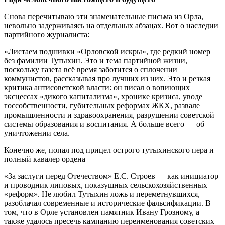
Снова перечитываю эти знаменательные письма из Орла,
невольно задерживаясь на отдельных абзацах. Вот о наследии
партийного журналиста:
«Листаем подшивки «Орловской искры», где редкий номер
без фамилии Тутыхин. Это и тема партийной жизни,
поскольку газета всё время заботится о сплочении
коммунистов, рассказывая про лучших из них. Это и резкая
критика антисоветской власти: он писал о вопиющих
эксцессах «дикого капитализма», хронике кризиса, уводе
госсобственности, губительных реформах ЖКХ, развале
промышленности и здравоохранения, разрушении советской
системы образования и воспитания. А больше всего — об
уничтожении села.
Конечно же, попал под прицел острого тутыхинского пера и
полный кавалер ордена
«За заслуги перед Отечеством» Е.С. Строев — как инициатор
и проводник липовых, показушных сельскохозяйственных
«реформ». Не любил Тутыхин ложь и переметнувшихся,
разоблачал современные и исторические фальсификации. В
том, что в Орле установлен памятник Ивану Грозному, а
также удалось пресечь кампанию переименования советских