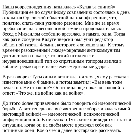
Наша корреспонденция называлась «Кулак за спиной».
Публикация её по случайному совпадению состоялась в день
открытия Орловской областной партконференции, что,
понятно, опять-таки усилило резонанс. Мне же за время
пребывания на залегощенской земле и продолжительных
бесед с Михаилом особенно врезалась в память одна. Тогда
как раз в соседней Калуге зверски был убит редактор
областной газеты Фомин, которого я хорошо знал. К этому
времени разожжённый лжедемократами антикоммунизм
достиг такого накала, что некий психически
неуравновешенный тип со спрятанным топором явился в
кабинет редактора и нанёс ему смертельные удары.
В разговоре с Тутыхиным возникла эта тема, я ему рассказал
известное мне о Фомине, а потом заметил: «Вы ведь тоже
редактор. Не страшно?» Он отрицающе покачал головой в
ответ: «Что же, на войне как на войне».
До этого более привычным было говорить об идеологической
борьбе. А вот теперь она всё явственнее оборачивалась самой
настоящей войной — идеологической, психологической,
информационной. В письмах о Тутыхине приводятся факты и
ситуации, когда он на своём месте проявлял себя как
истинный боец. Кое о чём я далее постараюсь рассказать.