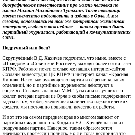
биографическое повествование про жизнь человека по
имени Михаил Михайлович Тутыхин. Такое товарищи
могут совместно подготовить и издать в Орле. А мы
сегодня, основываясь на том же конкретном жизненном
материале, выделим важнейшее — каким призван быть
партийный журналист, работающий в коммунистических
СМИ.
Подручный или боец?
Скрупулёзный В.Д. Хахичев подсчитал, что ныне, вместе с
«Правдой» и «Советской Россией», выходят более сотни газет
КПРФ. Работают почти столько же наших интернет-сайтов.
Созданы видеостудия ЦК КПРФ и интернет-канал «Красная
Линия». Не только руководство партии и её региональных
отделений, но и партийные журналисты действуют в
соцсетях. Ссылаясь на опыт М.М. Тутыхина и лучших его
коллег, ветеран партии из Орла в своём письме подчёркивает:
задача в том, чтобы, увеличивая количество идеологических
средств, мы постоянно повышали качество их работы.
И вот это на самом переднем крае во многом зависит от
партийных журналистов. Когда-то Н.С. Хрущёв назвал их
подручными партии. Наверное, таким образом хотел
значимость профессии поднять. Но я и тогда воспринял это