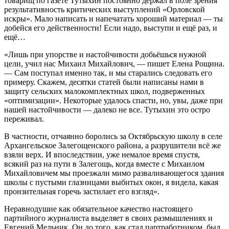
товарищ по газете Тутыхин постоянно держал в поле зрения
результативность критических выступлений «Орловской
искры». Мало написать и напечатать хороший материал — ты
добейся его действенности! Если надо, выступи и ещё раз, и
ещё…
«Лишь при упорстве и настойчивости добьёшься нужной
цели, учил нас Михаил Михайлович, — пишет Елена Рощина.
— Сам поступал именно так, и мы старались следовать его
примеру. Скажем, десятки статей были написаны нами в
защиту сельских малокомплектных школ, подверженных
«оптимизации». Некоторые удалось спасти, но, увы, даже при
нашей настойчивости — далеко не все. Тутыхин это остро
переживал.
В частности, отчаянно боролись за Октябрьскую школу в селе
Архангельское Залегощенского района, а разрушители всё же
взяли верх. И впоследствии, уже немалое время спустя,
всякий раз на пути в Залегощь, когда вместе с Михаилом
Михайловичем мы проезжали мимо разваливающегося здания
школы с пустыми глазницами выбитых окон, я видела, какая
пронзительная горечь застилает его взгляд».
Неравнодушие как обязательное качество настоящего
партийного журналиста выделяет в своих размышлениях и
Евгений Мельник. Он до того, как стал партработником, был