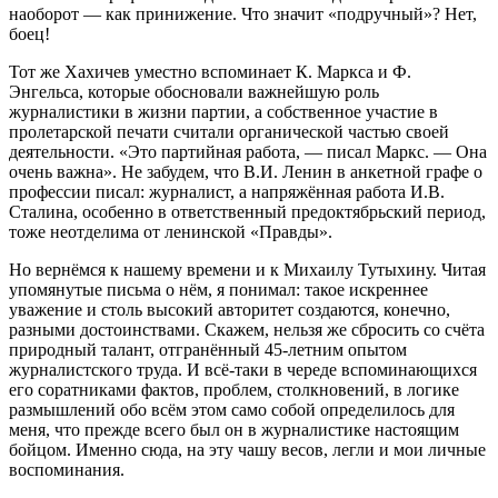
наоборот — как принижение. Что значит «подручный»? Нет,
боец!
Тот же Хахичев уместно вспоминает К. Маркса и Ф.
Энгельса, которые обосновали важнейшую роль
журналистики в жизни партии, а собственное участие в
пролетарской печати считали органической частью своей
деятельности. «Это партийная работа, — писал Маркс. — Она
очень важна». Не забудем, что В.И. Ленин в анкетной графе о
профессии писал: журналист, а напряжённая работа И.В.
Сталина, особенно в ответственный предоктябрьский период,
тоже неотделима от ленинской «Правды».
Но вернёмся к нашему времени и к Михаилу Тутыхину. Читая
упомянутые письма о нём, я понимал: такое искреннее
уважение и столь высокий авторитет создаются, конечно,
разными достоинствами. Скажем, нельзя же сбросить со счёта
природный талант, отгранённый 45-летним опытом
журналистского труда. И всё-таки в череде вспоминающихся
его соратниками фактов, проблем, столкновений, в логике
размышлений обо всём этом само собой определилось для
меня, что прежде всего был он в журналистике настоящим
бойцом. Именно сюда, на эту чашу весов, легли и мои личные
воспоминания.