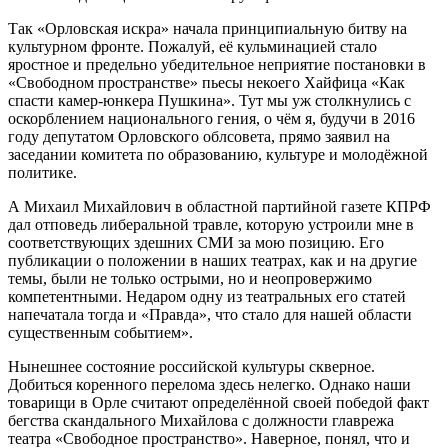
Так «Орловская искра» начала принципиальную битву на
культурном фронте. Пожалуй, её кульминацией стало
яростное и предельно убедительное неприятие постановки в
«Свободном пространстве» пьесы некоего Хайфица «Как
спасти камер-юнкера Пушкина». Тут мы уж столкнулись с
оскорблением национального гения, о чём я, будучи в 2016
году депутатом Орловского облсовета, прямо заявил на
заседании комитета по образованию, культуре и молодёжной
политике.
А Михаил Михайлович в областной партийной газете КПРФ
дал отповедь либеральной травле, которую устроили мне в
соответствующих здешних СМИ за мою позицию. Его
публикации о положении в наших театрах, как и на другие
темы, были не только острыми, но и неопровержимо
компетентными. Недаром одну из театральных его статей
напечатала тогда и «Правда», что стало для нашей области
существенным событием».
Нынешнее состояние российской культуры скверное.
Добиться коренного перелома здесь нелегко. Однако наши
товарищи в Орле считают определённой своей победой факт
бегства скандального Михайлова с должности главрежа
театра «Свободное пространство». Наверное, понял, что и