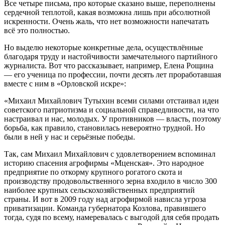
Все четыре письма, про которые сказано выше, переполнены
сердечной теплотой, какая возможна лишь при абсолютной
искренности. Очень жаль, что нет возможности напечатать
всё это полностью.
Но выделю некоторые конкретные дела, осуществлённые
благодаря труду и настойчивости замечательного партийного
журналиста. Вот что рассказывает, например, Елена Рощина
— его ученица по профессии, почти десять лет проработавшая
вместе с ним в «Орловской искре»:
«Михаил Михайлович Тутыхин всеми силами отстаивал идеи
советского патриотизма и социальной справедливости, на что
настраивал и нас, молодых. У противников — власть, поэтому
борьба, как правило, становилась невероятно трудной. Но
были в ней у нас и серьёзные победы.
Так, сам Михаил Михайлович с удовлетворением вспоминал
историю спасения агрофирмы «Мценская». Это народное
предприятие по откорму крупного рогатого скота и
производству продовольственного зерна входило в число 300
наиболее крупных сельскохозяйственных предприятий
страны. И вот в 2009 году над агрофирмой нависла угроза
приватизации. Команда губернатора Козлова, правившего
тогда, судя по всему, намеревалась с выгодой для себя продать