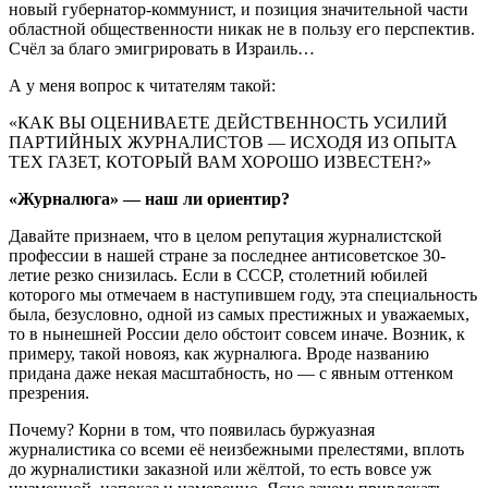
новый губернатор-коммунист, и позиция значительной части
областной общественности никак не в пользу его перспектив.
Счёл за благо эмигрировать в Израиль…
А у меня вопрос к читателям такой:
«КАК ВЫ ОЦЕНИВАЕТЕ ДЕЙСТВЕННОСТЬ УСИЛИЙ
ПАРТИЙНЫХ ЖУРНАЛИСТОВ — ИСХОДЯ ИЗ ОПЫТА
ТЕХ ГАЗЕТ, КОТОРЫЙ ВАМ ХОРОШО ИЗВЕСТЕН?»
«Журналюга» — наш ли ориентир?
Давайте признаем, что в целом репутация журналистской
профессии в нашей стране за последнее антисоветское 30-
летие резко снизилась. Если в СССР, столетний юбилей
которого мы отмечаем в наступившем году, эта специальность
была, безусловно, одной из самых престижных и уважаемых,
то в нынешней России дело обстоит совсем иначе. Возник, к
примеру, такой новояз, как журналюга. Вроде названию
придана даже некая масштабность, но — с явным оттенком
презрения.
Почему? Корни в том, что появилась буржуазная
журналистика со всеми её неизбежными прелестями, вплоть
до журналистики заказной или жёлтой, то есть вовсе уж