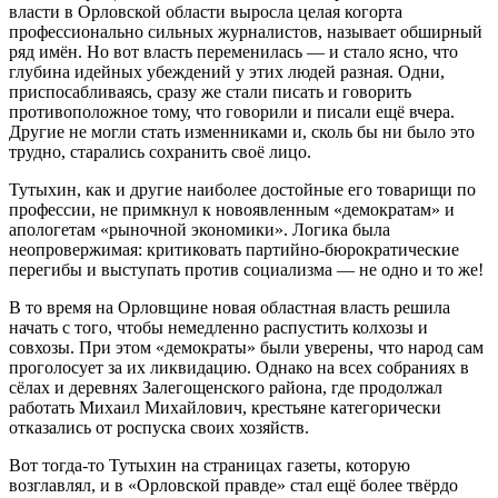
власти в Орловской области выросла целая когорта
профессионально сильных журналистов, называет обширный
ряд имён. Но вот власть переменилась — и стало ясно, что
глубина идейных убеждений у этих людей разная. Одни,
приспосабливаясь, сразу же стали писать и говорить
противоположное тому, что говорили и писали ещё вчера.
Другие не могли стать изменниками и, сколь бы ни было это
трудно, старались сохранить своё лицо.
Тутыхин, как и другие наиболее достойные его товарищи по
профессии, не примкнул к новоявленным «демократам» и
апологетам «рыночной экономики». Логика была
неопровержимая: критиковать партийно-бюрократические
перегибы и выступать против социализма — не одно и то же!
В то время на Орловщине новая областная власть решила
начать с того, чтобы немедленно распустить колхозы и
совхозы. При этом «демократы» были уверены, что народ сам
проголосует за их ликвидацию. Однако на всех собраниях в
сёлах и деревнях Залегощенского района, где продолжал
работать Михаил Михайлович, крестьяне категорически
отказались от роспуска своих хозяйств.
Вот тогда-то Тутыхин на страницах газеты, которую
возглавлял, и в «Орловской правде» стал ещё более твёрдо