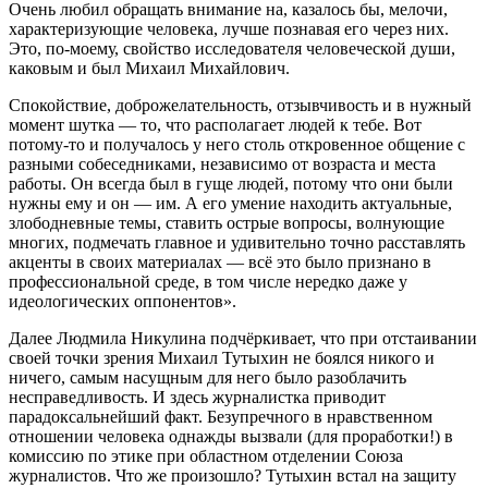
Очень любил обращать внимание на, казалось бы, мелочи,
характеризующие человека, лучше познавая его через них.
Это, по-моему, свойство исследователя человеческой души,
каковым и был Михаил Михайлович.
Спокойствие, доброжелательность, отзывчивость и в нужный
момент шутка — то, что располагает людей к тебе. Вот
потому-то и получалось у него столь откровенное общение с
разными собеседниками, независимо от возраста и места
работы. Он всегда был в гуще людей, потому что они были
нужны ему и он — им. А его умение находить актуальные,
злободневные темы, ставить острые вопросы, волнующие
многих, подмечать главное и удивительно точно расставлять
акценты в своих материалах — всё это было признано в
профессиональной среде, в том числе нередко даже у
идеологических оппонентов».
Далее Людмила Никулина подчёркивает, что при отстаивании
своей точки зрения Михаил Тутыхин не боялся никого и
ничего, самым насущным для него было разоблачить
несправедливость. И здесь журналистка приводит
парадоксальнейший факт. Безупречного в нравственном
отношении человека однажды вызвали (для проработки!) в
комиссию по этике при областном отделении Союза
журналистов. Что же произошло? Тутыхин встал на защиту