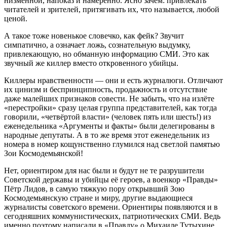
низменной, напоказ и намеренно. Ясно зачем: привлекать
читателей и зрителей, притягивать их, что называется, любой
ценой.
А такое тоже новенькое словечко, как фейк? Звучит
симпатично, а означает ложь, сознательную выдумку,
привлекающую, но обманную информацию СМИ. Это как
звучный же киллер вместо откровенного убийцы.
Киллеры нравственности — они и есть журналюги. Отличают
их цинизм и беспринципность, продажность и отсутствие
даже малейших признаков совести. Не забыть, что на излёте
«перестройки» сразу целая группа представителей, как тогда
говорили, «четвёртой власти» (человек пять или шесть!) из
еженедельника «Аргументы и факты» были делегированы в
народные депутаты. А в то же время этот еженедельник из
номера в номер кощунственно глумился над светлой памятью
Зои Космодемьянской!
Нет, ориентиром для нас были и будут не те разрушители
Советской державы и убийцы её героев, а военкор «Правды»
Пётр Лидов, в самую тяжкую пору открывший Зою
Космодемьянскую стране и миру, другие выдающиеся
журналисты советского времени. Ориентиры появляются и в
сегодняшних коммунистических, патриотических СМИ. Ведь
именно поэтому написали в «Правду» о Михаиле Тутыхине