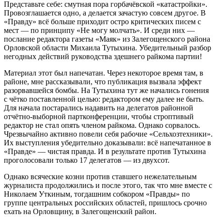
Представьте себе: смутная пора горбачёвской «катастройки».
Провозглашается одно, а делается зачастую совсем другое. В
«Правду» всё больше приходит остро критических писем с
мест — по принципу «Не могу молчать». И среди них —
послание редактора газеты «Маяк» из Залегощенского района
Орловской области Михаила Тутыхина. Убедительный разбор
негодных действий руководства здешнего райкома партии!
Материал этот был напечатан. Через некоторое время там, в
районе, мне рассказывали, что публикация вызвала эффект
разорвавшейся бомбы. На Тутыхина тут же начались гонения
с чётко поставленной целью: редактором ему далее не быть.
Для начала постарались надавить на делегатов районной
отчётно-выборной партконференции, чтобы строптивый
редактор не стал опять членом райкома. Однако сорвалось.
Чрезвычайно активно повели себя рабочие «Сельхозтехники».
Их выступления убедительно доказывали: всё напечатанное в
«Правде» — чистая правда. И в результате против Тутыхина
проголосовали только 17 делегатов — из двухсот.
Однако всяческие козни против ставшего нежелательным
журналиста продолжились и после этого, так что мне вместе с
Николаем Уткиным, тогдашним собкором «Правды» по
группе центральных российских областей, пришлось срочно
ехать на Орловщину, в Залегощенский район.