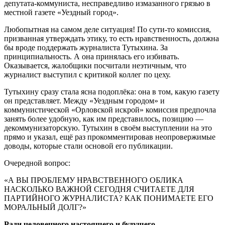
депутата-коммуниста, несправедливо измазанного грязью в
местной газете «Уездный город».
Любопытная на самом деле ситуация! По сути-то комиссия,
призванная утверждать этику, то есть нравственность, должна
бы вроде поддержать журналиста Тутыхина. За
принципиальность. А она принялась его избивать.
Оказывается, жалобщики посчитали неэтичным, что
журналист выступил с критикой коллег по цеху.
Тутыхину сразу стала ясна подоплёка: она в том, какую газету
он представляет. Между «Уездным городом» и
коммунистической «Орловской искрой» комиссия предпочла
занять более удобную, как им представилось, позицию —
декоммунизаторскую. Тутыхин в своём выступлении на это
прямо и указал, ещё раз прокомментировав неопровержимые
доводы, которые стали основой его публикации.
Очередной вопрос:
«А ВЫ ПРОБЛЕМУ НРАВСТВЕННОГО ОБЛИКА
НАСКОЛЬКО ВАЖНОЙ СЕГОДНЯ СЧИТАЕТЕ ДЛЯ
ПАРТИЙНОГО ЖУРНАЛИСТА? КАК ПОНИМАЕТЕ ЕГО
МОРАЛЬНЫЙ ДОЛГ?»
Ради человечного настоящего и будущего