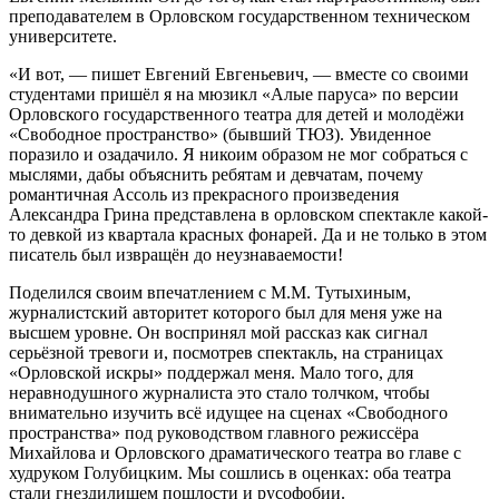
преподавателем в Орловском государственном техническом
университете.
«И вот, — пишет Евгений Евгеньевич, — вместе со своими
студентами пришёл я на мюзикл «Алые паруса» по версии
Орловского государственного театра для детей и молодёжи
«Свободное пространство» (бывший ТЮЗ). Увиденное
поразило и озадачило. Я никоим образом не мог собраться с
мыслями, дабы объяснить ребятам и девчатам, почему
романтичная Ассоль из прекрасного произведения
Александра Грина представлена в орловском спектакле какой-
то девкой из квартала красных фонарей. Да и не только в этом
писатель был извращён до неузнаваемости!
Поделился своим впечатлением с М.М. Тутыхиным,
журналистский авторитет которого был для меня уже на
высшем уровне. Он воспринял мой рассказ как сигнал
серьёзной тревоги и, посмотрев спектакль, на страницах
«Орловской искры» поддержал меня. Мало того, для
неравнодушного журналиста это стало толчком, чтобы
внимательно изучить всё идущее на сценах «Свободного
пространства» под руководством главного режиссёра
Михайлова и Орловского драматического театра во главе с
худруком Голубицким. Мы сошлись в оценках: оба театра
стали гнездилищем пошлости и русофобии.