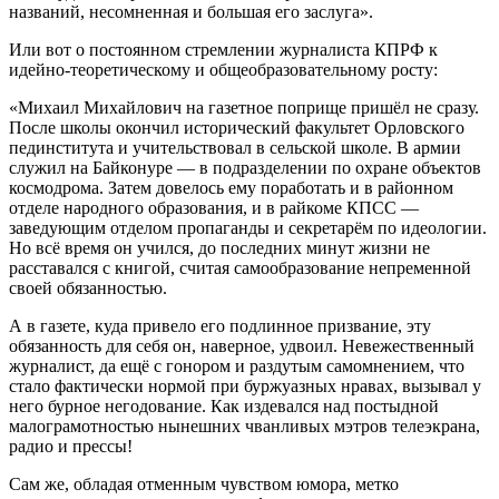
названий, несомненная и большая его заслуга».
Или вот о постоянном стремлении журналиста КПРФ к
идейно-теоретическому и общеобразовательному росту:
«Михаил Михайлович на газетное поприще пришёл не сразу.
После школы окончил исторический факультет Орловского
пединститута и учительствовал в сельской школе. В армии
служил на Байконуре — в подразделении по охране объектов
космодрома. Затем довелось ему поработать и в районном
отделе народного образования, и в райкоме КПСС —
заведующим отделом пропаганды и секретарём по идеологии.
Но всё время он учился, до последних минут жизни не
расставался с книгой, считая самообразование непременной
своей обязанностью.
А в газете, куда привело его подлинное призвание, эту
обязанность для себя он, наверное, удвоил. Невежественный
журналист, да ещё с гонором и раздутым самомнением, что
стало фактически нормой при буржуазных нравах, вызывал у
него бурное негодование. Как издевался над постыдной
малограмотностью нынешних чванливых мэтров телеэкрана,
радио и прессы!
Сам же, обладая отменным чувством юмора, метко