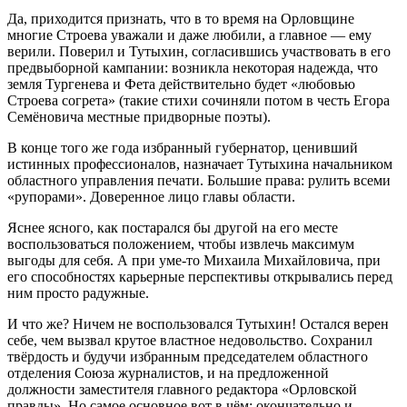
Да, приходится признать, что в то время на Орловщине
многие Строева уважали и даже любили, а главное — ему
верили. Поверил и Тутыхин, согласившись участвовать в его
предвыборной кампании: возникла некоторая надежда, что
земля Тургенева и Фета действительно будет «любовью
Строева согрета» (такие стихи сочиняли потом в честь Егора
Семёновича местные придворные поэты).
В конце того же года избранный губернатор, ценивший
истинных профессионалов, назначает Тутыхина начальником
областного управления печати. Большие права: рулить всеми
«рупорами». Доверенное лицо главы области.
Яснее ясного, как постарался бы другой на его месте
воспользоваться положением, чтобы извлечь максимум
выгоды для себя. А при уме-то Михаила Михайловича, при
его способностях карьерные перспективы открывались перед
ним просто радужные.
И что же? Ничем не воспользовался Тутыхин! Остался верен
себе, чем вызвал крутое властное недовольство. Сохранил
твёрдость и будучи избранным председателем областного
отделения Союза журналистов, и на предложенной
должности заместителя главного редактора «Орловской
правды». Но самое основное вот в чём: окончательно и