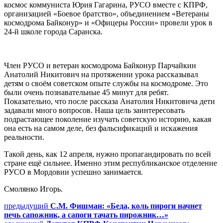
космос коммуниста Юрия Гагарина, РУСО вместе с КПРФ,
организацией «Боевое братство», объединением «Ветераны
космодрома Байконур» и «Офицеры России» провели урок в
24-й школе города Саранска.
Член РУСО и ветеран космодрома Байконур Парчайкин
Анатолий Никитович на протяжении урока рассказывал
детям о своём советском опыте службы на космодроме. Это
были очень познавательные 45 минут для ребят.
Показательно, что после рассказа Анатолия Никитовича дети
задавали много вопросов. Наша цель заинтересовать
подрастающее поколение изучать советскую историю, какая
она есть на самом деле, без фальсификаций и искажения
реальности.
Такой день, как 12 апреля, нужно пропагандировать по всей
стране ещё сильнее. Именно этим республиканское отделение
РУСО в Мордовии успешно занимается.
Смолянко Игорь.
Навигация
Предыдущий
предыдущий
С.М. Фишман: «Беда, коль пироги начнет
пост:
печь сапожник, а сапоги тачать пирожник…»
по