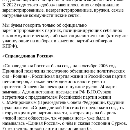
К 2022 году этого «добра» накопилось много: официально
зарегистрированные, незарегистрированные, кружки, самые
натуральные коммунистические секты.
Мы будем говорить только об официально
зарегистрированных партиях, позиционирующих себя либо
как коммунистические, либо как социалистические (к тому же
участвующие на выборах в качестве партий-спойлеров
КПРФ).
«Справедливая Россия».
«Справедливая Россия» была создана в октябре 2006 года.
Причиной появления послужило объединение политических
сил «Родина», Российская партия жизни и Российская партия
пенсионеров, а также необходимость власти увести
протестный «левый» электорат в нужное русло. 24 марта
замглавы Администрации президента РФ В.Ю.Сурков
встретился с председателем Российской партии жизни
С.М.Мироновым (Председатель Совета Федерации, будущий
руководитель «Справедливой России») и предложил создать
вторую крупную партию власти, которая играла бы роль
«левой ноги общества», т.к «правая нога» уже была и
называлась «Единая Россия», о чём и сказал господин Сурков.
Естественно, новой партии предоставили бы