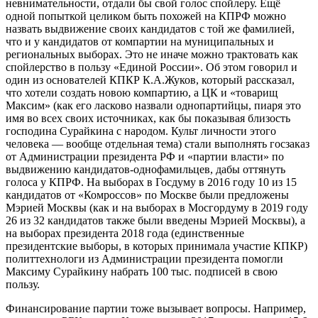
невнимательности, отдали бы свой голос спойлеру. Ещё
одной попыткой целиком быть похожей на КПРФ можно
назвать выдвижение своих кандидатов с той же фамилией,
что и у кандидатов от компартии на муниципальных и
региональных выборах. Это не иначе можно трактовать как
спойлерство в пользу «Единой России». Об этом говорил и
один из основателей КПКР К.А.Жуков, который рассказал,
что хотели создать новою компартию, а ЦК и «товарищ
Максим» (как его ласково назвали однопартийцы, пиаря это
имя во всех своих источниках, как бы показывая близость
господина Сурайкина с народом. Культ личности этого
человека — вообще отдельная тема) стали выполнять госзаказ
от Администрации президента РФ и «партии власти» по
выдвижению кандидатов-однофамильцев, дабы оттянуть
голоса у КПРФ. На выборах в Госдуму в 2016 году 10 из 15
кандидатов от «Комроссов» по Москве были предложены
Мэрией Москвы (как и на выборах в Мосгордуму в 2019 году
26 из 32 кандидатов также были введены Мэрией Москвы), а
на выборах президента 2018 года (единственные
президентские выборы, в которых принимала участие КПКР)
политтехнологи из Администрации президента помогли
Максиму Сурайкину набрать 100 тыс. подписей в свою
пользу.
Финансирование партии тоже вызывает вопросы. Например,