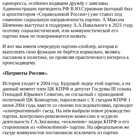
единоросса, особенно водящим дружбу с замглавы
Администрации президента РФ В.Ю.Сурковым (который был
и архитектором «Справедливой России») уже ставит под
сомнение социальную направленность партии. А Максим
Шевченко выступал в поддержку А.А.Навального в 2021 году,
поэтому социалистической, или коммунистической его
партию язык не поворачивается назвать.
И вот мы имеем очередную партию-спойлер, которая и
выполнять свои функции не берётся нормально, являясь
пассивом в политике, не проявляя практического интереса к
происходящему.
«Патриоты России».
История уходит в 2004 год. Будущий лидер этой партии, а на
данный момент член ЦК КПРФ и депутат Госдумы III созыва
Геннадий Юрьевич Семигин, не согласный с проводимой
политикой ЦК Компартии, параллельно с X съездом КПРФ 1
июня 2004 года, вместе со своими последователями, проводит
«альтернативный» съезд. На нём выбрали новое руководство
партии, контрольно-ревизионную комиссию и осудили
деятельность Г.А.Зюганова, «исключив» лидера КПРФ и его
сторонников из «обновлённой» партии. На официальном же
съезде коммунистов постановили исключить из партии