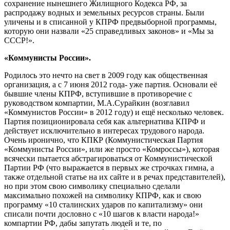
сохранение нынешнего Жилищного Кодекса РФ, за
распродажу водных и земельных ресурсов страны. Были
уличены и в списанной у КПРФ предвыборной программы,
которую они назвали «25 справедливых законов» и «Мы за
СССР!».
«Коммунисты России».
Родилось это нечто на свет в 2009 году как общественная
организация, а с 7 июня 2012 года- уже партия. Основали её
бывшие члены КПРФ, вступившие в противоречие с
руководством компартии, М.А.Сурайкин (возглавил
«Коммунистов России» в 2012 году) и ещё несколько человек.
Партия позиционировала себя как альтернатива КПРФ и
действует исключительно в интересах трудового народа.
Очень иронично, что КПКР (Коммунистическая Партия
«Коммунисты России», или же просто «Комроссы»), которая
всячески пытается абстрагироваться от Коммунистической
Партии РФ (что выражается в первых же строчках гимна, а
также отдельной статье на их сайте и в речах представителей),
но при этом свою символику специально сделали
максимально похожей на символику КПРФ, как и свою
программу «10 сталинских ударов по капитализму» они
списали почти дословно с «10 шагов к власти народа!»
компартии РФ, дабы запутать людей и те, по