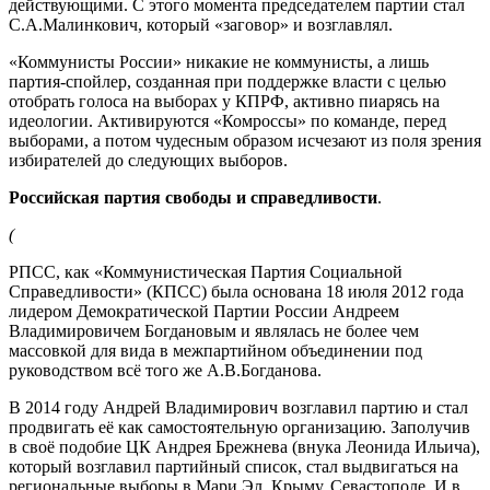
действующими. С этого момента председателем партии стал
С.А.Малинкович, который «заговор» и возглавлял.
«Коммунисты России» никакие не коммунисты, а лишь
партия-спойлер, созданная при поддержке власти с целью
отобрать голоса на выборах у КПРФ, активно пиарясь на
идеологии. Активируются «Комроссы» по команде, перед
выборами, а потом чудесным образом исчезают из поля зрения
избирателей до следующих выборов.
Российская партия свободы и справедливости
.
(
РПСС, как «Коммунистическая Партия Социальной
Справедливости» (КПСС) была основана 18 июля 2012 года
лидером Демократической Партии России Андреем
Владимировичем Богдановым и являлась не более чем
массовкой для вида в межпартийном объединении под
руководством всё того же А.В.Богданова.
В 2014 году Андрей Владимирович возглавил партию и стал
продвигать её как самостоятельную организацию. Заполучив
в своё подобие ЦК Андрея Брежнева (внука Леонида Ильича),
который возглавил партийный список, стал выдвигаться на
региональные выборы в Мари Эл, Крыму, Севастополе. И в