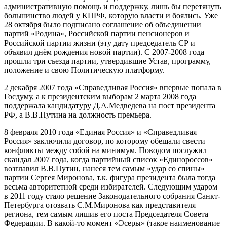
административную помощь и поддержку, лишь бы перетянуть
большинство людей у КПРФ, которую власти и боялись. Уже
28 октября было подписано соглашение об объединении
партий «Родина», Российской партии пенсионеров и
Российской партии жизни (эту дату председатель СР и
объявил днём рождения новой партии). С 2007-2008 года
прошли три съезда партии, утвердившие Устав, программу,
положение и свою Политическую платформу.
2 декабря 2007 года «Справедливая Россия» впервые попала в
Госдуму, а к президентским выборам 2 марта 2008 года
поддержала кандидатуру Д.А.Медведева на пост президента
РФ, а В.В.Путина на должность премьера.
8 февраля 2010 года «Единая Россия» и «Справедливая
Россия» заключили договор, по которому обещали свести
конфликты между собой на минимум. Поводом послужил
скандал 2007 года, когда партийный список «Единороссов»
возглавил В.В.Путин, нанеся тем самым «удар со спины»
партии Сергея Миронова, т.к. фигура президента была тогда
весьма авторитетной среди избирателей. Следующим ударом
в 2011 году стало решение Законодательного собрания Санкт-
Петербурга отозвать С.М.Миронова как представителя
региона, тем самым лишив его поста Председателя Совета
Федерации. В какой-то момент «Эсеры» (такое наименование