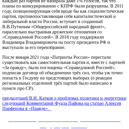
каждый раз партия не набирала даже 1% голосов, так что
планы по конкурированию с КПРФ были разрушены. В 2011
году, позиционирующая себя вроде бы как социалистическая
партия, противопоставляющая себя капиталистической и
либеральной власти России, вступает в созданный
В.В.Путиным «Общероссийский народный фронт»,
параллельно выстраивая дружеские отношения со
«Справедливой Россией». В 2018 году поддержали
Владимира Владимировича на посту президента РФ и
выступали за его переизбрание.
После января 2021 года «Патриоты России» перестали
существовать как самостоятельная партия и, вместе с партией
«За правду», были поглощены «Справедливой Россией»,
подписав договор об объединении трёх сил, чтобы уж точно
попасть в Госдуму на предстоящих выборах (о реакции
региональных отделений трёх партий было написано в
пункте про СР).
Навигация
Предыдущий
предыдущий
В.И. Катков о проблемах политики и энергетики
Следующее
пост:
следующий
Комментарий Фуада Пафова на статью Алексея
по
сообщение:
Парфенова в «Правде»
записям
Сайт Коммунистической партии Российской
Федерации (КПРФ)