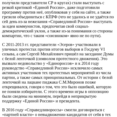
получили представители СР в кругах) стали выступать с
резкой критикой «Единой России», даже подготовили
программу против неё, опубликовав у себя на сайте, а также
грезили объединиться с КПРФ (что не удалось и не удаётся по
сей день из-за нежелания «Справедливой России» выступать
за идеи коммунистов, предпочитая свой социал-
демократический уклон, а также из-за понимания со стороны
компартии, что с таким «союзником» явно не по пути).
С 2011-2013 гг. представители «Эсеров» участвовали в
уличных протестах против итогов выборов в Госдуму VI
созыва, а сам Сергей Михайлович пришёл на заседание Думы
с белой ленточкой (символом протестного движения). Это
вызвало недовольство у «Единороссов» и к 2014 году
руководство «Справедливой России» исключило самых
активных участников тех протестных мероприятий из числа
партии, а также самых принципиальных. От истории с белой
ленточкой на лацкане пиджака С.М.Миронов позже
открещивался, говоря о том, что это было ошибкой, которую
не поняли избиратели. С этого времени игры в оппозицию
были сведены на минимум, перейдя в неприкрытую
поддержку «Единой России» и президента.
В 2016 году «Справедливороссы» смогли договориться с
«партией власти» о невыдвижении кандидатов от себя в тех