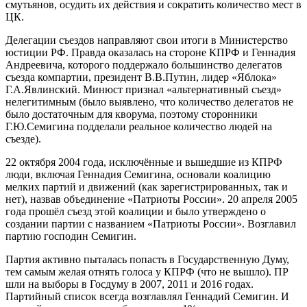
смутьянов, осудить их действия и сократить количество мест в
ЦК.
Делегации съездов направляют свои итоги в Министерство
юстиции РФ. Правда оказалась на стороне КПРФ и Геннадия
Андреевича, которого поддержало большинство делегатов
съезда компартии, президент В.В.Путин, лидер «Яблока»
Г.А.Явлинский. Минюст признал «альтернативный съезд»
нелегитимным (было выявлено, что количество делегатов не
было достаточным для кворума, поэтому сторонники
Г.Ю.Семигина подделали реальное количество людей на
съезде).
22 октября 2004 года, исключённые и вышедшие из КПРФ
люди, включая Геннадия Семигина, основали коалицию
мелких партий и движений (как зарегистрированных, так и
нет), назвав объединение «Патриоты России». 20 апреля 2005
года прошёл съезд этой коалиции и было утверждено о
создании партии с названием «Патриоты России». Возглавил
партию господин Семигин.
Партия активно пыталась попасть в Государственную Думу,
тем самым желая отнять голоса у КПРФ (что не вышло). ПР
шли на выборы в Госдуму в 2007, 2011 и 2016 годах.
Партийный список всегда возглавлял Геннадий Семигин. И