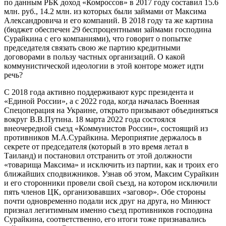
по данным РБК доход «Комроссов» в 2017 году составил 15.6
млн. руб., 14.2 млн. из которых были займами от Максима
Александровича и его компаний. В 2018 году та же картина
(бюджет обеспечен 29 беспроцентными займами господина
Сурайкина с его компаниями), что говорит о попытке
председателя связать свою же партию кредитными
договорами в пользу частных организаций. О какой
коммунистической идеологии в этой конторе может идти
речь?
С 2018 года активно поддерживают курс президента и
«Единой России», а с 2022 года, когда началась Военная
Спецоперация на Украине, открыто призывают объединяться
вокруг В.В.Путина. 18 марта 2022 года состоялся
внеочередной съезд «Коммунистов России», состоящий из
противников М.А.Сурайкина. Мероприятие держалось в
секрете от председателя (который в это время летал в
Таиланд) и постановил отстранить от этой должности
«товарища Максима» и исключить из партии, как и троих его
ближайших сподвижников. Узнав об этом, Максим Сурайкин
и его сторонники провели свой съезд, на котором исключили
пять членов ЦК, организовавших «заговор». Обе стороны
почти одновременно подали иск друг на друга, но Минюст
признал легитимным именно съезд противников господина
Сурайкина, соответственно, его итоги тоже признавались