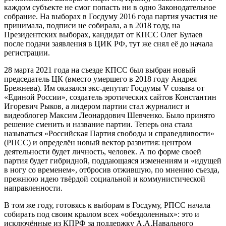
каждом субъекте не смог попасть ни в одно Законодательное
собрание. На выборах в Госдуму 2016 года партия участия не
принимала, подписи не собирала, а в 2018 году, на
Президентских выборах, кандидат от КПСС Олег Булаев
после подачи заявления в ЦИК РФ, тут же снял её до начала
регистрации.
28 марта 2021 года на съезде КПСС был выбран новый
председатель ЦК (вместо умершего в 2018 году Андрея
Брежнева). Им оказался экс-депутат Госдумы V созыва от
«Единой России», создатель эротических сайтов Константин
Игоревич Рыков, а лидером партии стал журналист и
видеоблогер Максим Леонардович Шевченко. Было принято
решение сменить и название партии. Теперь она стала
называться «Российская Партия свободы и справедливости»
(РПСС) и определён новый вектор развития: центром
деятельности будет личность, человек. А по форме своей
партия будет гибридной, поддающаяся изменениям и «идущей
в ногу со временем», отбросив отжившую, по мнению съезда,
прежнюю идею твёрдой социальной и коммунистической
направленности.
В том же году, готовясь к выборам в Госдуму, РПСС начала
собирать под своим крылом всех «обездоленных»: это и
исключённые из КПРФ за поддержку А.А.Навального