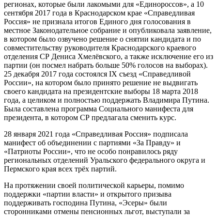
регионах, которые были лакомыми для «Единороссов», а 10
сентября 2017 года в Краснодарском крае «Справедливая
Россия» не признала итогов Единого дня голосования в
местное Законодательное собрание и опубликовала заявление,
в котором было озвучено решение о снятии кандидата и по
совместительству руководителя Краснодарского краевого
отделения СР Дениса Хмелёвского, а также исключение его из
партии (он посмел набрать больше 50% голосов на выборах).
25 декабря 2017 года состоялся IX съезд «Справедливой
России», на котором было принято решение не выдвигать
своего кандидата на президентские выборы 18 марта 2018
года, а целиком и полностью поддержать Владимира Путина.
Была составлена программа Социального манифеста для
президента, в котором СР предлагала сменить курс.
28 января 2021 года «Справедливая Россия» подписала
манифест об объединении с партиями «За Правду» и
«Патриоты России», что не особо понравилось ряду
региональных отделений Уральского федерального округа и
Пермского края всех трёх партий.
На протяжении своей политической карьеры, помимо
поддержки «партии власти» и открытого призыва
поддерживать господина Путина, «Эсеры» были
сторонниками отмены пенсионных льгот, выступали за