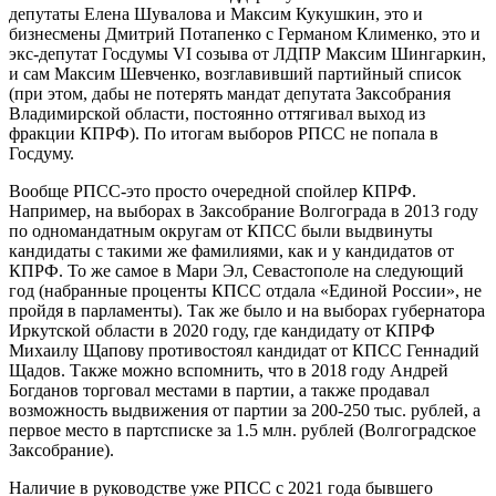
депутаты Елена Шувалова и Максим Кукушкин, это и
бизнесмены Дмитрий Потапенко с Германом Клименко, это и
экс-депутат Госдумы VI созыва от ЛДПР Максим Шингаркин,
и сам Максим Шевченко, возглавивший партийный список
(при этом, дабы не потерять мандат депутата Заксобрания
Владимирской области, постоянно оттягивал выход из
фракции КПРФ). По итогам выборов РПСС не попала в
Госдуму.
Вообще РПСС-это просто очередной спойлер КПРФ.
Например, на выборах в Заксобрание Волгограда в 2013 году
по одномандатным округам от КПСС были выдвинуты
кандидаты с такими же фамилиями, как и у кандидатов от
КПРФ. То же самое в Мари Эл, Севастополе на следующий
год (набранные проценты КПСС отдала «Единой России», не
пройдя в парламенты). Так же было и на выборах губернатора
Иркутской области в 2020 году, где кандидату от КПРФ
Михаилу Щапову противостоял кандидат от КПСС Геннадий
Щадов. Также можно вспомнить, что в 2018 году Андрей
Богданов торговал местами в партии, а также продавал
возможность выдвижения от партии за 200-250 тыс. рублей, а
первое место в партсписке за 1.5 млн. рублей (Волгоградское
Заксобрание).
Наличие в руководстве уже РПСС с 2021 года бывшего