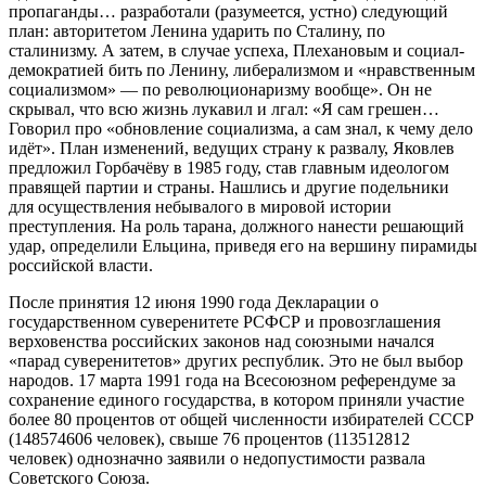
пропаганды… разработали (разумеется, устно) следующий
план: авторитетом Ленина ударить по Сталину, по
сталинизму. А затем, в случае успеха, Плехановым и социал-
демократией бить по Ленину, либерализмом и «нравственным
социализмом» — по революционаризму вообще». Он не
скрывал, что всю жизнь лукавил и лгал: «Я сам грешен…
Говорил про «обновление социализма, а сам знал, к чему дело
идёт». План изменений, ведущих страну к развалу, Яковлев
предложил Горбачёву в 1985 году, став главным идеологом
правящей партии и страны. Нашлись и другие подельники
для осуществления небывалого в мировой истории
преступления. На роль тарана, должного нанести решающий
удар, определили Ельцина, приведя его на вершину пирамиды
российской власти.
После принятия 12 июня 1990 года Декларации о
государственном суверенитете РСФСР и провозглашения
верховенства российских законов над союзными начался
«парад суверенитетов» других республик. Это не был выбор
народов. 17 марта 1991 года на Всесоюзном референдуме за
сохранение единого государства, в котором приняли участие
более 80 процентов от общей численности избирателей СССР
(148574606 человек), свыше 76 процентов (113512812
человек) однозначно заявили о недопустимости развала
Советского Союза.