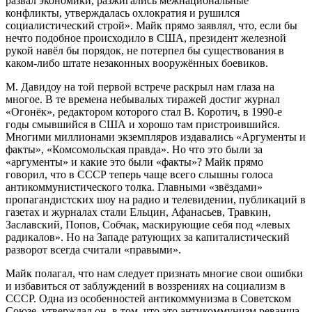
развал экономики, разжигались межнациональные
конфликты, утверждалась охлократия и рушился
социалистический строй». Майк прямо заявлял, что, если бы
нечто подобное происходило в США, президент железной
рукой навёл бы порядок, не потерпел бы существования в
каком-либо штате незаконных вооружённых боевиков.
М. Давидоу на той первой встрече раскрыл нам глаза на
многое. В те времена небывалых тиражей достиг журнал
«Огонёк», редактором которого стал В. Коротич, в 1990-е
годы смывшийся в США и хорошо там пристроившийся.
Многими миллионами экземпляров издавались «Аргументы и
факты», «Комсомольская правда». Но что это были за
«аргументы» и какие это были «факты»? Майк прямо
говорил, что в СССР теперь чаще всего слышны голоса
антикоммунистического толка. Главными «звёздами»
пропагандистских шоу на радио и телевидении, публикаций в
газетах и журналах стали Ельцин, Афанасьев, Травкин,
Заславский, Попов, Собчак, маскирующие себя под «левых
радикалов». Но на Западе ратующих за капиталистический
разворот всегда считали «правыми».
Майк полагал, что нам следует признать многие свои ошибки
и избавиться от заблуждений в воззрениях на социализм в
СССР. Одна из особенностей антикоммунизма в Советском
Союзе, утверждал он, в том, что это антикоммунизм реванша,