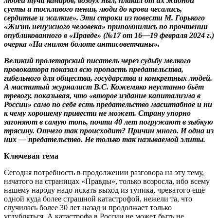
людей тучи комаров, воздух ныл, плакал от их жадной
суеты и тоскливого пения, люди до крови чесались,
сердитые и жалкие». Эти строки из повести М. Горького
«Жизнь ненужного человека» припомнились по прочтении
опубликованного в «Правде» (№17 от 16—19 февраля 2024 г.)
очерка «На гнилом болоте антисоветчины».
Великий пролетарский писатель через судьбу мелкого
провокатора показал всю пропасть предательства,
гибельного для общества, государства и конкретных людей.
А маститый журналист В.С. Кожемяко неустанно бьёт
тревогу, показывая, что «второе издание капитализма в
России» само по себе есть предательство масштабное и ни
к чему хорошему привести не может. Страну упорно
загоняют в самую топь, почти 40 лет погружают в зыбкую
трясину. Отчего так происходит? Причин много. И одна из
них — предательство. Не только так называемой элиты.
Ключевая тема
Сегодня потребность в продолжении разговора на эту тему,
начатого на страницах «Правды», только возросла, ибо всему
нашему народу надо искать выход из тупика, чреватого ещё
одной куда более страшной катастрофой, нежели та, что
случилась более 30 лет назад и продолжает только
углубляться. А катастрофа в России не может быть не