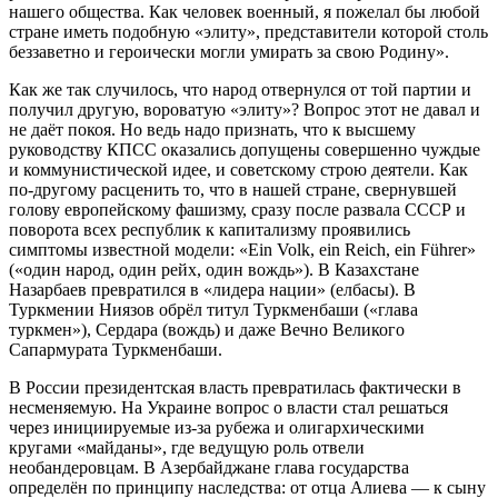
нашего общества. Как человек военный, я пожелал бы любой
стране иметь подобную «элиту», представители которой столь
беззаветно и героически могли умирать за свою Родину».
Как же так случилось, что народ отвернулся от той партии и
получил другую, вороватую «элиту»? Вопрос этот не давал и
не даёт покоя. Но ведь надо признать, что к высшему
руководству КПСС оказались допущены совершенно чуждые
и коммунистической идее, и советскому строю деятели. Как
по-другому расценить то, что в нашей стране, свернувшей
голову европейскому фашизму, сразу после развала СССР и
поворота всех республик к капитализму проявились
симптомы известной модели: «Ein Volk, ein Reich, ein Führer»
(«один народ, один рейх, один вождь»). В Казахстане
Назарбаев превратился в «лидера нации» (елбасы). В
Туркмении Ниязов обрёл титул Туркменбаши («глава
туркмен»), Сердара (вождь) и даже Вечно Великого
Сапармурата Туркменбаши.
В России президентская власть превратилась фактически в
несменяемую. На Украине вопрос о власти стал решаться
через инициируемые из-за рубежа и олигархическими
кругами «майданы», где ведущую роль отвели
необандеровцам. В Азербайджане глава государства
определён по принципу наследства: от отца Алиева — к сыну