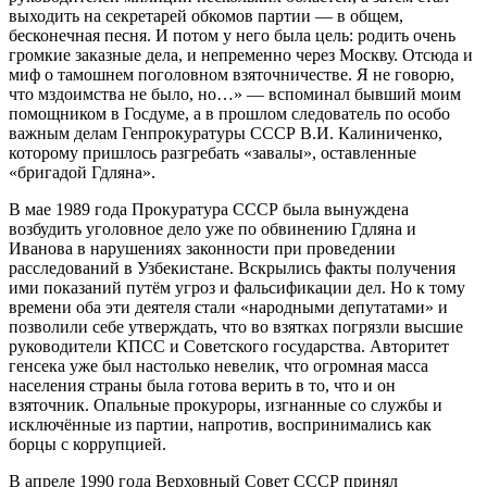
выходить на секретарей обкомов партии — в общем,
бесконечная песня. И потом у него была цель: родить очень
громкие заказные дела, и непременно через Москву. Отсюда и
миф о тамошнем поголовном взяточничестве. Я не говорю,
что мздоимства не было, но…» — вспоминал бывший моим
помощником в Госдуме, а в прошлом следователь по особо
важным делам Генпрокуратуры СССР В.И. Калиниченко,
которому пришлось разгребать «завалы», оставленные
«бригадой Гдляна».
В мае 1989 года Прокуратура СССР была вынуждена
возбудить уголовное дело уже по обвинению Гдляна и
Иванова в нарушениях законности при проведении
расследований в Узбекистане. Вскрылись факты получения
ими показаний путём угроз и фальсификации дел. Но к тому
времени оба эти деятеля стали «народными депутатами» и
позволили себе утверждать, что во взятках погрязли высшие
руководители КПСС и Советского государства. Авторитет
генсека уже был настолько невелик, что огромная масса
населения страны была готова верить в то, что и он
взяточник. Опальные прокуроры, изгнанные со службы и
исключённые из партии, напротив, воспринимались как
борцы с коррупцией.
В апреле 1990 года Верховный Совет СССР принял