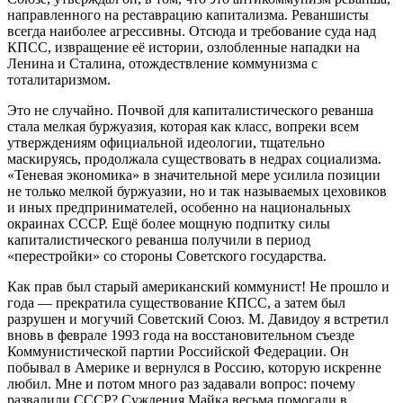
направленного на реставрацию капитализма. Реваншисты
всегда наиболее агрессивны. Отсюда и требование суда над
КПСС, извращение её истории, озлобленные нападки на
Ленина и Сталина, отождествление коммунизма с
тоталитаризмом.
Это не случайно. Почвой для капиталистического реванша
стала мелкая буржуазия, которая как класс, вопреки всем
утверждениям официальной идеологии, тщательно
маскируясь, продолжала существовать в недрах социализма.
«Теневая экономика» в значительной мере усилила позиции
не только мелкой буржуазии, но и так называемых цеховиков
и иных предпринимателей, особенно на национальных
окраинах СССР. Ещё более мощную подпитку силы
капиталистического реванша получили в период
«перестройки» со стороны Советского государства.
Как прав был старый американский коммунист! Не прошло и
года — прекратила существование КПСС, а затем был
разрушен и могучий Советский Союз. М. Давидоу я встретил
вновь в феврале 1993 года на восстановительном съезде
Коммунистической партии Российской Федерации. Он
побывал в Америке и вернулся в Россию, которую искренне
любил. Мне и потом много раз задавали вопрос: почему
развалили СССР? Суждения Майка весьма помогали в