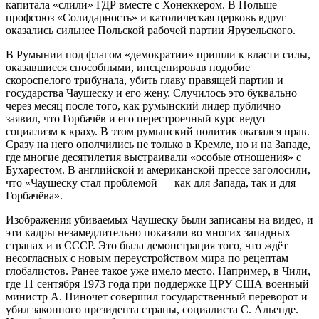
капитала «слили» ГДР вместе с Хонеккером. В Польше
профсоюз «Солидарность» и католическая церковь вдруг
оказались сильнее Польской рабочей партии Ярузельского.
В Румынии под флагом «демократии» пришли к власти силы,
оказавшиеся способными, инсценировав подобие
скороспелого трибунала, убить главу правящей партии и
государства Чаушеску и его жену. Случилось это буквально
через месяц после того, как румынский лидер публично
заявил, что Горбачёв и его перестроечный курс ведут
социализм к краху. В этом румынский политик оказался прав.
Сразу на него ополчились не только в Кремле, но и на Западе,
где многие десятилетия выстраивали «особые отношения» с
Бухарестом. В английской и американской прессе заголосили,
что «Чаушеску стал проблемой — как для Запада, так и для
Горбачёва».
Изображения убиваемых Чаушеску были записаны на видео, и
эти кадры незамедлительно показали во многих западных
странах и в СССР. Это была демонстрация того, что ждёт
несогласных с новым переустройством мира по рецептам
глобалистов. Ранее такое уже имело место. Например, в Чили,
где 11 сентября 1973 года при поддержке ЦРУ США военный
министр А. Пиночет совершил государственный переворот и
убил законного президента страны, социалиста С. Альенде.