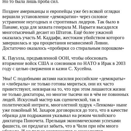
Но то была лишь проба сил.
Позднее американцы и европейцы уже без всякой оглядки
вершили установление «демократии» через силовое
устранение неугодных и строптивых лидеров. Так было в
Панаме, куда для захвата генерала М. Нарьеги высадился
многотысячный десант из Штатов. Ещё более ужасной
оказалась участь М. Каддафи, жестоким убийством которого
завершилась и эра процветания независимой Ливии.
Достаточно оказалось «пробирки со стиральным порошком»
К. Пауэлла, предъявленной ООН, чтобы обосновать
вторжение войск США и союзников по НАТО в Ирак в 2003
году с целью свержения и казни С. Хусейна.
Увы! С подобными актами насилия российские «демократы»
и «либералы» не только готовы мириться, они их часто
приветствуют, невзирая на то, что при этом лишаются жизни
не только диктаторы, но многие тысячи ни в чём не повинных
людей. Искусный мастер как сценической, так и
политической интриги, многолетний худрук «Ленкома» ныне
уже покойный М. Захаров договорился до того, что в качестве
образца для подражания указывал на режим чилийского
диктатора Пиночета. Прельщая экономическими успехами
фашиста, он предлагал забыть, что в Чили при нём много