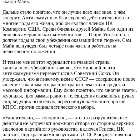
сказал Майк.
Дальше стало понятно, что он лучше всех нас знал, о чём
говорит. Антикоммунизм был суровой действительностью
многие годы его жизни, ибо он являлся членом ЦК
Компартии США. Среди близких друзей Майка был один из
лидеров американских коммунистов — Генри Уинстон, на
долгие годы за свои убеждения оказавшийся в тюрьме. Сам
Майк вынужден был четыре года жить и работать на
нелегальном положении.
И тем не менее этот журналист из главной страны
капитализма убеждённо заявлял, что мировой центр
антикоммунизма переместился в Советский Союз. Он
утверждал, что антикоммунизм в СССР — совершенно новое
явление. Главным его распространителем стали средства
массовой информации. Ему было понятно, что многие газеты,
журналы, программы радио и телевидения оказались в руках
сил, ведущих оголтелую, агрессивную кампанию против
КПСС, против социалистического выбора.
«Удивительно, — говорил он, — что эти разрушительные
действия не встречают должного отпора со стороны верхних
эшелонов партийного руководства, включая Генсека ЦК
партии. Под красивыми лозунгами в СССР осуществляется