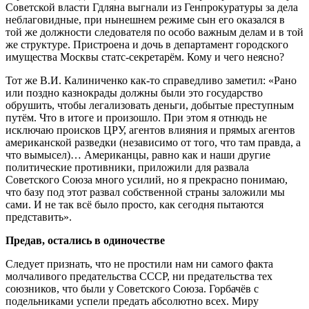
Советской власти Гдляна выгнали из Генпрокуратуры за дела
неблаговидные, при нынешнем режиме сын его оказался в
той же должности следователя по особо важным делам и в той
же структуре. Пристроена и дочь в департамент городского
имущества Москвы статс-секретарём. Кому и чего неясно?
Тот же В.И. Калиниченко как-то справедливо заметил: «Рано
или поздно казнокрады должны были это государство
обрушить, чтобы легализовать деньги, добытые преступным
путём. Что в итоге и произошло. При этом я отнюдь не
исключаю происков ЦРУ, агентов влияния и прямых агентов
американской разведки (независимо от того, что там правда, а
что вымысел)… Американцы, равно как и наши другие
политические противники, приложили для развала
Советского Союза много усилий, но я прекрасно понимаю,
что базу под этот развал собственной страны заложили мы
сами. И не так всё было просто, как сегодня пытаются
представить».
Предав, остались в одиночестве
Следует признать, что не простили нам ни самого факта
молчаливого предательства СССР, ни предательства тех
союзников, что были у Советского Союза. Горбачёв с
подельниками успели предать абсолютно всех. Миру