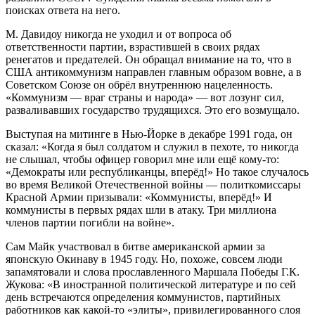
поисках ответа на него.
М. Давидоу никогда не уходил и от вопроса об
ответственности партии, взрастившей в своих рядах
ренегатов и предателей. Он обращал внимание на то, что в
США антикоммунизм направлен главным образом вовне, а в
Советском Союзе он обрёл внутреннюю нацеленность.
«Коммунизм — враг страны и народа» — вот лозунг сил,
разваливавших государство трудящихся. Это его возмущало.
Выступая на митинге в Нью-Йорке в декабре 1991 года, он
сказал: «Когда я был солдатом и служил в пехоте, то никогда
не слышал, чтобы офицер говорил мне или ещё кому-то:
«Демократы или республиканцы, вперёд!» Но такое случалось
во время Великой Отечественной войны — политкомиссары
Красной Армии призывали: «Коммунисты, вперёд!» И
коммунисты в первых рядах шли в атаку. Три миллиона
членов партии погибли на войне».
Сам Майк участвовал в битве американской армии за
японскую Окинаву в 1945 году. Но, похоже, совсем люди
запамятовали и слова прославленного Маршала Победы Г.К.
Жукова: «В иностранной политической литературе и по сей
день встречаются определения коммунистов, партийных
работников как какой-то «элиты», привилегированного слоя