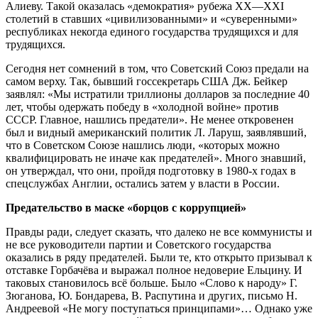
Алиеву. Такой оказалась «демократия» рубежа XX—XXI
столетий в ставших «цивилизованными» и «суверенными»
республиках некогда единого государства трудящихся и для
трудящихся.
Сегодня нет сомнений в том, что Советский Союз предали на
самом верху. Так, бывший госсекретарь США Дж. Бейкер
заявлял: «Мы истратили триллионы долларов за последние 40
лет, чтобы одержать победу в «холодной войне» против
СССР. Главное, нашлись предатели». Не менее откровенен
был и видный американский политик Л. Ларуш, заявлявший,
что в Советском Союзе нашлись люди, «которых можно
квалифицировать не иначе как предателей». Много знавший,
он утверждал, что они, пройдя подготовку в 1980-х годах в
спецслужбах Англии, остались затем у власти в России.
Предательство в маске «борцов с коррупцией»
Правды ради, следует сказать, что далеко не все коммунисты и
не все руководители партии и Советского государства
оказались в ряду предателей. Были те, кто открыто призывал к
отставке Горбачёва и выражал полное недоверие Ельцину. И
таковых становилось всё больше. Было «Слово к народу» Г.
Зюганова, Ю. Бондарева, В. Распутина и других, письмо Н.
Андреевой «Не могу поступаться принципами»… Однако уже