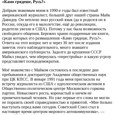
«Камо грядеше, Русь?»
Добрым знакомым моим в 1990-е годы был известный
американский журналист, большой друг нашей страны Майк
Давидоу. Он неплохо знал русский язык (да и родился он в
России, откуда его в малолетстве, ещё до революции,
родители увезли в США). Потому у нас была возможность
свободного общения. Бережно храню подаренные им книги,
среди которых его размышления «Камо грядеше, Русь?».
Ответа на этот вопрос нет и через 30 лет после издания
заметок этого наблюдательного, много знавшего
американского публициста. Задолго до крушения СССР
Майкл увидел, чем обернулась «перестройка» и какую угрозу
представляет псевдодемократия.
Моё знакомство с Майком состоялось в последние дни
пребывания в докторантуре Академии общественных наук
при ЦК КПСС. В январе 1991 года меня пригласили на
встречу журналиста из США с идеологическим активом в
Общественно-политическом центре Московского горкома
партии. Невысокого роста, коренастый и ничем не
примечательный человек. Но уже первые его слова не могли
не поразить своей справедливостью и прямотой. «Мне больно
выступать перед вами сегодня. Советский Союз стал в
настоящее время центром мирового антикоммунизма», —