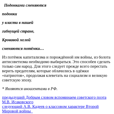
Подонками сменяются
подонки
у власти в нашей
гибнущей стране,
Кровавой мглой
сменяются потёмки…
Из потёмок капитализма и порождённой им войны, из болота
антисоветизма необходимо выбираться. Это способен сделать
только сам народ. Для этого следует прежде всего перестать
верить предателям, которые облачились в одёжки
«патриотов», продолжая клеветать на социализм и великую
советскую эпоху.
* Являются иноагентами в РФ.
Навигация
Предыдущий
предыдущий
Добрым словом вспоминаем советского поэта
пост:
М.В. Исаковского
по
Следующее
следующий
А.В. Кадеев о классовом характере Второй
записям
сообщение:
Мировой войны