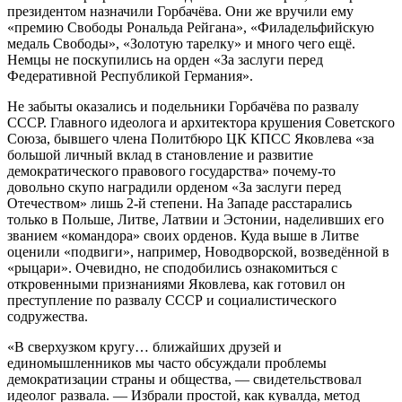
президентом назначили Горбачёва. Они же вручили ему
«премию Свободы Рональда Рейгана», «Филадельфийскую
медаль Свободы», «Золотую тарелку» и много чего ещё.
Немцы не поскупились на орден «За заслуги перед
Федеративной Республикой Германия».
Не забыты оказались и подельники Горбачёва по развалу
СССР. Главного идеолога и архитектора крушения Советского
Союза, бывшего члена Политбюро ЦК КПСС Яковлева «за
большой личный вклад в становление и развитие
демократического правового государства» почему-то
довольно скупо наградили орденом «За заслуги перед
Отечеством» лишь 2-й степени. На Западе расстарались
только в Польше, Литве, Латвии и Эстонии, наделивших его
званием «командора» своих орденов. Куда выше в Литве
оценили «подвиги», например, Новодворской, возведённой в
«рыцари». Очевидно, не сподобились ознакомиться с
откровенными признаниями Яковлева, как готовил он
преступление по развалу СССР и социалистического
содружества.
«В сверхузком кругу… ближайших друзей и
единомышленников мы часто обсуждали проблемы
демократизации страны и общества, — свидетельствовал
идеолог развала. — Избрали простой, как кувалда, метод