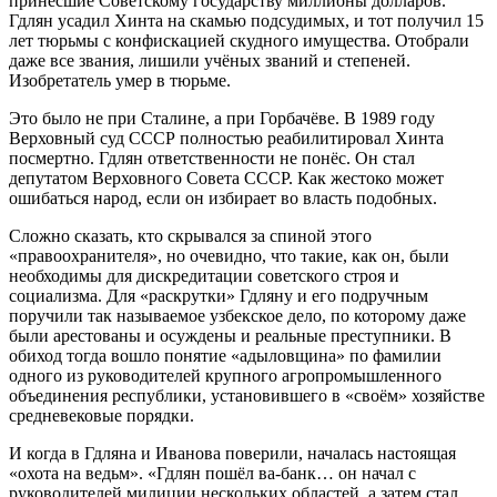
принёсшие Советскому государству миллионы долларов.
Гдлян усадил Хинта на скамью подсудимых, и тот получил 15
лет тюрьмы с конфискацией скудного имущества. Отобрали
даже все звания, лишили учёных званий и степеней.
Изобретатель умер в тюрьме.
Это было не при Сталине, а при Горбачёве. В 1989 году
Верховный суд СССР полностью реабилитировал Хинта
посмертно. Гдлян ответственности не понёс. Он стал
депутатом Верховного Совета СССР. Как жестоко может
ошибаться народ, если он избирает во власть подобных.
Сложно сказать, кто скрывался за спиной этого
«правоохранителя», но очевидно, что такие, как он, были
необходимы для дискредитации советского строя и
социализма. Для «раскрутки» Гдляну и его подручным
поручили так называемое узбекское дело, по которому даже
были арестованы и осуждены и реальные преступники. В
обиход тогда вошло понятие «адыловщина» по фамилии
одного из руководителей крупного агропромышленного
объединения республики, установившего в «своём» хозяйстве
средневековые порядки.
И когда в Гдляна и Иванова поверили, началась настоящая
«охота на ведьм». «Гдлян пошёл ва-банк… он начал с
руководителей милиции нескольких областей, а затем стал