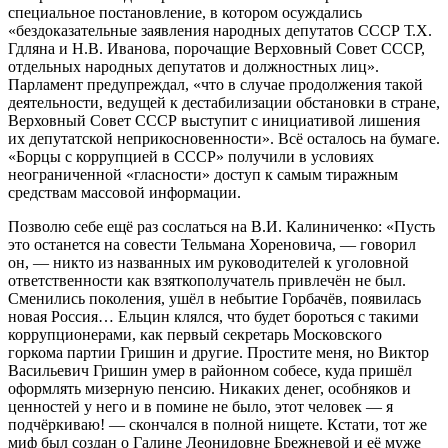
специальное постановление, в котором осуждались
«бездоказательные заявления народных депутатов СССР Т.Х.
Гдляна и Н.В. Иванова, порочащие Верховный Совет СССР,
отдельных народных депутатов и должностных лиц».
Парламент предупреждал, «что в случае продолжения такой
деятельности, ведущей к дестабилизации обстановки в стране,
Верховный Совет СССР выступит с инициативой лишения
их депутатской неприкосновенности». Всё осталось на бумаге.
«Борцы с коррупцией в СССР» получили в условиях
неограниченной «гласности» доступ к самым тиражным
средствам массовой информации.
Позволю себе ещё раз сослаться на В.И. Калиниченко: «Пусть
это останется на совести Тельмана Хореновича, — говорил
он, — никто из названных им руководителей к уголовной
ответственности как взяткополучатель привлечён не был.
Сменились поколения, ушёл в небытие Горбачёв, появилась
новая Россия… Ельцин клялся, что будет бороться с такими
коррупционерами, как первый секретарь Московского
горкома партии Гришин и другие. Простите меня, но Виктор
Васильевич Гришин умер в районном собесе, куда пришёл
оформлять мизерную пенсию. Никаких денег, особняков и
ценностей у него и в помине не было, этот человек — я
подчёркиваю! — скончался в полной нищете. Кстати, тот же
миф был создан о Галине Леонидовне Брежневой и её муже