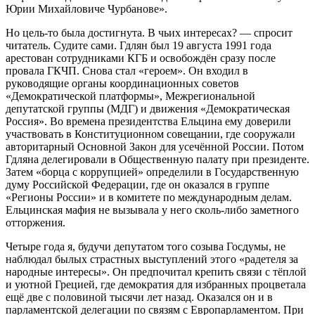
Юрии Михайловиче Чурбанове».
Но цель-то была достигнута. В чьих интересах? — спросит
читатель. Судите сами. Гдлян был 19 августа 1991 года
арестован сотрудниками КГБ и освобождён сразу после
провала ГКЧП. Снова стал «героем». Он входил в
руководящие органы координационных советов
«Демократической платформы», Межрегиональной
депутатской группы (МДГ) и движения «Демократическая
Россия». Во времена президентства Ельцина ему доверили
участвовать в Конституционном совещании, где сооружали
авторитарный Основной Закон для усечённой России. Потом
Гдляна делегировали в Общественную палату при президенте.
Затем «борца с коррупцией» определили в Государственную
думу Российской Федерации, где он оказался в группе
«Регионы России» и в комитете по международным делам.
Ельцинская мафия не вызывала у него сколь-либо заметного
отторжения.
Четыре года я, будучи депутатом того созыва Госдумы, не
наблюдал былых страстных выступлений этого «радетеля за
народные интересы». Он предпочитал крепить связи с тёплой
и уютной Грецией, где демократия для избранных процветала
ещё две с половиной тысячи лет назад. Оказался он и в
парламентской делегации по связям с Европарламентом. При