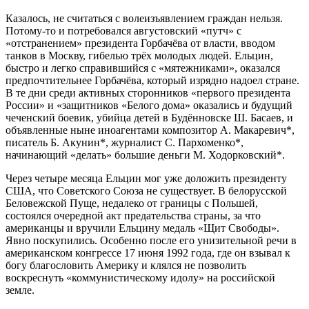
Казалось, не считаться с волеизъявлением граждан нельзя.
Потому-то и потребовался августовский «путч» с
«отстранением» президента Горбачёва от власти, вводом
танков в Москву, гибелью трёх молодых людей. Ельцин,
быстро и легко справившийся с «мятежниками», оказался
предпочтительнее Горбачёва, который изрядно надоел стране.
В те дни среди активных сторонников «первого президента
России» и «защитников «Белого дома» оказались и будущий
чеченский боевик, убийца детей в Будённовске Ш. Басаев, и
объявленные ныне иноагентами композитор А. Макаревич*,
писатель Б. Акунин*, журналист С. Пархоменко*,
начинающий «делать» большие деньги М. Ходорковский*.
Через четыре месяца Ельцин мог уже доложить президенту
США, что Советского Союза не существует. В белорусской
Беловежской Пуще, недалеко от границы с Польшей,
состоялся очередной акт предательства страны, за что
американцы и вручили Ельцину медаль «Щит Свободы».
Явно поскупились. Особенно после его унизительной речи в
американском конгрессе 17 июня 1992 года, где он взывал к
богу благословить Америку и клялся не позволить
воскреснуть «коммунистическому идолу» на российской
земле.