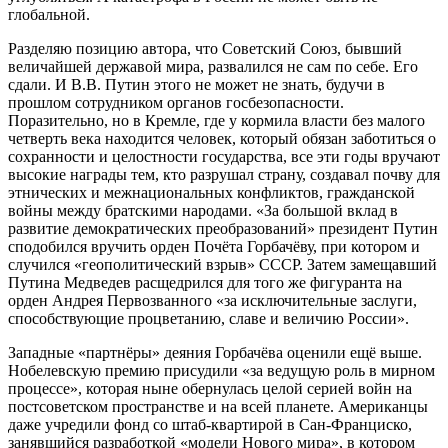
глобальной.
Разделяю позицию автора, что Советский Союз, бывший
величайшей державой мира, развалился не сам по себе. Его
сдали. И В.В. Путин этого не может не знать, будучи в
прошлом сотрудником органов госбезопасности.
Поразительно, но в Кремле, где у кормила власти без малого
четверть века находится человек, который обязан заботиться о
сохранности и целостности государства, все эти годы вручают
высокие награды тем, кто разрушал страну, создавал почву для
этнических и межнациональных конфликтов, гражданской
войны между братскими народами. «За большой вклад в
развитие демократических преобразований» президент Путин
сподобился вручить орден Почёта Горбачёву, при котором и
случился «геополитический взрыв» СССР. Затем замещавший
Путина Медведев расщедрился для того же фигуранта на
орден Андрея Первозванного «за исключительные заслуги,
способствующие процветанию, славе и величию России».
Западные «партнёры» деяния Горбачёва оценили ещё выше.
Нобелевскую премию присудили «за ведущую роль в мирном
процессе», которая ныне обернулась целой серией войн на
постсоветском пространстве и на всей планете. Американцы
даже учредили фонд со штаб-квартирой в Сан-Франциско,
занявшийся разработкой «модели Нового мира», в котором