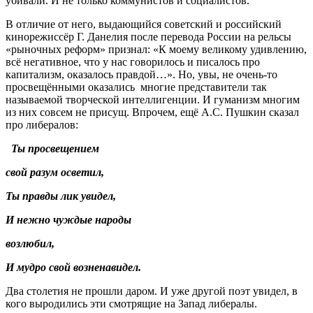
убивали. И не только коммунистов и социалистов.
В отличие от него, выдающийся советский и российский
кинорежиссёр Г. Данелия после перевода России на рельсы
«рыночных реформ» признал: «К моему великому удивлению,
всё негативное, что у нас говорилось и писалось про
капитализм, оказалось правдой…». Но, увы, не очень-то
просвещёнными оказались многие представители так
называемой творческой интеллигенции. И гуманизм многим
из них совсем не присущ. Впрочем, ещё А.С. Пушкин сказал
про либералов:
Ты просвещением
свой разум осветил,
Ты правды лик увидел,
И нежно чуждые народы
возлюбил,
И мудро свой возненавидел.
Два столетия не прошли даром. И уже другой поэт увидел, в
кого выродились эти смотрящие на Запад либералы.