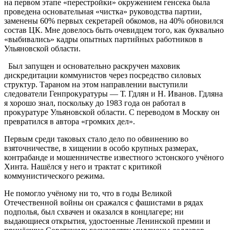
на первом этапе «перестройки» окружением генсека была
проведена основательная «чистка» руководства партии,
заменены 60% первых секретарей обкомов, на 40% обновился
состав ЦК. Мне довелось быть очевидцем того, как буквально
«выбивались» кадры опытных партийных работников в
Ульяновской области.
Был запущен и основательно раскручен маховик
дискредитации коммунистов через посредство силовых
структур. Тараном на этом направлении выступили
следователи Генпрокуратуры — Т. Гдлян и Н. Иванов. Гдляна
я хорошо знал, поскольку до 1983 года он работал в
прокуратуре Ульяновской области. С переводом в Москву он
превратился в автора «громких дел».
Первым среди таковых стало дело по обвинению во
взяточничестве, в хищении в особо крупных размерах,
контрабанде и мошенничестве известного эстонского учёного
Хинта. Нашёлся у него и трактат с критикой
коммунистического режима.
Не помогло учёному ни то, что в годы Великой
Отечественной войны он сражался с фашистами в рядах
подполья, был схвачен и оказался в концлагере; ни
выдающиеся открытия, удостоенные Ленинской премии и