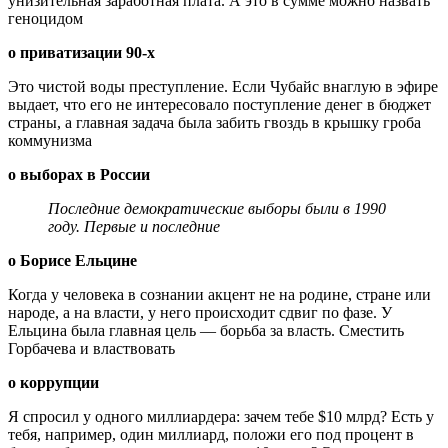
унизительная заработная плата. А это в сумме можно назвать
геноцидом
о приватизации 90-х
Это чистой воды преступление. Если Чубайс внаглую в эфире
выдает, что его не интересовало поступление денег в бюджет
страны, а главная задача была забить гвоздь в крышку гроба
коммунизма
о выборах в России
Последние демократические выборы были в 1990
году. Первые и последние
о Борисе Ельцине
Когда у человека в сознании акцент не на родине, стране или
народе, а на власти, у него происходит сдвиг по фазе. У
Ельцина была главная цель — борьба за власть. Сместить
Горбачева и властвовать
о коррупции
Я спросил у одного миллиардера: зачем тебе $10 млрд? Есть у
тебя, например, один миллиард, положи его под процент в