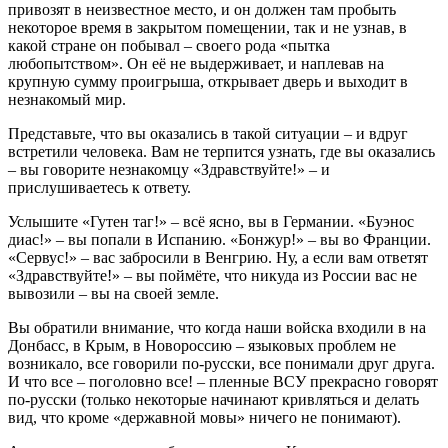
привозят в неизвестное место, и он должен там пробыть
некоторое время в закрытом помещении, так и не узнав, в
какой стране он побывал – своего рода «пытка
любопытством». Он её не выдерживает, и наплевав на
крупную сумму проигрыша, открывает дверь и выходит в
незнакомый мир.
Представьте, что вы оказались в такой ситуации – и вдруг
встретили человека. Вам не терпится узнать, где вы оказались
– вы говорите незнакомцу «Здравствуйте!» – и
прислушиваетесь к ответу.
Услышите «Гутен таг!» – всё ясно, вы в Германии. «Буэнос
диас!» – вы попали в Испанию. «Бонжур!» – вы во Франции.
«Сервус!» – вас забросили в Венгрию. Ну, а если вам ответят
«Здравствуйте!» – вы поймёте, что никуда из России вас не
вывозили – вы на своей земле.
Вы обратили внимание, что когда наши войска входили в на
Донбасс, в Крым, в Новороссию – языковых проблем не
возникало, все говорили по-русски, все понимали друг друга.
И что все – поголовно все! – пленные ВСУ прекрасно говорят
по-русски (только некоторые начинают кривляться и делать
вид, что кроме «державной мовы» ничего не понимают).