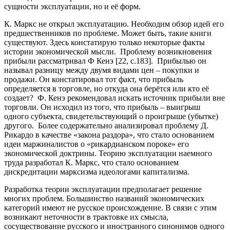
сущности эксплуатации, но и её форм.
К. Маркс не открыл эксплуатацию. Необходим обзор идей его
предшественников по проблеме. Может быть, такие книги
существуют. Здесь констатирую только некоторые факты
истории экономической мысли. Проблему возникновения
прибыли рассматривал Ф Кенэ [22, с.183]. Прибылью он
называл разницу между двумя видами цен – покупки и
продажи. Он констатировал тот факт, что прибыль
определяется в торговле, но откуда она берётся или кто её
создает? Ф. Кенэ рекомендовал искать источник прибыли вне
торговли. Он исходил из того, что прибыль – выигрыш
одного субъекта, свидетельствующий о проигрыше (убытке)
другого. Более содержательно анализировал проблему Д.
Рикардо в качестве «закона раздора», что стало основанием
идеи маржиналистов о «рикардианском пороке» его
экономической доктрины. Теорию эксплуатации наемного
труда разработал К. Маркс, что стало основанием
дискредитации марксизма идеологами капитализма.
Разработка теории эксплуатации предполагает решение
многих проблем. Большинство названий экономических
категорий имеют не русское происхождение. В связи с этим
возникают неточности в трактовке их смысла,
сосуществование русского и иностранного синонимов одного