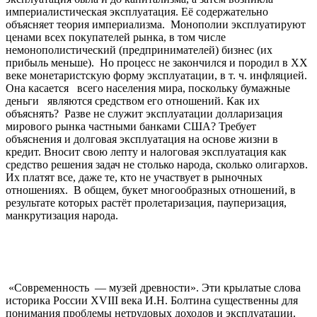
империалистическая эксплуатация. Её содержательно
объясняет теория империализма. Монополии эксплуатируют
ценами всех покупателей рынка, в том числе
немонополистический (предпринимателей) бизнес (их
прибыль меньше). Но процесс не закончился и породил в ХХ
веке монетаристскую форму эксплуатации, в т. ч. инфляцией.
Она касается всего населения мира, поскольку бумажные
деньги являются средством его отношений. Как их
объяснять? Разве не служит эксплуатации долларизация
мирового рынка частными банками США? Требует
объяснения и долговая эксплуатация на основе жизни в
кредит. Вносит свою лепту и налоговая эксплуатация как
средство решения задач не столько народа, сколько олигархов.
Их платят все, даже те, кто не участвует в рыночных
отношениях. В общем, букет многообразных отношений, в
результате которых растёт пролетаризация, пауперизация,
манкрутизация народа.
«Современность — музей древности». Эти крылатые слова
историка России ХVIII века И.Н. Болтина существенны для
понимания проблемы нетрудовых доходов и эксплуатации.