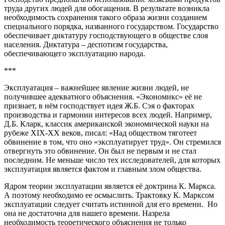
труда других людей для обогащения. В результате возникла
необходимость сохранения такого образа жизни созданием
специального порядка, названного государством. Государство
обеспечивает диктатуру господствующего в обществе слоя
населения. Диктатура – деспотизм государства,
обеспечивающего эксплуатацию народа.
***
Эксплуатация – важнейшее явление жизни людей, не
получившее адекватного объяснения. «Экономикс» её не
признает, в нём господствует идея Ж.Б. Сэя о факторах
производства и гармонии интересов всех людей. Например,
Д.Б. Кларк, классик американской экономической науки на
рубеже ХIХ-ХХ веков, писал: «Над обществом тяготеет
обвинение в том, что оно «эксплуатирует труд». Он стремился
отвергнуть это обвинение. Он был не первым и не стал
последним. Не меньше число тех исследователей, для которых
эксплуатация является фактом и главным злом общества.
Ядром теории эксплуатации является её доктрина К. Маркса.
А поэтому необходимо ее осмыслить. Трактовку К. Марксом
эксплуатации следует считать истинной для его времени. Но
она не достаточна для нашего времени. Назрела
необходимость теоретического объяснения не только