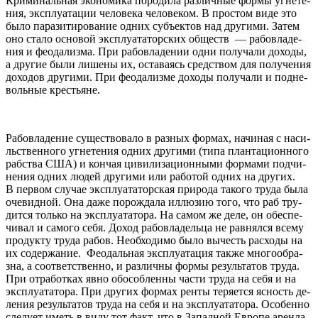
Кри­ми­на­ль­ная эко­но­ми­ка по­ро­ди­ла раз­лич­ные фор­мы угне­те­
ния, экс­плу­ата­ции че­ло­ве­ка че­ло­ве­ком. В про­стом ви­де это
бы­ло па­ра­зи­ти­ро­ва­ни­е од­них субъ­ек­тов над дру­ги­ми. За­тем
оно ста­ло осно­вой экс­плу­ата­торс­ких об­щес­тв — ра­бо­вла­де­
ния и фе­ода­ли­зма. При ра­бо­вла­де­нии од­ни по­лу­ча­ли до­хо­ды,
а дру­гие бы­ли ли­ше­ны их, оставаясь средс­твом для по­лу­че­ния
до­хо­дов дру­ги­ми. При фе­ода­ли­зме до­хо­ды по­лу­ча­ли и под­не­
во­ль­ные крес­ть­яне.
Ра­бо­вла­де­ние су­ще­ство­ва­ло в раз­ных фор­мах, на­чи­ная с на­си­
льс­твен­но­го угне­те­ния од­них дру­ги­ми (ти­па план­та­ци­он­но­го
рабс­тва США) и кон­чая ци­ви­ли­за­ци­он­ны­ми фор­ма­ми под­чи­
не­ния од­них лю­дей дру­ги­ми или ра­бо­той од­них на дру­гих.
В пер­вом слу­чае экс­плу­ата­торс­кая при­ро­да та­ко­го тру­да бы­ла
оче­вид­ной. Она да­же по­рож­да­ла ил­лю­зию то­го, что раб тру­
дит­ся то­ль­ко на экс­плу­ата­то­ра. На са­мом же де­ле, он обес­пе­
чи­вал и са­мо­го се­бя. До­ход ра­бо­вла­де­ль­ца не рав­нял­ся все­му
продукту тру­да ра­бов. Не­об­хо­ди­мо бы­ло вы­честь рас­хо­ды на
их со­де­ржа­ние. Фе­ода­ль­ная экс­плу­ата­ция так­же мно­го­об­ра­
зна, а со­от­ветс­твен­но, и различны фор­мы ре­зу­ль­та­тов тру­да.
При от­ра­бо­тках яв­но обо­со­блен­ны час­ти тру­да на се­бя и на
экс­плу­ата­то­ра. При дру­гих фор­мах рен­ты те­ря­ет­ся яс­ность де­
ле­ния ре­зу­ль­та­тов тру­да на се­бя и на экс­плу­ата­то­ра. Осо­бен­но
сле­ду­ет иметь в ви­ду тот факт, что в За­пад­ной Ев­ро­пе арен­да