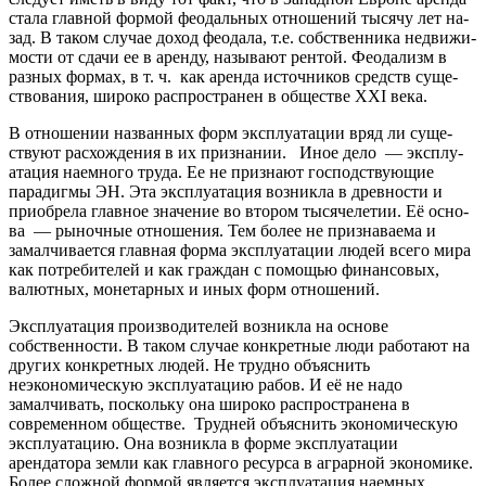
ста­ла глав­ной фор­мой фе­ода­ль­ных от­но­ше­ний ты­ся­чу лет на­
зад. В та­ком слу­чае до­ход фе­ода­ла, т.е. собс­твен­ни­ка не­дви­жи­
мо­сти от сдачи ее в арен­ду, называют рен­той. Фе­ода­лизм в
раз­ных фор­мах, в т. ч. как арен­да ис­точ­ни­ков средств су­ще­
ство­ва­ния, ши­ро­ко рас­про­стра­нен в обществе ХХI ве­ка.
В от­но­ше­нии на­зван­ных форм экс­плу­ата­ции вряд ли су­ще­
ству­ют рас­хо­жде­ния в их при­зна­нии. Иное де­ло — экс­плу­
ата­ция на­ем­но­го тру­да. Ее не признают господствующие
парадигмы ЭН. Эта эксплуатация воз­ни­кла в древ­но­сти и
при­об­ре­ла глав­ное зна­че­ние во вто­ром ты­ся­че­ле­тии. Её осно­
ва — ры­ноч­ные от­но­шения. Тем более не признаваема и
замалчивается главная форма эксплуатации людей всего мира
как потребителей и как граждан с помощью финансовых,
валютных, монетарных и иных форм отношений.
Эксплуатация производителей возникла на основе
собственности. В таком случае конкретные люди работают на
других конкретных людей. Не трудно объяснить
неэкономическую эксплуатацию рабов. И её не надо
замалчивать, поскольку она широко распространена в
современном обществе. Трудней объяснить экономическую
эксплуатацию. Она возникла в форме эксплуатации
арендатора земли как главного ресурса в аграрной экономике.
Более сложной формой является эксплуатация наемных