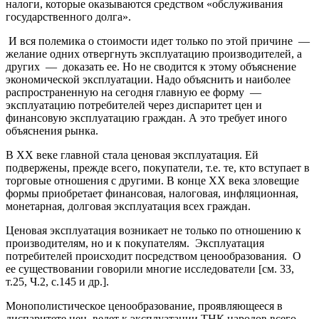
налоги, которые оказываются средством «обслуживания
государственного долга».
И вся полемика о стоимости идет только по этой причине —
желание одних отвергнуть эксплуатацию производителей, а
других — доказать ее. Но не сводится к этому объяснение
экономической эксплуатации. Надо объяснить и наиболее
распространенную на сегодня главную ее форму —
эксплуатацию потребителей через диспаритет цен и
финансовую эксплуатацию граждан. А это требует иного
объяснения рынка.
В ХХ веке главной стала ценовая эксплуатация. Ей
подвержены, прежде всего, покупатели, т.е. те, кто вступает в
торговые отношения с другими. В конце ХХ века зловещие
формы приобретает финансовая, налоговая, инфляционная,
монетарная, долговая эксплуатация всех граждан.
Ценовая эксплуатация возникает не только по отношению к
производителям, но и к покупателям. Эксплуатация
потребителей происходит посредством ценообразования. О
ее существовании говорили многие исследователи [см. 33,
т.25, Ч.2, с.145 и др.].
Монополистическое ценообразование, проявляющееся в
диспаритете цен, ведет к эксплуатации ТНК народов всего