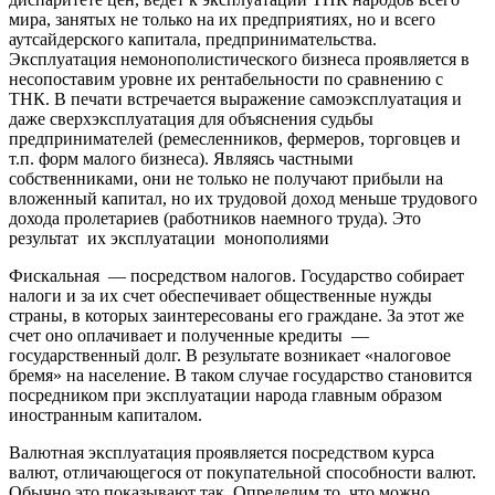
мира, занятых не только на их предприятиях, но и всего
аутсайдерского капитала, предпринимательства.
Эксплуатация немонополистического бизнеса проявляется в
несопоставим уровне их рентабельности по сравнению с
ТНК. В печати встречается выражение самоэксплуатация и
даже сверхэксплуатация для объяснения судьбы
предпринимателей (ремесленников, фермеров, торговцев и
т.п. форм малого бизнеса). Являясь частными
собственниками, они не только не получают прибыли на
вложенный капитал, но их трудовой доход меньше трудового
дохода пролетариев (работников наемного труда). Это
результат их эксплуатации монополиями
Фискальная — посредством налогов. Государство собирает
налоги и за их счет обеспечивает общественные нужды
страны, в которых заинтересованы его граждане. За этот же
счет оно оплачивает и полученные кредиты —
государственный долг. В результате возникает «налоговое
бремя» на население. В таком случае государство становится
посредником при эксплуатации народа главным образом
иностранным капиталом.
Валютная эксплуатация проявляется посредством курса
валют, отличающегося от покупательной способности валют.
Обычно это показывают так. Определим то, что можно