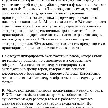
В условиях натурального хозяйства отчуждение породило
угнетение людей в форме рабовладения и феодализма. Все это
показано Ф. Энгельсом в «Происхождении семьи, частной
собственности и государства». Затем отчуждение
происходило по законам рынка в форме первоначального
накопления капитала. К. Маркс показал его в 24 главе первого
тома «Капитала». В таком случае отчуждение проявляется в
экспроприации непосредственных производителей и их
пролетаризации (превращении их в наемных работников). К
настоящему времени 10% населения развитых стран
экспроприировало 90% остального населения, превратив их в
пролетариев, лишив их частной собственности.
Не следует игнорировать эксплуатацию рабов, которая была
не только в прошлом, но существует и в современном
обществе. Аналогично не следует игнорировать и
эксплуатацию арендаторов, которая была основой
классического феодализма в Европе с XI века. Естественно,
что главное внимание следует обратить на последующие ее
формы.
К. Маркс исследовал природу эксплуатации наемного труда.
В XIX веке это была главная проблема общества. Она
существует между работодателем и работополучателем.
Данные его мысли – основа теории эксплуатации. Но
эксплуатация была и до капитализма, а затем возникла