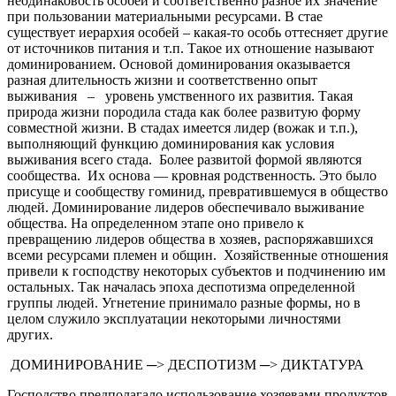
неодинаковость особей и соответственно разное их значение
при пользовании материальными ресурсами. В стае
существует иерархия особей – какая-то особь оттесняет другие
от источников питания и т.п. Такое их отношение называют
доминированием. Основой доминирования оказывается
разная длительность жизни и соответственно опыт
выживания – уровень умственного их развития. Такая
природа жизни породила стада как более развитую форму
совместной жизни. В стадах имеется лидер (вожак и т.п.),
выполняющий функцию доминирования как условия
выживания всего стада. Более развитой формой являются
сообщества. Их основа — кровная родственность. Это было
присуще и сообществу гоминид, превратившемуся в общество
людей. Доминирование лидеров обеспечивало выживание
общества. На определенном этапе оно привело к
превращению лидеров общества в хозяев, распоряжавшихся
всеми ресурсами племен и общин. Хозяйственные отношения
привели к господству некоторых субъектов и подчинению им
остальных. Так началась эпоха деспотизма определенной
группы людей. Угнетение принимало разные формы, но в
целом служило эксплуатации некоторыми личностями
других.
ДОМИНИРОВАНИЕ ─˃ ДЕСПОТИЗМ ─˃ ДИКТАТУРА
Господство предполагало использование хозяевами продуктов