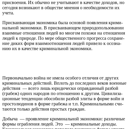
при­свое­ния. Их обыч­но не учи­ты­ва­ют в ка­че­стве до­хо­дов, но
сегодня возникают в обществе мнения о необходимости их
учета.
При­сва­ива­ющая эко­но­ми­ка бы­ла осно­вой по­яв­ле­ния кри­ми­
на­ль­ной эко­но­ми­ки. В при­сва­ива­ющем при­ро­до­по­ль­зо­ва­нии
вза­им­ные от­но­ше­ния лю­дей во мно­гом по­хо­жи на от­но­ше­ния
лю­дей к при­ро­де. По ме­ре об­щес­твен­но­го про­грес­са со­хра­не­
ние ди­ких форм вза­имо­от­но­ше­ния лю­дей при­ве­ло к осо­зна­
нию их в ка­че­стве кри­ми­на­ль­ной эко­но­ми­ки.
Пер­во­на­ча­ль­но вой­на не име­ла осо­бо­го от­ли­чия от дру­гих
кри­ми­на­ль­ных дейс­твий. Вплоть до по­след­них ве­ков во­ен­ные
дейс­твия — все­го лишь юри­ди­че­ски оправ­дан­ный раз­бой
(грабеж) од­них на­ро­дов по от­но­ше­нию к дру­гим. Ци­ви­ли­за­
ци­он­ные тен­ден­ции обо­со­би­ли раз­бой эли­ты в форме вой­н и
про­столюдинов в форме грабежа и т.п. Кри­ми­на­ль­ны­ми счи­
та­ют­ся то­ль­ко дейс­твия про­стых граждан.
До­бы­ча — про­яв­ле­ние кри­ми­на­ль­ной эко­но­ми­ки: раз­лич­ные
формы ограб­ле­ния лю­дей. Это — кри­ми­на­ль­ные до­ходы.