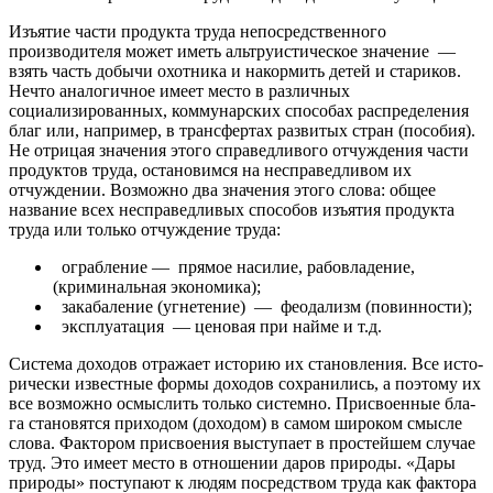
Изъ­ятие час­ти про­дук­та тру­да непосредственного
производителя может иметь альтруистическое значение —
взять часть добычи охотника и накормить детей и стариков.
Нечто аналогичное имеет место в различных
социализированных, коммунарских способах распределения
благ или, например, в трансфертах развитых стран (пособия).
Не отрицая значения этого справедливого отчуждения части
продуктов труда, остановимся на несправедливом их
отчуждении. Возможно два значения этого слова: общее
название всех несправедливых способов изъятия продукта
труда или только отчуждение труда:
ограб­ле­ние — пря­мое на­си­лие, ра­бо­вла­де­ние,
(криминальная экономика);
за­ка­ба­ле­ние (угнетение) — фе­ода­лизм (по­вин­но­сти);
экс­плу­атация — це­но­вая при най­ме и т.д.
Сис­те­ма до­хо­дов от­ра­жа­ет ис­то­рию их ста­но­вле­ния. Все ис­то­
ри­че­ски из­ве­ст­ные фор­мы до­хо­дов со­хра­ни­лись, а по­это­му их
все возможно осмыс­лить то­ль­ко сис­темно. При­сво­ен­ные бла­
га ста­но­вят­ся при­хо­дом (до­хо­до­м) в са­мом ши­ро­ком смыс­ле
сло­ва. Фактором при­свое­ния вы­сту­па­ет в про­стей­шем слу­чае
труд. Это име­ет мес­то в от­но­ше­нии да­ров при­роды. «Да­ры
при­ро­ды» по­сту­па­ют к лю­дям по­средс­твом тру­да как фак­то­ра