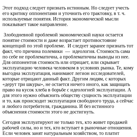
Этот подход следует признать истинным. Но следует учесть
его критику оппонентами и уточнить его трактовку, в т. ч.
используемые понятия. История экономической мысли
показывает такое направление.
Злободневной проблемой экономической науки остается
понятие стоимости и даже возрастает противостояние
концепций по этой проблеме. И следует заранее признать тот
факт, что причина полемики — идеология. Стоимость сама
по себе не проблематична, а проблематичны выводы из нее.
Для оппонентов стоимость или отрицает, или скрывает
эксплуатацию человека человеком в условиях рынка. Те, кому
выгодна эксплуатация, нанимают легион исследователей,
которые отрицают данный факт. Другим людям, с которых
«дерут три шкуры», не остается ничего иного, как защищать
право на кусок хлеба в борьбе с идеологией эксплуатации. А
для этого нужно объяснить обществу сущность эксплуатации
и то, как происходит эксплуатация свободного труда, а сейчас
и любого потребителя, гражданина. И без истинного
объяснения стоимости этого не достигнуть.
Сегодня эксплуатируют не только тех, кто живет продажей
рабочей силы, но и тех, кто вступает в рыночные отношения.
Если человек занят натуральным хозяйством, то платит