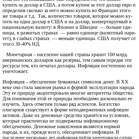
купить за доллар в США, а потом купим за этот доллар евро и
определим сколько за него можно купить во Франции этого
же товара и т.д. Так, ко­ли­че­ство то­ва­ров, ко­то­рое мож­но ку­
пить на один дол­лар в США и на дол­лар, кон­вер­ти­ру­емый в
на­цио­на­ль­ную ва­люту: в Япо­нии и Шве­ции — бо­ль­ше еди­
ни­цы, в раз­ви­тых стра­нах — рав­но еди­ни­це (ва­лют­ный па­ри­
тет), в сла­бых стра­нах — ме­нь­ше еди­ницы. США по­лу­ча­ет от
это­го 30-40% НД.
Монетарная – население нашей страны хранит 100 млрд.
американских долларов как резервы, тем самым передав эти
ресурсы тем, кто печатал доллары. Инфляция постепенно их
уничтожает.
Инфляция – обесценение бумажных символов денег. В ХХ
веке она стала законом рынка и формой эксплуатации народа.
Эту ее природу акцентировали многие авторитеты общества.
Для понимания этой ее природы необходимо досконально ее
изучить. Здесь отметим только ряд аспектов. Богатство
олигархов существует в форме неподверженных инфляции
активов. Даже их денежные средства хранятся на условиях,
которые практически не подвержены инфляционному
обесценению. Денежные накопления являются нормой
народа, и их, прежде всего, обесценивает инфляция. В
последние несколько лет инфляция рубля уничтожила сотни