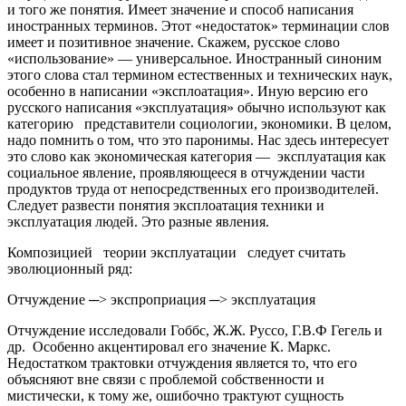
и того же понятия. Имеет значение и способ написания
иностранных терминов. Этот «недостаток» терминации слов
имеет и позитивное значение. Скажем, русское слово
«использование» — универсальное. Иностранный синоним
этого слова стал термином естественных и технических наук,
особенно в написании «эксплоатация». Иную версию его
русского написания «эксплуатация» обычно используют как
категорию представители социологии, экономики. В целом,
надо помнить о том, что это паронимы. Нас здесь интересует
это слово как экономическая категория — эксплуатация как
социальное явление, проявляющееся в отчуждении части
продуктов труда от непосредственных его производителей.
Следует развести понятия эксплоатация техники и
эксплуатация людей. Это разные явления.
Композицией теории эксплуатации следует считать
эволюционный ряд:
Отчуждение ─˃ экспроприация ─˃ эксплуатация
Отчуждение исследовали Гоббс, Ж.Ж. Руссо, Г.В.Ф Гегель и
др. Особенно акцентировал его значение К. Маркс.
Недостатком трактовки отчуждения является то, что его
объясняют вне связи с проблемой собственности и
мистически, к тому же, ошибочно трактуют сущность