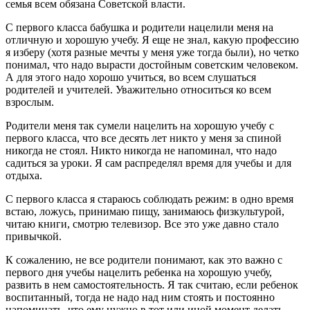
семья всем обязана Советской власти.
С первого класса бабушка и родители нацелили меня на
отличную и хорошую учебу. Я еще не знал, какую профессию
я изберу (хотя разные мечты у меня уже тогда были), но четко
понимал, что надо вырасти достойным советским человеком.
А для этого надо хорошо учиться, во всем слушаться
родителей и учителей. Уважительно относиться ко всем
взрослым.
Родители меня так сумели нацелить на хорошую учебу с
первого класса, что все десять лет никто у меня за спиной
никогда не стоял. Никто никогда не напоминал, что надо
садиться за уроки. Я сам распределял время для учебы и для
отдыха.
С первого класса я стараюсь соблюдать режим: в одно время
встаю, ложусь, принимаю пищу, занимаюсь физкультурой,
читаю книги, смотрю телевизор. Все это уже давно стало
привычкой.
К сожалению, не все родители понимают, как это важно с
первого дня учебы нацелить ребенка на хорошую учебу,
развить в нем самостоятельность. Я так считаю, если ребенок
воспитанный, тогда не надо над ним стоять и постоянно
напоминать, что ему нужно в тот или иной момент делать.