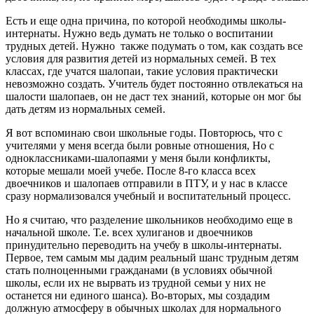
Есть и еще одна причина, по которой необходимы школы-
интернаты. Нужно ведь думать не только о воспитании
трудных детей. Нужно также подумать о том, как создать все
условия для развития детей из нормальных семей. В тех
классах, где учатся шалопаи, такие условия практически
невозможно создать. Учитель будет постоянно отвлекаться на
шалости шалопаев, он не даст тех знаний, которые он мог бы
дать детям из нормальных семей.
Я вот вспоминаю свои школьные годы. Повторюсь, что с
учителями у меня всегда были ровные отношения, Но с
одноклассниками-шалопаями у меня были конфликты,
которые мешали моей учебе. После 8-го класса всех
двоечников и шалопаев отправили в ПТУ, и у нас в классе
сразу нормализовался учебный и воспитательный процесс.
Но я считаю, что разделение школьников необходимо еще в
начальной школе. Т.е. всех хулиганов и двоечников
принудительно переводить на учебу в школы-интернаты.
Первое, тем самым мы дадим реальный шанс трудным детям
стать полноценными гражданами (в условиях обычной
школы, если их не вырвать из трудной семьи у них не
останется ни единого шанса). Во-вторых, мы создадим
должную атмосферу в обычных школах для нормального