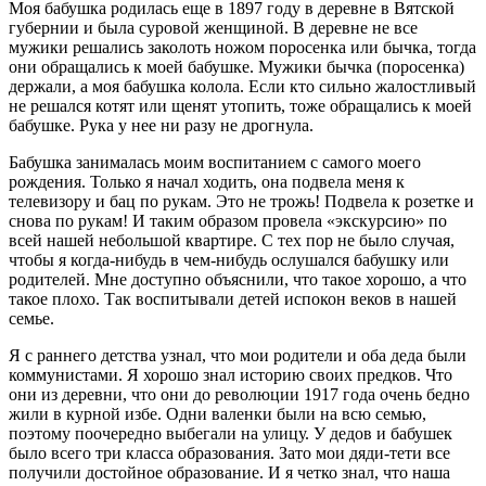
Моя бабушка родилась еще в 1897 году в деревне в Вятской
губернии и была суровой женщиной. В деревне не все
мужики решались заколоть ножом поросенка или бычка, тогда
они обращались к моей бабушке. Мужики бычка (поросенка)
держали, а моя бабушка колола. Если кто сильно жалостливый
не решался котят или щенят утопить, тоже обращались к моей
бабушке. Рука у нее ни разу не дрогнула.
Бабушка занималась моим воспитанием с самого моего
рождения. Только я начал ходить, она подвела меня к
телевизору и бац по рукам. Это не трожь! Подвела к розетке и
снова по рукам! И таким образом провела «экскурсию» по
всей нашей небольшой квартире. С тех пор не было случая,
чтобы я когда-нибудь в чем-нибудь ослушался бабушку или
родителей. Мне доступно объяснили, что такое хорошо, а что
такое плохо. Так воспитывали детей испокон веков в нашей
семье.
Я с раннего детства узнал, что мои родители и оба деда были
коммунистами. Я хорошо знал историю своих предков. Что
они из деревни, что они до революции 1917 года очень бедно
жили в курной избе. Одни валенки были на всю семью,
поэтому поочередно выбегали на улицу. У дедов и бабушек
было всего три класса образования. Зато мои дяди-тети все
получили достойное образование. И я четко знал, что наша