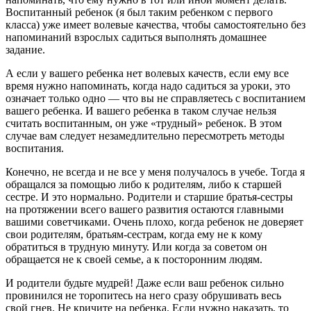
Воспитанный ребенок (я был таким ребенком с первого
класса) уже имеет волевые качества, чтобы самостоятельно без
напоминаний взрослых садиться выполнять домашнее
задание.
А если у вашего ребенка нет волевых качеств, если ему все
время нужно напоминать, когда надо садиться за уроки, это
означает только одно — что вы не справляетесь с воспитанием
вашего ребенка. И вашего ребенка в таком случае нельзя
считать воспитанным, он уже «трудный» ребенок. В этом
случае вам следует незамедлительно пересмотреть методы
воспитания.
Конечно, не всегда и не все у меня получалось в учебе. Тогда я
обращался за помощью либо к родителям, либо к старшей
сестре. И это нормально. Родители и старшие братья-сестры
на протяжении всего вашего развития остаются главными
вашими советчиками. Очень плохо, когда ребенок не доверяет
свои родителям, братьям-сестрам, когда ему не к кому
обратиться в трудную минуту. Или когда за советом он
обращается не к своей семье, а к посторонним людям.
И родители будьте мудрей! Даже если ваш ребенок сильно
провинился не торопитесь на него сразу обрушивать весь
свой гнев. Не кричите на ребенка. Если нужно наказать, то