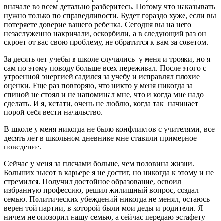
вначале во всем детально разберитесь. Потому что наказывать
нужно только по справедливости. Будет гораздо хуже, если вы
потеряете доверие вашего ребенка. Сегодня вы на него
незаслуженно накричали, оскорбили, а в следующий раз он
скроет от вас свою проблему, не обратится к вам за советом.
За десять лет учебы в школе случались у меня и трояки, но я
сам по этому поводу больше всех переживал. После этого с
утроенной энергией садился за учебу и исправлял плохие
оценки. Еще раз повторяю, что никто у меня никогда за
спиной не стоял и не напоминал мне, что и когда мне надо
сделать. И я, кстати, очень не люблю, когда так начинает
порой себя вести начальство.
В школе у меня никогда не было конфликтов с учителями, все
десять лет в школьном дневнике мне ставили примерное
поведение.
Сейчас у меня за плечами больше, чем половина жизни.
Больших высот в карьере я не достиг, но никогда к этому и не
стремился. Получил достойное образование, освоил
избранную профессию, решил жилищный вопрос, создал
семью. Политических убеждений никогда не менял, остаюсь
верен той партии, в которой были мои деды и родители. Я
ничем не опозорил нашу семью, а сейчас передаю эстафету