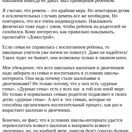
наказания никогда не давал. Был примерным ребенком.
Я считаю, что ремень – это крайняя мера. Но некоторым детям
в исключительных случаях ремень все же необходим. Но
повторюсь, что все очень индивидуально. Наказывать
физически тоже надо с умом, чтобы ребенок на родителей не
озлобился. Кому интересно, как правильно наказывать,
прочитайте «Домострой».
Если семья не справилась с воспитанием ребенка, то
школьные учителя уже ничем не помогут. Даже не надейтесь!
Таких чудес не бывает, они возможны только в лживом кино.
Мое убеждение, что всех школьных шалопаев и двоечников
надо забирать из семьи и воспитывать в условиях школы-
интерната. Они ведь почему стали шалопаями и
двоечниками? Не только потому, что у них есть «дурные
гены». «Дурные гены» есть у всех нас в той или иной мере.
Но только в нормальных семьях родители подавляют в своих
детях «дурные гены». А вот в тех семьях, которые не
способны организовать воспитательный процесс, как раз и
вырастают шалопаи и двоечники.
Конечно, не факт, что в условиях школы-интерната удастся
перевоспитать всякого шалопая и выправить всякого
двоечника, но, по крайней мере, шансов будет гораздо больше.