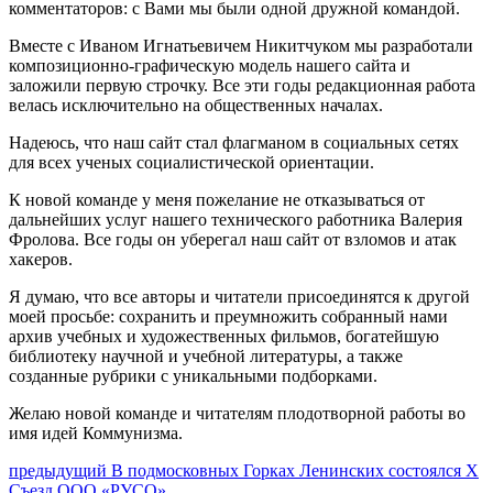
комментаторов: с Вами мы были одной дружной командой.
Вместе с Иваном Игнатьевичем Никитчуком мы разработали
композиционно-графическую модель нашего сайта и
заложили первую строчку. Все эти годы редакционная работа
велась исключительно на общественных началах.
Надеюсь, что наш сайт стал флагманом в социальных сетях
для всех ученых социалистической ориентации.
К новой команде у меня пожелание не отказываться от
дальнейших услуг нашего технического работника Валерия
Фролова. Все годы он уберегал наш сайт от взломов и атак
хакеров.
Я думаю, что все авторы и читатели присоединятся к другой
моей просьбе: сохранить и преумножить собранный нами
архив учебных и художественных фильмов, богатейшую
библиотеку научной и учебной литературы, а также
созданные рубрики с уникальными подборками.
Желаю новой команде и читателям плодотворной работы во
имя идей Коммунизма.
Навигация
Предыдущий
предыдущий
В подмосковных Горках Ленинских состоялся X
пост:
Съезд ООО «РУСО»