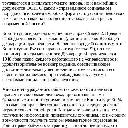
трудящегося и эксплуатируемого народа, но и важнейших
документов ООН. О каком «справедливом социальном
порядке», исключении «любых форм эксплуатации человека»
и «равных правах на собственность» может идти речь в
современной России?
Конституция вроде бы обеспечивает права (глава 2. Права и
свободы человека и гражданина), записанные во Всеобщей
декларации прав человека. Я говорю «вроде бы» потому, что в
Конституции РФ есть право на труд (статья 37), но нет,
например, предусмотренного Декларацией прав человека
1948 года права каждого работающего на «справедливое и
удовлетворительное вознаграждение, обеспечивающее
достойное человека существование для него самого и его
семьи и дополняемого, при необходимости, другими
средствами социального обеспечения».
Апологеты буржуазного общества хвастаются личными
правами и свободами человека, провозглашёнными
буржуазными конституциями, в том числе Конституцией РФ.
Но сами эти права без социальных прав для трудящихся не
играют существенной роли. Как можно говорить о праве на
получение информации применительно к лицам, не имеющим
возможности получить хотя бы элементарное образование?
Или о праве выезжать за границу — в отношении тех, кто