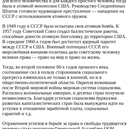
для всего человечества и для каждого простого человека тогда
была в атомной монополии США. Руководство Соединённых
Штатов готовило чудовищное преступление — нападение на
СССР с использованием атомного оружия.
В 1949 году в СССР была испытана своя атомная бомба. К
1957 году Советский Союз создал баллистические ракеты,
способные донести атомную боеголовку до территории США.
В середине 1960-х годов был достигнут ядерный паритет
между СССР и США. Военный потенциал СССР, его
миролюбивая внешняя политика дали советскому человеку
великие права — право на мир и право на жизнь.
Тогда, во второй половине 60-х годов прошлого века,
соотношение сил в пользу сторонников социального
прогресса изменилось не только в военной, но и в
общественно-политической области. Окрепла возникшая
после Второй мировой войны мировая система социализма.
Распались колониальные империи, и десятки стран получили
независимость. Благодаря успехам социализма буржуазия
развитых капиталистических стран была вынуждена идти на
уступки в отношении заработной платы, социальных
гарантий и т.д.
Отражением успехов в борьбе за права и свободы трудящегося
человека стала резолюция Генеральной Ассамблеи ООН