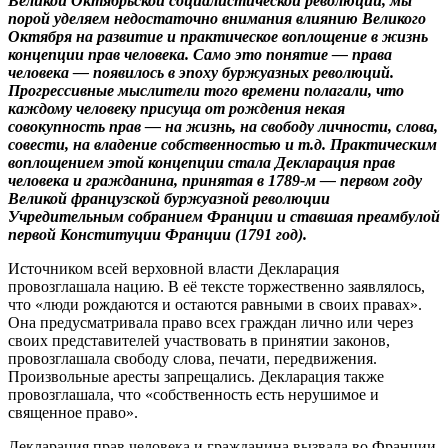
Великой Октябрьской социалистической революции, мы
порой уделяем недостаточно внимания влиянию Великого
Октября на развитие и практическое воплощение в жизнь
концепции прав человека. Само это понятие — права
человека — появилось в эпоху буржуазных революций.
Прогрессивные мыслители того времени полагали, что
каждому человеку присуща от рождения некая
совокупность прав — на жизнь, на свободу личности, слова,
совести, на владение собственностью и т.д. Практическим
воплощением этой концепции стала Декларация прав
человека и гражданина, принятая в 1789-м — первом году
Великой французской буржуазной революции
Учредительным собранием Франции и ставшая преамбулой
первой Конституции Франции (1791 год).
Источником всей верховной власти Декларация
провозглашала нацию. В её тексте торжественно заявлялось,
что «люди рождаются и остаются равными в своих правах».
Она предусматривала право всех граждан лично или через
своих представителей участвовать в принятии законов,
провозглашала свободу слова, печати, передвижения.
Произвольные аресты запрещались. Декларация также
провозглашала, что «собственность есть нерушимое и
священное право».
Декларация прав человека и гражданина вызвала во Франции