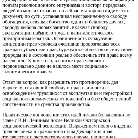
подъём революционного энтузиазма и восторг передовых
людей во многих странах, но сейчас мы хорошо видим: этот
документ, по сути, устанавливал неограниченную свободу
обогащения, освящал богатство одних и бедность других,
свободу выбора любых занятий, включая свободу
эксплуатации наёмного труда и капиталистического
предпринимательства. Ограниченность буржуазной
концепции прав человека очевидна: провозглашая всех
граждан субъектами прав, буржуазное общество в силу своей
природы не в состоянии реально обеспечить эти права всему
населению. Кроме того, в списке прав человека
первоначально даже не нашлось места социально-
экономическим правам.
Ответ на вопрос, как разрешить это противоречие, дал
марксизм, связавший свободу и права личности с
освобождением трудящихся от эксплуатации и перестройкой
социально-экономических отношений на базе общественной
собственности на средства производства.
Практическое воплощение этих идей начали большевики во
главе с В.И. Лениным после Великой Октябрьской
социалистической революции. Выражением нового видения
прав человека и гражданина стала Декларация прав
трудящегося и эксплуатируемого народа, написанная