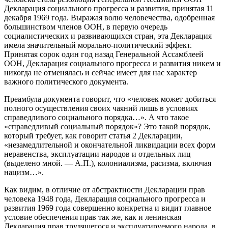
Декларация социального прогресса и развития, принятая 11
декабря 1969 года. Выражая волю человечества, одобренная
большинством членов ООН, в первую очередь
социалистических и развивающихся стран, эта Декларация
имела значительный морально-политический эффект.
Принятая сорок один год назад Генеральной Ассамблеей
ООН, Декларация социального прогресса и развития никем и
никогда не отменялась и сейчас имеет для нас характер
важного политического документа.
Преамбула документа говорит, что «человек может добиться
полного осуществления своих чаяний лишь в условиях
справедливого социального порядка…». А что такое
«справедливый социальный порядок»? Это такой порядок,
который требует, как говорит статья 2 Декларации,
«незамедлительной и окончательной ликвидации всех форм
неравенства, эксплуатации народов и отдельных лиц
(выделено мной. — А.П.), колониализма, расизма, включая
нацизм…».
Как видим, в отличие от абстрактности Декларации прав
человека 1948 года, Декларация социального прогресса и
развития 1969 года совершенно конкретна и видит главное
условие обеспечения прав так же, как и ленинская
Декларация прав трудящегося и эксплуатируемого народа, в