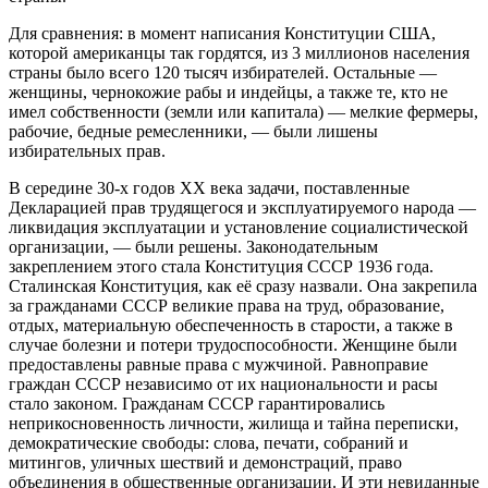
Для сравнения: в момент написания Конституции США,
которой американцы так гордятся, из 3 миллионов населения
страны было всего 120 тысяч избирателей. Остальные —
женщины, чернокожие рабы и индейцы, а также те, кто не
имел собственности (земли или капитала) — мелкие фермеры,
рабочие, бедные ремесленники, — были лишены
избирательных прав.
В середине 30-х годов XX века задачи, поставленные
Декларацией прав трудящегося и эксплуатируемого народа —
ликвидация эксплуатации и установление социалистической
организации, — были решены. Законодательным
закреплением этого стала Конституция СССР 1936 года.
Сталинская Конституция, как её сразу назвали. Она закрепила
за гражданами СССР великие права на труд, образование,
отдых, материальную обеспеченность в старости, а также в
случае болезни и потери трудоспособности. Женщине были
предоставлены равные права с мужчиной. Равноправие
граждан СССР независимо от их национальности и расы
стало законом. Гражданам СССР гарантировались
неприкосновенность личности, жилища и тайна переписки,
демократические свободы: слова, печати, собраний и
митингов, уличных шествий и демонстраций, право
объединения в общественные организации. И эти невиданные