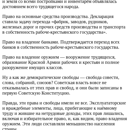
и земля со всеми постройками и инвентарём объявлялась
достоянием всего трудящегося народа.
Право на основные средства производства. Декларация
ставила задачу перехода «фабрик, заводов, рудников,
железных дорог и прочих средств производства и транспорта
в собственность рабоче-крестьянского государства».
Право на владение банками. Подтверждается переход всех
банков в собственность рабоче-крестьянского государства.
Право на владение оружием — вооружение трудящихся,
образование Красной Армии рабочих и крестьян и полное
разоружение имущих классов.
Ну а как же демократические свободы — свобода совести,
слова, собраний, союзов? Советская власть вовсе не
отказывалась от этих прав и свобод, и они были записаны в
первую Советскую Конституцию.
Правда, эти права и свободы имели не все. Эксплуататорские
и враждебные элементы, лица, прибегающие к наёмному
труду и жившие на нетрудовые доходы, этих прав лишались,
включая и избирательное право, и, как видим, право владения
оружием. Эти люди составляли меньшинство населения
страны.