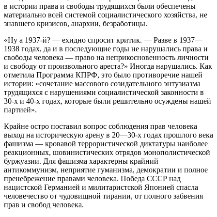
в истории права и свободы трудящихся были обеспечены
материально всей системой социалистического хозяйства, не
знавшего кризисов, анархии, безработицы.
«Ну а 1937-й? — ехидно спросит критик. — Разве в 1937—
1938 годах, да и в последующие годы не нарушались права и
свободы человека — право на неприкосновенность личности
и свободу от произвольного ареста?» Иногда нарушались. Как
отметила Программа КПРФ, это было противоречие нашей
истории: «сочетание массового созидательного энтузиазма
трудящихся с нарушениями социалистической законности в
30-х и 40-х годах, которые были решительно осуждены нашей
партией».
Крайне остро поставил вопрос соблюдения прав человека
выход на историческую арену в 20—30-х годах прошлого века
фашизма — кровавой террористической диктатуры наиболее
реакционных, шовинистических отрядов монополистической
буржуазии. Для фашизма характерны крайний
антикоммунизм, неприятие гуманизма, демократии и полное
пренебрежение правами человека. Победа СССР над
нацистской Германией и милитаристской Японией спасла
человечество от чудовищной тирании, от полного забвения
прав и свобод человека.