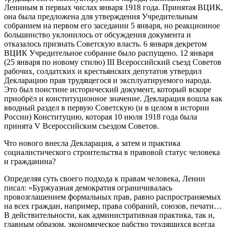
Лениным в первых числах января 1918 года. Принятая ВЦИК,
она была предложена для утверждения Учредительным
собранием на первом его заседании 5 января, но реакционное
большинство уклонилось от обсуждения документа и
отказалось признать Советскую власть. 6 января декретом
ВЦИК Учредительное собрание было распущено. 12 января
(25 января по новому стилю) III Всероссийский съезд Советов
рабочих, солдатских и крестьянских депутатов утвердил
Декларацию прав трудящегося и эксплуатируемого народа.
Это был поистине исторический документ, который вскоре
приобрёл и конституционное значение. Декларация вошла как
вводный раздел в первую Советскую (и в целом в истории
России) Конституцию, которая 10 июля 1918 года была
принята V Всероссийским съездом Советов.
Что нового внесла Декларация, а затем и практика
социалистического строительства в правовой статус человека
и гражданина?
Определяя суть своего подхода к правам человека, Ленин
писал: «Буржуазная демократия ограничивалась
провозглашением формальных прав, равно распространяемых
на всех граждан, например, права собраний, союзов, печати…
В действительности, как административная практика, так и,
главным образом, экономическое рабство трудящихся всегда