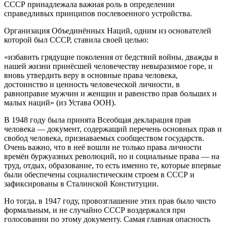
СССР принадлежала важная роль в определении
справедливых принципов послевоенного устройства.
Организация Объединённых Наций, одним из основателей
которой был СССР, ставила своей целью:
«избавить грядущие поколения от бедствий войны, дважды в
нашей жизни принёсшей человечеству невыразимое горе, и
вновь утвердить веру в основные права человека,
достоинство и ценность человеческой личности, в
равноправие мужчин и женщин и равенство прав больших и
малых наций» (из Устава ООН).
В 1948 году была принята Всеобщая декларация прав
человека — документ, содержащий перечень основных прав и
свобод человека, признаваемых сообществом государств.
Очень важно, что в неё вошли не только права личности
времён буржуазных революций, но и социальные права — на
труд, отдых, образование, то есть именно те, которые впервые
были обеспечены социалистическим строем в СССР и
зафиксированы в Сталинской Конституции.
Но тогда, в 1947 году, провозглашение этих прав было чисто
формальным, и не случайно СССР воздержался при
голосовании по этому документу. Самая главная опасность