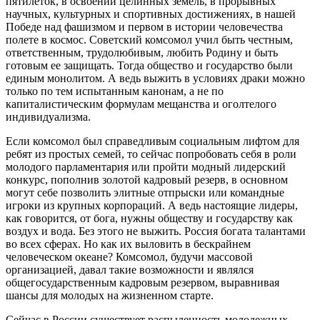
пятилеток, в освоении целинных земель, в прорывных
научных, культурных и спортивных достижениях, в нашей
Победе над фашизмом и первом в истории человечества
полете в космос. Советский комсомол учил быть честным,
ответственным, трудолюбивым, любить Родину и быть
готовым ее защищать. Тогда общество и государство были
единым монолитом. А ведь выжить в условиях драки можно
только по тем испытанным канонам, а не по
капиталистическим формулам мещанства и оголтелого
индивидуализма.
Если комсомол был справедливым социальным лифтом для
ребят из простых семей, то сейчас попробовать себя в роли
молодого парламентария или пройти модный лидерский
конкурс, пополнив золотой кадровый резерв, в основном
могут себе позволить элитные отпрыски или командные
игроки из крупных корпораций. А ведь настоящие лидеры,
как говорится, от бога, нужны обществу и государству как
воздух и вода. Без этого не выжить. Россия богата талантами
во всех сферах. Но как их выловить в бескрайнем
человеческом океане? Комсомол, будучи массовой
организацией, давал такие возможности и являлся
общегосударственным кадровым резервом, выравнивая
шансы для молодых на жизненном старте.
Сейчас в России существует распыленность молодежных