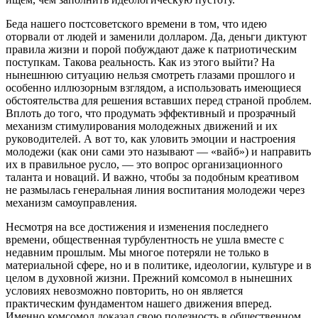
Беда нашего постсоветского времени в том, что идею
оторвали от людей и заменили долларом. Да, деньги диктуют
правила жизни и порой побуждают даже к патриотическим
поступкам. Такова реальность. Как из этого выйти? На
нынешнюю ситуацию нельзя смотреть глазами прошлого и
особенно иллюзорным взглядом, а использовать имеющиеся
обстоятельства для решения вставших перед страной проблем.
Вплоть до того, что продумать эффективный и прозрачный
механизм стимулирования молодежных движений и их
руководителей. А вот то, как уловить эмоции и настроения
молодежи (как они сами это называют — «вайб») и направить
их в правильное русло, — это вопрос организационного
таланта и новаций. И важно, чтобы за подобным креативом
не размылась генеральная линия воспитания молодежи через
механизм самоуправления.
Несмотря на все достижения и изменения последнего
времени, общественная турбулентность не ушла вместе с
недавним прошлым. Мы многое потеряли не только в
материальной сфере, но и в политике, идеологии, культуре и в
целом в духовной жизни. Прежний комсомол в нынешних
условиях невозможно повторить, но он является
практическим фундаментом нашего движения вперед.
Именно комсомол доказал свою полезность в общественном