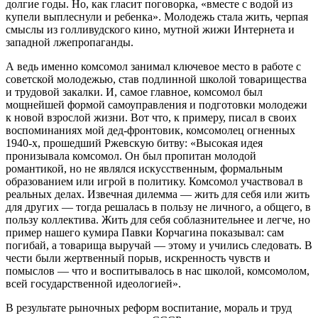
долгие годы. Но, как гласит поговорка, «вместе с водой из
купели выплеснули и ребенка». Молодежь стала жить, черпая
смыслы из голливудского кино, мутной жижи Интернета и
западной лжепропаганды.
А ведь именно комсомол занимал ключевое место в работе с
советской молодежью, став подлинной школой товарищества
и трудовой закалки. И, самое главное, комсомол был
мощнейшей формой самоуправления и подготовки молодежи
к новой взрослой жизни. Вот что, к примеру, писал в своих
воспоминаниях мой дед-фронтовик, комсомолец огненных
1940-х, прошедший Ржевскую битву: «Высокая идея
пронизывала комсомол. Он был пропитан молодой
романтикой, но не являлся искусственным, формальным
образованием или игрой в политику. Комсомол участвовал в
реальных делах. Извечная дилемма — жить для себя или жить
для других — тогда решалась в пользу не личного, а общего, в
пользу коллектива. Жить для себя соблазнительнее и легче, но
пример нашего кумира Павки Корчагина показывал: сам
погибай, а товарища выручай — этому и учились следовать. В
чести были жертвенный порыв, искренность чувств и
помыслов — что и воспитывалось в нас школой, комсомолом,
всей государственной идеологией».
В результате рыночных реформ воспитание, мораль и труд