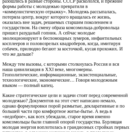
разошлись в разные стороны. СССР раскололся, и прежние
формы работы с молодежью превратили в
«коммунистическую отрыжку». Молодежь рассыпалась,
потеряла центр, вокруг которого вращалась ее жизнь,
оказалась вне задач, решаемых старшим поколением и
государством. На смену образа комсомольца-добровольца
пришел разудалый гопник. А сейчас молодые
эволюционируют в беспомощных зумеров, инфантильных
косплееров и половозрелых квадроберов, когда, имитируя
собачек, прилюдно бегают за косточкой, кусая прохожих. И
что же дальше?
Между тем вызовы, с которыми столкнулась Россия и вся
наша цивилизация в XXI веке, многомерны.
Геополитические, информационные, экзистенциальные,
технологические, экономические… Говоря молодежным
языком — полный капец.
Какие стратегические цели и задачи стоят перед современной
молодежью? Документов на этот счет написано немало,
однако формулировки порой размытые, декларативные и по
большей части про комфортное житье-бытье. А ведь в
«недоброе», как всех убеждали, старое время именно
комсомольцы были главной опорой государства. Бурлящая
молодая энергия воплотилась в грандиозных стройках первых