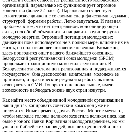
организаций, параллельно их функционирует огромное
количество (более 22 тысяч). Параллельно существует
волонтерское движение со своими специфическими задачами,
структурой, формами работы. Легко запутаться. И главная
проблема в том, что нет центральной, консолидирующей
силы, способной объединить и направить в единое русло
молодую энергию. Огромный потенциал молодежных
движений пока используется не в полной мере, влияние их на
жизнь, на подрастающее поколение невелико. Возможно,
здесь пригодится опыт нашего ближайшего союзника.
Белорусский республиканский союз молодежи (БРСМ)
продолжает традиционную комсомольскую линию. В
Белоруссии эта система централизованная и поддерживается
государством. Она дееспособна, влиятельна, молодежь ее
принимает, и практические результаты работы активно
освещаются в СМИ. Говорю это не понаслышке, имею
возможность наблюдать жизнь двух стран изнутри.
Как найти место объединенной молодежной организации в
наши дни? Скопировать советский комсомол уже не
получится. Иные времена, другая Россия. Многие мечтают,
чтобы молодые головы целиком захватила великая идея, как
было у юного Павки Корчагина и молодогвардейцев, но мы
ушли от библейских заповедей, высших ценностей и пока
ищем, чем заполнить идеологическую пустоту.