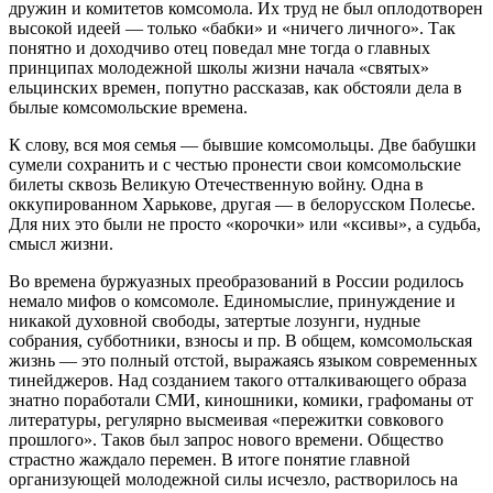
дружин и комитетов комсомола. Их труд не был оплодотворен
высокой идеей — только «бабки» и «ничего личного». Так
понятно и доходчиво отец поведал мне тогда о главных
принципах молодежной школы жизни начала «святых»
ельцинских времен, попутно рассказав, как обстояли дела в
былые комсомольские времена.
К слову, вся моя семья — бывшие комсомольцы. Две бабушки
сумели сохранить и с честью пронести свои комсомольские
билеты сквозь Великую Отечественную войну. Одна в
оккупированном Харькове, другая — в белорусском Полесье.
Для них это были не просто «корочки» или «ксивы», а судьба,
смысл жизни.
Во времена буржуазных преобразований в России родилось
немало мифов о комсомоле. Единомыслие, принуждение и
никакой духовной свободы, затертые лозунги, нудные
собрания, субботники, взносы и пр. В общем, комсомольская
жизнь — это полный отстой, выражаясь языком современных
тинейджеров. Над созданием такого отталкивающего образа
знатно поработали СМИ, киношники, комики, графоманы от
литературы, регулярно высмеивая «пережитки совкового
прошлого». Таков был запрос нового времени. Общество
страстно жаждало перемен. В итоге понятие главной
организующей молодежной силы исчезло, растворилось на