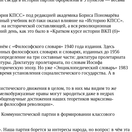
стория КПСС» под редакцией академика Бориса Пономарёва
данный учебник всё-таки оказал влияние на «Историю КПСС».
ся на исторической составляющей, а вся революционная
ний день, как это было в «Кратком курсе истории ВКП (б)»
нём с «Философского словаря» 1940 года издания. Здесь
енных философских словарях и словарях, изданных до 1956
определение на три составные части: диктатура пролетариата
атуры. Диктатуру пролетариата, по словам Иосифа
сторическую эпоху. Но уже «Энциклопедический словарь» 1983
время установления социалистического государства. А в
истического движения в целом, то в них мы видим то же
 мелкобуржуазные нравы могут зародиться даже в недрах
е общенаучные достижения наших теоретиков марксизма-
кая философия революции».
 Коммунистической партии в формировании классового
 Наша партия борется за интересы народа, но вопрос: в чём эта