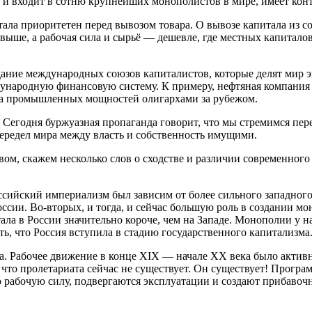
 и входит в сотню крупнейших монополистов в мире, имеет кон
ала приоритетен перед вывозом товара. О вывозе капитала из с
 выше, а рабочая сила и сырьё — дешевле, где местных капитал
дание международных союзов капиталистов, которые делят мир э
дународную финансовую систему. К примеру, нефтяная компания
ка промышленных мощностей олигархами за рубежом.
 Сегодня буржуазная пропаганда говорит, что мы стремимся пер
ередел мира между власть и собственность имущими.
твом, скажем несколько слов о сходстве и различии современно
российский империализм был зависим от более сильного западно
ссии. Во-вторых, и тогда, и сейчас большую роль в создании м
а в России значительно короче, чем на Западе. Монополии у нас
ать, что Россия вступила в стадию государственного капитализма
ура. Рабочее движение в конце ХIХ — начале ХХ века было акти
, что пролетариата сейчас не существует. Он существует! Прог
 рабочую силу, подвергаются эксплуатации и создают прибавоч