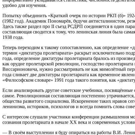
удобно для изучения.
Попытку объединить «Краткий очерк по истории РКП (б)» 192
(1982 год). Академик Пономарёв, будучи антисталинистом, ре
Здесь также раздел про II съезд РСДРП соединяется в один пар
составляющая сводится к тому, что ленинская линия была самая
1938 года.
Теперь переходим к такому сопоставлению, как определение «д
термин «диктатура пролетариата» раскрыт исключительно подро
года, определение диктатуры пролетариата бралось из произве
как орудие пролетарской революции, господство пролетариата 
Виссарионовича, нужно рассматривать не как мимолётный пер
года сливает две диктатуры пролетариата как временное явлен
«Философском словаре» 1991 года такого понятия, как «диктату
Если анализировать другие советские учебники, посвящённые
самое. Революционная составляющая постепенно утрачивается, 
общества развитого социализма. Искоренение таких нравов се
ленинизма, историков, психологов и всегда помнить слова со
С интересом слушали участники конференции размышления мо
сознания пролетариата в начале ХХ века и современных услови
— В своём выступлении я буду опираться на работы В.И. Ленина