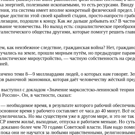
а энергией, полезными ископаемыми, то есть ресурсами. Ввиду 
ния, эта система имеет вполне конкретный физический предел. 
торые достигли этой своей крайней стадии, просто-напросто гра
изации, подошли к концу. Как же дальше добывать их? В частн
ование человечества. Но выход есть: социалистическое преобраз
алистического общества другими, которые помогут решить главн
м, как неизбежное следствие, гражданская война? Нет, гражданс
лучались на земле, прошли мирным путём, но предыдущие парам
алистическое мироустройство, — частную собственность на сред
ией.
ничено теми 8—9 миллиардами людей, о которых нам говорят. З
ов рыночной экономики, которая даёт человечеству жёсткий пред
выступил с докладом «Значение марксистско-ленинской теории 
России». Он, в частности, сказал:
 — необходимое время, в результате которого рабочий обеспечива
сновное время у рабочего составляет от часа до 40 минут. Всё о
увеличилась. Но мы существуем уже в другом мире, и это не так
СР имеем жильё, выходные, отпуска и работаем меньше. Но суть 
о доказано более чем 70 годами Советской власти. Нам надо пом
 пока они не научатся за любыми нравственными, религиозными