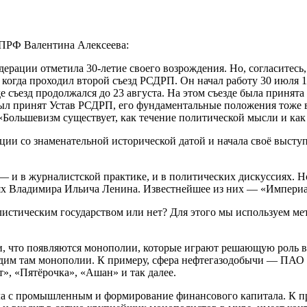
ПРФ Валентина Алексеева:
ции отметила 30-летие своего возрождения. Но, согласитесь, д
д, когда проходил второй съезд РСДРП. Он начал работу 30 июля 
е съезд продолжался до 23 августа. На этом съезде была приня
был принят Устав РСДРП, его фундаментальные положения тоже
«Большевизм существует, как течение политической мысли и как 
ии со знаменательной исторической датой и начала своё высту
— и в журналистской практике, и в политических дискуссиях. 
иях Владимира Ильича Ленина. Известнейшее из них — «Империа
листическим государством или нет? Для этого мы используем м
, что появляются монополии, которые играют решающую роль в 
видим там монополии. К примеру, сфера нефтегазодобычи — ПА
, «Пятёрочка», «Ашан» и так далее.
а с промышленным и формирование финансового капитала. К при