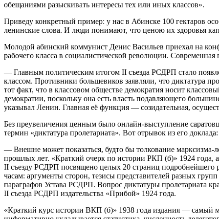
обещаниями разыскивать интересы тех или иных классов».
Приведу конкретный пример: у нас в Абинске 100 гектаров ос
ленинские слова. И люди понимают, что ценою их здоровья к
Молодой абинский коммунист Денис Васильев приехал на конфе
рабочего класса в социалистической революции. Современная п
— Главным политическим итогом II съезда РСДРП стало появ
классом. Противники большевиков заявляли, что диктатура пр
тот факт, что в классовом обществе демократия носит классовы
демократии, поскольку она есть власть подавляющего большинс
указывал Ленин. Главная её функция — созидательная, осущес
Без преувеличения ценным было онлайн-выступление саратовца
термин «диктатура пролетариата». Вот отрывок из его доклада:
— Внешне может показаться, будто бы толкование марксизма-л
прошлых лет. «Краткий очерк по истории РКП (б)» 1924 года,
II съезду РСДРП посвящено целых 20 страниц подробнейшего р
часам: аргументы сторон, тезисы представителей разных групп 
параграфов Устава РСДРП. Вопрос диктатуры пролетариата кр
II съезда РСДРП издательства «Прибой» 1924 года.
«Краткий курс истории ВКП (б)» 1938 года издания — самый ма
информативно укладывается статистика, численность делегатов