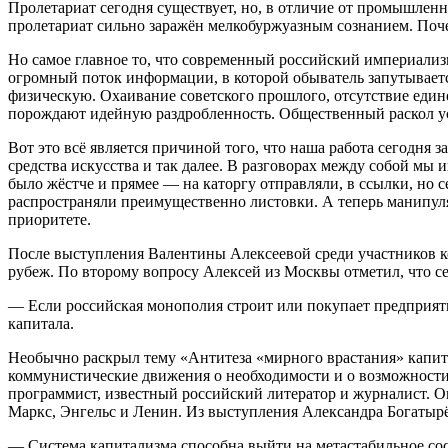
Пролетариат сегодня существует, но, в отличие от промышленн
пролетариат сильно заражён мелкобуржуазным сознанием. Поч
Но самое главное то, что современный российский империализ
огромный поток информации, в которой обыватель запутывается
физическую. Охаивание советского прошлого, отсутствие едино
порождают идейную раздробленность. Общественный раскол ус
Вот это всё является причиной того, что наша работа сегодня 
средства искусства и так далее. В разговорах между собой мы 
было жёстче и прямее — на каторгу отправляли, в ссылки, но
распространяли преимущественно листовки. А теперь манипуля
приоритете.
После выступления Валентины Алексеевой среди участников ко
рубеж. По второму вопросу Алексей из Москвы отметил, что се
— Если российская монополия строит или покупает предприяти
капитала.
Необычно раскрыл тему «Антитеза «мирного врастания» капи
коммунистические движения о необходимости и о возможност
программист, известный российский литератор и журналист. О
Маркс, Энгельс и Ленин. Из выступления Александра Богатырё
— Система капитализма способна выйти на метастабильное сос