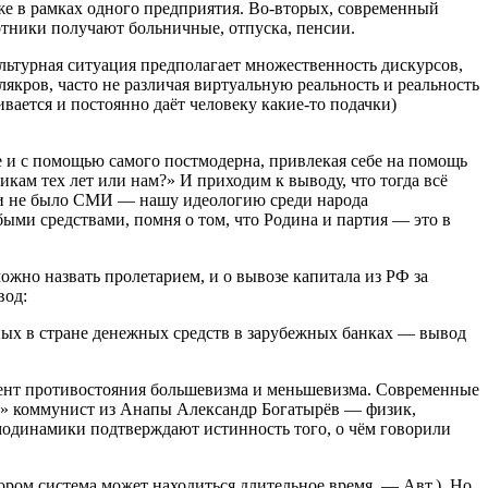
аже в рамках одного предприятия. Во-вторых, современный
тники получают больничные, отпуска, пенсии.
льтурная ситуация предполагает множественность дискурсов,
якров, часто не различая виртуальную реальность и реальность
вается и постоянно даёт человеку какие-то подачки)
ле и с помощью самого постмодерна, привлекая себе на помощь
икам тех лет или нам?» И приходим к выводу, что тогда всё
ески не было СМИ — нашу идеологию среди народа
ыми средствами, помня о том, что Родина и партия — это в
жно назвать пролетарием, и о вывозе капитала из РФ за
вод:
ных в стране денежных средств в зарубежных банках — вывод
ент противостояния большевизма и меньшевизма. Современные
а» коммунист из Анапы Александр Богатырёв — физик,
модинамики подтверждают истинность того, о чём говорили
ором система может находиться длительное время. — Авт.). Но