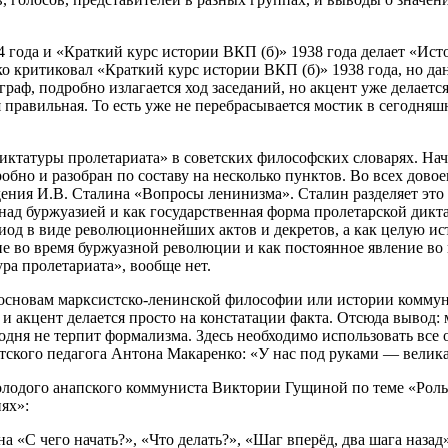
4 года и «Краткий курс истории ВКП (б)» 1938 года делает «И
зко критиковал «Краткий курс истории ВКП (б)» 1938 года, но 
аграф, подробно излагается ход заседаний, но акцент уже делает
 правильная. То есть уже не перебрасывается мостик в сегодняш
иктатуры пролетариата» в советских философских словарях. Нач
бно и разобран по составу на несколько пунктов. Во всех дово
дения И.В. Сталина «Вопросы ленинизма». Сталин разделяет это 
над буржуазией и как государственная форма пролетарской дикт
иод в виде революционнейших актов и декретов, а как целую и
ие во время буржуазной революции и как постоянное явление во 
ра пролетариата», вообще нет.
 основам марксистско-ленинской философии или истории коммун
и акцент делается просто на констатации факта. Отсюда вывод:
годня не терпит формализма. Здесь необходимо использовать вс
ветского педагога Антона Макаренко: «У нас под руками — вели
лодого анапского коммуниста Виктории Гущиной по теме «Роль
ях»:
 «С чего начать?», «Что делать?», «Шаг вперёд, два шага назад».