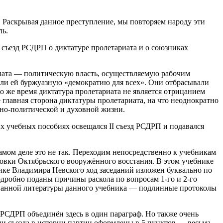
. Раскрывая данное преступление, мы повторяем народу эти
ль.
 съезд РСДРП о диктатуре пролетариата и о союзниках
иата — политическую власть, осуществляемую рабочим
ляли ей буржуазную «демократию для всех». Они отбрасывали
 то же время диктатура пролетариата не является отрицанием
 главная сторона диктатуры пролетариата, на что неоднократно
ьно-политической и духовной жизни.
х учебных пособиях освещался II съезд РСДРП и подавался
мом деле это не так. Переходим непосредственно к учебникам
товки Октябрьского вооружённого восстания. В этом учебнике
ике Владимира Невского ход заседаний изложен буквально по
подробно поданы причины раскола по вопросам 1-го и 2-го
зованной литературы данного учебника — подлинные протоколы
 РСДРП объединён здесь в один параграф. Но также очень
нии съезда в истории партии оформлены в 5 пунктов — весьма