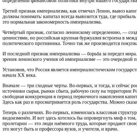
определении финансовой политики внутри нашего государства
Третий признак империализма, как отмечал Ленин, вывоз капит
должны понимать: капитал всегда вывозится туда, где прибыль
это нормальная закономерность империализма.
Четвёртый признак, согласно ленинскому определению, — соз
ценностями, но российская крупная буржуазия встроена в меж
политического противника. Точно так же производится покуп
И последний признак империализма — борьба за передел мира.
зрения ленинского учения об империализме — это очередной п
Установив, что Россия является империалистическим государс
начала ХХ века.
Вначале — три сходные черты. Во-первых, и тогда, и сейчас 
источники сырья, рынки сбыта, рабочую силу на территории Ро
свободная конкуренция в период первичного накопления капитал
Здесь как раз и просматривается роль государства. Можно сказ
Теперь о различиях. Во-первых, изменилась классовая структ
видоизменён. И вот здесь хотелось бы опровергнуть миф о том
пролетарии — это люди наёмного труда, которые продают свою
это могут быть и профессора вузов, и учителя, и врачи.