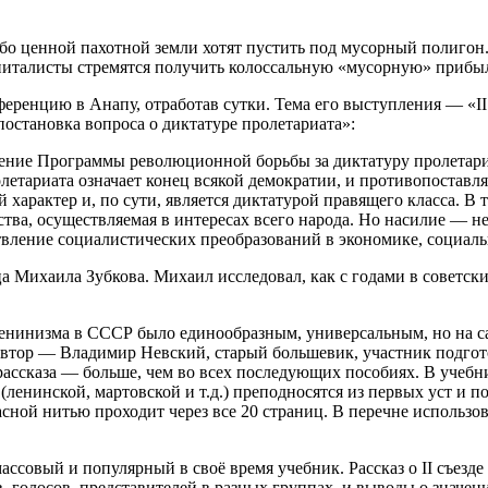
обо ценной пахотной земли хотят пустить под мусорный полигон
апиталисты стремятся получить колоссальную «мусорную» прибы
ренцию в Анапу, отработав сутки. Тема его выступления — «II
остановка вопроса о диктатуре пролетариата»:
ление Программы революционной борьбы за диктатуру пролетар
олетариата означает конец всякой демократии, и противопостав
й характер и, по сути, является диктатурой правящего класса. В
тва, осуществляемая в интересах всего народа. Но насилие — не
твление социалистических преобразований в экономике, социал
 Михаила Зубкова. Михаил исследовал, как с годами в советски
енинизма в СССР было единообразным, универсальным, но на са
 автор — Владимир Невский, старый большевик, участник подго
ассказа — больше, чем во всех последующих пособиях. В учебн
(ленинской, мартовской и т.д.) преподносятся из первых уст и 
асной нитью проходит через все 20 страниц. В перечне исполь
ссовый и популярный в своё время учебник. Рассказ о II съезде
, голосов, представителей в разных группах, и выводы о значе