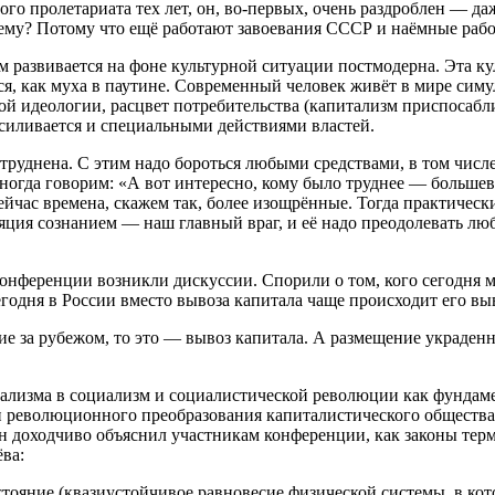
ого пролетариата тех лет, он, во-первых, очень раздроблен — д
ему? Потому что ещё работают завоевания СССР и наёмные рабо
м развивается на фоне культурной ситуации постмодерна. Эта ку
, как муха в паутине. Современный человек живёт в мире симул
й идеологии, расцвет потребительства (капитализм приспосабли
иливается и специальными действиями властей.
затруднена. С этим надо бороться любыми средствами, в том чис
иногда говорим: «А вот интересно, кому было труднее — большев
 сейчас времена, скажем так, более изощрённые. Тогда практич
ция сознанием — наш главный враг, и её надо преодолевать люб
нференции возникли дискуссии. Спорили о том, кого сегодня мо
годня в России вместо вывоза капитала чаще происходит его вы
е за рубежом, то это — вывоз капитала. А размещение украден
тализма в социализм и социалистической революции как фундам
и революционного преобразования капиталистического обществ
н доходчиво объяснил участникам конференции, как законы тер
ва:
тояние (квазиустойчивое равновесие физической системы, в кот