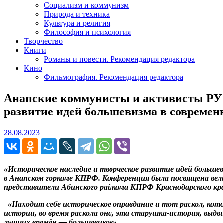
Социализм и коммунизм
Природа и техника
Культура и религия
Философия и психология
Творчество
Книги
Романы и повести. Рекомендация редактора
Кино
Фильмография. Рекомендация редактора
Анапские коммунисты и активисты РУС
развитие идей большевизма в совреме
28.08.2023
28.08.2023
«Историческое наследие и творческое развитие идей больш
в Анапском горкоме КПРФ. Конференция была посвящена ве
представители Абинского райкома КПРФ Краснодарского кра
«Находит себе историческое оправдание и тот раскол, кото
истории, во время раскола она, эта старушка-история, выд
лучших времён — большевиков».