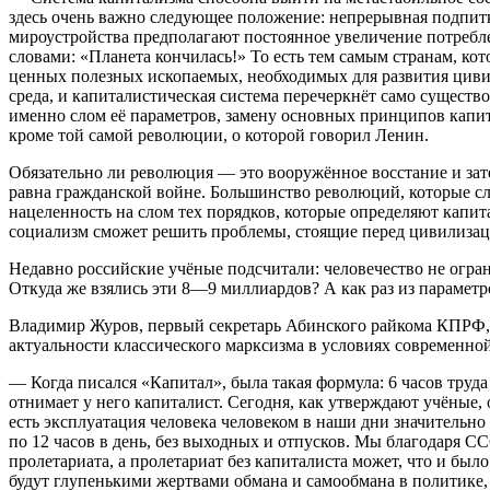
здесь очень важно следующее положение: непрерывная подпитк
мироустройства предполагают постоянное увеличение потребле
словами: «Планета кончилась!» То есть тем самым странам, ко
ценных полезных ископаемых, необходимых для развития цивил
среда, и капиталистическая система перечеркнёт само существ
именно слом её параметров, замену основных принципов капит
кроме той самой революции, о которой говорил Ленин.
Обязательно ли революция — это вооружённое восстание и зате
равна гражданской войне. Большинство революций, которые с
нацеленность на слом тех порядков, которые определяют капит
социализм сможет решить проблемы, стоящие перед цивилизац
Недавно российские учёные подсчитали: человечество не огра
Откуда же взялись эти 8—9 миллиардов? А как раз из параметр
Владимир Журов, первый секретарь Абинского райкома КПРФ, 
актуальности классического марксизма в условиях современной 
— Когда писался «Капитал», была такая формула: 6 часов труда
отнимает у него капиталист. Сегодня, как утверждают учёные, о
есть эксплуатация человека человеком в наши дни значительно 
по 12 часов в день, без выходных и отпусков. Мы благодаря СС
пролетариата, а пролетариат без капиталиста может, что и был
будут глупенькими жертвами обмана и самообмана в политике,