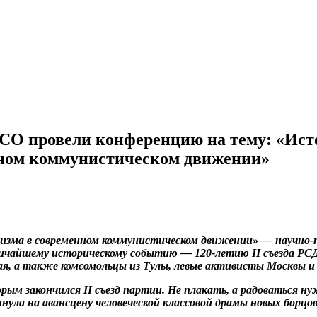
О провели конференцию на тему: «Исто
нном коммунистическом движении»
евизма в современном коммунистическом движении» — научно-
личайшему историческому событию — 120-летию II съезда РС
я, а также комсомольцы из Тулы, левые активисты Москвы и
рым закончился II съезд партии. Не плакать, а радоваться н
винула на авансцену человеческой классовой драмы новых бор