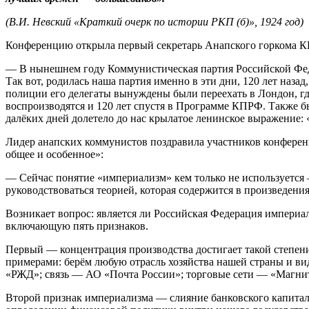
(В.И. Невский «Краткий очерк по истории РКП (б)», 1924 год)
Конференцию открыла первый секретарь Анапского горкома К
— В нынешнем году Коммунистическая партия Российской Федера
Так вот, родилась наша партия именно в эти дни, 120 лет наза
полиции его делегаты вынуждены были переехать в Лондон, гд
воспроизводятся и 120 лет спустя в Программе КПРФ. Также 
далёких дней долетело до нас крылатое ленинское выражение: 
Лидер анапских коммунистов поздравила участников конференц
общее и особенное»:
— Сейчас понятие «империализм» кем только не используется 
руководствоваться теорией, которая содержится в произведен
Возникает вопрос: является ли Российская Федерация империа
включающую пять признаков.
Первый — концентрация производства достигает такой степени
примерами: берём любую отрасль хозяйства нашей страны и 
«РЖД»; связь — АО «Почта России»; торговые сети — «Магнит»
Второй признак империализма — слияние банковского капитал