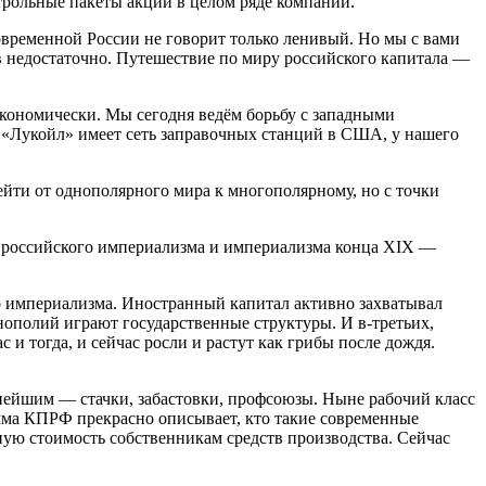
трольные пакеты акций в целом ряде компаний.
овременной России не говорит только ленивый. Но мы с вами
ов недостаточно. Путешествие по миру российского капитала —
кономически. Мы сегодня ведём борьбу с западными
 «Лукойл» имеет сеть заправочных станций в США, у нашего
ейти от однополярного мира к многополярному, но с точки
го российского империализма и империализма конца ХIХ —
го империализма. Иностранный капитал активно захватывал
онополий играют государственные структуры. И в-третьих,
 и тогда, и сейчас росли и растут как грибы после дождя.
.
внейшим — стачки, забастовки, профсоюзы. Ныне рабочий класс
рамма КПРФ прекрасно описывает, кто такие современные
ную стоимость собственникам средств производства. Сейчас