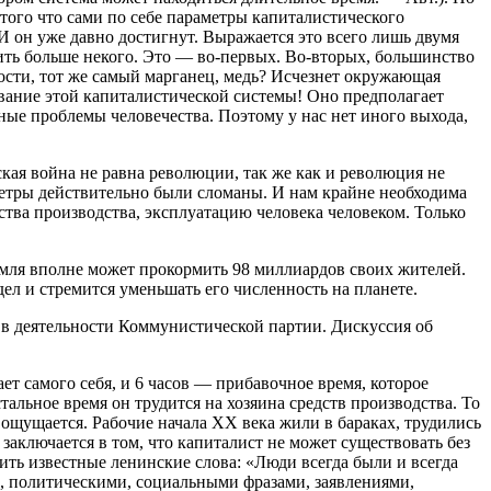
того что сами по себе параметры капиталистического
И он уже давно достигнут. Выражается это всего лишь двумя
бить больше некого. Это — во-первых. Во-вторых, большинство
ости, тот же самый марганец, медь? Исчезнет окружающая
ование этой капиталистической системы! Оно предполагает
ые проблемы человечества. Поэтому у нас нет иного выхода,
кая война не равна революции, так же как и революция не
етры действительно были сломаны. И нам крайне необходима
ства производства, эксплуатацию человека человеком. Только
емля вполне может прокормить 98 миллиардов своих жителей.
ел и стремится уменьшать его численность на планете.
в деятельности Коммунистической партии. Дискуссия об
ет самого себя, и 6 часов — прибавочное время, которое
стальное время он трудится на хозяина средств производства. То
 ощущается. Рабочие начала ХХ века жили в бараках, трудились
заключается в том, что капиталист не может существовать без
нить известные ленинские слова: «Люди всегда были и всегда
, политическими, социальными фразами, заявлениями,