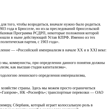
ля того, чтобы возродиться, вначале нужно было родиться.
1903 года в Брюсселе, но из-за преследований брюссельской
та базовая Программа РСДРП, некоторые положения которой
 вошли в ныне действующий Устав КПРФ. Именно из тех
политическая партия, с 1903 года».
пление — «Российский империализм в начале ХХ и в ХХI веке:
Но мы, коммунисты, при определении данного понятия должны
лизм, как высшая стадия капитализма».
етодологию ленинского определения империализма,
хозяйстве страны. Здесь мы можем просто ограничиться
О «Газпром», НК «Роснефть»; транспортные перевозки — ОАО
меру, Сбербанк, который играет колоссальную роль в