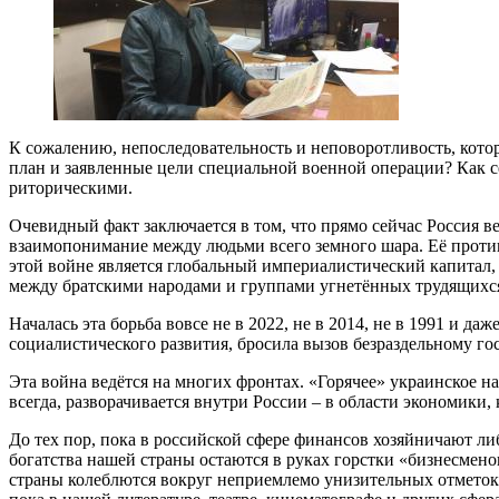
К сожалению, непоследовательность и неповоротливость, котор
план и заявленные цели специальной военной операции? Как 
риторическими.
Очевидный факт заключается в том, что прямо сейчас Россия ве
взаимопонимание между людьми всего земного шара. Её против
этой войне является глобальный империалистический капитал
между братскими народами и группами угнетённых трудящихс
Началась эта борьба вовсе не в 2022, не в 2014, не в 1991 и да
социалистического развития, бросила вызов безраздельному го
Эта война ведётся на многих фронтах. «Горячее» украинское н
всегда, разворачивается внутри России – в области экономики,
До тех пор, пока в российской сфере финансов хозяйничают ли
богатства нашей страны остаются в руках горстки «бизнесмено
страны колеблются вокруг неприемлемо унизительных отметок, 