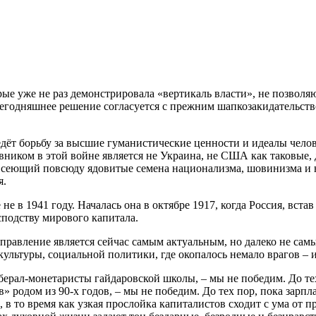
ые уже не раз демонстрировала «вертикаль власти», не позволя
сегодняшнее решение согласуется с прежним шапкозакидательст
дёт борьбу за высшие гуманистические ценности и идеалы человеч
ником в этой войне является не Украина, не США как таковые,
, сеющий повсюду ядовитые семена национализма, шовинизма и
я.
же не в 1941 году. Началась она в октябре 1917, когда Россия, в
сподству мирового капитала.
аправление является сейчас самым актуальным, но далеко не сам
 культуры, социальной политики, где окопалось немало врагов – 
берал-монетаристы гайдаровской школы, – мы не победим. До те
в» родом из 90-х годов, – мы не победим. До тех пор, пока зар
в то время как узкая прослойка капиталистов сходит с ума от п