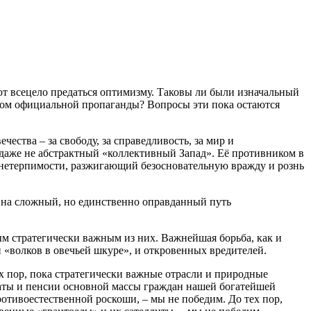
ют всецело предаться оптимизму. Таковы ли были изначальный
вом официальной пропаганды? Вопросы эти пока остаются
ества – за свободу, за справедливость, за мир и
 даже не абстрактный «коллективный Запад». Её противником в
 нетерпимости, разжигающий безосновательную вражду и рознь
став на сложный, но единственно оправданный путь
ым стратегически важным из них. Важнейшая борьба, как и
и «волков в овечьей шкуре», и откровенных вредителей.
х пор, пока стратегически важные отрасли и природные
платы и пенсии основной массы граждан нашей богатейшей
ротивоестественной роскоши, – мы не победим. До тех пор,