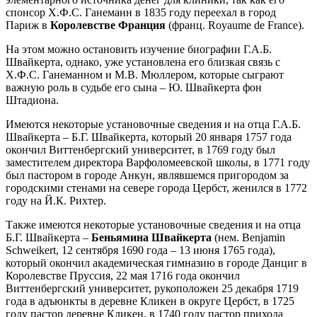
спонсор Х.Ф.С. Ганеманн в 1835 году переехал в город
Париж в
Королевстве Франция
(франц. Royaume de France).
На этом можно остановить изучение биографии Г.А.Б.
Швайкерта, однако, уже установлена его близкая связь с
Х.Ф.С. Ганеманном и М.В. Мюллером, которые сыграют
важную роль в судьбе его сына – Ю. Швайкерта фон
Штадиона.
Имеются некоторые установочные сведения и на отца Г.А.Б.
Швайкерта – Б.Г. Швайкерта, который 20 января 1757 года
окончил Виттенбергский университет, в 1769 году был
заместителем директора Варфоломеевской школы, в 1771 году
был пастором в городе Анкун, являвшемся пригородом за
городскими стенами на севере города Цербст, женился в 1772
году на Й.К. Рихтер.
Также имеются некоторые установочные сведения и на отца
Б.Г. Швайкерта –
Беньямина Швайкерта
(нем. Benjamin
Schweikert, 12 сентября 1690 года – 13 июня 1765 года),
который окончил академическая гимназию в городе Данциг в
Королевстве Пруссия, 22 мая 1716 года окончил
Виттенбергский университет, рукоположен 25 декабря 1719
года в адъюнкты в деревне Кликен в округе Цербст, в 1725
году пастор деревне Кликен, в 1740 году пастор прихода