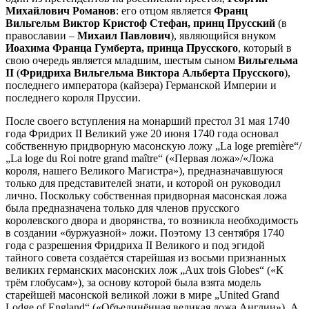
Михайлович Романов
: его отцом является
Франц
Вильгельм Виктор Кристоф Стефан, принц Прусский
(в
православии –
Михаил Павлович
), являющийся внуком
Иоахима Франца Гумберта, принца Прусского
, который в
свою очередь является младшим, шестым сыном
Вильгельма
II
(
Фридриха Вильгельма Виктора Альберта Прусского
),
последнего императора (кайзера) Германской Империи и
последнего короля Пруссии.
После своего вступления на монарший престол 31 мая 1740
года Фридрих II Великий уже 20 июня 1740 года основал
собственную придворную масонскую ложу „La loge première“/
„La loge du Roi notre grand maître“ («Первая ложа»/«Ложа
короля, нашего Великого Магистра»), предназначавшуюся
только для представителей знати, и которой он руководил
лично. Поскольку собственная придворная масонская ложа
была предназначена только для членов прусского
королевского двора и дворянства, то возникла необходимость
в создании «буржуазной» ложи. Поэтому 13 сентября 1740
года с разрешения Фридриха II Великого и под эгидой
тайного совета создаётся старейшая из восьми признанных
великих германских масонских лож „Aux trois Globes“ («К
трём глобусам»), за основу которой была взята модель
старейшей масонской великой ложи в мире „United Grand
Lodge of England“ («Объединённая великая ложа Англии»). А