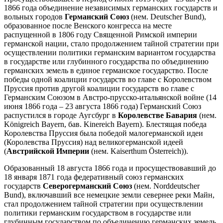
1866 года объединение независимых германских государств и
вольных городов
Германский Союз
(нем. Deutscher Bund),
образованное после Венского конгресса на месте
распущенной в 1806 году Священной Римской империи
германской нации, стало продолжением тайной стратегии при
осуществлении политики германским вариантом государства
в государстве или глубинного государства по объединению
германских земель в единое германское государство. После
победы одной коалиции государств во главе с Королевством
Пруссия против другой коалиции государств во главе с
Германским Союзом в Австро-прусско-итальянской войне (14
июня 1866 года – 23 августа 1866 года) Германский Союз
распустился в городе Аугсбург в
Королевстве Бавария
(нем.
Königreich Bayern, бав. Kinereich Bayern). Блестящая победа
Королевства Пруссия была победой малогерманской идеи
(Королевства Пруссия) над великогерманской идеей
(
Австрийской Империи
(нем. Kaiserthum Österreich)).
Образованный 18 августа 1866 года и просуществовавший до
18 января 1871 года федеративный союз германских
государств
Северогерманский Союз
(нем. Norddeutscher
Bund), включавший все немецкие земли севернее реки Майн,
стал продолжением тайной стратегии при осуществлении
политики германским государством в государстве или
глубинным государством по объединению германских земель