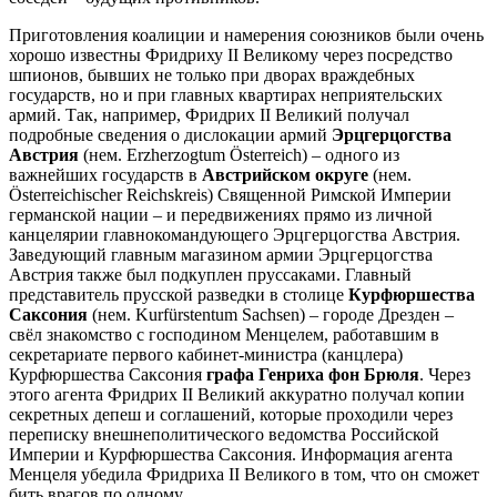
Приготовления коалиции и намерения союзников были очень
хорошо известны Фридриху II Великому через посредство
шпионов, бывших не только при дворах враждебных
государств, но и при главных квартирах неприятельских
армий. Так, например, Фридрих II Великий получал
подробные сведения о дислокации армий
Эрцгерцогства
Австрия
(нем. Erzherzogtum Österreich) – одного из
важнейших государств в
Австрийском округе
(нем.
Österreichischer Reichskreis) Священной Римской Империи
германской нации – и передвижениях прямо из личной
канцелярии главнокомандующего Эрцгерцогства Австрия.
Заведующий главным магазином армии Эрцгерцогства
Австрия также был подкуплен пруссаками. Главный
представитель прусской разведки в столице
Курфюршества
Саксония
(нем. Kurfürstentum Sachsen) – городе Дрезден –
свёл знакомство с господином Менцелем, работавшим в
секретариате первого кабинет-министра (канцлера)
Курфюршества Саксония
графа Генриха фон Брюля
. Через
этого агента Фридрих II Великий аккуратно получал копии
секретных депеш и соглашений, которые проходили через
переписку внешнеполитического ведомства Российской
Империи и Курфюршества Саксония. Информация агента
Менцеля убедила Фридриха II Великого в том, что он сможет
бить врагов по одному.