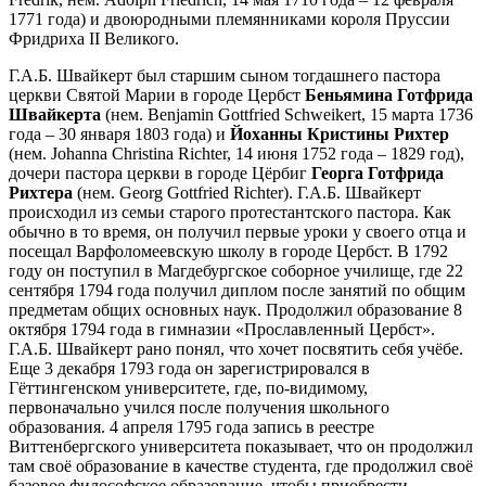
1771 года) и двоюродными племянниками короля Пруссии
Фридриха II Великого.
Г.А.Б. Швайкерт был старшим сыном тогдашнего пастора
церкви Святой Марии в городе Цербст
Беньямина Готфрида
Швайкерта
(нем. Benjamin Gottfried Schweikert, 15 марта 1736
года – 30 января 1803 года) и
Йоханны Кристины Рихтер
(нем. Johanna Christina Richter, 14 июня 1752 года – 1829 год),
дочери пастора церкви в городе Цёрбиг
Георга Готфрида
Рихтера
(нем. Georg Gottfried Richter). Г.А.Б. Швайкерт
происходил из семьи старого протестантского пастора. Как
обычно в то время, он получил первые уроки у своего отца и
посещал Варфоломеевскую школу в городе Цербст. В 1792
году он поступил в Магдебургское соборное училище, где 22
сентября 1794 года получил диплом после занятий по общим
предметам общих основных наук. Продолжил образование 8
октября 1794 года в гимназии «Прославленный Цербст».
Г.А.Б. Швайкерт рано понял, что хочет посвятить себя учёбе.
Еще 3 декабря 1793 года он зарегистрировался в
Гёттингенском университете, где, по-видимому,
первоначально учился после получения школьного
образования. 4 апреля 1795 года запись в реестре
Виттенбергского университета показывает, что он продолжил
там своё образование в качестве студента, где продолжил своё
базовое философское образование, чтобы приобрести