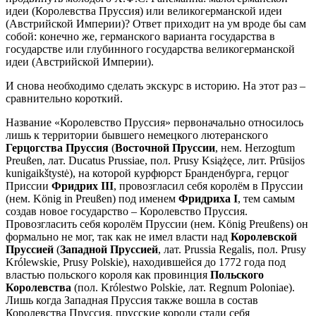
идеи (Королевства Пруссия) или великогерманской идеи
(Австрийской Империи)? Ответ приходит на ум вроде бы сам
собой: конечно же, германского варианта государства в
государстве или глубинного государства великогерманской
идеи (Австрийской Империи).
И снова необходимо сделать экскурс в историю. На этот раз –
сравнительно короткий.
Название «Королевство Пруссия» первоначально относилось
лишь к территории бывшего немецкого лютеранского
Герцогства Пруссия
(
Восточной Пруссии
, нем. Herzogtum
Preußen, лат. Ducatus Prussiae, пол. Prusy Książęce, лит. Prūsijos
kunigaikštystė), на которой курфюрст Бранденбурга, герцог
Приссии
Фридрих III
, провозгласил себя королём в Пруссии
(нем. König in Preußen) под именем
Фридриха I
, тем самым
создав новое государство – Королевство Пруссия.
Провозгласить себя королём Пруссии (нем. König Preußens) он
формально не мог, так как не имел власти над
Королевской
Пруссией
(
Западной Пруссией
, лат. Prussia Regalis, пол. Prusy
Królewskie, Prusy Polskie), находившейся до 1772 года под
властью польского короля как провинция
Польского
Королевства
(пол. Królestwo Polskie, лат. Regnum Poloniae).
Лишь когда Западная Пруссия также вошла в состав
Королевства Пруссия, прусские короли стали себя