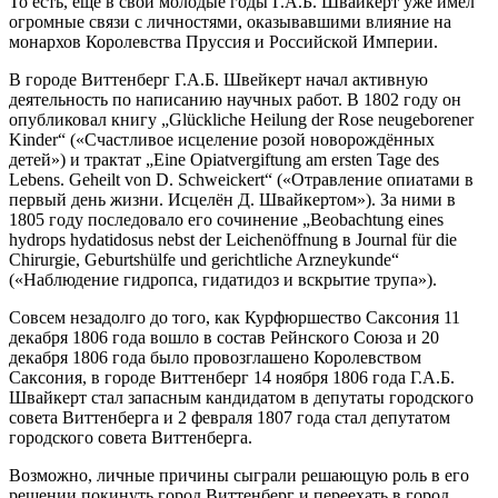
То есть, ещё в свои молодые годы Г.А.Б. Швайкерт уже имел
огромные связи с личностями, оказывавшими влияние на
монархов Королевства Пруссия и Российской Империи.
В городе Виттенберг Г.А.Б. Швейкерт начал активную
деятельность по написанию научных работ. В 1802 году он
опубликовал книгу „Glückliche Heilung der Rose neugeborener
Kinder“ («Счастливое исцеление розой новорождённых
детей») и трактат „Eine Opiatvergiftung am ersten Tage des
Lebens. Geheilt von D. Schweickert“ («Отравление опиатами в
первый день жизни. Исцелён Д. Швайкертом»). За ними в
1805 году последовало его сочинение „Beobachtung eines
hydrops hydatidosus nebst der Leichenöffnung в Journal für die
Chirurgie, Geburtshülfe und gerichtliche Arzneykunde“
(«Наблюдение гидропса, гидатидоз и вскрытие трупа»).
Совсем незадолго до того, как Курфюршество Саксония 11
декабря 1806 года вошло в состав Рейнского Союза и 20
декабря 1806 года было провозглашено Королевством
Саксония, в городе Виттенберг 14 ноября 1806 года Г.А.Б.
Швайкерт стал запасным кандидатом в депутаты городского
совета Виттенберга и 2 февраля 1807 года стал депутатом
городского совета Виттенберга.
Возможно, личные причины сыграли решающую роль в его
решении покинуть город Виттенберг и переехать в город