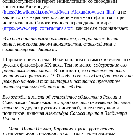
общедоступной интернет-энциклопедии со свободным
контентом Википедия
(
https://de.wikipedia.org/wiki/Iwan_Alexandrowitsch_Iljin
), а не
какие-то там «красные власовцы» или «антифа-шиза», при
использовании Самого точного переводчика в мире
(
https://www.deepl.com/ru/translator
), как он сам себя называет:
«
Он был противником большевизма, сторонником Белой
армии, консервативным монархистом, славянофилом и
симпатизировал фашизму.
Широкий приём сделал Ильина одним из самых влиятельных
русских философов XX века. Тем не менее,
содержание его
работ вызывает споры
. В частности,
его приверженность
национал-социализму в 1933 году и его взгляд на фашизм как на
реакцию на левый тоталитаризм остаются предметом
противоречивых дебатов и по сей день
.
Его взгляды и мысли об устройстве общества в России и
Советском Союзе оказали и продолжают оказывать большое
влияние на
других русских писателей, интеллектуалов и
политиков, включая
Александра Солженицына и Владимира
Путина
.
…
Мать Ивана Ильина, Каролина Луиза, урожденная
Швайкерт фон Штадион (1858 – 1942), была дочерью