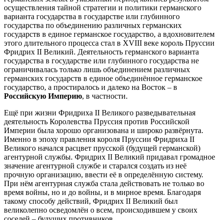
осуществления тайной стратегии и политики германского
варианта государства в государстве или глубинного
государства по объединению различных германских
государств в единое германское государство, а вдохновителем
этого длительного процесса стал в XVIII веке король Пруссии
Фридрих II Великий. Деятельность германского варианта
государства в государстве или глубинного государства не
ограничивалась только лишь объединением различных
германских государств в единое объединённое германское
государство, а простиралось и далеко на Восток – в
Российскую Империю
, в частности.
Ещё при жизни Фридриха II Великого разведывательная
деятельность Королевства Пруссия против Российской
Империи была хорошо организована и широко развёрнута.
Именно в эпоху правления короля Пруссии Фридриха II
Великого начался расцвет прусской (будущей германской)
агентурной службы. Фридрих II Великий придавал громадное
значение агентурной службе и старался создать из неё
прочную организацию, ввести её в определённую систему.
При нём агентурная служба стала действовать не только во
время войны, но и до войны, и в мирное время. Благодаря
такому способу действий, Фридрих II Великий был
великолепно осведомлён о всем, происходившем у своих
соседей – будущих противников.