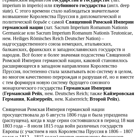
imperium in imperio) или
глубинного государства
(англ. deep
state). С этого времени стало наблюдаться значительное
возвышение Королевства Пруссия в дипломатической и
политической борьбе с самой
Священной Римской Империи
германской нации
(лат. Sacrum Imperium Romanum Nationis
Germanicae или Sacrum Imperium Romanum Nationis Teutonicae,
нем. Heiliges Römisches Reich Deutscher Nation) –
надгосударственного союза немецких, итальянских,
балканских, франкских и западнославянских государств и
народов. Всё более и более значимая подсистема Священной
Римской Империи германской нации, каковой становилось
расширяющееся в западном направлении Королевство
Пруссия, постепенно стала захватывать всю систему в целом,
во многом качественно перерождая и разрушая её, но и вместе
с тем формируя новую систему будущего союзного
монархического государства
Германская Империя
(
Германский Рейх
, нем. Deutsches Reich; также
Кайзеровская
Германия
,
Кайзеррейх
, нем. Kaiserreich;
Второй Рейх
).
Священная Римская Империя германской нации
просуществовала до 6 августа 1806 года и была упразднена
(распущена), когда в ходе серии состоявшихся в период 18 мая
1803 года – 8 июля 1815 года войн различных государств
Европы (с участием в них Королевства Пруссия в 1806 – 1807
годах и 1812 – 1815 годах) против императора французов