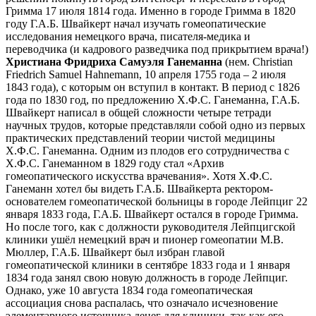
Гримма 17 июля 1814 года. Именно в городе Гримма в 1820
году Г.А.Б. Швайкерт начал изучать гомеопатические
исследования немецкого врача, писателя-медика и
переводчика (и кадрового разведчика под прикрытием врача!)
Христиана Фридриха Самуэля Ганеманна
(нем. Christian
Friedrich Samuel Hahnemann, 10 апреля 1755 года – 2 июля
1843 года), с которым он вступил в контакт. В период с 1826
года по 1830 год, по предложению Х.Ф.С. Ганеманна, Г.А.Б.
Швайкерт написал в общей сложности четыре тетради
научных трудов, которые представляли собой одно из первых
практических представлений теории чистой медицины
Х.Ф.С. Ганеманна. Одним из плодов его сотрудничества с
Х.Ф.С. Ганеманном в 1829 году стал «Архив
гомеопатического искусства врачевания». Хотя Х.Ф.С.
Ганеманн хотел бы видеть Г.А.Б. Швайкерта ректором-
основателем гомеопатической больницы в городе Лейпциг 22
января 1833 года, Г.А.Б. Швайкерт остался в городе Гримма.
Но после того, как с должности руководителя Лейпцигской
клиники ушёл немецкий врач и пионер гомеопатии М.В.
Мюллер, Г.А.Б. Швайкерт был избран главой
гомеопатической клиники в сентябре 1833 года и 1 января
1834 года занял свою новую должность в городе Лейпциг.
Однако, уже 10 августа 1834 года гомеопатическая
ассоциация снова распалась, что означало исчезновение
элементарного источника денег для клиники, так как его