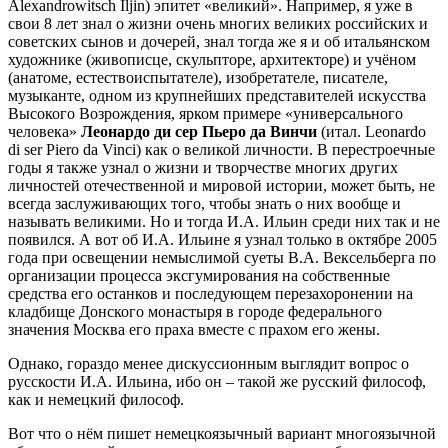
Alexandrowitsch Iljin) эпитет «великий». Например, я уже в
свои 8 лет знал о жизни очень многих великих российских и
советских сынов и дочерей, знал тогда же я и об итальянском
художнике (живописце, скульпторе, архитекторе) и учёном
(анатоме, естествоиспытателе), изобретателе, писателе,
музыканте, одном из крупнейших представителей искусства
Высокого Возрождения, ярком примере «универсального
человека»
Леонардо ди сер Пьеро да Винчи
(итал. Leonardo
di ser Piero da Vinci) как о великой личности. В перестроечные
годы я также узнал о жизни и творчестве многих других
личностей отечественной и мировой истории, может быть, не
всегда заслуживающих того, чтобы знать о них вообще и
называть великими. Но и тогда И.А. Ильин среди них так и не
появился. А вот об И.А. Ильине я узнал только в октябре 2005
года при освещении немыслимой суеты В.А. Вексельберга по
организации процесса эксгумирования на собственные
средства его останков и последующем перезахоронении на
кладбище Донского монастыря в городе федерального
значения Москва его праха вместе с прахом его жены.
Однако, гораздо менее дискуссионным выглядит вопрос о
русскости И.А. Ильина, ибо он – такой же русский философ,
как и немецкий философ.
Вот что о нём пишет немецкоязычный вариант многоязычной