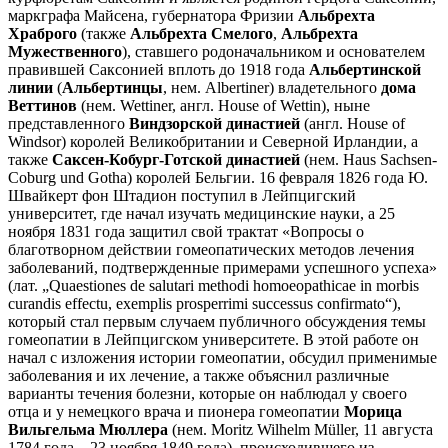
маркграфа Майсена, губернатора Фризии
Альбрехта
Храброго
(также
Альбрехта Смелого
,
Альбрехта
Мужественного
), ставшего родоначальником и основателем
правившей Саксонией вплоть до 1918 года
Альбертинской
линии
(
Альбертинцы
, нем. Albertiner) владетельного
дома
Веттинов
(нем. Wettiner, англ. House of Wettin), ныне
представленного
Виндзорской династией
(англ. House of
Windsor) королей Великобритании и Северной Ирландии, а
также
Саксен-Кобург-Готской династией
(нем. Haus Sachsen-
Coburg und Gotha) королей Бельгии. 16 февраля 1826 года Ю.
Швайкерт фон Штадион поступил в Лейпцигский
университет, где начал изучать медицинские науки, а 25
ноября 1831 года защитил свой трактат «Вопросы о
благотворном действии гомеопатических методов лечения
заболеваний, подтвержденные примерами успешного успеха»
(лат. „Quaestiones de salutari methodi homoeopathicae in morbis
curandis effectu, exemplis prosperrimi successus confirmato“),
который стал первым случаем публичного обсуждения темы
гомеопатии в Лейпцигском университете. В этой работе он
начал с изложения истории гомеопатии, обсудил применимые
заболевания и их лечение, а также объяснил различные
варианты течения болезни, которые он наблюдал у своего
отца и у немецкого врача и пионера гомеопатии
Морица
Вильгельма Мюллера
(нем. Moritz Wilhelm Müller, 11 августа
1784 года – 23 ноября 1849 года), происходившего из