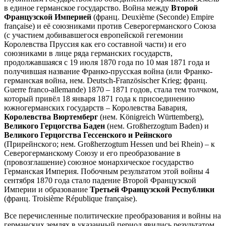
в единое германское государство. Война между
Второй
Французской Империей
(франц. Deuxième (Seconde) Empire
française) и её союзниками против Северогерманского Союза
(с участием добивавшегося европейской гегемонии
Королевства Пруссия как его составной части) и его
союзниками в лице ряда германских государств,
продолжавшаяся с 19 июля 1870 года по 10 мая 1871 года и
получившая название Франко-прусская война (или Франко-
германская война, нем. Deutsch-Französischer Krieg; франц.
Guerre franco-allemande) 1870 – 1871 годов, стала тем толчком,
который привёл 18 января 1871 года к присоединению
южногерманских государств – Королевства Бавария,
Королевства Вюртемберг
(нем. Königreich Württemberg),
Великого Герцогства Баден
(нем. Großherzogtum Baden) и
Великого Герцогства Гессенского и Рейнского
(Прирейнского; нем. Großherzogtum Hessen und bei Rhein) – к
Северогерманскому Союзу и его преобразование в
(провозглашение) союзное монархическое государство
Германская Империя. Побочным результатом этой войны 4
сентября 1870 года стало падение Второй Французской
Империи и образование
Третьей Французской Республики
(франц. Troisième République française).
Все перечисленные политические преобразования и войны на
германских землях в указанный период явились результатом