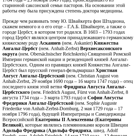
старинной саксонской семьи пасторов. На основании этой
работы ему была присуждена степень доктора медицины.
Прежде чем развивать тему Ю. Швайкерта фон Штадиона,
скажем немного и о его отце – Г.А.Б. Швайкерте, а также о
городе Цербст, в котором тот родился. В 1603 – 1793 годах
город Цербст являлся центром принадлежавшего германскому
княжескому роду
Асканиев
(нем. Askanier)
Княжества
Ангальт-Цербст
(нем. Anhalt-Zerbst)
Верхнесаксонского
округа
(нем. Obersächsischer Reichskreis) Священной Римской
Империи германской нации и резиденцией князей Ангальт-
Цербстских. Одним из правящих князей Княжества Ангальт-
Цербст был прусский генерал-фельдмаршал
Христиан
Август Ангальт-Цербстский
(нем. Christian August von
Anhalt-Zerbst, 29 ноября 1690 года – 16 марта 1747 года) – отец
последнего князя этой ветви
Фридриха Августа Ангальт-
Цербстского
(нем. Friedrich August, Fürst von Anhalt-Zerbst, 8
августа 1734 года – 3 марта 1793 года) и
Софии Августы
Фредерики Ангальт-Цербстской
(нем. Sophie Auguste
Friederike von Anhalt-Zerbst-Dornburg, 2 мая 1729 года – 17
ноября 1796 года), будущей Императрицы и Самодержицы
Всероссийской
Екатерины II Алексеевны
(
Екатерины
Великой
), которые являлись племянниками короля Швеции
Адольфа Фредрика
(
Адольфа Фридриха
, швед. Adolf
Fredrik, нем. Adolph Friedrich, 14 мая 1710 года – 12 февраля