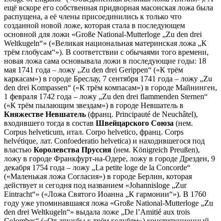
ещё вскоре его собственная придворная масонская ложа была
распущена, а её члены присоединились к только что
созданной новой ложе, которая стала в последующем
основной для ложи «Große National-Mutterloge „Zu den drei
Weltkugeln“» («Великая национальная материнская ложа „К
трём глобусам“»). В соответствии с обычаями того времени,
новая ложа сама основывала ложи в последующие годы: 18
мая 1741 года – ложу „Zu den drei Gerippen“ («К трём
каркасам») в городе Бреслау, 7 сентября 1741 года – ложу „Zu
den drei Kompassen“ («К трём компасам») в городе Майнинген,
1 февраля 1742 года – ложу „Zu den drei flammenden Sternen“
(«К трём пылающим звездам») в городе Невшатель в
Княжестве Невшатель
(франц. Principauté de Neuchâtel),
входившего тогда в состав
Швейцарского Союза
(нем.
Corpus helveticum, итал. Corpo helvetico, франц. Corps
helvétique, лат. Confoederatio helvetica) и находившегося под
властью
Королевства Пруссия
(нем. Königreich Preußen),
ложу в городе Франкфурт-на-Одере, ложу в городе Дрезден, 9
декабря 1754 года – ложу „La petite loge de la Concorde“
(«Маленькая ложа Согласия») в городе Берлин, которая
действует и сегодня под названием «Johannisloge „Zur
Eintracht“» («Ложа Святого Иоанна „К гармонии“»). В 1760
году уже упоминавшаяся ложа «Große National-Mutterloge „Zu
den drei Weltkugeln“» выдала ложе „De l’Amitié aux trois
Colombes“ («От дружбы к трём голубям») конституционный