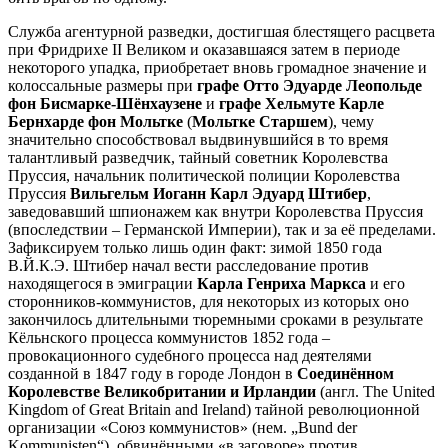
Служба агентурной разведки, достигшая блестящего расцвета
при Фридрихе II Великом и оказавшаяся затем в периоде
некоторого упадка, приобретает вновь громадное значение и
колоссальные размеры при
графе Отто Эдуарде Леопольде
фон Бисмарке-Шёнхаузене
и
графе Хельмуте Карле
Бернхарде фон Мольтке
(
Мольтке Старшем
), чему
значительно способствовал выдвинувшийся в то время
талантливый разведчик, тайный советник Королевства
Пруссия, начальник политической полиции Королевства
Пруссия
Вильгельм Иоганн Карл Эдуард Штибер
,
заведовавший шпионажем как внутри Королевства Пруссия
(впоследствии – Германской Империи), так и за её пределами.
Зафиксируем только лишь один факт: зимой 1850 года
В.Й.К.Э. Штибер начал вести расследование против
находящегося в эмиграции
Карла Генриха Маркса
и его
сторонников-коммунистов, для некоторых из которых оно
закончилось длительными тюремными сроками в результате
Кёльнского процесса коммунистов 1852 года –
провокационного судебного процесса над деятелями
созданной в 1847 году в городе Лондон в
Соединённом
Королевстве Великобритании и Ирландии
(англ. The United
Kingdom of Great Britain and Ireland) тайной революционной
организации «Союз коммунистов» (нем. „Bund der
Kommunisten“), обвинёнными «в заговоре» против