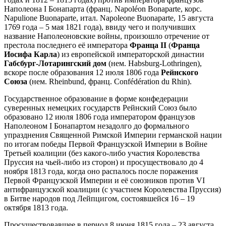
Наполеона I Бонапарта (франц. Napoléon Bonaparte, корс.
Napulione Buonaparte, итал. Napoleone Buonaparte, 15 августа
1769 года – 5 мая 1821 года), ввиду чего и получивших
название Наполеоновские войны, произошло отречение от
престола последнего её императора
Франца II
(
Франца
Иосифа Карла
) из европейской императорской династии
Габсбург-Лотарингский дом
(нем. Habsburg-Lothringen),
вскоре после образования 12 июля 1806 года
Рейнского
Союза
(нем. Rheinbund, франц. Confédération du Rhin).
Государственное образование в форме конфедерации
суверенных немецких государств Рейнский Союз было
образовано 12 июля 1806 года императором французов
Наполеоном I Бонапартом незадолго до формального
упразднения Священной Римской Империи германской нации
по итогам победы Первой Французской Империи в Войне
Третьей коалиции (без какого-либо участия Королевства
Пруссия на чьей-либо из сторон) и просуществовало до 4
ноября 1813 года, когда оно распалось после поражения
Первой Французской Империи и её союзников против VI
антифранцузской коалиции (с участием Королевства Пруссия)
в Битве народов под Лейпцигом, состоявшейся 16 – 19
октября 1813 года.
Просуществовавшее в период 8 июня 1815 года – 23 августа