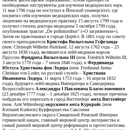
необходимые инструменты для изучения медицинских наук.
11 мая 1796 года он поступил в Йенский университет, где
посвятил себя изучению медицинских наук, получил
лицензию на медицинскую практику 15 августа 1799 года и
получил степень доктора медицины 5 октября 1799 года,
опубликовав трактат „De pollutionibus“ («О загрязнении»).
Затем он практиковал в городе Цербст. В 1801 году по совету
своего преподавателя
Кристофа Вильгельма Гуфеланда
(нем. Christoph Wilhelm Hufeland, 12 августа 1762 года – 25
августа 1836 года), являвшегося лейб-медиком короля
Пруссии
Фридриха Вильгельма III
(нем. Friedrich Wilhelm III,
3 августа 1770 года – 7 июня 1840 года), и
Фердинанда
Юстуса Христиана фон Лодера
(нем. Ferdinand Justus
Christian von Loder, на русской службе –
Христиана
Ивановича Лодера
, 11 марта 1753 года – 16 апреля 1832
года), будущего лейб-медика Императора и Самодержца
Всероссийского
Александра I Павловича Благословенного
(23 декабря 1777 года – 1 декабря 1825 года), личные причины
побудили его переехать в город Виттенберг
амта Виттенберг
(нем. Amt Wittenberg)
окружного амта Куркрайс
(нем.
Kreisamt Kurkreis) Курфюршества Саксония
Верхнесаксонского округа Священной Римской Империи
германской нации, главный мировой центр лютеранства и
самый ранний мировой центр реформации и протестантизма.