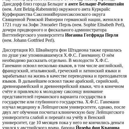
Дансдорф близ города Бельциг в
амте Бельциг-Рабенштайн
(нем. Amt Belzig-Rabenstein) окружного амта Куркрайс
Курфюршества СаксонияВерхнесаксонского округа
Священной Римской Империи германской нации, женился в
1721 году на Зофи Элизабет Перль (нем. Sophie Elisabeth Perl),
дочери придворного и фискального администратора
Виттенбергского университета
Иоганна Готфрида Перля
(нем. Johann Gottfried Perl).
Диссертация Ю. Швайкерта фон Штадиона также пришлась
по душе уже упоминавшемуся Х.Ф.С. Ганеманну. О нём
необходимо рассказать отдельно. В молодости Х.Ф.С.
Ганеманн освоил несколько языков, в том числе английский,
французский, итальянский, греческий и латинский языки и
зарабатывал на жизнь в качестве переводчика и преподавателя
языков. В дальнейшем освоил также арабский, сирийский,
древнеарамейский и древнееврейский языки, что в конечном
счёте и привлекло к молодому саксонцу внимание
представителей германского варианта государства в
государстве или глубинного государства. Х.Ф.С. Ганеманн
изучал медицину в Лейпцигском университете, однако, после
двух лет обучения посчитал клиническую базу Лейпцигского
университета слабой и перешёл на учёбу в Венский
университет, где 10 месяцев пока у него не кончились деньги
учился у австрийского врача, барона
Йозефа фон Кварина