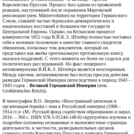
Королевства Пруссия. Процесс был одним из проявлений
реакции, наступившей после поражения Мартовской
революции (нем. Märzrevolution) на территории Германского
Союза, ставшей частью буржуазно-демократических и
национальных восстаний в большинстве государств
Центральной Европы. Однако, на Кёльнском процессе
коммунистов 1852 года В.Й.К.Э. Штибер полностью поставил
себя в неловкое положение в качестве главного свидетеля
обвинения, поскольку том документов, который он
представил как якобы оригинальную протокольную книгу,
оказался подделкой. С этого момента он более не годился для
политических расследований. Но факт пещерного
антикоммунизма В.Й.К.Э. Штибера является неоспоримым.
Между прочим, антикоммунизм был всегда присущ деятелям
разведки Германской Империи (впоследствии в период 1943 –
1945 годов –
Великой Германской Империи
(нем.
Großdeutsches Reich)).
В монографии В.О. Зверева «Иностранный шпионаж и
организация борьбы с ним в Российской империи (1906 –
1914 гг.)» (М.: Русский фонд содействия образованию и науке,
2016. – 360 с. ISBN 978-5-91244-148-6) скрупулёзно изучены и
подробно изложены незнакомые и малоизвестные страницы
деятельности, в частности, разведывательных органов
главного штаба Королевства Пруссия и разведки Германской