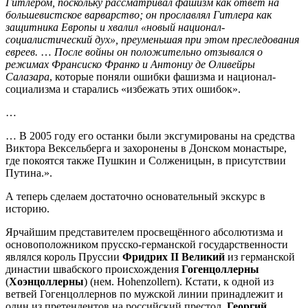
Гитлером, поскольку рассматривал фашизм как ответ на
большевистское варварство; он прославлял Гитлера как
защитника Европы и хвалил «новый национал-
социалистический дух», преуменьшая при этом преследования
евреев.
…
После войны он положительно отзывался о
режимах Франсиско Франко и Антониу де Оливейры
Салазара
, которые поняли ошибки фашизма и национал-
социализма и старались «избежать этих ошибок».
…
… В 2005 году его останки были эксгумированы на средства
Виктора Вексельберга и захоронены в Донском монастыре,
где покоятся также Пушкин и Солженицын, в присутствии
Путина.».
А теперь сделаем достаточно основательный экскурс в
историю.
Ярчайшим представителем просвещённого абсолютизма и
основоположником прусско-германской государственности
являлся король Пруссии
Фридрих
II
Великий
из германской
династии швабского происхождения
Гогенцоллерны
(
Хоэнцоллерны
) (нем. Hohenzollern). Кстати, к одной из
ветвей Гогенцоллернов по мужской линии принадлежит и
один из претендентов на российский престол,
Георгий