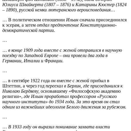
Юлиуса Швайкерта (1807 – 1876) и Катарины Кюстер (1824
– 1890), русской немки лютеранского вероисповедания
…
… В политическом отношении
Ильин
сначала присоединился
к эсерам, а затем
отдал предпочтение Конституционно-
демократической партии
.
…
…
в конце 1909 года вместе с женой отправился в научную
поездку по Западной Европе – они провели два года в
Германии, Италии и Франции
.
…
… в сентябре 1922 года
он вместе с женой
прибыл в
Штеттин, а через год
переехал в Берлин, где присоединился к
Николаю Бердяеву,
основавшему «Философскую академию
религии»,
где Ильин проработал профессором «Русского
научного института» до 1934 года. За это время он стал
одним из важнейших идеологов Белого движения за рубежом.
…
…
В 1933 году он выразил понимание захвата власти