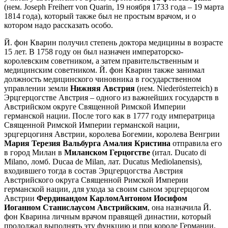
(нем. Joseph Freiherr von Quarin, 19 ноября 1733 года – 19 марта
1814 года), который также был не простым врачом, и о
котором надо рассказать особо.
Й. фон Кварин получил степень доктора медицины в возрасте
15 лет. В 1758 году он был назначен императорско-
королевским советником, а затем правительственным и
медицинским советником. Й. фон Кварин также занимал
должность медицинского чиновника в государственном
управлении земли
Нижняя Австрия
(нем. Niederösterreich) в
Эрцгерцогстве Австрия – одного из важнейших государств в
Австрийском округе Священной Римской Империи
германской нации. После того как в 1777 году императрица
Священной Римской Империи германской нации,
эрцгерцогиня Австрии, королева Богемии, королева Венгрии
Мария Терезия Вальбурга Амалия Кристина
отправила его
в город Милан в
Миланском Герцогстве
(итал. Ducato di
Milano, ломб. Ducaa de Milan, лат. Ducatus Mediolanensis),
входившего тогда в состав Эрцгерцогства Австрия
Австрийского округа Священной Римской Империи
германской нации, для ухода за своим сыном эрцгерцогом
Австрии
Фердинандом Карлом
Антоном Иосифом
Иоганном Станислаусом Австрийским
, она назначила Й.
фон Кварина личным врачом правящей династии, который
продолжал выполнять эту функцию и при короле Германии,