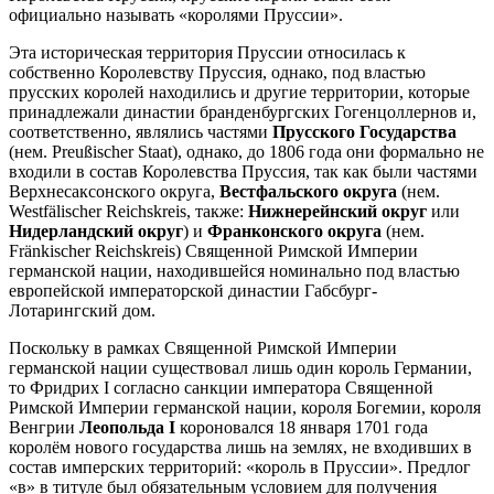
официально называть «королями Пруссии».
Эта историческая территория Пруссии относилась к
собственно Королевству Пруссия, однако, под властью
прусских королей находились и другие территории, которые
принадлежали династии бранденбургских Гогенцоллернов и,
соответственно, являлись частями
Прусского Государства
(нем. Preußischer Staat), однако, до 1806 года они формально не
входили в состав Королевства Пруссия, так как были частями
Верхнесаксонского округа,
Вестфальского округа
(нем.
Westfälischer Reichskreis, также:
Нижнерейнский округ
или
Нидерландский округ
) и
Франконского округа
(нем.
Fränkischer Reichskreis) Священной Римской Империи
германской нации, находившейся номинально под властью
европейской императорской династии Габсбург-
Лотарингский дом.
Поскольку в рамках Священной Римской Империи
германской нации существовал лишь один король Германии,
то Фридрих I согласно санкции императора Священной
Римской Империи германской нации, короля Богемии, короля
Венгрии
Леопольда I
короновался 18 января 1701 года
королём нового государства лишь на землях, не входивших в
состав имперских территорий: «король в Пруссии». Предлог
«в» в титуле был обязательным условием для получения