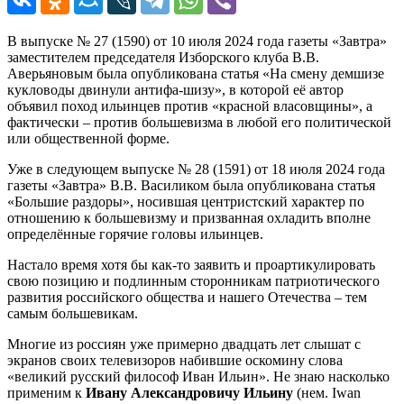
В выпуске № 27 (1590) от 10 июля 2024 года газеты «Завтра»
заместителем председателя Изборского клуба В.В.
Аверьяновым была опубликована статья «На смену демшизе
кукловоды двинули антифа-шизу», в которой её автор
объявил поход ильинцев против «красной власовщины», а
фактически – против большевизма в любой его политической
или общественной форме.
Уже в следующем выпуске № 28 (1591) от 18 июля 2024 года
газеты «Завтра» В.В. Василиком была опубликована статья
«Большие раздоры», носившая центристский характер по
отношению к большевизму и призванная охладить вполне
определённые горячие головы ильинцев.
Настало время хотя бы как-то заявить и проартикулировать
свою позицию и подлинным сторонникам патриотического
развития российского общества и нашего Отечества – тем
самым большевикам.
Многие из россиян уже примерно двадцать лет слышат с
экранов своих телевизоров набившие оскомину слова
«великий русский философ Иван Ильин». Не знаю насколько
применим к
Ивану Александровичу Ильину
(нем. Iwan