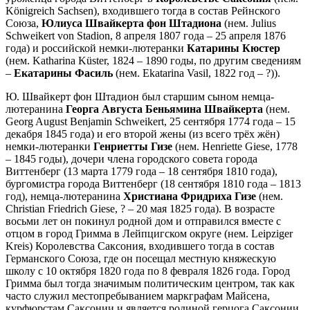
Königreich Sachsen), входившего тогда в состав Рейнского
Союза,
Юлиуса Швайкерта фон Штадиона
(нем. Julius
Schweikert von Stadion, 8 апреля 1807 года – 25 апреля 1876
года) и российской немки-лютеранки
Катарины Кюстер
(нем. Katharina Küster, 1824 – 1890 годы, по другим сведениям
–
Екатарины Фасиль
(нем. Ekatarina Vasil, 1822 год – ?)).
Ю. Швайкерт фон Штадион был старшим сыном немца-
лютеранина
Георга Августа Беньямина Швайкерта
(нем.
Georg August Benjamin Schweikert, 25 сентября 1774 года – 15
декабря 1845 года) и его второй жены (из всего трёх жён)
немки-лютеранки
Генриетты Гизе
(нем. Henriette Giese, 1778
– 1845 годы), дочери члена городского совета города
Виттенберг (13 марта 1779 года – 18 сентября 1810 года),
бургомистра города Виттенберг (18 сентября 1810 года – 1813
год), немца-лютеранина
Христиана Фридриха Гизе
(нем.
Christian Friedrich Giese, ? – 20 мая 1825 года). В возрасте
восьми лет он покинул родной дом и отправился вместе с
отцом в город Гримма в Лейпцигском округе (нем. Leipziger
Kreis) Королевства Саксония, входившего тогда в состав
Германского Союза, где он посещал местную княжескую
школу с 10 октября 1820 года по 8 февраля 1826 года. Город
Гримма был тогда значимым политическим центром, так как
часто служил местопребыванием маркграфам Майсена,
курфюрстам Саксонии и является родиной герцога Саксонии,