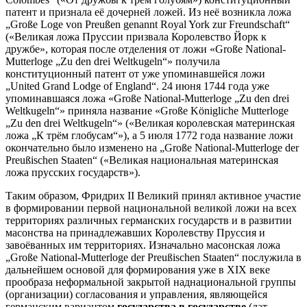
патент и признала её дочерней ложей. Из неё возникла ложа
„Große Loge von Preußen genannt Royal York zur Freundschaft“
(«Великая ложа Пруссии призвала Королевство Йорк к
дружбе», которая после отделения от ложи «Große National-
Mutterloge „Zu den drei Weltkugeln“» получила
конституционный патент от уже упоминавшейся ложи
„United Grand Lodge of England“. 24 июня 1744 года уже
упоминавшаяся ложа «Große National-Mutterloge „Zu den drei
Weltkugeln“» приняла название «Große Königliche Mutterloge
„Zu den drei Weltkugeln“» («Великая королевская материнская
ложа „К трём глобусам“»), а 5 июля 1772 года название ложи
окончательно было изменено на „Große National-Mutterloge der
Preußischen Staaten“ («Великая национальная материнская
ложа прусских государств»).
Таким образом, Фридрих II Великий принял активное участие
в формировании первой национальной великой ложи на всех
территориях различных германских государств и в развитии
масонства на принадлежавших Королевству Пруссия и
завоёванных им территориях. Изначально масонская ложа
„Große National-Mutterloge der Preußischen Staaten“ послужила в
дальнейшем основой для формирования уже в XIX веке
прообраза неформальной закрытой наднациональной группы
(организации) согласования и управления, являющейся
германским вариантом
государства в государстве
(лат.