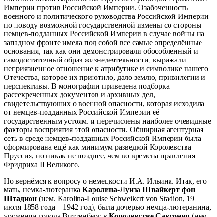
Империи против Российской Империи. Озабоченность
военного и политического руководства Российской Империи
по поводу возможной государственной измены со стороны
немцев-подданных Российской Империи в случае войны на
западном фронте имела под собой все самые определённые
основания, так как они демонстрировали обособленный и
самодостаточный образ жизнедеятельности, выражали
неприязненное отношение к атрибутике и символике нашего
Отечества, которое их приютило, дало землю, привилегии и
перспективы. В монографии приведена подборка
рассекреченных документов и архивных дел,
свидетельствующих о военной опасности, которая исходила
от немцев-подданных Российской Империи её
государственным устоям, и перечислены наиболее очевидные
факторы восприятия этой опасности. Обширная агентурная
сеть в среде немцев-подданных Российской Империи была
сформирована ещё как минимум разведкой Королевства
Пруссия, но никак не позднее, чем во времена правления
Фридриха II Великого.
Но вернёмся к вопросу о немецкости И.А. Ильина. Итак, его
мать, немка-лютеранка
Каролина-Луиза Швайкерт фон
Штадион
(нем. Karolina-Louise Schweikert von Stadion, 19
июля 1858 года – 1942 год), была дочерью немца-лютеранина,
уроженца города Виттенберг в
Королевстве Саксония
(нем.