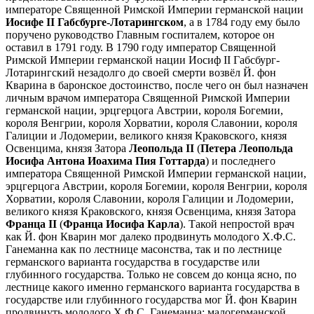
императоре Священной Римской Империи германской нации
Иосифе II Габсбурге-Лотарингском
, а в 1784 году ему было
поручено руководство Главным госпиталем, которое он
оставил в 1791 году. В 1790 году император Священной
Римской Империи германской нации Иосиф II Габсбург-
Лотарингский незадолго до своей смерти возвёл Й. фон
Кварина в баронское достоинство, после чего он был назначен
личным врачом императора Священной Римской Империи
германской нации, эрцгерцога Австрии, короля Богемии,
короля Венгрии, короля Хорватии, короля Славонии, короля
Галиции и Лодомерии, великого князя Краковского, князя
Освенцима, князя Затора
Леопольда II
(
Петера Леопольда
Иосифа Антона Иоахима Пия Готтарда
) и последнего
императора Священной Римской Империи германской нации,
эрцгерцога Австрии, короля Богемии, короля Венгрии, короля
Хорватии, короля Славонии, короля Галиции и Лодомерии,
великого князя Краковского, князя Освенцима, князя Затора
Франца II
(
Франца Иосифа Карла
). Такой непростой врач
как Й. фон Кварин мог далеко продвинуть молодого Х.Ф.С.
Ганеманна как по лестнице масонства, так и по лестнице
германского варианта государства в государстве или
глубинного государства. Только не совсем до конца ясно, по
лестнице какого именно германского варианта государства в
государстве или глубинного государства мог Й. фон Кварин
продвинуть молодого Х.Ф.С. Ганеманна: малогерманской