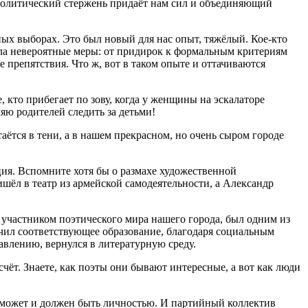
 политический стержень придаёт нам сил и объединяющий
ых выборах. Это был новый для нас опыт, тяжёлый. Кое-кто
мала невероятные меры: от придирок к формальным критериям
 препятствия. Что ж, вот в таком опыте и оттачиваются
 кто прибегает по зову, когда у женщины на эскалаторе
ляю родителей следить за детьми!
аётся в тени, а в нашем прекрасном, но очень сыром городе
ция. Вспомните хотя бы о размахе художественной
шёл в театр из армейской самодеятельности, а Александр
и участником поэтического мира нашего города, был одним из
учил соответствующее образование, благодаря социальным
авлению, вернулся в литературную среду.
счёт. Знаете, как поэты они бывают интересные, а вот как люди
к может и должен быть личностью. И партийный коллектив