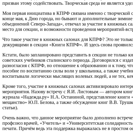
призван этому содействовать. Творческая среда не является уд
Моя первая инициатива в КПРФ связана именно с творческой 
конце мая, к Дню города, но бывают и дополнительные зимние 
объединений Северо-Запада», отвечал за участие в книжных са
место для секции, и возможности проведения мероприятий-вст
Что такое участие в книжных салонах для КПРФ? Это не тольк
дежурящими в секции «Книги КПРФ». И здесь снова проявился
Кстати, было запланировано представить в секции не только
советских учебников сталинского периода. Договорился с издат
разногласия с КПРФ, но отношение к образованию и к тому, чт
пособие по воспитанию силы воли у школьника, а также учебни
воспитывали логически мыслящих волевых людей, а не тех, ке
Кроме того, участие в книжных салонах активизировало интере
мероприятия. Назову встречу с Я.И. Листовым — автором книг
журнала «Надежда.ру» Н.А. Останиной, представление книги 
мещанство» Ю.П. Белова, а также обсуждение книг В.В. Труш
статьи).
Очень важно, что данное мероприятие было дополнено встре
профсоюз врачей, «Учитель» и «Университетская солидарност
печати. Причём ведь эта поддержка выражалась не в простом ос