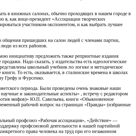
ать в книжных салонах, обычно проходящих в нашем городе в
ию я, как вице-президент «Ассоциации творческих
рироваться участником-экспонентом, и как выбрать лучшее
го общения пришедших на салон людей с членами партии,
люди из всех районов.
о мою инициативу предложить также репринтные издания
продажи. Надо сказать, у издательства есть идеологические
 представлены школьный учебник по логике и методическое
книги. То есть, оказывается, в сталинские времена в школах
ну Грефу и Фурсенко.
советского периода. Были проведены очень знаковые наши
аучные и законодательные аспекты» , встречу с редактором
ротив мифов)» Ю.П. Савельева, книги «Обыкновенное
временный рабочий вопрос на страницах «Правды» (избранные
альный профсоюз «Рабочая ассоциация», «Действие» —
поддержку профсоюзной деятельности в нашей партийной
конкретного права человека на труд при его незаконном