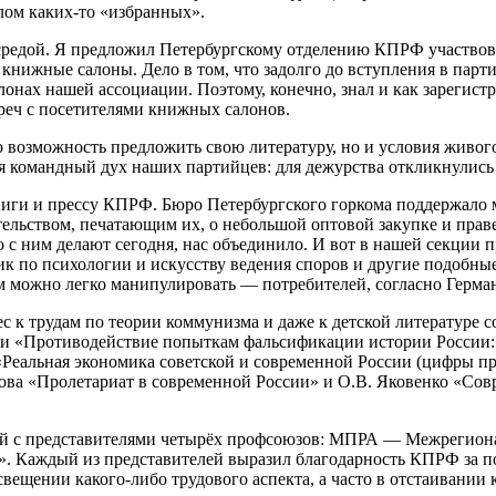
елом каких-то «избранных».
средой. Я предложил Петербургскому отделению КПРФ участвов
книжные салоны. Дело в том, что задолго до вступления в парт
лонах нашей ассоциации. Поэтому, конечно, знал и как зарегист
реч с посетителями книжных салонов.
о возможность предложить свою литературу, но и условия живо
 командный дух наших партийцев: для дежурства откликнулись 
 книги и прессу КПРФ. Бюро Петербургского горкома поддержал
ельством, печатающим их, о небольшой оптовой закупке и праве 
о с ним делают сегодня, нас объединило. И вот в нашей секции
к по психологии и искусству ведения споров и другие подобные 
м можно легко манипулировать — потребителей, согласно Герма
с к трудам по теории коммунизма и даже к детской литературе 
и «Противодействие попыткам фальсификации истории России: н
«Реальная экономика советской и современной России (цифры п
кова «Пролетариат в современной России» и О.В. Яковенко «Со
чей с представителями четырёх профсоюзов: МПРА — Межрегион
ь». Каждый из представителей выразил благодарность КПРФ за 
вещении какого-либо трудового аспекта, а часто в отстаивании 