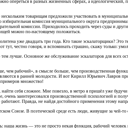
ожно опереться в разных жизненных сферах, а идеологический,
щё нескольким товарищам предложили участвовать в муниципальн
этого избирательная комиссия муниципального округа предприни
ательной комиссии. Приходилось проходить через суды и другие
варищей можно по-настоящему положиться.
литена уже двадцать три года. Кто такие эскалаторщики? Это те,
от тут, честно говоря, и вспоминать страшно, скажу только: умо
 тем лучше. Основное же обслуживание эскалаторов для всех ост
ше, чем рабочий», в смысле больше, чем производственная функ
являются в ранней молодости. И вот Кирилл Юрьевич Лавров при
х примеров множество!
 найти себя сложнее. Мне повезло, в метро я пришёл уже будуч
е, очень заинтересовался производственной психологией и пол
о работают. Правда, не найдя достойного применения этому напр
тском Союзе. В поэтической среде есть люди, живущие за чей-то 
ль: наша жизнь — это не просто некая функция, рабочий челове