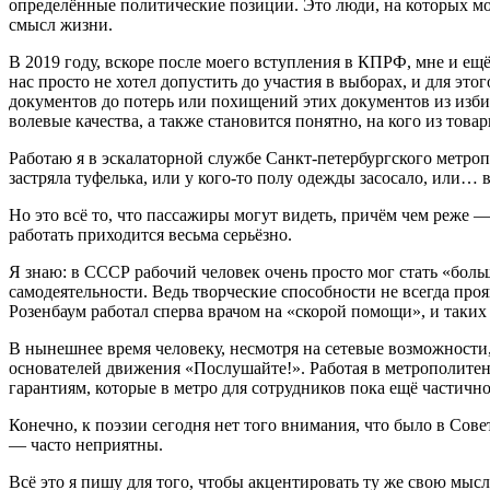
определённые политические позиции. Это люди, на которых м
смысл жизни.
В 2019 году, вскоре после моего вступления в КПРФ, мне и е
нас просто не хотел допустить до участия в выборах, и для 
документов до потерь или похищений этих документов из избир
волевые качества, а также становится понятно, на кого из то
Работаю я в эскалаторной службе Санкт-петербургского метропо
застряла туфелька, или у кого-то полу одежды засосало, или… в
Но это всё то, что пассажиры могут видеть, причём чем реже —
работать приходится весьма серьёзно.
Я знаю: в СССР рабочий человек очень просто мог стать «боль
самодеятельности. Ведь творческие способности не всегда про
Розенбаум работал сперва врачом на «скорой помощи», и таки
В нынешнее время человеку, несмотря на сетевые возможности,
основателей движения «Послушайте!». Работая в метрополитен
гарантиям, которые в метро для сотрудников пока ещё частичн
Конечно, к поэзии сегодня нет того внимания, что было в Сове
— часто неприятны.
Всё это я пишу для того, чтобы акцентировать ту же свою мыс