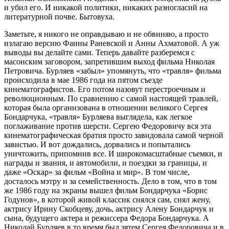
и убил его. И никакой политики, никаких разногласий на
литературной почве. Бытовуха.
Заметьте, я никого не оправдываю и не обвиняю, а просто
излагаю версию Фаины Раневской и Анны Ахматовой. А уж
выводы вы делайте сами. Теперь давайте разберемся с
масонским заговором, запретившим выход фильма Николая
Петровича. Бурляев «забыл» упомянуть, что «травля» фильма
происходила в мае 1986 года на пятом съезде
кинематографистов. Его потом назовут перестроечным и
революционным. По сравнению с самой настоящей травлей,
которая была организована в отношении великого Сергея
Бондарчука, «травля» Бурляева выглядела, как легкое
поглаживание против шерсти. Сергею Федоровичу вся эта
кинематографическая братия просто завидовала самой черной
завистью. И вот дождались, дорвались и попытались
уничтожить, припомнив все. И широкомасштабные съемки, и
награды и звания, и автомобили, и поездки за границы, и
даже «Оскар» за фильм «Война и мир». В том числе,
досталось мэтру и за семейственность. Дело в том, что в том
же 1986 году на экраны вышел фильм Бондарчука «Борис
Годунов», в которой живой классик снялся сам, снял жену,
актрису Ирину Скобцеву, дочь, актрису Алену Бондарчук и
сына, будущего актера и режиссера Федора Бондарчука. А
Николай Бурляев в то время был зятем Сергея Федоровича и в