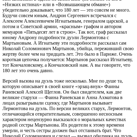
«Низких истинах» или в «Возвышающем обмане»)
убедительно доказывает, что 180 лет — это совсем не много.
Будучи совсем юным, Андрон Сергеевич встречался с
Алексеем Алексеевичем Игнатьевым, генералом царской, а
потом и Советской армии, «красным» графом и автором
мемуаров «Пятьдесят лет в строю». Так вот, граф рассказал
юному Андрону подробности дуэли Лермонтова с
Мартыновым. А Игнатьеву эти подробности рассказал сам
Николай Соломонович Мартынов, убийца, переживший свою
жертву более чем на тридцать лет. Это было в Париже. Очень
короткая цепочка получается: Мартынов рассказал Игнатьеву,
тот Кончаловскому, а Кончаловский нам. А вы говорите, что
180 лет это очень давно.
Версий вызова на дуэль тоже несколько. Мне по душе та,
которую описывает в своей книге «эрзац-внук» Фаины
Раневской Алексей Щеглов. Он был свидетелем, как две
великие старухи — Фаина Раневская и Анна Ахматова в
лицах разыгрывали сценку, где Мартынов вызывает
Лермонтова на дуэль. По версии великих старух, Лермонтов,
отличающийся отвратительным, совершенно несносным
характером нецензурно высказался о моральных качествах
родной сестры Мартынова. Их родители к этому времени
умерли, и честь сестры должен был отстаивать брат. Что
Николай Соломонович и сделал — вызвал обидчика на дуэль