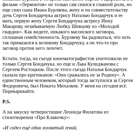
фильме «Лермонтов» не только сам снялся в главной роли, но
еще снял сына Ивана Бурляева, жену и по совместительству
дочь Сергея Бондарчука актрису Наталью Бондарчук и ее
мать, первую жену Сергея Бондарчука актрису Инну
Макарову, незабываемую Любку Шевцову из «Молодой
гвардии». Как видите, никакого масонского заговора,
сплошная семейственность. Бурляеву бы радоваться, что хоть
так примазался к великому Бондарчуку, а он что-то про
заговор против него лепечет.
Кстати, тогда, на съезде кинематографистов уничтожили не
только Сергея Бондачука, но еще и Льва Кулиджанова с
Сергеем Ростоцким. После этого съезда Наталья Бондарчук
сказала про критиканов: «Они сражались не за Родину». А
единственным человеком, который тогда заступился за Сергея
Федоровича, был Никита Михалков. У меня на сегодня всё.
Переваривайте.
P.S.
А на закуску четверостишие Леонида Филатова из
стихотворения «Про Клавочку»:
«И сидел ещё один лохматый гений,