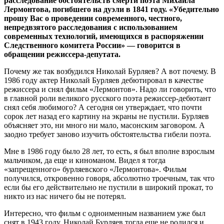
расследование обстоятельств смерти поэта Михаила
Лермонтова, погибшего на дуэли в 1841 году. «Убедительно
прошу Вас о проведении современного, честного,
непредвзятого расследования с использованием
современных технологий, имеющихся в распоряжении
Следственного комитета России» — говорится в
обращении режиссера-депутата.
Почему же так возбудился Николай Бурляев? А вот почему. В
1986 году актер Николай Бурляев дебютировал в качестве
режиссера и снял фильм «Лермонтов». Надо ли говорить, что
в главной роли великого русского поэта режиссер-дебютант
снял себя любимого? А сегодня он утверждает, что почти
сорок лет назад его картину на экраны не пустили. Бурляев
объясняет это, ни много ни мало, масонским заговором. А
заодно требует заново изучить обстоятельства гибели поэта.
Мне в 1986 году было 28 лет, то есть, я был вполне взрослым
мальчиком, да еще и киноманом. Видел я тогда
«запрещенного» бурляевского «Лермонтова». Фильм
получился, откровенно говоря, абсолютно троечным, так что
если бы его действительно не пустили в широкий прокат, то
никто из нас ничего бы не потерял.
Интересно, что фильм с одноименным названием уже был
снят в 1943 году. Николай Бурляев тогда еще не родился и,