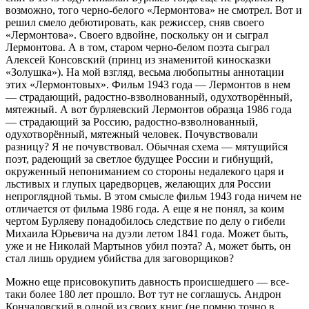
возможно, того черно-белого «Лермонтова» не смотрел. Вот и
решил смело дебютировать, как режиссер, сняв своего
«Лермонтова». Своего вдвойне, поскольку он и сыграл
Лермонтова. А в том, старом черно-белом поэта сыграл
Алексей Консовский (принц из знаменитой киносказки
«Золушка»). На мой взгляд, весьма любопытны аннотации
этих «Лермонтовых». Фильм 1943 года — Лермонтов в нем
— страдающий, радостно-взволнованный, одухотворённый,
мятежный. А вот бурляевский Лермонтов образца 1986 года
— страдающий за Россию, радостно-взволнованный,
одухотворённый, мятежный человек. Почувствовали
разницу? Я не почувствовал. Обычная схема — мятущийся
поэт, радеющий за светлое будущее России и гибнущий,
окруженный непониманием со стороны недалекого царя и
льстивых и глупых царедворцев, желающих для России
непроглядной тьмы. В этом смысле фильм 1943 года ничем не
отличается от фильма 1986 года. А еще я не понял, за коим
чертом Бурляеву понадобилось следствие по делу о гибели
Михаила Юрьевича на дуэли летом 1841 года. Может быть,
уже и не Николай Мартынов убил поэта? А, может быть, он
стал лишь орудием убийства для заговорщиков?
Можно еще присовокупить давность происшедшего — все-
таки более 180 лет прошло. Вот тут не соглашусь. Андрон
Кончаловский в одной из своих книг (не помню точно в