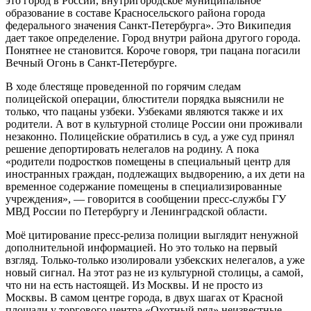
это город в России, внутригородское муниципальное
образование в составе Красносельского района города
федерального значения Санкт-Петербурга». Это Википедия
дает такое определение. Город внутри района другого города.
Понятнее не становится. Короче говоря, три пацана погасили
Вечный Огонь в Санкт-Петербурге.
В ходе блестяще проведенной по горячим следам
полицейской операции, блюстители порядка выяснили не
только, что пацаны узбеки. Узбеками являются также и их
родители. А вот в культурной столице России они проживали
незаконно. Полицейские обратились в суд, а уже суд принял
решение депортировать нелегалов на родину. А пока
«родители подростков помещены в специальный центр для
иностранных граждан, подлежащих выдворению, а их дети на
временное содержание помещены в специализированные
учреждения», — говорится в сообщении пресс-службы ГУ
МВД России по Петербургу и Ленинградской области.
Моё цитирование пресс-релиза полиции выглядит ненужной
дополнительной информацией. Но это только на первый
взгляд. Только-только изолировали узбекских нелегалов, а уже
новый сигнал. На этот раз не из культурной столицы, а самой,
что ни на есть настоящей. Из Москвы. И не просто из
Москвы. В самом центре города, в двух шагах от Красной
площади у торгового центра «Охотный ряд» неизвестные