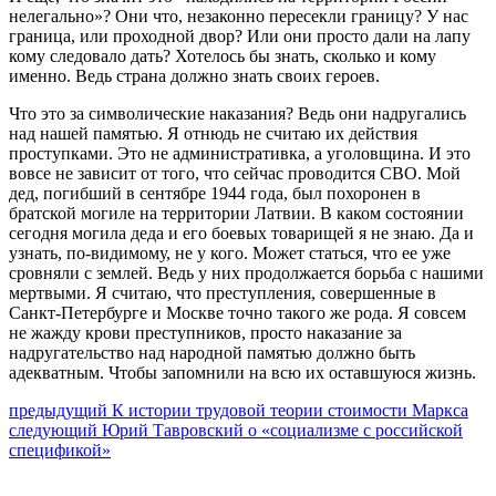
нелегально»? Они что, незаконно пересекли границу? У нас
граница, или проходной двор? Или они просто дали на лапу
кому следовало дать? Хотелось бы знать, сколько и кому
именно. Ведь страна должно знать своих героев.
Что это за символические наказания? Ведь они надругались
над нашей памятью. Я отнюдь не считаю их действия
проступками. Это не административка, а уголовщина. И это
вовсе не зависит от того, что сейчас проводится СВО. Мой
дед, погибший в сентябре 1944 года, был похоронен в
братской могиле на территории Латвии. В каком состоянии
сегодня могила деда и его боевых товарищей я не знаю. Да и
узнать, по-видимому, не у кого. Может статься, что ее уже
сровняли с землей. Ведь у них продолжается борьба с нашими
мертвыми. Я считаю, что преступления, совершенные в
Санкт-Петербурге и Москве точно такого же рода. Я совсем
не жажду крови преступников, просто наказание за
надругательство над народной памятью должно быть
адекватным. Чтобы запомнили на всю их оставшуюся жизнь.
Навигация
Предыдущий
предыдущий
К истории трудовой теории стоимости Маркса
Следующее
пост:
следующий
Юрий Тавровский о «социализме с российской
по
сообщение:
спецификой»
записям
Сайт Коммунистической партии Российской