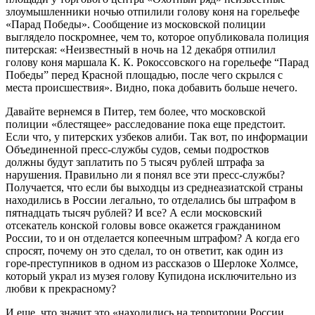
злоумышленники ночью отпилили голову коня на горельефе
«Парад Победы». Сообщение из московской полиции
выглядело поскромнее, чем то, которое опубликовала полиция
питерская: «Неизвестный в ночь на 12 декабря отпилил
голову коня маршала К. К. Рокоссовского на горельефе “Парад
Победы” перед Красной площадью, после чего скрылся с
места происшествия». Видно, пока добавить больше нечего.
Давайте вернемся в Питер, тем более, что московской
полиции «блестящее» расследование пока еще предстоит.
Если что, у питерских узбеков алиби. Так вот, по информации
Объединенной пресс-службы судов, семьи подростков
должны будут заплатить по 5 тысяч рублей штрафа за
нарушения. Правильно ли я понял все эти пресс-службы?
Получается, что если бы выходцы из среднеазиатской страны
находились в России легально, то отделались бы штрафом в
пятнадцать тысяч рублей? И все? А если московский
отсекатель конской головы вовсе окажется гражданином
России, то и он отделается копеечным штрафом? А когда его
спросят, почему он это сделал, то он ответит, как один из
горе-преступников в одном из рассказов о Шерлоке Холмсе,
который украл из музея голову Купидона исключительно из
любви к прекрасному?
И еще, что значит это «находились на территории России