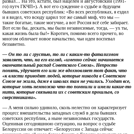
развал… На это, кстати, был нацелен и августовский (1991-
го) путч ГКЧП»). А вот его суждение о судьбе и будущем
бывших советских республик: «Во всех республиках, я ездил
и я видел, что всюду царил тот же самый миф, что мы —
такие богатые, такие могучие, а вот Россия всё себе забирает.
Вот если бы, дескать, мы были независимые, тогда, — ух ты,
какая жизнь была бы!» Коротич, помимо всего прочего, во
многом обличает новое начальство, чьи идеи воспевал
беззаветно.
— Он то ли с грустью, то ли с каким-то фатализмом
заявляет, что, на его взгляд, «именно сейчас начинается
окончательный распад Советского Союза». Непросто
понять, удручает его или же вдохновляет тот факт, что
«к власти приводят людей, которые никогда в Советском
Союзе не жили, даже в школах там не учились. Уходят все,
которые хоть немножко что-то помнили и имели какие-то
нити, которые связывали их с советским прошлым, со
сверстниками».
— А меня сильно удивило, сколь нелестно он характеризует
процесс вмешательства западных служб в дела бывших
советских республик, а ныне независимых государств.
Оценивая сегодняшнюю ситуацию, на вопрос о судьбе
Белоруссии он отвечает: «Белоруссии с Запада сейчас