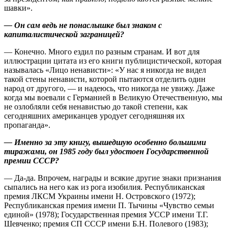
шавки».
— Он сам ведь не понаслышке был знаком с
капиталистической заграницей?
— Конечно. Много ездил по разным странам. И вот для
иллюстрации цитата из его книги публицистической, которая
называлась «Лицо ненависти»: «У нас я никогда не видел
такой стены ненависти, которой пытаются отделить один
народ от другого, — и надеюсь, что никогда не увижу. Даже
когда мы воевали с Германией в Великую Отечественную, мы
не озлобляли себя ненавистью до такой степени, как
сегодняшних американцев уродует сегодняшняя их
пропаганда».
— Именно за эту книгу, вышедшую особенно большими
тиражами, он 1985 году был удостоен Государственной
премии СССР?
— Да-да. Впрочем, награды и всякие другие знаки признания
сыпались на него как из рога изобилия. Республиканская
премия ЛКСМ Украины имени Н. Островского (1972);
Республиканская премия имени П. Тычины «Чувство семьи
единой» (1978); Государственная премия УССР имени Т.Г.
Шевченко; премия СП СССР имени Б.Н. Полевого (1983);