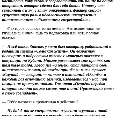
частности, хочу сегодня сосредоточить внимание на одном
открытии, которое сделал для себя давно. Потому что
связанный с ним, с этим открытием, фактор сыграл
существенную роль в идеологическом наступлении
антисоветчиков с объявлением «перестройки».
— Факторов сошлось тогда немало. Антисоветчики не
гнушались ничем, будь то подтасовка или хоть полная
выдумка.
— И всё-таки. Знаете, у меня был товарищ, работавший в
редакции газеты «Сельская жизнь». Он возрастом
постарше, а подростком вместе с матерью оказался в
оккупации на Кубани. Многое рассказывал мне про то, как
там было тогда. Когда же «Огонёк» стал набирать свои
антисоветские очки, однажды пришёл ко мне в тревоге.
«Слушай, — говорит, — читаю я нынешний «Огонёк» и
каждый раз вспоминаю газетки, издававшиеся у нас при
немцах их прислужниками. Так этот «Огонёк» нередко
шпарит сегодня то же самое, что и они! Прямо-таки слово
в слово совпадает».
— Геббельсовская пропаганда в действии?
— Ну да! А после специального изучения журнала с этой
точки зрения пришёл я к выводу, что и белогвардейская