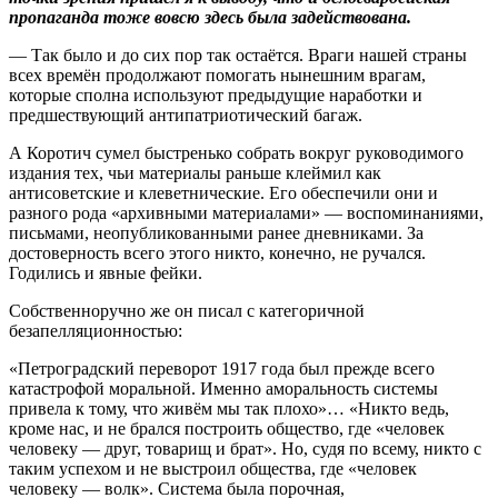
пропаганда тоже вовсю здесь была задействована.
— Так было и до сих пор так остаётся. Враги нашей страны
всех времён продолжают помогать нынешним врагам,
которые сполна используют предыдущие наработки и
предшествующий антипатриотический багаж.
А Коротич сумел быстренько собрать вокруг руководимого
издания тех, чьи материалы раньше клеймил как
антисоветские и клеветнические. Его обеспечили они и
разного рода «архивными материалами» — воспоминаниями,
письмами, неопубликованными ранее дневниками. За
достоверность всего этого никто, конечно, не ручался.
Годились и явные фейки.
Собственноручно же он писал с категоричной
безапелляционностью:
«Петроградский переворот 1917 года был прежде всего
катастрофой моральной. Именно аморальность системы
привела к тому, что живём мы так плохо»… «Никто ведь,
кроме нас, и не брался построить общество, где «человек
человеку — друг, товарищ и брат». Но, судя по всему, никто с
таким успехом и не выстроил общества, где «человек
человеку — волк». Система была порочная,