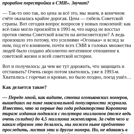
прорабом перестройки в СМИ». Звучит?
— Так-то оно так, но цена за всё это, мы знаем, в конечном
счёте оказалась крайне дорогая. Цена — гибель Советской
страны. Вот сегодня вопрос вопросов у новых поколений: как
всё-таки могло произойти в 1991-м, что народ не восстал
против смены Советской власти на антисоветскую? А ведь
произошло это потому, что усилиями «Огонька» и вслед за
ним, под его влиянием, почти всех СМИ в головах множества
людей было создано абсолютно негативное отношение к
советской жизни и всей советской истории.
Вот и получилось: да чем же тут дорожить, что защищать и
отстаивать? Очень скоро потом хватились, уже в 1993-м.
Хватились с горечью и кровью, но было поздно, поезд ушёл…
Как делается такое?
— Передо мной, как видите, стопка огоньковских номеров,
вышедших на пике максимальной популярности журнала.
Известно, что за первые два года редакторства Коротича
тираж издания поднялся с полутора миллионов (тоже ведь
очень солидно) до 4,5 миллиона экземпляров. За счёт чего и
каким образом это делалось, мы можем ныне предметно
проследить, листая эти и другие номера. Но, не вдаваясь в