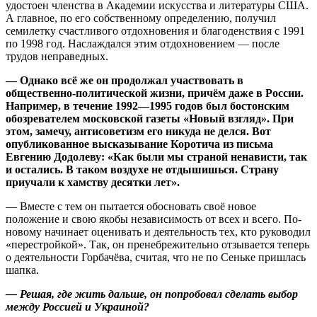
удостоен членства в Академии искусства и литературы США.
А главное, по его собственному определению, получил
семилетку счастливого отдохновения и благоденствия с 1991
по 1998 год. Наслаждался этим отдохновением — после
трудов неправедных.
— Однако всё же он продолжал участвовать в
общественно-политической жизни, причём даже в России.
Например, в течение 1992—1995 годов был бостонским
обозревателем московской газеты «Новый взгляд». При
этом, замечу, антисоветизм его никуда не делся. Вот
опубликованное высказывание Коротича из письма
Евгению Додолеву: «Как были мы страной ненависти, так
и остались. В таком воздухе не отдышишься. Страну
приучали к хамству десятки лет».
— Вместе с тем он пытается обосновать своё новое
положение и свою якобы независимость от всех и всего. По-
новому начинает оценивать и деятельность тех, кто руководил
«перестройкой». Так, он пренебрежительно отзывается теперь
о деятельности Горбачёва, считая, что не по Сеньке пришлась
шапка.
— Решая, где жить дальше, он попробовал сделать выбор
между Россией и Украиной?