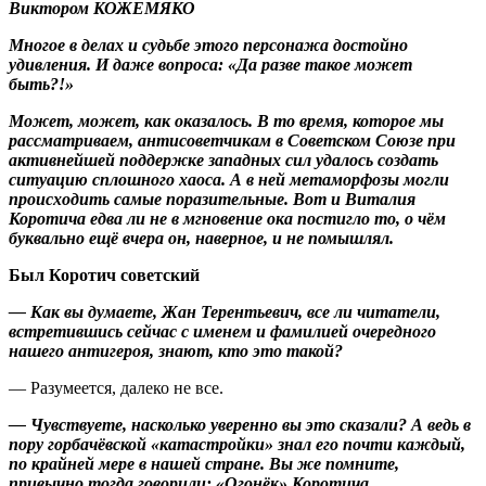
Виктором КОЖЕМЯКО
Многое в делах и судьбе этого персонажа достойно
удивления. И даже вопроса: «Да разве такое может
быть?!»
Может, может, как оказалось. В то время, которое мы
рассматриваем, антисоветчикам в Советском Союзе при
активнейшей поддержке западных сил удалось создать
ситуацию сплошного хаоса. А в ней метаморфозы могли
происходить самые поразительные. Вот и Виталия
Коротича едва ли не в мгновение ока постигло то, о чём
буквально ещё вчера он, наверное, и не помышлял.
Был Коротич советский
— Как вы думаете, Жан Терентьевич, все ли читатели,
встретившись сейчас с именем и фамилией очередного
нашего антигероя, знают, кто это такой?
— Разумеется, далеко не все.
— Чувствуете, насколько уверенно вы это сказали? А ведь в
пору горбачёвской «катастройки» знал его почти каждый,
по крайней мере в нашей стране. Вы же помните,
привычно тогда говорили: «Огонёк» Коротича…