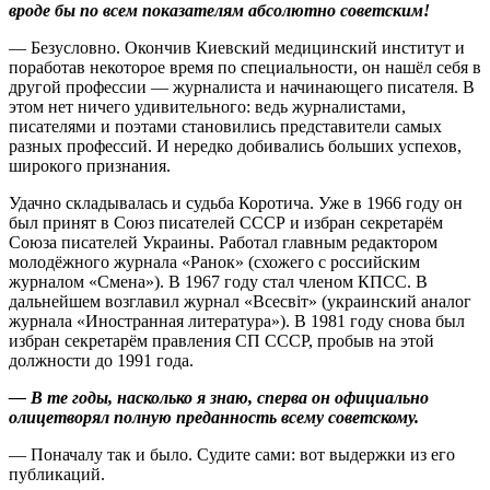
вроде бы по всем показателям абсолютно советским!
— Безусловно. Окончив Киевский медицинский институт и
поработав некоторое время по специальности, он нашёл себя в
другой профессии — журналиста и начинающего писателя. В
этом нет ничего удивительного: ведь журналистами,
писателями и поэтами становились представители самых
разных профессий. И нередко добивались больших успехов,
широкого признания.
Удачно складывалась и судьба Коротича. Уже в 1966 году он
был принят в Союз писателей СССР и избран секретарём
Союза писателей Украины. Работал главным редактором
молодёжного журнала «Ранок» (схожего с российским
журналом «Смена»). В 1967 году стал членом КПСС. В
дальнейшем возглавил журнал «Всесвіт» (украинский аналог
журнала «Иностранная литература»). В 1981 году снова был
избран секретарём правления СП СССР, пробыв на этой
должности до 1991 года.
— В те годы, насколько я знаю, сперва он официально
олицетворял полную преданность всему советскому.
— Поначалу так и было. Судите сами: вот выдержки из его
публикаций.