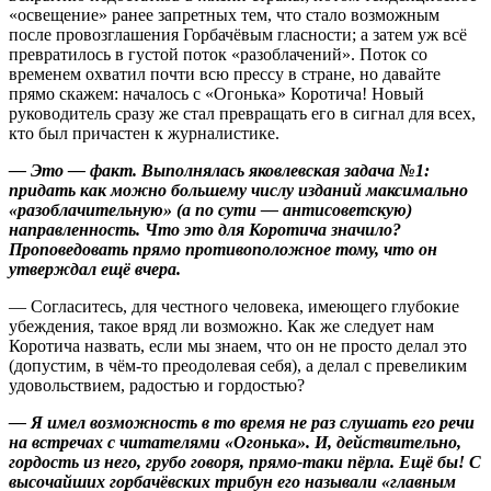
«освещение» ранее запретных тем, что стало возможным
после провозглашения Горбачёвым гласности; а затем уж всё
превратилось в густой поток «разоблачений». Поток со
временем охватил почти всю прессу в стране, но давайте
прямо скажем: началось с «Огонька» Коротича! Новый
руководитель сразу же стал превращать его в сигнал для всех,
кто был причастен к журналистике.
— Это — факт. Выполнялась яковлевская задача №1:
придать как можно большему числу изданий максимально
«разоблачительную» (а по сути — антисоветскую)
направленность. Что это для Коротича значило?
Проповедовать прямо противоположное тому, что он
утверждал ещё вчера.
— Согласитесь, для честного человека, имеющего глубокие
убеждения, такое вряд ли возможно. Как же следует нам
Коротича назвать, если мы знаем, что он не просто делал это
(допустим, в чём-то преодолевая себя), а делал с превеликим
удовольствием, радостью и гордостью?
— Я имел возможность в то время не раз слушать его речи
на встречах с читателями «Огонька». И, действительно,
гордость из него, грубо говоря, прямо-таки пёрла. Ещё бы! С
высочайших горбачёвских трибун его называли «главным