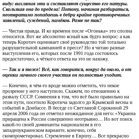
виду: вихляния эти и составляют существо его натуры.
Скользкая она до предела! Потому, начиная разбираться,
неотвратимо попадаешь в дебри крайне противоречивых
заявлений, суждений, намёков. Разве не так?
— Чистая правда. И ко времени после «Огонька» это сполна
относится. Вот же абсолютно ясный как будто вопрос: а как
теперь Коротич оценивает своё руководство той тотально
разрушительной кампанией в прессе? Но я читаю разные
выступления его, которых после 1991 года состоялось
предостаточно, а чёткого ответа на это не нахожу.
— Так и я тоже! Всё, как говорится, вокруг да около, а от
оценки личного своего участия он полностью уходит.
— Конечно, в чём-то вроде можно отметить, что некое
прозрение у него наступило. Скажем, по отношению к
развалу СССР. Сомнения в том, что всё было правильно на
этом пути, посетило Коротича задолго до Крымской весны и
событий в Донбассе. В беседе со Светланой Сорокиной 29
апреля 2006 года он отметил неожиданное для него: «Украина
приращена к России совершенно неотрывно… Но вот поиск
какой-то своей доминанты национализм в его
западноукраинском варианте, конечно, себя
скомпрометировал. Стремление в Европу… Все прекрасно