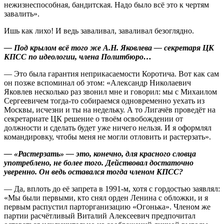
нежизнеспособная, бандитская. Надо было всё это к чертям
завалить».
Ишь как лихо! И ведь заваливал, заваливал безоглядно.
— Под крылом всё того же А.Н. Яковлева — секретаря ЦК
КПСС по идеологии, члена Политбюро…
— Это была гарантия неприкасаемости Коротича. Вот как сам
он позже вспоминал об этом: «Александр Николаевич
Яковлев несколько раз звонил мне и говорил: мы с Михаилом
Сергеевичем тогда-то собираемся одновременно уехать из
Москвы, исчезни и ты на недельку. А то Лигачёв проведёт на
секретариате ЦК решение о твоём освобождении от
должности и сделать будет уже ничего нельзя. И я оформлял
командировку, чтобы меня не могли отловить и растерзать».
— «Растерзать» — это, конечно, для красного словца
употреблено, не более того. Действовал достаточно
уверенно. Он ведь оставался тогда членом КПСС?
— Да, вплоть до её запрета в 1991-м, хотя с гордостью заявлял:
«Мы были первыми, кто снял орден Ленина с обложки, и я
первым распустил парторганизацию «Огонька». Членом же
партии расчётливый Виталий Алексеевич предпочитал