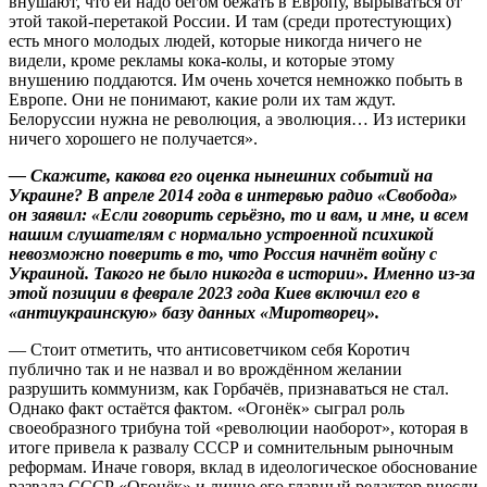
внушают, что ей надо бегом бежать в Европу, вырываться от
этой такой-перетакой России. И там (среди протестующих)
есть много молодых людей, которые никогда ничего не
видели, кроме рекламы кока-колы, и которые этому
внушению поддаются. Им очень хочется немножко побыть в
Европе. Они не понимают, какие роли их там ждут.
Белоруссии нужна не революция, а эволюция… Из истерики
ничего хорошего не получается».
— Скажите, какова его оценка нынешних событий на
Украине? В апреле 2014 года в интервью радио «Свобода»
он заявил: «Если говорить серьёзно, то и вам, и мне, и всем
нашим слушателям с нормально устроенной психикой
невозможно поверить в то, что Россия начнёт войну с
Украиной. Такого не было никогда в истории». Именно из-за
этой позиции в феврале 2023 года Киев включил его в
«антиукраинскую» базу данных «Миротворец».
— Стоит отметить, что антисоветчиком себя Коротич
публично так и не назвал и во врождённом желании
разрушить коммунизм, как Горбачёв, признаваться не стал.
Однако факт остаётся фактом. «Огонёк» сыграл роль
своеобразного трибуна той «революции наоборот», которая в
итоге привела к развалу СССР и сомнительным рыночным
реформам. Иначе говоря, вклад в идеологическое обоснование
развала СССР «Огонёк» и лично его главный редактор внесли