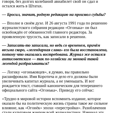
говоря, без долгих колебаний авиабилет свой он сдал и
остался жить в Штатах.
— Бросил, значит, родную редакцию на произвол судьбы?
— Вполне в своём духе. И 26 августа 1991 года по решению
журналистского собрания редакции «Огонька» он был
освобождён от обязанностей главного редактора. За
проявленную трусость, как записали в решении.
— Записать-то записали, но ведь со временем, причём
весьма скоро, «легендарная слава» его была восстановлена,
потому что оказалась востребована. Журнал же остался
антисоветским — так по-хозяйски ли звонкой такой
легендой разбрасываться?
— Логику «огоньковцев», я думаю, вы правильно
расшифровали. Имя Коротича и дело его должны были
увеличивать капитал журнала, а не уменьшать. И вот
рождается текст, ставший каноническим для теперешнего
официального сайта «Огонька». Приведу его сейчас:
«Трудно в мировой истории вспомнить издание, которое
оказало бы на политическую жизнь страны такое же сильное
влияние, как «Огонёк» эпохи «перестройки». Разоблачения
стали культовым жанром всей журналистики. Начинал эту