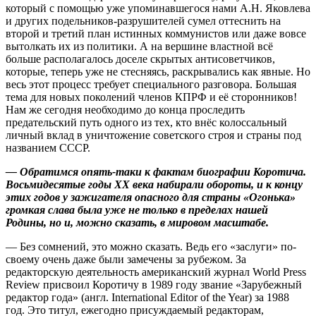
который с помощью уже упоминавшегося нами А.Н. Яковлева
и других подельников-разрушителей сумел оттеснить на
второй и третий план истинных коммунистов или даже вовсе
вытолкать их из политики. А на вершине властной всё
больше располагалось доселе скрытых антисоветчиков,
которые, теперь уже не стесняясь, раскрывались как явные. Но
весь этот процесс требует специального разговора. Большая
тема для новых поколений членов КПРФ и её сторонников!
Нам же сегодня необходимо до конца проследить
предательский путь одного из тех, кто внёс колоссальный
личный вклад в уничтожение советского строя и страны под
названием СССР.
— Обратимся опять-таки к фактам биографии Коротича.
Восьмидесятые годы ХХ века набирали обороты, и к концу
этих годов у зажигателя опасного для страны «Огонька»
громкая слава была уже не только в пределах нашей
Родины, но и, можно сказать, в мировом масштабе.
— Без сомнений, это можно сказать. Ведь его «заслуги» по-
своему очень даже были замечены за рубежом. За
редакторскую деятельность американский журнал World Press
Review присвоил Коротичу в 1989 году звание «Зарубежный
редактор года» (англ. International Editor of the Year) за 1988
год. Это титул, ежегодно присуждаемый редакторам,