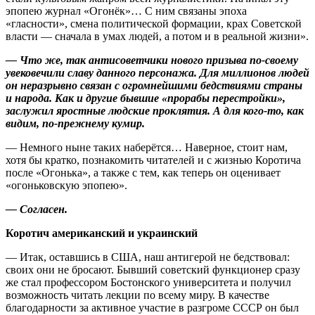
эпопею журнал «Огонёк»… С ним связаны эпоха
«гласности», смена политической формации, крах Советской
власти — сначала в умах людей, а потом и в реальной жизни».
— Что же, так антисоветчики нового призыва по-своему
увековечили славу данного персонажа. Для миллионов людей
он неразрывно связан с огромнейшими бедствиями страны
и народа. Как и другие бывшие «прорабы перестройки»,
заслужил яростные людские проклятия. А для кого-то, как
видим, по-прежнему кумир.
— Немного ныне таких наберётся… Наверное, стоит нам,
хотя бы кратко, познакомить читателей и с жизнью Коротича
после «Огонька», а также с тем, как теперь он оценивает
«огоньковскую эпопею».
— Согласен.
Коротич американский и украинский
— Итак, оставшись в США, наш антигерой не бедствовал:
своих они не бросают. Бывший советский функционер сразу
же стал профессором Бостонского университета и получил
возможность читать лекции по всему миру. В качестве
благодарности за активное участие в разгроме СССР он был