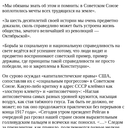
«Мы обязаны знать об этом и помнить: в Советском Союзе
воплотились мечты всех трудящихся на земле».
«За шесть десятилетий своей истории мы очень предметно
доказали, сколь справедливо может быть устроена жизнь
общества, зачатого величайшей из революций —
Октябрьской».
«Борьба за социальную и национальную справедливость на
свете ведётся всё успешнее потому, что люди видят и
предметно воспринимают советский пример, пример
державы, где принципы такой справедливости не просто
победили, но и закреплены в Конституции».
Он сурово осуждал «капиталистические нравы» США,
сопоставляя их с «социальным прогрессом» в Советском
Союзе. Какую-либо критику в адрес СССР клеймил как
«злостную клевету» и «антисоветчину»: «Наглая
антисоветчина самых разных уровней кружится, насыщая
воздух, как стая таёжного гнуса. Так быть не должно, не
может; но так оно продолжается практически без перерывов с
конца 1917 года». «Сегодня утром президент Рейган в
очередной раз грозил нашей стране своим выразительным
голливудским пальцем и всячески нас поносил. <…> Следом
за президентом, как правило, подключаются разные мелкие