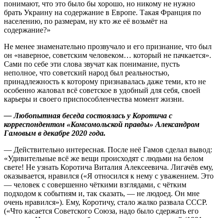
понимают, что это было бы хорошо, но никому не нужно
брать Украину на содержание в Европе. Такая Франция по
населению, по размерам, ну кто же её возьмёт на
содержание?»
Не менее знаменательно прозвучало и его признание, что был
он «наверное, советским человеком… который не пачкается».
Сами по себе эти слова звучат как понимание, пусть
неполное, что советский народ был реальностью,
принадлежность к которому признавалась даже теми, кто не
особенно жаловал всё советское в удобный для себя, своей
карьеры и своего приспособленчества момент жизни.
— Любопытная беседа состоялась у Коротича с
корреспондентом «Комсомольской правды» Александром
Гамовым в декабре 2020 года.
— Действительно интересная. После неё Гамов сделал вывод:
«Удивительные всё же вещи происходят с людьми на белом
свете! Не узнать Коротича Виталия Алексеевича. Лигачёв ему,
оказывается, нравился («Я относился к нему с уважением. Это
— человек с совершенно чёткими взглядами, с чётким
подходом к событиям и, так сказать, — не людоед. Он мне
очень нравился»). Ему, Коротичу, стало жалко развала СССР.
(«Что касается Советского Союза, надо было сдержать его