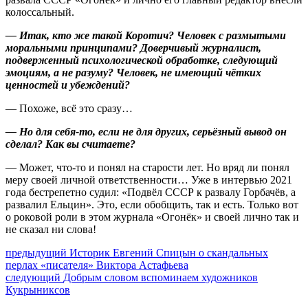
колоссальный.
— Итак, кто же такой Коротич? Человек с размытыми
моральными принципами? Доверчивый журналист,
подверженный психологической обработке, следующий
эмоциям, а не разуму? Человек, не имеющий чётких
ценностей и убеждений?
— Похоже, всё это сразу…
— Но для себя-то, если не для других, серьёзный вывод он
сделал? Как вы считаете?
— Может, что-то и понял на старости лет. Но вряд ли понял
меру своей личной ответственности… Уже в интервью 2021
года бестрепетно судил: «Подвёл СССР к развалу Горбачёв, а
развалил Ельцин». Это, если обобщить, так и есть. Только вот
о роковой роли в этом журнала «Огонёк» и своей лично так и
не сказал ни слова!
Навигация
Предыдущий
предыдущий
Историк Евгений Спицын о скандальных
пост:
перлах «писателя» Виктора Астафьева
по
Следующее
следующий
Добрым словом вспоминаем художников
записям
сообщение:
Кукрыниксов