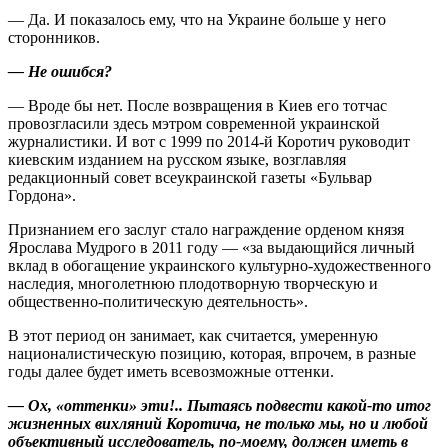
— Да. И показалось ему, что на Украине больше у него
сторонников.
— Не ошибся?
— Вроде бы нет. После возвращения в Киев его тотчас
провозгласили здесь мэтром современной украинской
журналистики. И вот с 1999 по 2014-й Коротич руководит
киевским изданием на русском языке, возглавляя
редакционный совет всеукраинской газеты «Бульвар
Гордона».
Признанием его заслуг стало награждение орденом князя
Ярослава Мудрого в 2011 году — «за выдающийся личный
вклад в обогащение украинского культурно-художественного
наследия, многолетнюю плодотворную творческую и
общественно-политическую деятельность».
В этот период он занимает, как считается, умеренную
националистическую позицию, которая, впрочем, в разные
годы далее будет иметь всевозможные оттенки.
— Ох, «оттенки» эти!.. Пытаясь подвести какой-то итог
жизненных вихляний Коротича, не только мы, но и любой
объективный исследователь, по-моему, должен иметь в