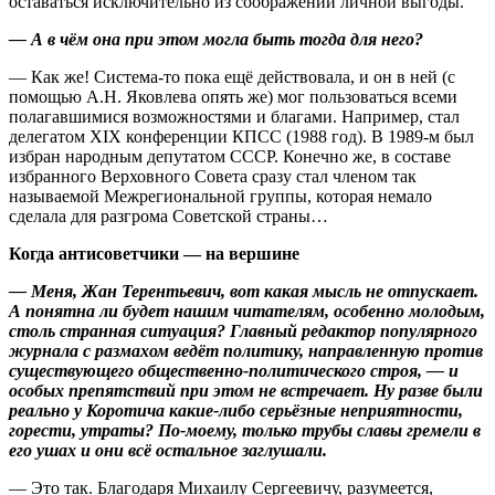
оставаться исключительно из соображений личной выгоды.
— А в чём она при этом могла быть тогда для него?
— Как же! Система-то пока ещё действовала, и он в ней (с
помощью А.Н. Яковлева опять же) мог пользоваться всеми
полагавшимися возможностями и благами. Например, стал
делегатом XIX конференции КПСС (1988 год). В 1989-м был
избран народным депутатом СССР. Конечно же, в составе
избранного Верховного Совета сразу стал членом так
называемой Межрегиональной группы, которая немало
сделала для разгрома Советской страны…
Когда антисоветчики — на вершине
— Меня, Жан Терентьевич, вот какая мысль не отпускает.
А понятна ли будет нашим читателям, особенно молодым,
столь странная ситуация? Главный редактор популярного
журнала с размахом ведёт политику, направленную против
существующего общественно-политического строя, — и
особых препятствий при этом не встречает. Ну разве были
реально у Коротича какие-либо серьёзные неприятности,
горести, утраты? По-моему, только трубы славы гремели в
его ушах и они всё остальное заглушали.
— Это так. Благодаря Михаилу Сергеевичу, разумеется,