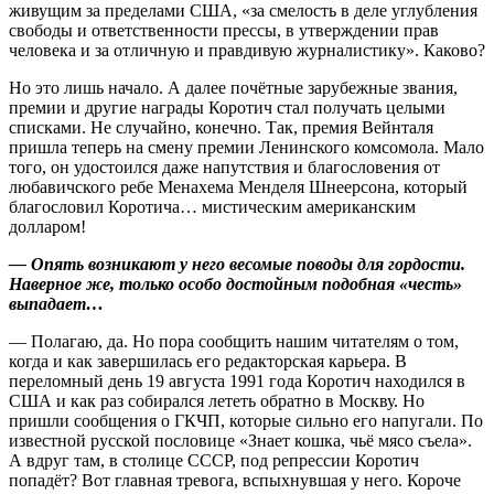
живущим за пределами США, «за смелость в деле углубления
свободы и ответственности прессы, в утверждении прав
человека и за отличную и правдивую журналистику». Каково?
Но это лишь начало. А далее почётные зарубежные звания,
премии и другие награды Коротич стал получать целыми
списками. Не случайно, конечно. Так, премия Вейнталя
пришла теперь на смену премии Ленинского комсомола. Мало
того, он удостоился даже напутствия и благословения от
любавичского ребе Менахема Менделя Шнеерсона, который
благословил Коротича… мистическим американским
долларом!
— Опять возникают у него весомые поводы для гордости.
Наверное же, только особо достойным подобная «честь»
выпадает…
— Полагаю, да. Но пора сообщить нашим читателям о том,
когда и как завершилась его редакторская карьера. В
переломный день 19 августа 1991 года Коротич находился в
США и как раз собирался лететь обратно в Москву. Но
пришли сообщения о ГКЧП, которые сильно его напугали. По
известной русской пословице «Знает кошка, чьё мясо съела».
А вдруг там, в столице СССР, под репрессии Коротич
попадёт? Вот главная тревога, вспыхнувшая у него. Короче