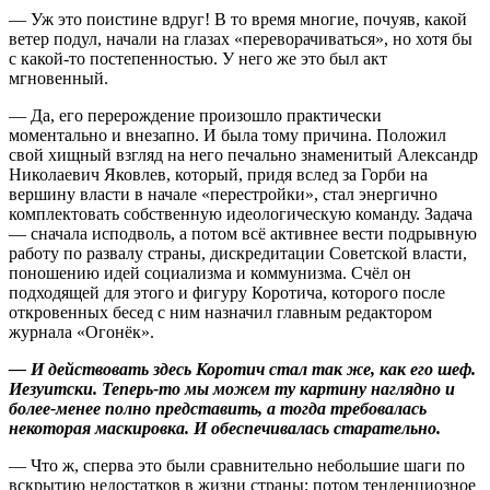
— Уж это поистине вдруг! В то время многие, почуяв, какой
ветер подул, начали на глазах «переворачиваться», но хотя бы
с какой-то постепенностью. У него же это был акт
мгновенный.
— Да, его перерождение произошло практически
моментально и внезапно. И была тому причина. Положил
свой хищный взгляд на него печально знаменитый Александр
Николаевич Яковлев, который, придя вслед за Горби на
вершину власти в начале «перестройки», стал энергично
комплектовать собственную идеологическую команду. Задача
— сначала исподволь, а потом всё активнее вести подрывную
работу по развалу страны, дискредитации Советской власти,
поношению идей социализма и коммунизма. Счёл он
подходящей для этого и фигуру Коротича, которого после
откровенных бесед с ним назначил главным редактором
журнала «Огонёк».
— И действовать здесь Коротич стал так же, как его шеф.
Иезуитски. Теперь-то мы можем ту картину наглядно и
более-менее полно представить, а тогда требовалась
некоторая маскировка. И обеспечивалась старательно.
— Что ж, сперва это были сравнительно небольшие шаги по
вскрытию недостатков в жизни страны; потом тенденциозное