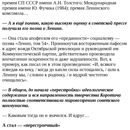
премия СП СССР имени А.Н. Толстого; Международная
премия имени Ю. Фучика (1984); премия Ленинского
комсомола…
— А я ещё помню, какую высокую оценку в советской прессе
получила его поэма о Ленине.
— Она стала апофеозом его «преданности» социализму —
поэма «Ленин, том 54». Проникнутая восторженным пафосом
в адрес вождя Октябрьской революции и руководимой им
Коммунистической партии, действительно производила
впечатление искренности и даже задушевности. Вот, к
примеру, как писал он в этом произведении: «И, всякого
изведав на веку, / когда до капли силы истощались, / шли к
Ленину мы, / словно к роднику, / и мудрой чистотою
очищались».
— В общем, до начала «перестройки» идеологическое
содержание и вся направленность творчества Коротича
полностью соответствовали мировоззрению советского
коммуниста.
— Каковым тогда он и значился. И вдруг…
А стал — «перестроечный»