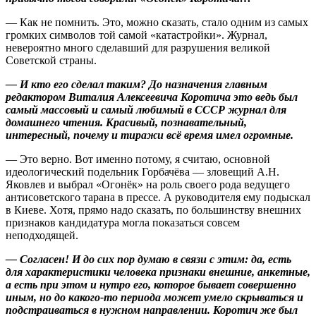
— Как не помнить. Это, можно сказать, стало одним из самых
громких символов той самой «катастройки». Журнал,
невероятно много сделавший для разрушения великой
Советской страны.
— И кто его сделал таким? До назначения главным
редактором Виталия Алексеевича Коротича это ведь был
самый массовый и самый любимый в СССР журнал для
домашнего чтения. Красивый, познавательный,
интересный, почему и тиражи всё время имел огромные.
— Это верно. Вот именно потому, я считаю, основной
идеологический подельник Горбачёва — зловещий А.Н.
Яковлев и выбрал «Огонёк» на роль своего рода ведущего
антисоветского тарана в прессе. А руководителя ему подыскал
в Киеве. Хотя, прямо надо сказать, по большинству внешних
признаков кандидатура могла показаться совсем
неподходящей.
— Согласен! И до сих пор думаю в связи с этим: да, есть
для характеристики человека признаки внешние, анкетные,
а есть при этом и нутро его, которое бывает совершенно
иным, но до какого-то периода может умело скрываться и
подстраиваться в нужном направлении. Коротич же был