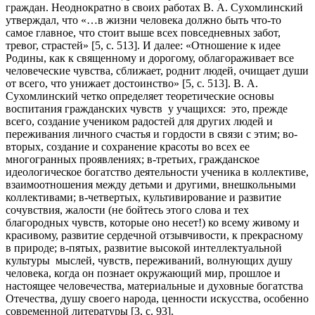
граждан. Неоднократно в своих работах В. А. Сухомлинский
утверждал, что «…в жизни человека должно быть что-то
самое главное, что стоит выше всех повседневных забот,
тревог, страстей» [5, с. 513]. И далее: «Отношение к идее
Родины, как к священному и дорогому, облагораживает все
человеческие чувства, сближает, роднит людей, очищает души
от всего, что унижает достоинство» [5, с. 513]. В. А.
Сухомлинский четко определяет теоретические основы
воспитания гражданских чувств у учащихся: это, прежде
всего, создание учеником радостей для других людей и
переживания личного счастья и гордости в связи с этим; во-
вторых, создание и сохранение красоты во всех ее
многогранных проявлениях; в-третьих, гражданское
идеологическое богатство деятельности ученика в коллективе,
взаимоотношения между детьми и другими, внешкольными
коллективами; в-четвертых, культивирование и развитие
сочувствия, жалости (не бойтесь этого слова и тех
благородных чувств, которые оно несет!) ко всему живому и
красивому, развитие сердечной отзывчивости, к прекрасному
в природе; в-пятых, развитие высокой интеллектуальной
культуры мыслей, чувств, переживаний, волнующих душу
человека, когда он познает окружающий мир, прошлое и
настоящее человечества, материальные и духовные богатства
Отечества, душу своего народа, ценности искусства, особенно
современной литературы [3, с. 93].