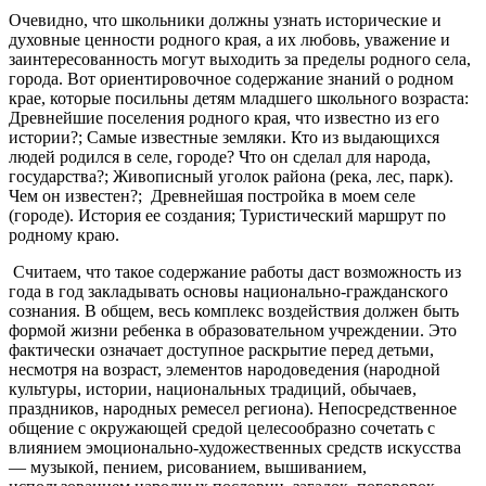
Очевидно, что школьники должны узнать исторические и
духовные ценности родного края, а их любовь, уважение и
заинтересованность могут выходить за пределы родного села,
города. Вот ориентировочное содержание знаний о родном
крае, которые посильны детям младшего школьного возраста:
Древнейшие поселения родного края, что известно из его
истории?; Самые известные земляки. Кто из выдающихся
людей родился в селе, городе? Что он сделал для народа,
государства?; Живописный уголок района (река, лес, парк).
Чем он известен?; Древнейшая постройка в моем селе
(городе). История ее создания; Туристический маршрут по
родному краю.
Считаем, что такое содержание работы даст возможность из
года в год закладывать основы национально-гражданского
сознания. В общем, весь комплекс воздействия должен быть
формой жизни ребенка в образовательном учреждении. Это
фактически означает доступное раскрытие перед детьми,
несмотря на возраст, элементов народоведения (народной
культуры, истории, национальных традиций, обычаев,
праздников, народных ремесел региона). Непосредственное
общение с окружающей средой целесообразно сочетать с
влиянием эмоционально-художественных средств искусства
— музыкой, пением, рисованием, вышиванием,