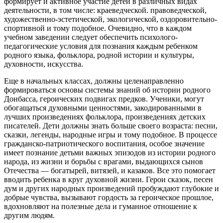
формирует и активное участие детей в различных видах
деятельности, в том числе: краеведческой. правоведческой,
художественно-эстетической, экологической, оздоровительно-
спортивной и тому подобное. Очевидно, что в каждом
учебном заведении следует обеспечить психолого-
педагогические условия для познания каждым ребенком
родного языка, фольклора, родной истории и культуры,
духовности, искусства.
Еще в начальных классах, должны целенаправленно
формироваться основы системы знаний об истории родного
Донбасса, героических подвигах предков. Ученики, могут
обогащаться духовными ценностями, закодированными в
лучших произведениях фольклора, произведениях детских
писателей. Дети должны знать больше своего возраста: песни,
сказки, легенды, народные игры и тому подобное. В процессе
гражданско-патриотического воспитания, особое значение
имеет познание детьми важных эпизодов из истории родного
народа, из жизни и борьбы с врагами, выдающихся сынов
Отечества — богатырей, витязей, и казаков. Все это помогает
вводить ребенка в круг духовной жизни. Герои сказок, песен
дум и других народных произведений пробуждают глубокие и
добрые чувства, вызывают гордость за героическое прошлое,
вдохновляют на полезные дела и гуманное отношение к
другим людям.