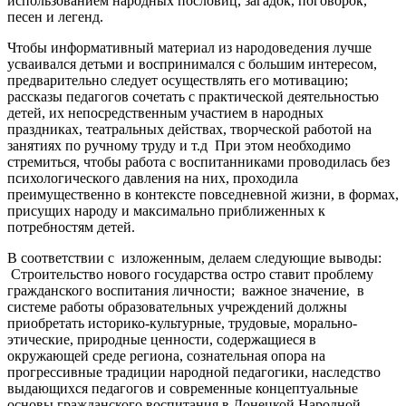
использованием народных пословиц, загадок, поговорок,
песен и легенд.
Чтобы информативный материал из народоведения лучше
усваивался детьми и воспринимался с большим интересом,
предварительно следует осуществлять его мотивацию;
рассказы педагогов сочетать с практической деятельностью
детей, их непосредственным участием в народных
праздниках, театральных действах, творческой работой на
занятиях по ручному труду и т.д При этом необходимо
стремиться, чтобы работа с воспитанниками проводилась без
психологического давления на них, проходила
преимущественно в контексте повседневной жизни, в формах,
присущих народу и максимально приближенных к
потребностям детей.
В соответствии с изложенным, делаем следующие выводы:
Строительство нового государства остро ставит проблему
гражданского воспитания личности; важное значение, в
системе работы образовательных учреждений должны
приобретать историко-культурные, трудовые, морально-
этические, природные ценности, содержащиеся в
окружающей среде региона, сознательная опора на
прогрессивные традиции народной педагогики, наследство
выдающихся педагогов и современные концептуальные
основы гражданского воспитания в Донецкой Народной