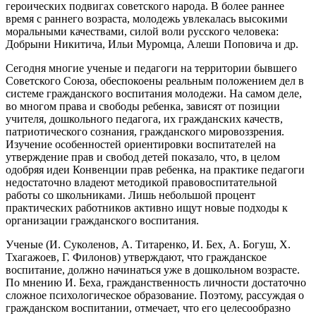
героических подвигах советского народа. В более раннее
время с раннего возраста, молодежь увлекалась высокими
моральными качествами, силой воли русского человека:
Добрыни Никитича, Ильи Муромца, Алеши Поповича и др.
Сегодня многие ученые и педагоги на территории бывшего
Советского Союза, обеспокоены реальным положением дел в
системе гражданского воспитания молодежи. На самом деле,
во многом права и свободы ребенка, зависят от позиции
учителя, дошкольного педагога, их гражданских качеств,
патриотического сознания, гражданского мировоззрения.
Изучение особенностей ориентировки воспитателей на
утверждение прав и свобод детей показало, что, в целом
одобряя идеи Конвенции прав ребенка, на практике педагоги
недостаточно владеют методикой правовоспитательной
работы со школьниками. Лишь небольшой процент
практических работников активно ищут новые подходы к
организации гражданского воспитания.
Ученые (И. Суколенов, А. Титаренко, И. Бех, А. Богуш, Х.
Тхагажоев, Г. Филонов) утверждают, что гражданское
воспитание, должно начинаться уже в дошкольном возрасте.
По мнению И. Беха, гражданственность личности достаточно
сложное психологическое образование. Поэтому, рассуждая о
гражданском воспитании, отмечает, что его целесообразно