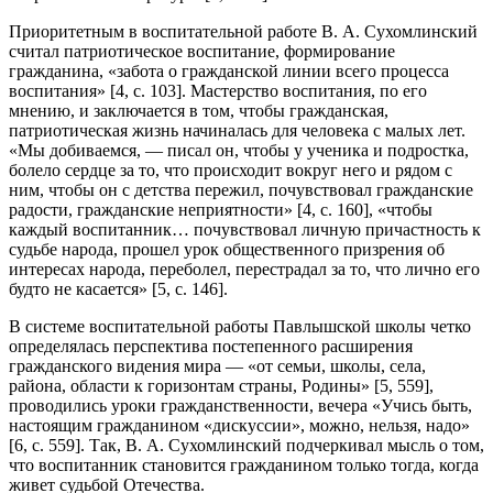
Приоритетным в воспитательной работе В. А. Сухомлинский
считал патриотическое воспитание, формирование
гражданина, «забота о гражданской линии всего процесса
воспитания» [4, с. 103]. Мастерство воспитания, по его
мнению, и заключается в том, чтобы гражданская,
патриотическая жизнь начиналась для человека с малых лет.
«Мы добиваемся, — писал он, чтобы у ученика и подростка,
болело сердце за то, что происходит вокруг него и рядом с
ним, чтобы он с детства пережил, почувствовал гражданские
радости, гражданские неприятности» [4, с. 160], «чтобы
каждый воспитанник… почувствовал личную причастность к
судьбе народа, прошел урок общественного призрения об
интересах народа, переболел, перестрадал за то, что лично его
будто не касается» [5, с. 146].
В системе воспитательной работы Павлышской школы четко
определялась перспектива постепенного расширения
гражданского видения мира — «от семьи, школы, села,
района, области к горизонтам страны, Родины» [5, 559],
проводились уроки гражданственности, вечера «Учись быть,
настоящим гражданином «дискуссии», можно, нельзя, надо»
[6, с. 559]. Так, В. А. Сухомлинский подчеркивал мысль о том,
что воспитанник становится гражданином только тогда, когда
живет судьбой Отечества.