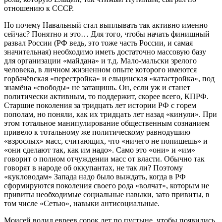
отношению к СССР.
Но почему Навальный стал выплывать так активно именно
сейчас? Понятно и это… Для того, чтобы начать финишный
развал России (РФ ведь, это тоже часть России, и самая
значительная) необходимо иметь достаточно массовую базу
для организации «майдана» и т.д. Мало-мальски зрелого
человека, в личном жизненном опыте которого имеются
горбачёвская «перестройка» и ельцинская «катастройка», под
знамёна «свободы» не затащишь. Он, если уж и станет
политически активным, то поддержит, скорее всего, КПРФ.
Старшие поколения за тридцать лет истории РФ с горем
пополам, но поняли, как их тридцать лет назад «кинули». При
этом тотальное манипулирование общественным сознанием
привело к тотальному же политическому равнодушию
«взрослых» масс, считающих, что «ничего не попишешь» и
«они сделают так, как им надо». Само это «они» и «им»
говорит о полном отчуждении масс от власти. Обычно так
говорят в народе об оккупантах, не так ли? Поэтому
«кукловодам» Запада надо было выждать, когда в РФ
сформируются поколения своего рода «волчат», которым не
привиты необходимые социальные навыки, зато привиты, в
том числе «Сетью», навыки антисоциальные.
Моисей водил евреев сорок лет по пустыне, чтобы появились