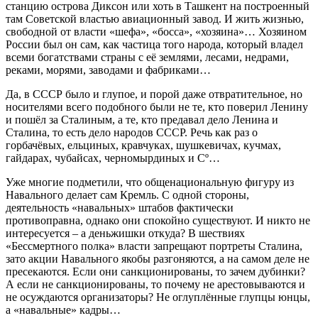
станцию острова Диксон или хоть в Ташкент на построенный
там Советской властью авиационный завод. И жить жизнью,
свободной от власти «шефа», «босса», «хозяина»… Хозяином
России был он сам, как частица того народа, который владел
всеми богатствами страны с её землями, лесами, недрами,
реками, морями, заводами и фабриками…
Да, в СССР было и глупое, и порой даже отвратительное, но
носителями всего подобного были не те, кто поверил Ленину
и пошёл за Сталиным, а те, кто предавал дело Ленина и
Сталина, то есть дело народов СССР. Речь как раз о
горбачёвых, ельциных, кравчуках, шушкевичах, кучмах,
гайдарах, чубайсах, черномырдиных и Сº…
Уже многие подметили, что общенациональную фигуру из
Навального делает сам Кремль. С одной стороны,
деятельность «навальных» штабов фактически
противоправна, однако они спокойно существуют. И никто не
интересуется – а деньжишки откуда? В шествиях
«Бессмертного полка» власти запрещают портреты Сталина,
зато акции Навального якобы разгоняются, а на самом деле не
пресекаются. Если они санкционированы, то зачем дубинки?
А если не санкционированы, то почему не арестовываются и
не осуждаются организаторы? Не оглуплённые глупцы юнцы,
а «навальные» кадры…