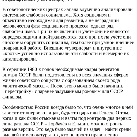
В советологических центрах Запада вдумчиво анализировали
системные слабости социализма. Хотя социализм и
объективно необходимая для развития, а не деградации
человечества фаза социального процесса, однако ряд
слабостей имел. При их выявлении и учёте они не являются
определяющими и нейтрализуются, зато при их
не
учёте они
способны обрушить социализм, тем более при умной внешней
подрывной работе. Внешние «гувернёры» и внутренние
«кроты» успешно использовали эти слабости и всемерно их
катализировали.
К середине 1980-х годов необходимые кадры ренегатов
внутри СССР были подготовлены во всех значащих сферах
жизни советского общества с образованием своего рода
«критической массы». После этого можно было начинать
«перестройку» с заранее задуманным роковым для СССР
финалом.
Особенностью России всегда было то, что очень многое в ней
зависит от «первого лица», будь это царь или Генсек. О том,
когда и как были отысканы и взяты под контроль два первых
лица развала СССР – Горбачёв и Ельцин, можно строить
разные версии. Это ведь было задачей из задач – найти среди
высшей номенклатуры тех, кто не просто нравственно