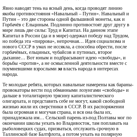
Явно наводят тень на ясный день, когда проводят линию
якобы противостояния «Навальный – Путин». Навальный и
Путин – это две стороны одной фальшивой монеты, как и
Горбачёв с Ельциным. Подлинно противостоят друг другу в
мире лишь две силы: Труд и Капитал. На данном этапе
Капитал в России (да и в мире) одержал победу над Трудом,
но победа эта «пиррова», непрочная… Идея социализма и
нового СССР в умах не иссякла, а способна обрести, после
горбачёвых, ельциных, чубайсов и путиных, второе
дыхание… Вот юным и подбрасывают идею «свободы», и
борьбы «против», а не осмысленной деятельности вместе с
поумневшими взрослыми
за
власть народа в интересах
народа.
Те молодые ребята, которых навальные намерены как бараны-
провокаторы вести под обманными лозунгами «свободы» и
дальше в тоталитарную трясину капиталистического
олигархата, и представить себе не могут, какой свободной
жизнью жили их сверстники в СССР. В их распоряжении
была огромная и могучая страна, и вся она была их,
принадлежала им… Сельский парень из-под Полтавы мог по
окончании школы уехать во Владивосток, там поплавать на
рыболовецких судах, призваться, отслужить срочную в
Таллинской базе Балтфлота, а потом уехать на полярную