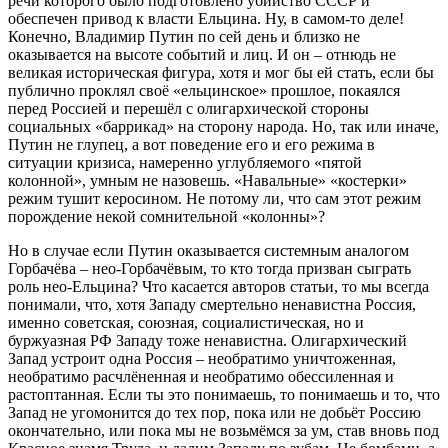
речи которого было подготовлено убийство СССР и
обеспечен привод к власти Ельцина. Ну, в самом-то деле!
Конечно, Владимир Путин по сей день и близко не
оказывается на высоте событий и лиц. И он – отнюдь не
великая историческая фигура, хотя и мог бы ей стать, если бы
публично проклял своё «ельцинское» прошлое, покаялся
перед Россией и перешёл с олигархической стороны
социальных «баррикад» на сторону народа. Но, так или иначе,
Путин не глупец, а вот поведение его и его режима в
ситуации кризиса, намеренно углубляемого «пятой
колонной», умным не назовешь. «Навальные» «костерки»
режим тушит керосином. Не потому ли, что сам этот режим
порождение некой сомнительной «колонны»?
Но в случае если Путин оказывается системным аналогом
Горбачёва – нео-Горбачёвым, то кто тогда призван сыграть
роль нео-Ельцина? Что касается авторов статьи, то мы всегда
понимали, что, хотя Западу смертельно ненавистна Россия,
именно советская, союзная, социалистическая, но и
буржуазная РФ Западу тоже ненавистна. Олигархический
Запад устроит одна Россия – необратимо уничтоженная,
необратимо расчлёненная и необратимо обессиленная и
растоптанная. Если ты это понимаешь, то понимаешь и то, что
Запад не угомонится до тех пор, пока или не добьёт Россию
окончательно, или пока мы не возьмёмся за ум, став вновь под