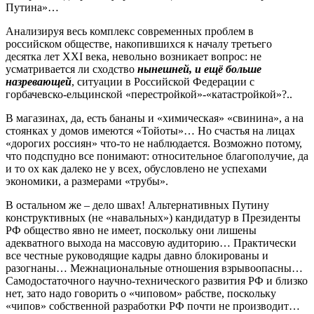
Путина»…
Анализируя весь комплекс современных проблем в
российском обществе, накопившихся к началу третьего
десятка лет ХХI века, невольно возникает вопрос: не
усматривается ли сходство
нынешней, и ещё больше
назревающей
, ситуации в Российской Федерации с
горбачевско-ельцинской «перестройкой»-«катастройкой»?..
В магазинах, да, есть бананы и «химическая» «свинина», а на
стоянках у домов имеются «Тойоты»… Но счастья на лицах
«дорогих россиян» что-то не наблюдается. Возможно потому,
что подспудно все понимают: относительное благополучие, да
и то ох как далеко не у всех, обусловлено не успехами
экономики, а размерами «трубы».
В остальном же – дело швах! Альтернативных Путину
конструктивных (не «навальных») кандидатур в Президенты
РФ общество явно не имеет, поскольку они лишены
адекватного выхода на массовую аудиторию… Практически
все честные руководящие кадры давно блокированы и
разогнаны… Межнациональные отношения взрывоопасны…
Самодостаточного научно-технического развития РФ и близко
нет, зато надо говорить о «чиповом» рабстве, поскольку
«чипов» собственной разработки РФ почти не производит…