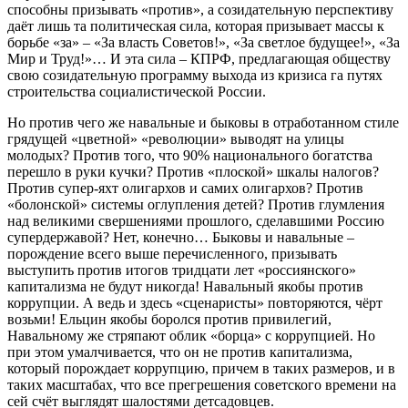
способны призывать «против», а созидательную перспективу
даёт лишь та политическая сила, которая призывает массы к
борьбе «за» – «За власть Советов!», «За светлое будущее!», «За
Мир и Труд!»… И эта сила – КПРФ, предлагающая обществу
свою созидательную программу выхода из кризиса га путях
строительства социалистической России.
Но против чего же навальные и быковы в отработанном стиле
грядущей «цветной» «революции» выводят на улицы
молодых? Против того, что 90% национального богатства
перешло в руки кучки? Против «плоской» шкалы налогов?
Против супер-яхт олигархов и самих олигархов? Против
«болонской» системы оглупления детей? Против глумления
над великими свершениями прошлого, сделавшими Россию
супердержавой? Нет, конечно… Быковы и навальные –
порождение всего выше перечисленного, призывать
выступить против итогов тридцати лет «россиянского»
капитализма не будут никогда! Навальный якобы против
коррупции. А ведь и здесь «сценаристы» повторяются, чёрт
возьми! Ельцин якобы боролся против привилегий,
Навальному же стряпают облик «борца» с коррупцией. Но
при этом умалчивается, что он не против капитализма,
который порождает коррупцию, причем в таких размеров, и в
таких масштабах, что все прегрешения советского времени на
сей счёт выглядят шалостями детсадовцев.