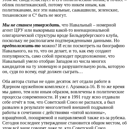
облик политиканский, потому что никем иным, как
политиканами, все эти навальные, саакашвили, зеленские,
тихановские и Сº быть не могут.
Мы не станем утверждать
, что Навальный – номерной
агент ЦРУ или выкормыш какой-то вненациональной
олигархической структуры вроде Бильдербергского клуба,
поскольку не располагаем подтвержденными данными. Но
предположить-то
можно? И если посмотреть на биографию
Навального, на то, что он делает, и то, как ему создают
популярность, само собой приходит предположение, что
Навальный умело отобран Западом из числа многих
кандидатов на ту зловещую и разрушительную роль, которую
он, судя по всему, ещё должен сыграть…
Оба автора статьи не один десяток лет отдали работе в
Ядерном оружейном комплексе г. Арзамаса-16. В то же время
мы давно, тем или иным образом, вовлечены в политические
процессы современности. И уже в 1991 году ясно отдавали
себе отчёт в том, что Советский Союз не распался, а был
развален в результате многолетней внешней подрывной
работы в сочетании с действиями «пятой колонны»,
взращённой, поощряемой и направляемой также из-за рубежа.
Сегодня последнее утверждение становится общим местом, об
этом всё чаще говорят даже те, кто Советский Союз