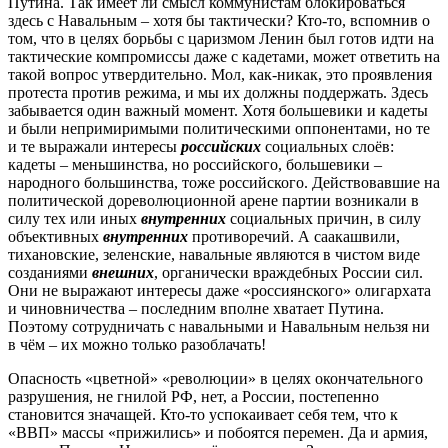
Путина. Так имеет ли смысл коммунистам блокироваться
здесь с Навальным – хотя бы тактически? Кто-то, вспомнив о
том, что в целях борьбы с царизмом Ленин был готов идти на
тактические компромиссы даже с кадетами, может ответить на
такой вопрос утвердительно. Мол, как-никак, это проявления
протеста против режима, и мы их должны поддержать. Здесь
забывается один важный момент. Хотя большевики и кадеты
и были непримиримыми политическими оппонентами, но те
и те выражали интересы
российских
социальных слоёв:
кадеты – меньшинства, но российского, большевики –
народного большинства, тоже российского. Действовавшие на
политической дореволюционной арене партии возникали в
силу тех или иных
внутренних
социальных причин, в силу
объективных
внутренних
противоречий. А саакашвили,
тихановские, зеленские, навальные являются в чистом виде
созданиями
внешних
, органически враждебных России сил.
Они не выражают интересы даже «россиянского» олигархата
и чиновничества – последним вполне хватает Путина.
Поэтому сотрудничать с навальными и Навальным нельзя ни
в чём – их можно только разоблачать!
Опасность «цветной» «революции» в целях окончательного
разрушения, не гнилой РФ, нет, а России, постепенно
становится значащей. Кто-то успокаивает себя тем, что к
«ВВП» массы «прижились» и побоятся перемен. Да и армия,