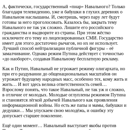
А, фактически, государственный «пиар» Навального? Только
благодаря телевидению, уже и бабушки в глухих деревнях о
Навальном наслышаны. И, смотришь, через пару лет будут
готовы за него проголосовать. Казалось бы, закрыть тему
Навального не так уж сложно. Лишите его российского
гражданства и выдворите из страны. При этом жёстко
исключите его тему из лицензированных СМИ. Государство
имеет для этого достаточно рычагов, но их не использует.
Лучший способ нейтрализации публичной фигуры – её
замалчивание. Однако режим Путина действует с точностью
«до наоборот», создавая Навальному бесплатную рекламу.
Как и Путин, Навальный не угрожает режиму олигархата, но
при его раздувании до общенациональных масштабов он
угрожает будущему народных масс, особенно тех, кому жить и
жить… И вот здесь велика ответственность семей…
Взрослому понять, что такое Навальный, не так уж и сложно,
в отличие от молодых. Молодые оглуплены режимом Путина
и становятся лёгкой добычей Навального как проявления
информационной войны. Но есть же папы и мамы, бабушки и
дедушки… Мы упускаем свою молодёжь, и ошибку эту
допускает старшее поколение.
Ещё один момент… Навальный выступает якобы против