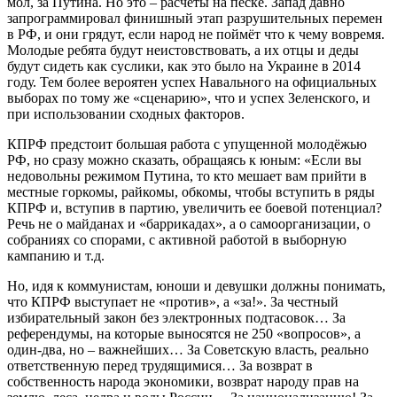
мол, за Путина. Но это – расчёты на песке. Запад давно
запрограммировал финишный этап разрушительных перемен
в РФ, и они грядут, если народ не поймёт что к чему вовремя.
Молодые ребята будут неистовствовать, а их отцы и деды
будут сидеть как суслики, как это было на Украине в 2014
году. Тем более вероятен успех Навального на официальных
выборах по тому же «сценарию», что и успех Зеленского, и
при использовании сходных факторов.
КПРФ предстоит большая работа с упущенной молодёжью
РФ, но сразу можно сказать, обращаясь к юным: «Если вы
недовольны режимом Путина, то кто мешает вам прийти в
местные горкомы, райкомы, обкомы, чтобы вступить в ряды
КПРФ и, вступив в партию, увеличить ее боевой потенциал?
Речь не о майданах и «баррикадах», а о самоорганизации, о
собраниях со спорами, с активной работой в выборную
кампанию и т.д.
Но, идя к коммунистам, юноши и девушки должны понимать,
что КПРФ выступает не «против», а «за!». За честный
избирательный закон без электронных подтасовок… За
референдумы, на которые выносятся не 250 «вопросов», а
один-два, но – важнейших… За Советскую власть, реально
ответственную перед трудящимися… За возврат в
собственность народа экономики, возврат народу прав на