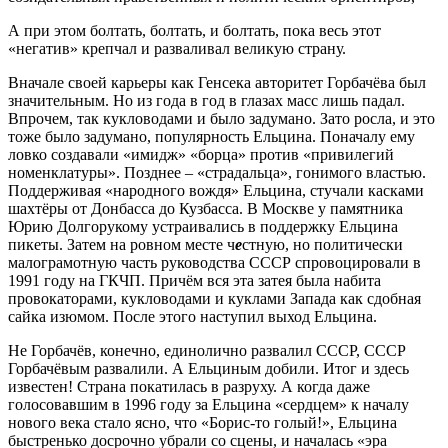
А при этом болтать, болтать, и болтать, пока весь этот
«негатив» крепчал и разваливал великую страну.
Вначале своей карьеры как Генсека авторитет Горбачёва был
значительным. Но из года в год в глазах масс лишь падал.
Впрочем, так кукловодами и было задумано. Зато росла, и это
тоже было задумано, популярность Ельцина. Поначалу ему
ловко создавали «имидж» «борца» против «привилегий
номенклатуры». Позднее – «страдальца», гонимого властью.
Поддерживая «народного вождя» Ельцина, стучали касками
шахтёры от Донбасса до Кузбасса. В Москве у памятника
Юрию Долгорукому устраивались в поддержку Ельцина
пикеты. Затем на ровном месте ч
е
стную, но политически
малограмотную часть руководства СССР спровоцировали в
1991 году на ГКЧП. Причём вся эта затея была набита
провокаторами, кукловодами и куклами Запада как сдобная
сайка изюмом. После этого наступил выход Ельцина.
Не Горбачёв, конечно, единолично развалил СССР, СССР
Горбачёвым развалили. А Ельциным добили. Итог и здесь
известен! Страна покатилась в разруху. А когда даже
голосовавшим в 1996 году за Ельцина «сердцем» к началу
нового века стало ясно, что «Борис-то голый!», Ельцина
быстренько досрочно убрали со сцены, и началась «эра