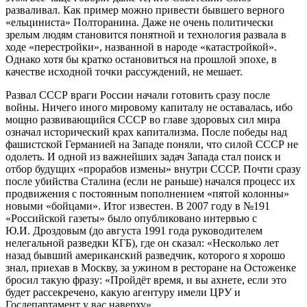
разваливал. Как пример можно привести бывшего верного
«ельциниста» Полторанина. Даже не очень политически
зрелым людям становится понятной и технология развала в
ходе «перестройки», названной в народе «катастройкой».
Однако хотя бы кратко остановиться на прошлой эпохе, в
качестве исходной точки рассуждений, не мешает.
Развал СССР враги России начали готовить сразу после
войны. Ничего иного мировому капиталу не оставалась, ибо
мощно развивающийся СССР во главе здоровых сил мира
означал исторический крах капитализма. После победы над
фашистской Германией на Западе поняли, что силой СССР не
одолеть. И одной из важнейших задач Запада стал поиск и
отбор будущих «прорабов измены» внутри СССР. Почти сразу
после убийства Сталина (если не раньше) начался процесс их
продвижения с постоянным пополнением «пятой колонны»
новыми «бойцами». Итог известен. В 2007 году в №191
«Российской газеты» было опубликовано интервью с
Ю.И. Дроздовым (до августа 1991 года руководителем
нелегальной разведки КГБ), где он сказал: «Несколько лет
назад бывший американский разведчик, которого я хорошо
знал, приехав в Москву, за ужином в ресторане на Остоженке
бросил такую фразу: «Пройдёт время, и вы ахнете, если это
будет рассекречено, какую агентуру имели ЦРУ и
Госдепартамент у вас наверху»…