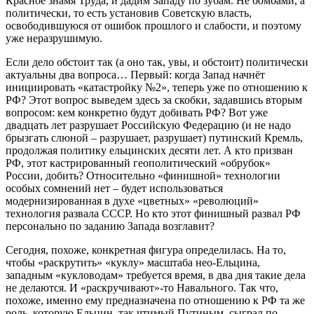
Красное знамя Труда, и дадим Западу по зубам. Не бомбами, а
политически, то есть установив Советскую власть,
освободившуюся от ошибок прошлого и слабости, и поэтому
уже неразрушимую.
Если дело обстоит так (а оно так, увы, и обстоит) политически
актуальны два вопроса… Первый: когда Запад начнёт
инициировать «катастройку №2», теперь уже по отношению к
РФ? Этот вопрос выведем здесь за скобки, задавшись вторым
вопросом: кем конкретно будут добивать РФ? Вот уже
двадцать лет разрушает Российскую Федерацию (и не надо
брызгать слюной – разрушает, разрушает) путинский Кремль,
продолжая политику ельцинских десяти лет. А кто призван
РФ, этот кастрированный геополитический «обрубок»
России, добить? Относительно «финишной» технологии
особых сомнений нет – будет использоваться
модернизированная в духе «цветных» «революций»
технология развала СССР. Но кто этот финишный развал РФ
персонально по заданию Запада возглавит?
Сегодня, похоже, конкретная фигура определилась. На то,
чтобы «раскрутить» «куклу» масштаба нео-Ельцина,
западным «кукловодам» требуется время, в два дня такие дела
не делаются. И «раскручивают»-то Навального. Так что,
похоже, именно ему предназначена по отношению к РФ та же
роль, которую Ельцин, так чтимый Путиным, сыграл по