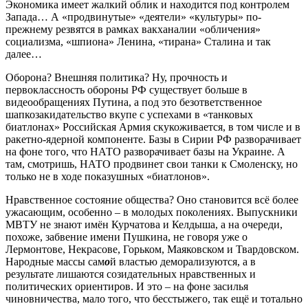
Экономика имеет жалкий облик и находится под контролем
Запада… А «продвинутые» «деятели» «культуры» по-
прежнему резвятся в рамках вакханалии «обличения»
социализма, «шпиона» Ленина, «тирана» Сталина и так
далее…
Оборона? Внешняя политика? Ну, прочность и
первоклассность обороны РФ существует больше в
видеообращениях Путина, а под это безответственное
шапкозакидательство вкупе с успехами в «танковых
биатлонах» Российская Армия скукоживается, в том числе и в
ракетно-ядерной компоненте. Базы в Сирии РФ разворачивает
на фоне того, что НАТО разворачивает базы на Украине. А
там, смотришь, НАТО продвинет свои танки к Смоленску, но
только не в ходе показушных «биатлонов».
Нравственное состояние общества? Оно становится всё более
ужасающим, особенно – в молодых поколениях. Выпускники
МВТУ не знают имён Курчатова и Келдыша, а на очереди,
похоже, забвение имени Пушкина, не говоря уже о
Лермонтове, Некрасове, Горьком, Маяковском и Твардовском.
Народные массы сам
о
й властью деморализуются, а в
результате лишаются созидательных нравственных и
политических ориентиров. И это – на фоне засилья
чиновничества, мало того, что бесстыжего, так ещё и тотально