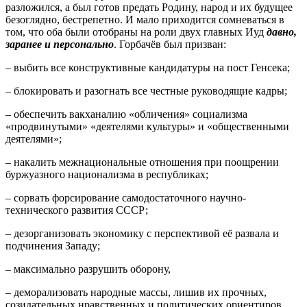
разложился, а был готов предать Родину, народ и их будущее
безоглядно, бестрепетно. И мало приходится сомневаться в
том, что оба были отобраны на роли двух главных Иуд
давно,
заранее и персонально
. Горбачёв был призван:
– выбить все конструктивные кандидатуры на пост Генсека;
– блокировать и разогнать все честные руководящие кадры;
– обеспечить вакханалию «обличения» социализма
«продвинутыми» «деятелями культуры» и «общественными
деятелями»;
– накалить межнациональные отношения при поощрении
буржуазного национализма в республиках;
– сорвать форсирование самодостаточного научно-
технического развития СССР;
– дезорганизовать экономику с перспективой её развала и
подчинения Западу;
– максимально разрушить оборону,
– деморализовать народные массы, лишив их прочных,
созидательных нравственных и политических ориентиров,