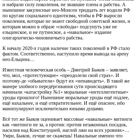
и набрали силу поколения, не знавшие плена и рабства. А
нынешние закулисные нео-Моисеи тридцать лет водили РФ
по кругам социального идиотизма, чтобы в РФ выросли
поколения, которые не знают свободной советской жизни, и
которым можно в образе «свободы» подсунуть уже не
ельцинское, и не путинское, а «навальное» издание
олигархическо-чиновничьего рабства.
К началу 2020-х годов наличие таких поколений в РФ стало
фактом. Соответственно, наступило время вывода на арену
нео-Ельцина…
Известная человеческая особь – Дмитрий Быков – заявляет,
что, мол, «протестующие» «преодолели свой страх». И
поэтому-де «обыватели» будут их «ненавидеть». В такой же
манере злобного передёргивания сути происходящего
начинали «катастройку №1» моральные «интеллигентные»
уроды прошлого! Нынешние моральные уроды ещё подлее,
ещё нахальнее, и ещё отвратительнее. И ещё опаснее, ибо
манипулируют исключительно юными душами.
Всё тот же Быков оценивает массовые «навальные» митинги
как «митинги не за, а против: против незаконных посадок,
насилия над Конституцией, наглой лжи на всех уровнях»…
Умри, Быков, лучше не скажешь! Навальные именно что