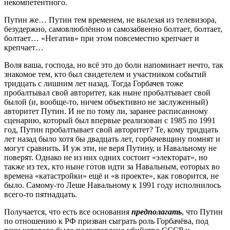
некомпетентного.
Путин же… Путин тем временем, не вылезая из телевизора,
безудержно, самовлюблённо и самозабвенно болтает, болтает,
болтает… «Негатив» при этом повсеместно крепчает и
крепчает…
Воля ваша, господа, но всё это до боли напоминает нечто, так
знакомое тем, кто был свидетелем и участником событий
тридцать с лишним лет назад. Тогда Горбачев тоже
пробалтывал свой авторитет, как ныне пробалтывает свой
былой (и, вообще-то, ничем объективно не заслуженный)
авторитет Путин. И не по тому ли, заранее расписанному
сценарию, который был впервые реализован с 1985 по 1991
год, Путин пробалтывает свой авторитет? Те, кому тридцать
лет назад было хотя бы двадцать лет, горбачевщину помнят и
могут сравнить. И уж эти, не веря Путину, и Навальному не
поверят. Однако не из них одних состоит «электорат», но
также из тех, кто ныне готов идти за Навальным, еоторых во
времена «катастройки» ещё и «в проекте», как говорится, не
было. Самому-то Леше Навальному к 1991 году исполнилось
всего-то пятнадцать.
Получается, что есть все основания
предполагать
, что Путин
по отношению к РФ призван сыграть роль Горбачёва, под