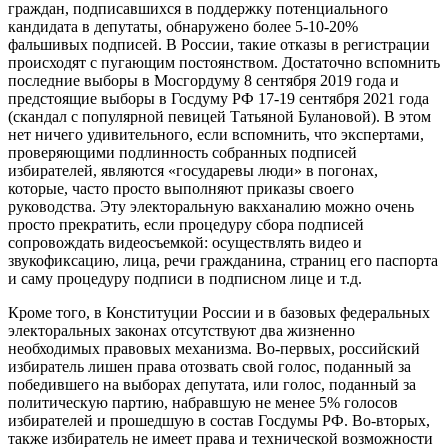
граждан, подписавшихся в поддержку потенциального
кандидата в депутаты, обнаружено более 5-10-20%
фальшивых подписей. В России, такие отказы в регистрации
происходят с пугающим постоянством. Достаточно вспомнить
последние выборы в Мосгордуму 8 сентября 2019 года и
предстоящие выборы в Госдуму РФ 17-19 сентября 2021 года
(скандал с популярной певицей Татьяной Булановой). В этом
нет ничего удивительного, если вспомнить, что экспертами,
проверяющими подлинность собранных подписей
избирателей, являются «государевы люди» в погонах,
которые, часто просто выполняют приказы своего
руководства. Эту электоральную вакханалию можно очень
просто прекратить, если процедуру сбора подписей
сопровождать видеосъемкой: осуществлять видео и
звукофиксацию, лица, речи гражданина, страниц его паспорта
и саму процедуру подписи в подписном лице и т.д.
Кроме того, в Конституции России и в базовых федеральных
электоральных законах отсутствуют два жизненно
необходимых правовых механизма. Во-первых, российский
избиратель лишен права отозвать свой голос, поданный за
победившего на выборах депутата, или голос, поданный за
политическую партию, набравшую не менее 5% голосов
избирателей и прошедшую в состав Госдумы РФ. Во-вторых,
также избиратель не имеет права и технической возможности