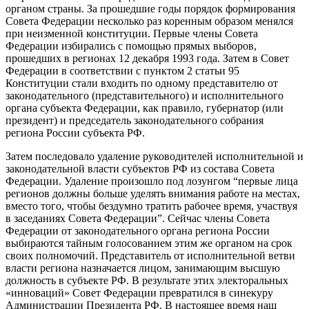
органом страны. За прошедшие годы порядок формирования
Совета Федерации несколько раз коренным образом менялся
при неизменной конституции. Первые члены Совета
Федерации избирались с помощью прямых выборов,
прошедших в регионах 12 декабря 1993 года. Затем в Совет
Федерации в соответствии с пунктом 2 статьи 95
Конституции стали входить по одному представителю от
законодательного (представительного) и исполнительного
органа субъекта Федерации, как правило, губернатор (или
президент) и председатель законодательного собрания
региона России субъекта РФ.
Затем последовало удаление руководителей исполнительной и
законодательной власти субъектов РФ из состава Совета
Федерации. Удаление произошло под лозунгом “первые лица
регионов должны больше уделять внимания работе на местах,
вместо того, чтобы бездумно тратить рабочее время, участвуя
в заседаниях Совета Федерации”. Сейчас члены Совета
Федерации от законодательного органа региона России
выбираются тайным голосованием этим же органом на срок
своих полномочий. Представитель от исполнительной ветви
власти региона назначается лицом, занимающим высшую
должность в субъекте РФ. В результате этих электоральных
«инноваций» Совет Федерации превратился в синекуру
Администрации Президента РФ. В настоящее время наш