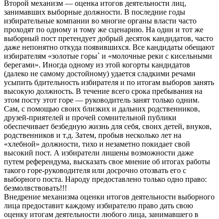
Второй механизм — оценка итогов деятельности лиц,
занимавших выборные должности. В последние годы
избирательные компании во многие органы власти часто
проходят по одному и тому же сценарию. На один и тот же
выборный пост претендует добрый десяток кандидатов, часто
даже непонятно откуда появившихся. Все кандидаты обещают
избирателям «золотые горы` и «молочные реки с кисельными
берегами». Иногда одному из этой когорты кандидатов
(далеко не самому достойному) удается сладкими речами
усыпить бдительность избирателя и по итогам выборов занять
высокую должность. В течение всего срока пребывания на
этом посту этот горе — руководитель занят только одним.
Сам, с помощью своих близких и дальних родственников,
друзей-приятелей и прочей сомнительной публики
обеспечивает безбедную жизнь для себя, своих детей, внуков,
родственников и т.д. Затем, пробыв несколько лет на
«хлебной» должности, тихо и незаметно покидает свой
высокий пост. А избиратели лишены возможности даже
путем референдума, высказать свое мнение об итогах работы
такого горе-руководителя или досрочно отозвать его с
выборного поста. Народу предоставлено только одно право:
безмолвствовать!!!
Внедрение механизма оценки итогов деятельности выборного
лица предоставит каждому избирателю право дать свою
оценку итогам деятельности любого лица, занимавшего в