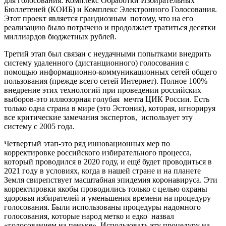
для голосования: Комплекс Обработки Избирательных
Бюллетеней (КОИБ) и Комплекс Электронного Голосования.
Этот проект является грандиозным потому, что на его
реализацию было потрачено и продолжает тратиться десятки
миллиардов бюджетных рублей.
Третий этап был связан с неудачными попытками внедрить
систему удаленного (дистанционного) голосования с
помощью информационно-коммуникационных сетей общего
пользования (прежде всего сетей Интернет). Полное 100%
внедрение этих технологий при проведении российских
выборов-это иллюзорная голубая мечта ЦИК России. Есть
только одна страна в мире (это Эстония), которая, игнорируя
все критические замечания экспертов, использует эту
систему с 2005 года.
Четвертый этап-это ряд инновационных мер по
корректировке российского избирательного процесса,
который проводился в 2020 году, и ещё будет проводиться в
2021 году в условиях, когда в нашей стране и на планете
Земля свирепствует масштабная эпидемия коронавируса. Эти
корректировки якобы проводились только с целью охраны
здоровья избирателей и уменьшения времени на процедуру
голосования. Были использованы процедуры надомного
голосования, которые народ метко и едко назвал
«голосованием на пеньке». Использовать эту процедуру на