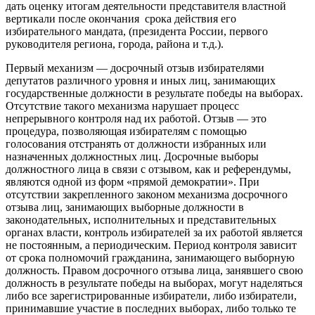
дать оценку итогам деятельности представителя властной
вертикали после окончания срока действия его
избирательного мандата, (президента России, первого
руководителя региона, города, района и т.д.).
Первый механизм — досрочный отзыв избирателями
депутатов различного уровня и иных лиц, занимающих
государственные должности в результате победы на выборах.
Отсутствие такого механизма нарушает процесс
непрерывного контроля над их работой. Отзыв — это
процедура, позволяющая избирателям с помощью
голосования отстранять от должности избранных или
назначенных должностных лиц. Досрочные выборы
должностного лица в связи с отзывом, как и референдумы,
являются одной из форм «прямой демократии». При
отсутствии закрепленного законом механизма досрочного
отзыва лиц, занимающих выборные должности в
законодательных, исполнительных и представительных
органах власти, контроль избирателей за их работой является
не постоянным, а периодическим. Период контроля зависит
от срока полномочий гражданина, занимающего выборную
должность. Правом досрочного отзыва лица, занявшего свою
должность в результате победы на выборах, могут наделяться
либо все зарегистрированные избиратели, либо избиратели,
принимавшие участие в последних выборах, либо только те