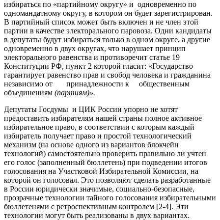
избираться по «партийному округу» и одновременно по
одномандатному округу, в котором он будет зарегистрирован.
В партийный список может быть включен и не член этой
партии в качестве электорального паровоза. Одни кандидаты
в депутаты будут избираться только в одном округе, а другие
одновременно в двух округах, что нарушает принцип
электорального равенства и противоречит статье 19
Конституции РФ, пункт 2 которой гласит: «Государство
гарантирует равенство прав и свобод человека и гражданина
независимо от принадлежности к общественным
объединениям
(партиям)».
Депутаты Госдумы и ЦИК России упорно не хотят
предоставить избирателям нашей страны полное активное
избирательное право, в соответствии с которым каждый
избиратель получает право и простой технологический
механизм (на основе одного из вариантов блокчейн
технологий) самостоятельно проверить правильно ли учтен
его голос (заполненный бюллетень) при подведении итогов
голосования на Участковой Избирательной Комиссии, на
которой он голосовал. Это позволяют сделать разработанные
в России юридически значимые, социально-безопасные,
прозрачные технологии тайного голосования избирательными
бюллетенями с ретроспективным контролем [2-4]. Эти
технологии могут быть реализованы в двух вариантах.