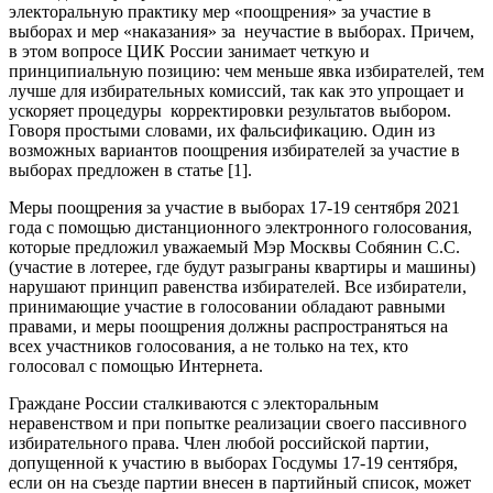
электоральную практику мер «поощрения» за участие в
выборах и мер «наказания» за неучастие в выборах. Причем,
в этом вопросе ЦИК России занимает четкую и
принципиальную позицию: чем меньше явка избирателей, тем
лучше для избирательных комиссий, так как это упрощает и
ускоряет процедуры корректировки результатов выбором.
Говоря простыми словами, их фальсификацию. Один из
возможных вариантов поощрения избирателей за участие в
выборах предложен в статье [1].
Меры поощрения за участие в выборах 17-19 сентября 2021
года с помощью дистанционного электронного голосования,
которые предложил уважаемый Мэр Москвы Собянин С.С.
(участие в лотерее, где будут разыграны квартиры и машины)
нарушают принцип равенства избирателей. Все избиратели,
принимающие участие в голосовании обладают равными
правами, и меры поощрения должны распространяться на
всех участников голосования, а не только на тех, кто
голосовал с помощью Интернета.
Граждане России сталкиваются с электоральным
неравенством и при попытке реализации своего пассивного
избирательного права. Член любой российской партии,
допущенной к участию в выборах Госдумы 17-19 сентября,
если он на съезде партии внесен в партийный список, может