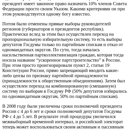
президент имеет законное право назначить 10% членов Совета
Федерации просто своим Указом. Какими критериями он при
этом руководствуется одному богу известно.
Потом были отменены прямые выборы руководителей
регионов (губернаторов и президентов республик).
Практически вслед за этим был осуществлен переход на
пропорциональную избирательную систему, то есть выборы
депутатов Госдумы только по партийным спискам и отказ от
одномандатных округов. По сути, тогда началась
насильственная партколлективизация граждан, которая тогда
носила название “ускоренное партстроительство” в России.
При этом просто проигнорировали пункт 2, статьи 19
Конституции России, прямо запрещающий вводить какие-
либо цензы по признаку партийной принадлежности
(принадлежности к общественным объединениям). Затем был
осуществлен переход на комбинированную (смешанную)
систему по выборам в Госдуму РФ (50% депутатов избирались
по одномандатным округам, 50% по партийным спискам).
В 2008 году были увеличены сроки полномочий президента
России с 4 до 6 лет и сроки полномочий депутатов Госдумы
РФ с 4 до 5 лет. В результате этой процедуры увеличился
межвыборный временной интервал, и российский электорат
теперь может воспользоваться своим активным и пассивным