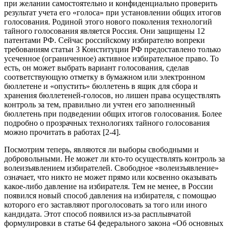
при желании самостоятельно и конфиденциально проверить
результат учета его «голоса» при установлении общих итогов
голосования. Родиной этого нового поколения технологий
тайного голосования является Россия. Они защищены 12
патентами РФ. Сейчас российскому избирателю вопреки
требованиям статьи 3 Конституции РФ предоставлено только
усеченное (ограниченное) активное избирательное право. То
есть, он может выбрать вариант голосования, сделав
соответствующую отметку в бумажном или электронном
бюллетене и «опустить» бюллетень в ящик для сбора и
хранения бюллетеней-голосов, но лишен права осуществлять
контроль за тем, правильно ли учтен его заполненный
бюллетень при подведении общих итогов голосования. Более
подробно о прозрачных технологиях тайного голосования
можно прочитать в работах [2-4].
Посмотрим теперь, являются ли выборы свободными и
добровольными. Не может ли кто-то осуществлять контроль за
волеизъявлением избирателей. Свободное «волеизъявление»
означает, что никто не может прямо или косвенно оказывать
какое-либо давление на избирателя. Тем не менее, в России
появился новый способ давления на избирателя, с помощью
которого его заставляют проголосовать за того или иного
кандидата. Этот способ появился из-за расплывчатой
формулировки в статье 64 федерального закона «Об основных