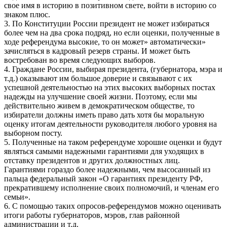
свое имя в историю в позитивном свете, войти в историю со
знаком плюс.
3. По Конституции России президент не может избираться
более чем на два срока подряд, но если оценки, полученные в
ходе референдума высокие, то он может» автоматически»
зачисляться в кадровый резерв страны. И может быть
востребован во время следующих выборов.
4. Граждане России, выбирая президента, (губернатора, мэра и
т.д.) оказывают им большое доверие и связывают с их
успешной деятельностью на этих высоких выборных постах
надежды на улучшение своей жизни. Поэтому, если мы
действительно живем в демократическом обществе, то
избиратели должны иметь право дать хотя бы моральную
оценку итогам деятельности руководителя любого уровня на
выборном посту.
5. Полученные на таком референдуме хорошие оценки и будут
являться самыми надежными гарантиями для уходящих в
отставку президентов и других должностных лиц.
Гарантиями гораздо более надежными, чем высосанный из
пальца федеральный закон «О гарантиях президенту РФ,
прекратившему исполнение своих полномочий, и членам его
семьи».
6. С помощью таких опросов-референдумов можно оценивать
итоги работы губернаторов, мэров, глав районной
администрации и т.д.