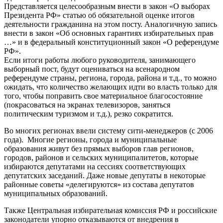
Представляется целесообразным внести в закон «О выборах
Президента РФ» статью об обязательной оценке итогов
деятельности гражданина на этом посту. Аналогичную запись
внести в закон «Об основных гарантиях избирательных прав
…» и в федеральный конституционный закон «О референдуме
РФ».
Если итоги работы любого руководителя, занимающего
выборный пост, будут оцениваться на всенародном
референдуме страны, региона, города, района и т.д., то можно
ожидать, что количество желающих идти во власть только для
того, чтобы поправить свое материальное благосостояние
(покрасоваться на экранах телевизоров, заняться
политическим туризмом и т.д.), резко сократится.
Во многих регионах ввели систему сити-менеджеров (с 2006
года). Многие регионы, города и муниципальные
образования живут без прямых выборов глав регионов,
городов, районов и сельских муниципалитетов, которые
избираются депутатами на сессиях соответствующих
депутатских заседаний. Даже новые депутаты в некоторые
районные советы «делегируются» из состава депутатов
муниципальных образований.
Также Центральная избирательная комиссия РФ и российские
законодатели упорно отказываются от внедрения в