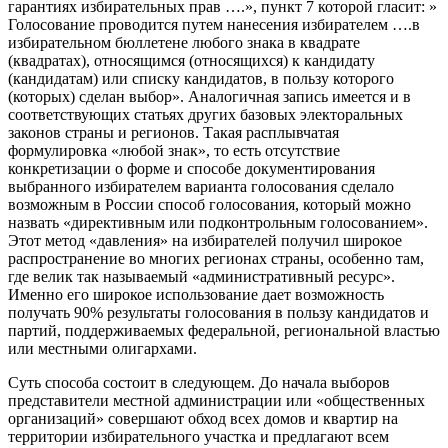
гарантиях избирательных прав ….», пункт 7 которой гласит: »
Голосование проводится путем нанесения избирателем ….в
избирательном бюллетене любого знака в квадрате
(квадратах), относящимся (относящихся) к кандидату
(кандидатам) или списку кандидатов, в пользу которого
(которых) сделан выбор». Аналогичная запись имеется и в
соответствующих статьях других базовых электоральных
законов страны и регионов. Такая расплывчатая
формулировка «любой знак», то есть отсутствие
конкретизации о форме и способе документирования
выбранного избирателем варианта голосования сделало
возможным в России способ голосования, который можно
назвать «директивным или подконтрольным голосованием».
Этот метод «давления» на избирателей получил широкое
распространение во многих регионах страны, особенно там,
где велик так называемый «административный ресурс».
Именно его широкое использование дает возможность
получать 90% результаты голосования в пользу кандидатов и
партий, поддерживаемых федеральной, региональной властью
или местными олигархами.
Суть способа состоит в следующем. До начала выборов
представители местной администрации или «общественных
организаций» совершают обход всех домов и квартир на
территории избирательного участка и предлагают всем