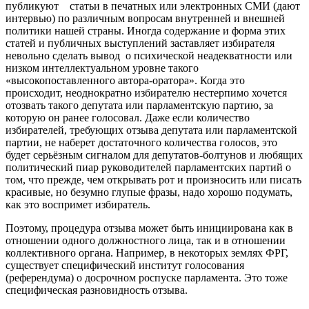
публикуют статьи в печатных или электронных СМИ (дают
интервью) по различным вопросам внутренней и внешней
политики нашей страны. Иногда содержание и форма этих
статей и публичных выступлений заставляет избирателя
невольно сделать вывод о психической неадекватности или
низком интеллектуальном уровне такого
«высокопоставленного автора-оратора». Когда это
происходит, неоднократно избирателю нестерпимо хочется
отозвать такого депутата или парламентскую партию, за
которую он ранее голосовал. Даже если количество
избирателей, требующих отзыва депутата или парламентской
партии, не наберет достаточного количества голосов, это
будет серьёзным сигналом для депутатов-болтунов и любящих
политический пиар руководителей парламентских партий о
том, что прежде, чем открывать рот и произносить или писать
красивые, но безумно глупые фразы, надо хорошо подумать,
как это воспримет избиратель.
Поэтому, процедура отзыва может быть инициирована как в
отношении одного должностного лица, так и в отношении
коллективного органа. Например, в некоторых землях ФРГ,
существует специфический институт голосования
(референдума) о досрочном роспуске парламента. Это тоже
специфическая разновидность отзыва.