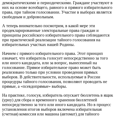
демократическими и периодическими. Граждане участвуют в
них на основе всеобщего, равного и прямого избирательного
права, при тайном голосовании. Участие в выборах является
свободным и добровольным.
А теперь внимательно посмотрим, в какой мере эти
продекларированные электоральные права граждан и
принципы российского избирательного права соблюдаются
при практической реализации тайного голосования на
избирательных участках нашей Родины.
Начнем с прямого избирательного права. Этот принцип
означает, что избиратель голосует непосредственно за того
или иного кандидата, или за вопрос, вынесенный на
голосование. Прямое избирательное право может быть
реализовано только при условии проведения прямых
выборов. В действительности, используемые в России
процедуры тайного голосования, позволяют проводить не
прямые, а «псевдопрямые» выборы.
На практике, голосуя, избиратель опускает бюллетень в ящик
(урну) для сбора и временного хранения бюллетеней
непосредственно за того или иного кандидата. Но в процесс
установления итогов выборов включена избирательная
(счетная) комиссия или машина (автомат) для тайного