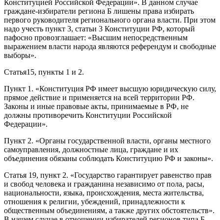
Конституцией Российской Федерации». В данном случае
граждане-избиратели региона Б лишены права избирать
первого руководителя регионального органа власти. При этом
надо учесть пункт 3, статьи 3 Конституции РФ, который
пафосно провозглашает: «Высшим непосредственным
выражением власти народа являются референдум и свободные
выборы».
Статья15, пункты 1 и 2.
Пункт 1. «Конституция РФ имеет высшую юридическую силу,
прямое действие и применяется на всей территории РФ.
Законы и иные правовые акты, принимаемые в РФ, не
должны противоречить Конституции Российской
Федерации».
Пункт 2. «Органы государственной власти, органы местного
самоуправления, должностные лица, граждане и их
объединения обязаны соблюдать Конституцию РФ и законы».
Статья 19, пункт 2. «Государство гарантирует равенство прав
и свобод человека и гражданина независимо от пола, расы,
национальности, языка, происхождения, места жительства,
отношения к религии, убеждений, принадлежности к
общественным объединениям, а также других обстоятельств».
В нашем случае в отношении избирателей регионов типа Б