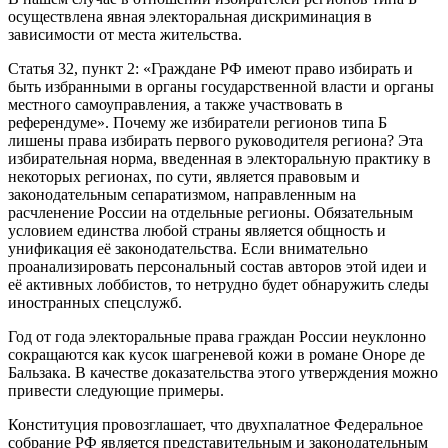
осуществлена явная электоральная дискриминация в
зависимости от места жительства.
Статья 32, пункт 2: «Граждане РФ имеют право избирать и
быть избранными в органы государственной власти и органы
местного самоуправления, а также участвовать в
референдуме». Почему же избиратели регионов типа Б
лишены права избирать первого руководителя региона? Эта
избирательная норма, введенная в электоральную практику в
некоторых регионах, по сути, является правовым и
законодательным сепаратизмом, направленным на
расчленение России на отдельные регионы. Обязательным
условием единства любой страны является общность и
унификация её законодательства. Если внимательно
проанализировать персональный состав авторов этой идеи и
её активных лоббистов, то нетрудно будет обнаружить следы
иностранных спецслужб.
Год от года электоральные права граждан России неуклонно
сокращаются как кусок шагреневой кожи в романе Оноре де
Бальзака. В качестве доказательства этого утверждения можно
привести следующие примеры.
Конституция провозглашает, что двухпалатное Федеральное
собрание РФ является представительным и законодательным