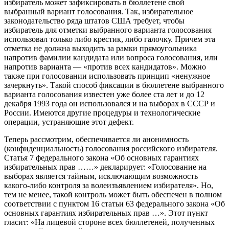
избиратель может зафиксировать в бюллетене свой
выбранный вариант голосования. Так, избирательное
законодательство ряда штатов США требует, чтобы
избиратель для отметки выбранного варианта голосования
использовал только либо крестик, либо галочку. Причем эта
отметка не должна выходить за рамки прямоугольника
напротив фамилии кандидата или вопроса голосования, или
напротив варианта — «против всех кандидатов». Можно
также при голосовании использовать принцип «ненужное
зачеркнуть». Такой способ фиксации в бюллетене выбранного
варианта голосования известен уже более ста лет и до 12
декабря 1993 года он использовался и на выборах в СССР и
России. Имеются другие процедуры и технологические
операции, устраняющие этот дефект.
Теперь рассмотрим, обеспечивается ли анонимность
(конфиденциальность) голосования российского избирателя.
Статья 7 федерального закона «Об основных гарантиях
избирательных прав ……» декларирует: «Голосование на
выборах является тайным, исключающим возможность
какого-либо контроля за волеизъявлением избирателя». Но,
тем не менее, такой контроль может быть обеспечен в полном
соответствии с пунктом 16 статьи 63 федерального закона «Об
основных гарантиях избирательных прав …». Этот пункт
гласит: «На лицевой стороне всех бюллетеней, полученных