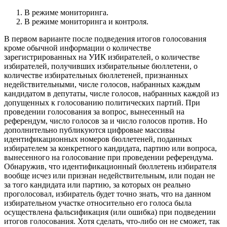
В режиме мониторинга.
В режиме мониторинга и контроля.
В первом варианте после подведения итогов голосования
кроме обычной информации о количестве
зарегистрированных на УИК избирателей, о количестве
избирателей, получивших избирательные бюллетени, о
количестве избирательных бюллетеней, признанных
недействительными, числе голосов, набранных каждым
кандидатом в депутаты, числе голосов, набранных каждой из
допущенных к голосованию политических партий. При
проведении голосования за вопрос, вынесенный на
референдум, число голосов за и число голосов против. Но
дополнительно публикуются цифровые массивы
идентификационных номеров бюллетеней, поданных
избирателем за конкретного кандидата, партию или вопроса,
вынесенного на голосование при проведении референдума.
Обнаружив, что идентификационный бюллетень избирателя
вообще исчез или признан недействительным, или подан не
за того кандидата или партию, за которых он реально
проголосовал, избиратель будет точно знать, что на данном
избирательном участке относительно его голоса была
осуществлена фальсификация (или ошибка) при подведении
итогов голосования. Хотя сделать, что-либо он не сможет, так