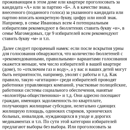
проживающим в этом доме или квартире проголосовать за
кандидата «А» или за партию «Б». А в качестве знака,
внесенного (поданного голоса) за указанного кандидата или
партию вписать конкретную букву, цифру или иной знак.
Например, в семье Ивановых всем 4 потенциальным
избирателям рекомендуют в бюллетенях ставить букву «и», в
семье Магомедовых, где 9 избирателей всем рекомендуют
ставить букву «м» и т.п.
Далее следует прозрачный намек: если после вскрытия урны
для голосования обнаружится, что количество бюллетеней с
«рекомендованными, правильными» вариантами голосования
окажется меньше, чем число избирателей в вашей квартире
(доме), то «отключим газ и воду», а у вас и ваших детей могут
быть неприятности, например, уволят с работы и т.д. Как
правило, такую «агитацию» среди избирателей проводят
работники управляющих компаний, участковые полицейские,
работники системы социального обеспечения, нанятые
«волонтёры-общественники» и т.д. Они адресно посещают
граждан, имеющих задолженность по квартплате,
получающих жилищные субсидии, нелегально сдающих
жилищную площадь, одиноких стариков, хронических
больных, инвалидов, нуждающихся в уходе и дорогих
медикаментах и т.п. По сути этой категории избирателей
предлагают выборы без выбора. Или проголосовать за