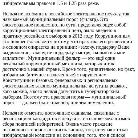
избирательным правом в 1.5 и 1.25 раза реже.
Нельзя не вспомнить российское электоральное ноу-хау, так
называемый муниципальный порог (фильтр). Это
электоральное новшество, по сути, представляющее собой
коррупционный электоральный ценз, было введено в
практику российских выборов в 2012 году. Коррупционным
это новшество является потому, что практика его реализации
в основном опирается на принцип: «захочу, поддержу Ваше
выдвижение, захочу, не поддержу, смотря, сколько вы мне
заплатите». Муниципальный фильтр — это ещё один
легальный коррупционный механизм, которых и так
достаточно в нашей стране. Кроме того, удивительно, но факт,
избранные (а точнее назначенные) с нарушением
Конституции и базовых федеральных и региональных
электоральных законов муниципальные депутаты решают,
кого можно, а кого нельзя допустить к губернаторским
выборам. Поэтому эта правовая норма — муниципальный
порог — должен быть отменён, причём немедленно.
Нельзя не отметить постоянные скандалы, связанные с
регистрацией кандидатов в депутаты на основе механизмов
сбора подписей избирателей. Очень часто граждане,
пытающиеся попасть в список кандидатов, получают отказ
избирательной комиссии на основании того, что в списке