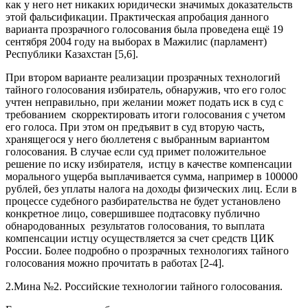
как у него нет никаких юридически значимых доказательств
этой фальсификации. Практическая апробация данного
варианта прозрачного голосования была проведена ещё 19
сентября 2004 году на выборах в Мажилис (парламент)
Республики Казахстан [5,6].
При втором варианте реализации прозрачных технологий
тайного голосования избиратель, обнаружив, что его голос
учтен неправильно, при желании может подать иск в суд с
требованием скорректировать итоги голосования с учетом
его голоса. При этом он предъявит в суд вторую часть,
хранящегося у него бюллетеня с выбранным вариантом
голосования. В случае если суд примет положительное
решение по иску избирателя, истцу в качестве компенсации
морального ущерба выплачивается сумма, например в 100000
рублей, без уплаты налога на доходы физических лиц. Если в
процессе судебного разбирательства не будет установлено
конкретное лицо, совершившее подтасовку публично
обнародованных результатов голосования, то выплата
компенсации истцу осуществляется за счет средств ЦИК
России. Более подробно о прозрачных технологиях тайного
голосования можно прочитать в работах [2-4].
2.Мина №2. Российские технологии тайного голосования.