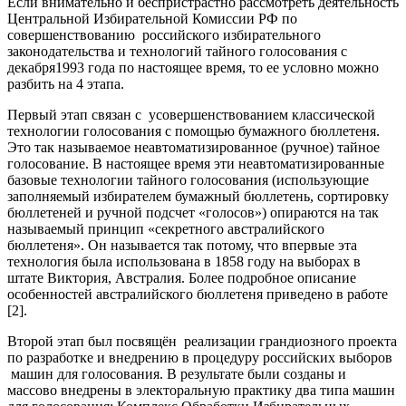
Если внимательно и беспристрастно рассмотреть деятельность
Центральной Избирательной Комиссии РФ по
совершенствованию российского избирательного
законодательства и технологий тайного голосования с
декабря1993 года по настоящее время, то ее условно можно
разбить на 4 этапа.
Первый этап связан с усовершенствованием классической
технологии голосования с помощью бумажного бюллетеня.
Это так называемое неавтоматизированное (ручное) тайное
голосование. В настоящее время эти неавтоматизированные
базовые технологии тайного голосования (использующие
заполняемый избирателем бумажный бюллетень, сортировку
бюллетеней и ручной подсчет «голосов») опираются на так
называемый принцип «секретного австралийского
бюллетеня». Он называется так потому, что впервые эта
технология была использована в 1858 году на выборах в
штате Виктория, Австралия. Более подробное описание
особенностей австралийского бюллетеня приведено в работе
[2].
Второй этап был посвящён реализации грандиозного проекта
по разработке и внедрению в процедуру российских выборов
машин для голосования. В результате были созданы и
массово внедрены в электоральную практику два типа машин