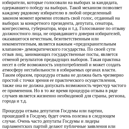
избиратели, которые голосовали на выборах за кандидата,
одержавшего победу на выборах. Такой механизм позволяет
каждому рядовому избирателю в любой определенный
законом момент времени отозвать свой голос, отданный на
выборах за конкретного президента, депутата, сенатора,
конгрессмена, губернатора, мэра и т.д. Голосование по отзыву
должностного лица, не оправдавшего доверия избирателей,
оказавшегося нечестным, безответственным или
некомпетентным, является важным «предохранительным
клапаном» демократического государства. По своей сути
отзыв лиц, занимающих государственные посты, является
отменой результатов предыдущих выборов. Такая практика
несет в себе возможность злоупотреблений и может создать
атмосферу нестабильности в избираемых органах власти.
Таким образом, процедура отзыва не должна быть чрезмерно
простой с точки зрения ее практического осуществления,
также она не должна допускать возможность чересчур частого
ее применения. Но в то же время процедура отзыва в ряде
случаев является жизненно необходимой для страны, региона,
города и т.д.
Процедура отзыва депутатов Госдумы или партии,
прошедшей в Госдуму, будет очень полезна в следующем
случае. Очень часто депутаты Госдумы и лидеры
парламентских партий делают публичные заявления или