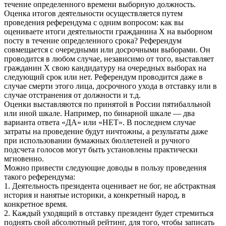
течение определенного времени выборную должность.
Оценка итогов деятельности осуществляется путем
проведения референдума с одним вопросом: как вы
оцениваете итоги деятельности гражданина Х на выборном
посту в течение определенного срока? Референдум
совмещается с очередными или досрочными выборами. Он
проводится в любом случае, независимо от того, выставляет
гражданин Х свою кандидатуру на очередных выборах на
следующий срок или нет. Референдум проводится даже в
случае смерти этого лица, досрочного ухода в отставку или в
случае отстранения от должности и т.д.
Оценки выставляются по принятой в России пятибалльной
или иной шкале. Например, по бинарной шкале — два
варианта ответа «ДА» или «НЕТ». В последнем случае
затраты на проведение будут ничтожны, а результаты даже
при использовании бумажных бюллетеней и ручного
подсчета голосов могут быть установлены практически
мгновенно.
Можно привести следующие доводы в пользу проведения
такого референдума:
1. Деятельность президента оценивает не бог, не абстрактная
история и нанятые историки, а конкретный народ, в
конкретное время.
2. Каждый уходящий в отставку президент будет стремиться
поднять свой абсолютный рейтинг, для того, чтобы записать