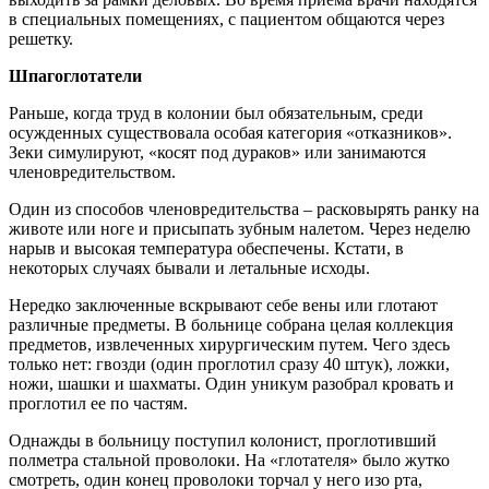
в специальных помещениях, с пациентом общаются через
решетку.
Шпагоглотатели
Раньше, когда труд в колонии был обязательным, среди
осужденных существовала особая категория «отказников».
Зеки симулируют, «косят под дураков» или занимаются
членовредительством.
Один из способов членовредительства – расковырять ранку на
животе или ноге и присыпать зубным налетом. Через неделю
нарыв и высокая температура обеспечены. Кстати, в
некоторых случаях бывали и летальные исходы.
Нередко заключенные вскрывают себе вены или глотают
различные предметы. В больнице собрана целая коллекция
предметов, извлеченных хирургическим путем. Чего здесь
только нет: гвозди (один проглотил сразу 40 штук), ложки,
ножи, шашки и шахматы. Один уникум разобрал кровать и
проглотил ее по частям.
Однажды в больницу поступил колонист, проглотивший
полметра стальной проволоки. На «глотателя» было жутко
смотреть, один конец проволоки торчал у него изо рта,