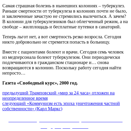
Самая страшная болезнь в нынешних колониях – туберкулез.
Раньше смертности от туберкулеза в колониях почти не было,
и заключенные зачастую не стремились вылечиться. А зачем?
В колонии для туберкулезников был облегченный режим, а на
свободе – жилплощадь и бесплатные путевки в санаторий.
Теперь льгот нет, а вот смертность резко возросла. Сегодня
никто добровольно не стремится попасть в больницу.
Вместе с пациентами болеют и врачи. Сегодня семь человек
из медперсонала болеют туберкулезом. Они периодически
подлечиваются в гражданском стационаре и… снова
возвращаются в колонию. Поскольку работу сегодня найти
непросто…
Газета «Свободный курс», 2000 год.
Навигация
Предыдущий
предыдущий
Трамповский «мир за 24 часа» отложен на
пост:
неопределенное время
по
Следующее
следующий
«Коммунизм есть эпоха уничтожения частной
записям
сообщение:
собственности» (Карл Маркс)
Сайт Коммунистической партии Российской
Федерации (КПРФ)