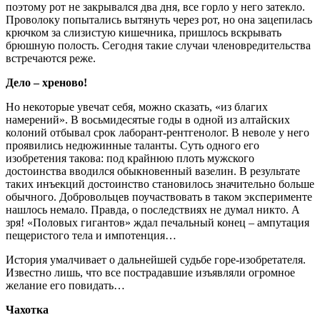
поэтому рот не закрывался два дня, все горло у него затекло.
Проволоку попытались вытянуть через рот, но она зацепилась
крючком за слизистую кишечника, пришлось вскрывать
брюшную полость. Сегодня такие случаи членовредительства
встречаются реже.
Дело – хреново!
Но некоторые увечат себя, можно сказать, «из благих
намерений». В восьмидесятые годы в одной из алтайских
колоний отбывал срок лаборант-рентгенолог. В неволе у него
проявились недюжинные таланты. Суть одного его
изобретения такова: под крайнюю плоть мужского
достоинства вводился обыкновенный вазелин. В результате
таких инъекций достоинство становилось значительно больше
обычного. Добровольцев поучаствовать в таком эксперименте
нашлось немало. Правда, о последствиях не думал никто. А
зря! «Половых гигантов» ждал печальный конец – ампутация
пещеристого тела и импотенция…
История умалчивает о дальнейшей судьбе горе-изобретателя.
Известно лишь, что все пострадавшие изъявляли огромное
желание его повидать…
Чахотка