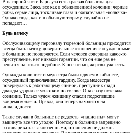
В нагорной части Барнаула есть краевая больница для
осужденных. Здесь все как в обыкновенной колонии: черные
робы, серые лица, тоскливые глаза и обязательная «колючка».
Однако сюда, как и в обычную тюрьму, случайно не
попадают…
Будь начеку
Обслуживающему персоналу тюремной больницы приходится
всегда быть начеку, доверительные отношения с осужденными
в больнице не поощряются. Если человек совершил какое-то
преступление, нет никакой гарантии, что он еще раз не
решится на что-то подобное. К несчастью, жертвы уже есть.
Однажды колонист и медсестра были вдвоем в кабинете,
осужденный приколачивал гардину. Когда медсестра
повернулась к работающему спиной, преступник сзади
дважды ударил ее молотком по голове. Она сразу потеряла
сознание. Только чудом женщину спасли подоспевшие
вовремя коллеги. Правда, она теперь находится на
инвалидности.
Такие случаи в больнице не редкость, «пациенты» могут
выкинуть все что угодно. Поэтому в больнице запрещено
разговаривать с заключенными, отношения не должны
выходить за рамки деловых. Во время приема врачи находятся