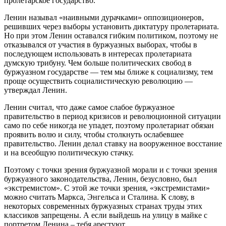
пролетарское государство.
Ленин называл «наивными дурачками» оппозиционеров,
решивших через выборы установить диктатуру пролетариата.
Но при этом Ленин оставался гибким политиком, поэтому не
отказывался от участия в буржуазных выборах, чтобы в
последующем использовать в интересах пролетариата
думскую трибуну. Чем больше политических свобод в
буржуазном государстве — тем мы ближе к социализму, тем
проще осуществить социалистическую революцию —
утверждал Ленин.
Ленин считал, что даже самое слабое буржуазное
правительство в период кризисов и революционной ситуации
само по себе никогда не упадет, поэтому пролетариат обязан
проявить волю и силу, чтобы столкнуть ослабевшее
правительство. Ленин делал ставку на вооруженное восстание
и на всеобщую политическую стачку.
Поэтому с точки зрения буржуазной морали и с точки зрения
буржуазного законодательства, Ленин, безусловно, был
«экстремистом». С этой же точки зрения, «экстремистами»
можно считать Маркса, Энгельса и Сталина. К слову, в
некоторых современных буржуазных странах труды этих
классиков запрещены. А если выйдешь на улицу в майке с
портретом Ленина – тебя арестуют.