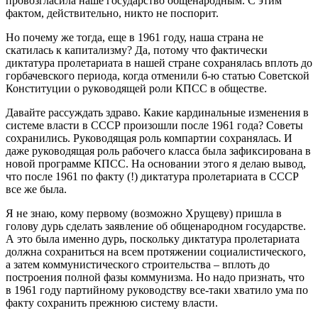
провозгласила наше государство общенародным. С этим
фактом, действительно, никто не поспорит.
Но почему же тогда, еще в 1961 году, наша страна не
скатилась к капитализму? Да, потому что фактически
диктатура пролетариата в нашей стране сохранялась вплоть до
горбачевского периода, когда отменили 6-ю статью Советской
Конституции о руководящей роли КПСС в обществе.
Давайте рассуждать здраво. Какие кардинальные изменения в
системе власти в СССР произошли после 1961 года? Советы
сохранились. Руководящая роль компартии сохранялась. И
даже руководящая роль рабочего класса была зафиксирована в
новой программе КПСС. На основании этого я делаю вывод,
что после 1961 по факту (!) диктатура пролетариата в СССР
все же была.
Я не знаю, кому первому (возможно Хрущеву) пришла в
голову дурь сделать заявление об общенародном государстве.
А это была именно дурь, поскольку диктатура пролетариата
должна сохраниться на всем протяжении социалистического,
а затем коммунистического строительства – вплоть до
построения полной фазы коммунизма. Но надо признать, что
в 1961 году партийному руководству все-таки хватило ума по
факту сохранить прежнюю систему власти.