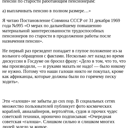
пенсий по старости работающим пенсионерам:
а) выплачивать пенсию в полном размере…»
Я читаю Постановление Совмина СССР от 31 декабря 1969
года №995 «О мерах по дальнейшему повышению
материальной заинтересованности трудоспособных
пенсионеров по старости в продолжении работы после
назначения пенсии».
Не первый раз президент попадает в глупое положение из-за
вольного обращения с фактами. Несколько лет назад во время
дискуссии в Госдуме он бросил фразу: «Дело в том, что то, что
мы производили, — и руками махать не надо! — было никому
не нужно. Потому что наши галоши никто не покупал, кроме
как африканцы, которые должны были по горячему песку
ходить».
Эти «галоши» не забыты до сих пор. В социальных сетях
множество пользователей публикует фото космических
кораблей, авиалайнеров, вертолётов, судов и прочих чудес
советской техники, иронично подписывая: «Очередная
советская «галоша». Слишком сильно и слишком многих
людей задело за живое.