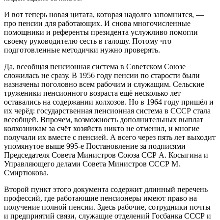
И вот теперь новая цитата, которая надолго запомнится, —
про пенсии для работающих. И снова многочисленные
помощники и референты президента услужливо помогли
своему руководителю сесть в галошу. Потому что
подготовленные методички нужно проверять.
Да, всеобщая пенсионная система в Советском Союзе
сложилась не сразу. В 1956 году пенсии по старости были
назначены поголовно всем рабочим и служащим. Сельские
труженики пенсионного возраста ещё несколько лет
оставались на содержании колхозов. Но в 1964 году пришёл и
их черёд: государственная пенсионная система в СССР стала
всеобщей. Впрочем, возможность дополнительных выплат
колхозникам за счёт хозяйств никто не отменил, и многие
получали их вместе с пенсией. А всего через пять лет выходит
упомянутое выше 995-е Постановление за подписями
Председателя Совета Министров Союза ССР А. Косыгина и
Управляющего делами Совета Министров СССР М.
Смиртюкова.
Второй пункт этого документа содержит длинный перечень
профессий, где работающие пенсионеры имеют право на
получение полной пенсии. Здесь рабочие, сотрудники почты
и предприятий связи, служащие отделений Госбанка СССР и