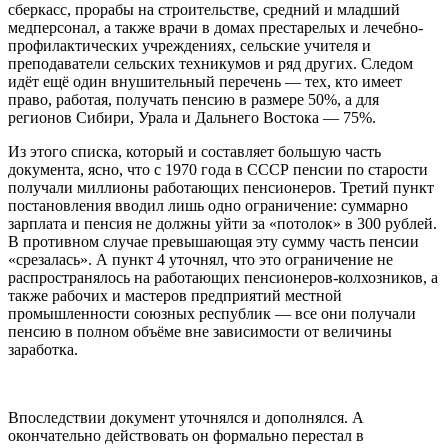
сберкасс, прорабы на строительстве, средний и младший
медперсонал, а также врачи в домах престарелых и лечебно-
профилактических учреждениях, сельские учителя и
преподаватели сельских техникумов и ряд других. Следом
идёт ещё один внушительный перечень — тех, кто имеет
право, работая, получать пенсию в размере 50%, а для
регионов Сибири, Урала и Дальнего Востока — 75%.
Из этого списка, который и составляет большую часть
документа, ясно, что с 1970 года в СССР пенсии по старости
получали миллионы работающих пенсионеров. Третий пункт
постановления вводил лишь одно ограничение: суммарно
зарплата и пенсия не должны уйти за «потолок» в 300 рублей.
В противном случае превышающая эту сумму часть пенсии
«срезалась». А пункт 4 уточнял, что это ограничение не
распространялось на работающих пенсионеров-колхозников, а
также рабочих и мастеров предприятий местной
промышленности союзных республик — все они получали
пенсию в полном объёме вне зависимости от величины
заработка.
Впоследствии документ уточнялся и дополнялся. А
окончательно действовать он формально перестал в