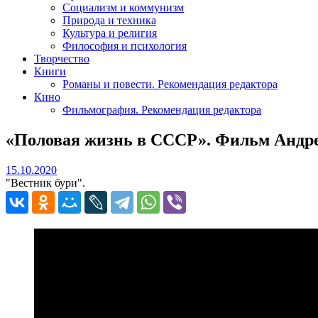
Социализм и коммунизм
Природа и техника
Культура и религия
Философия и психология
Творчество
Книги
Романы и повести. Рекомендация редактора
Кино
Фильмография. Рекомендация редактора
«Половая жизнь в СССР». Фильм Андре
15.10.2020
15.10.2020
"Вестник бури".