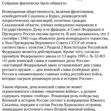
Собрание фактически было обмануто.
Возмущенная общественность, включая фронтовиков,
освободителей Сахалина и Курил, руководителей
патриотических организаций, почетных граждан
Сахалинской области, ученых немедленно направили в
Государственную Думу, в ее фракции, в Совет Федерации и
Президенту России письма протеста. В них указывалось, что 3
сентября с 1945 года объявлено днем всенародного торжества,
а Указ Президиума Верховного Совета СССР об этом в
соответствии с пунктом 2 Раздела 2 Конституции Российской
Федерации является действующим. Кроме того, согласно
преамбуле Федерального закона от 13 марта 1995 г. № 32-ФЗ
«О днях воинской славы и памятных датах России»
«настоящий Федеральный закон устанавливает дни славы
русского оружия — дни воинской славы (победные дни)
России в ознаменование славных побед российских войск,
которые сыграли решающую роль в истории России».
Таким образом, день воинской славы не может
ограничиваться словами «окончание войны», а должен
содержать термин «победа». Решающая роль победы над
Японией в истории России состоит в возвращении Южного
Сахалина, передаче в состав России Курильских островов,
ликвидации восточного очага Второй мировой войны,