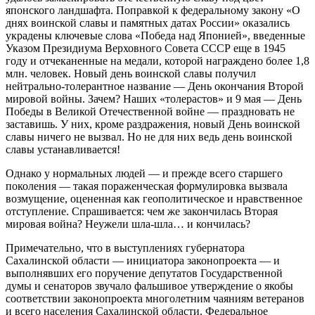
японского ландшафта. Поправкой к федеральному закону «О
днях воинской славы и памятных датах России» оказались
украдены ключевые слова «Победа над Японией», введенные
Указом Президиума Верховного Совета СССР еще в 1945
году и отчеканенные на медали, которой награждено более 1,8
млн. человек. Новый день воинской славы получил
нейтрально-толерантное название — День окончания Второй
мировой войны. Зачем? Наших «толерастов» и 9 мая — День
Победы в Великой Отечественной войне — праздновать не
заставишь. У них, кроме раздражения, новый День воинской
славы ничего не вызвал. Но не для них ведь день воинской
славы устанавливается!
Однако у нормальных людей — и прежде всего старшего
поколения — такая пораженческая формулировка вызвала
возмущение, оцененная как геополитическое и нравственное
отступление. Спрашивается: чем же закончилась Вторая
мировая война? Неужели шла-шла… и кончилась?
Примечательно, что в выступлениях губернатора
Сахалинской области — инициатора законопроекта — и
выполнявших его поручение депутатов Государственной
думы и сенаторов звучало фальшивое утверждение о якобы
соответствии законопроекта многолетним чаяниям ветеранов
и всего населения Сахалинской области. Федеральное