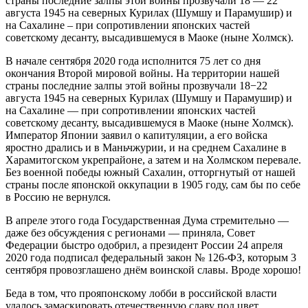
страны последние залпы этой войны прозвучали 18 — 22
августа 1945 на северных Курилах (Шумшу и Парамушир) и
на Сахалине – при сопротивлении японских частей
советскому десанту, высадившемуся в Маоке (ныне Холмск).
В начале сентября 2020 года исполнится 75 лет со дня
окончания Второй мировой войны. На территории нашей
страны последние залпы этой войны прозвучали 18−22
августа 1945 на северных Курилах (Шумшу и Парамушир) и
на Сахалине — при сопротивлении японских частей
советскому десанту, высадившемуся в Маоке (ныне Холмск).
Император Японии заявил о капитуляции, а его войска
яростно дрались и в Маньчжурии, и на среднем Сахалине в
Харамитогском укрепрайоне, а затем и на Холмском перевале.
Без военной победы южный Сахалин, отторгнутый от нашей
страны после японской оккупации в 1905 году, сам бы по себе
в Россию не вернулся.
В апреле этого года Государственная Дума стремительно —
даже без обсуждения с регионами — приняла, Совет
Федерации быстро одобрил, а президент России 24 апреля
2020 года подписал федеральный закон № 126-ФЗ, которым 3
сентября провозглашено днём воинской славы. Вроде хорошо!
Беда в том, что прояпонскому лобби в российской власти
удалось замаскировать отечественную славу под цвет