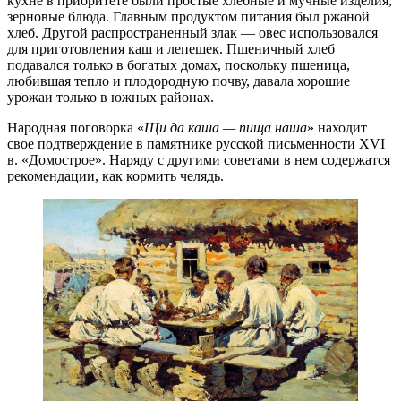
кухне в приоритете были простые хлебные и мучные изделия,
зерновые блюда. Главным продуктом питания был ржаной
хлеб. Другой распространенный злак — овес использовался
для приготовления каш и лепешек. Пшеничный хлеб
подавался только в богатых домах, поскольку пшеница,
любившая тепло и плодородную почву, давала хорошие
урожаи только в южных районах.
Народная поговорка «
Щи да каша — пища наша
» находит
свое подтверждение в памятнике русской письменности XVI
в. «Домострое». Наряду с другими советами в нем содержатся
рекомендации, как кормить челядь.