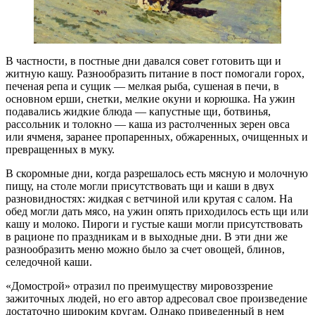
В частности, в постные дни давался совет готовить щи и
житную кашу. Разнообразить питание в пост помогали горох,
печеная репа и сущик — мелкая рыба, сушеная в печи, в
основном ерши, снетки, мелкие окуни и корюшка. На ужин
подавались жидкие блюда — капустные щи, ботвинья,
рассольник и толокно — каша из растолченных зерен овса
или ячменя, заранее пропаренных, обжаренных, очищенных и
превращенных в муку.
В скоромные дни, когда разрешалось есть мясную и молочную
пищу, на столе могли присутствовать щи и каши в двух
разновидностях: жидкая с ветчиной или крутая с салом. На
обед могли дать мясо, на ужин опять приходилось есть щи или
кашу и молоко. Пироги и густые каши могли присутствовать
в рационе по праздникам и в выходные дни. В эти дни же
разнообразить меню можно было за счет овощей, блинов,
селедочной каши.
«Домострой» отразил по преимуществу мировоззрение
зажиточных людей, но его автор адресовал свое произведение
достаточно широким кругам. Однако приведенный в нем