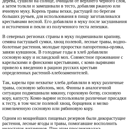
дерева, сушили на солнце, очищали от верхнего черного слоя,
а затем толкли и замешивали в тесто, добавляя ржаную или
ячневую муку. Корень травы вехки, растущей по берегам
больших ручьев, для использования в пищу заготавливался
крестьянами весной. Его добавляли в муку после засушивания
и истолчения и пекли из полученного теста лепешки.
В северных регионах страны в муку подмешивали крапиву,
семяна пастушьей сумки, хвощ полевой, лесные травы, водно-
болотные растения, молодые проростки папоротника-орляка,
завязи кувшинок. В голодные годы в хлеб добавляли
сосновую кору и исландский мох. Совместное проживание с
карельскими и финскими крестьянами, с коми-зырянами
привело к введению в рацион русских крестьян
определенных растений-хлебозаменителей.
Так, карелы при нехватке хлеба добавляли в муку различные
травы, сосновую заболонь, мох. Финны в аналогичной
ситуации подмешивали мякину, гороховую ботву, сосновую
кору, капусту. Коми-зыряне использовали различные присадки
к тесту, в том числе полевой хвощ, борщевик и мелко
измельченную сосновую или рябиновую кору.
Одним из мощнейших пищевых резервов были дикорастущие
растения, лесные ягоды и травы, помогавшие восполнить
недостаток витаминов. При этом прослеживалась