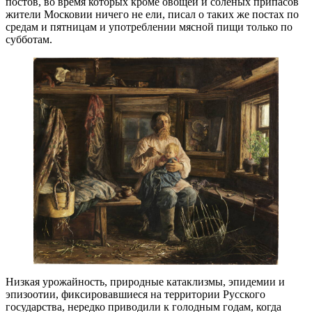
постов, во время которых кроме овощей и соленых припасов
жители Московии ничего не ели, писал о таких же постах по
средам и пятницам и употреблении мясной пищи только по
субботам.
Низкая урожайность, природные катаклизмы, эпидемии и
эпизоотии, фиксировавшиеся на территории Русского
государства, нередко приводили к голодным годам, когда