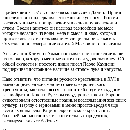
Прибывший в 1575 г. с посольской миссией Даниил Принц
впоследствии подчеркивал, что многие кушанья в России
готовятся иначе и приправляются в основном чесноком и
луком. Среди напитков он называл разнообразные меда,
которые делались из воды, меда и хмеля, и квас, который
приготовлялся с использованием специальной закваски.
Отмечал он и воздержание жителей Московии от телятины.
Англичанин Климент Адамс описывал приготовление каши
из толокна, которую местные жители ели удовольствием. Об
общей скудости и простоте пищи писал Паоло Кампани,
подчеркивая постоянное наличие за столом лука и капусты.
Надо отметить, что питание русского крестьянина в XVI в.
имело определенное сходство с меню европейского
крестьянина, заключавшееся в простоте блюд и их скудном
разнообразии. Как и в Русском государстве, так и в Европе
существовали естественные границы возделывания зерновых
культур. Наряду с зерновыми в меню простонародья чаще
всего входила репа. Рацион европейского крестьянина
большей частью состоял из растительных продуктов,
расширяясь за счет бобовых.