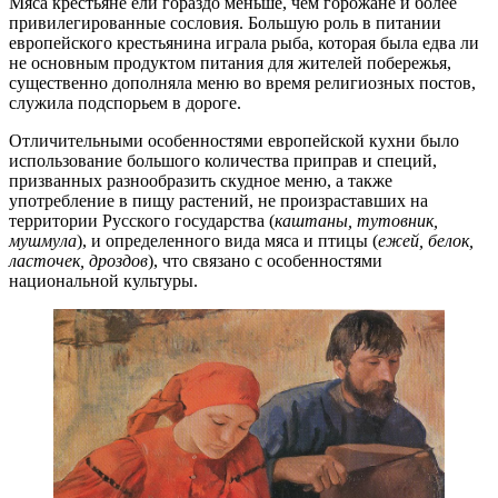
Мяса крестьяне ели гораздо меньше, чем горожане и более
привилегированные сословия. Большую роль в питании
европейского крестьянина играла рыба, которая была едва ли
не основным продуктом питания для жителей побережья,
существенно дополняла меню во время религиозных постов,
служила подспорьем в дороге.
Отличительными особенностями европейской кухни было
использование большого количества приправ и специй,
призванных разнообразить скудное меню, а также
употребление в пищу растений, не произраставших на
территории Русского государства (
каштаны, тутовник,
мушмула
), и определенного вида мяса и птицы (
ежей, белок,
ласточек, дроздов
), что связано с особенностями
национальной культуры.