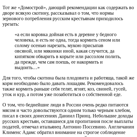
Тот же «Домострой», дающий рекомендации как содержать во
дворе всякую скотину, рассказывал о том, что нормы
зернового потребления русским крестьянам приходилось
урезать:
«а если коровка дойная есть в деревне у бедного
человека, и есть не одна, тогда кормить сеном или
солому осенью нарезать, мукою присыпав
овсяной, или мякинки иной, какая случится, да
кипятком обварить в корыте или рассолом полить,
да прежде, чем сам поешь, ее накормить и
выдоить…»
Для того, чтобы скотина была плодовита и работяща, такой же
корм необходимо было давать лошадям. Рекомендовалось
также кормить раньше себя телят, ягнят, коз, свиней, гусей,
уток и кур, а потом уже позаботиться о собственной еде.
О том, что беднейшие люди в России очень редко питаются
мясом и часто довольствуются одним только черным хлебом,
писал в своих донесениях Даниил Принц. Небольшие доходы
русских крестьян, оставшиеся для пропитания после выплаты
податей, отмечал итальянец Антонио Поссевино. Англичанин
Клименс Адамс обратил внимание на строгое соблюдение