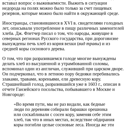
вставал вопрос о выживаемости. Выжить в ситуации
недорода на полях можно было только за счет пищевых
резервов, которые можно было найти в окружающей среде.
Иностранцы, становившиеся в XVI в. свидетелями голодных
лет, описывали употребление в пищу различных заменителей
хлеба. Дж. Флетчер писал о том, что народы, живущие в
северных регионах Русского государства, при дороговизне
вынуждены печь хлеб из корня вехки (
вид травы
) и из
средней коры соснового дерева.
О том, что при разразившемся голоде многие вынуждены
делать хлеб из высушенной и утрамбованной соломы,
вспоминал один из англичан, служивший при царском дворе.
Он подчеркивал, что в летнюю пору бедняки перебивались
злаками, травами, кореньями, ели древесную кору.
Страшнейший голод, разразившийся уже в 1603 г., описан в
отчете Ганзейского посольства, побывавшего в Москве и
Новгороде:
«Во время пути, мы не раз видали, как бедные
люди по деревням собирали барашки орешника
или соскабливали с сосен кору, заменяя себе этим
хлеб, так что в иных местах, вследствие обдирания
коры погибли целые сосновые леса. Иногда же эти