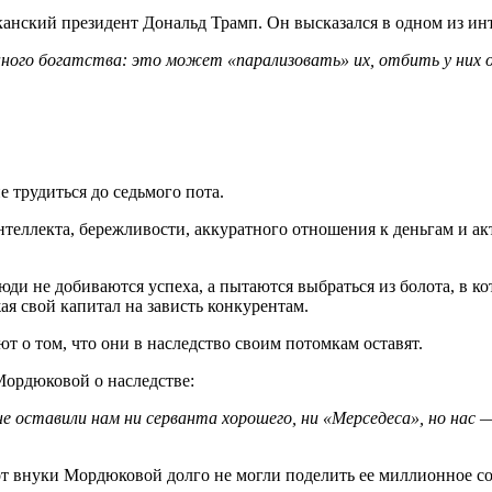
канский президент Дональд Трамп. Он высказался в одном из ин
ного богатства: это может «парализовать» их, отбить у них 
е трудиться до седьмого пота.
нтеллекта, бережливости, аккуратного отношения к деньгам и а
и не добиваются успеха, а пытаются выбраться из болота, в кот
ая свой капитал на зависть конкурентам.
 о том, что они в наследство своим потомкам оставят.
ордюковой о наследстве:
оставили нам ни серванта хорошего, ни «Мерседеса», но нас — 
от внуки Мордюковой долго не могли поделить ее миллионное со