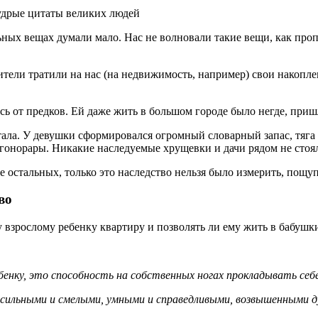
ных вещах думали мало. Нас не волновали такие вещи, как пропи
одители тратили на нас (на недвижимость, например) свои накоп
сь от предков. Ей даже жить в большом городе было негде, приш
тала. У девушки сформировался огромный словарный запас, тяга 
 гонорары. Никакие наследуемые хрущевки и дачи рядом не стоя
е остальных, только это наследство нельзя было измерить, пощуп
во
у взрослому ребенку квартиру и позволять ли ему жить в бабушк
нку, это способность на собственных ногах прокладывать себе
ли сильными и смелыми, умными и справедливыми, возвышенными