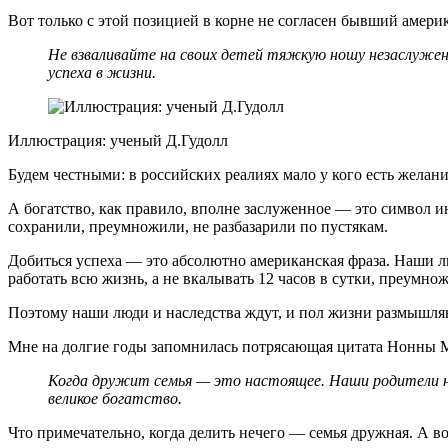
Вот только с этой позицией в корне не согласен бывший амери
Не взваливайте на своих детей тяжкую ношу незаслужен
успеха в жизни.
Иллюстрация: ученый Д.Гудолл
Будем честными: в российских реалиях мало у кого есть желани
А богатство, как правило, вполне заслуженное — это символ и
сохранили, преумножили, не разбазарили по пустякам.
Добиться успеха — это абсолютно американская фраза. Наши люд
работать всю жизнь, а не вкалывать 12 часов в сутки, преумнож
Поэтому наши люди и наследства ждут, и пол жизни размышляют
Мне на долгие годы запомнилась потрясающая цитата Нонны М
Когда дружит семья — это настоящее. Наши родители не 
великое богатство.
Что примечательно, когда делить нечего — семья дружная. А в