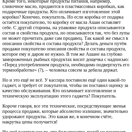
Кроме того, некоторые продукты питания, например,
сливочное масло, продаются в пластмассовых коробках, как
подарочные продукты. Кто оплачивает изготовление этой
коробки? Конечно, покупатель. Но если коробка от подарка
остаётся покупателю, то коробку от масла Ашан оставляет
себе. С другой стороны, на упаковке продукта описываются
состав и свойства продукта, но описываются так, что без лупы
не может прочитать даже сам продавец. Так какой же смысл в
описании свойства и состава продукта? Делать деньги путём
продажи покупателю описания свойства и состава продукта,
которое ему и даром не нужно. В том же Ашане на глубоко
замороженных рыбных продуктах висит дощечка с надписью:
«Перед употреблением продукта, необходимо подвергнуть его
термообработке» (?), – человека совсем за дебила держат.
Но и это ещё не всё. У кассира поставили ещё один какой-то
гаджет, и требует от покупателя, чтобы он поставил оценку за
качество обслуживания. Кто оплачивает изготовление и
техническую эксплуатацию этого гаджета? Покупатель.
Короче говоря, все эти технические, посредствующие звенья
процесса продажи, которые абсолютно излишни, значительно
удорожают продукты. Это какая же, в конечном счёте,
накрутка цены получается!
Но ещё разительнее то, что большинство людей не понимает