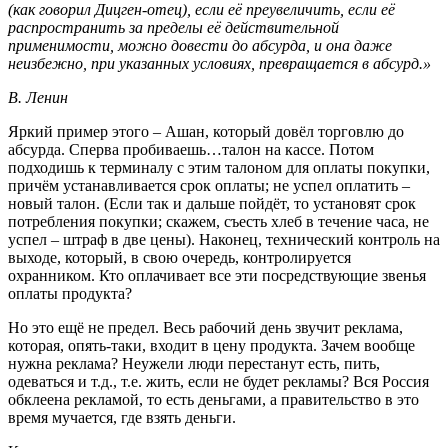
(как говорил Дицген-отец), если её преувеличить, если её
распространить за пределы её действительной
применимости, можно довести до абсурда, и она даже
неизбежно, при указанных условиях, превращается в абсурд.»
В. Ленин
Яркий пример этого – Ашан, который довёл торговлю до
абсурда. Сперва пробиваешь…талон на кассе. Потом
подходишь к терминалу с этим талоном для оплаты покупки,
причём устанавливается срок оплаты; не успел оплатить –
новый талон. (Если так и дальше пойдёт, то установят срок
потребления покупки; скажем, съесть хлеб в течение часа, не
успел – штраф в две цены). Наконец, технический контроль на
выходе, который, в свою очередь, контролируется
охранником. Кто оплачивает все эти посредствующие звенья
оплаты продукта?
Но это ещё не предел. Весь рабочий день звучит реклама,
которая, опять-таки, входит в цену продукта. Зачем вообще
нужна реклама? Неужели люди перестанут есть, пить,
одеваться и т.д., т.е. жить, если не будет рекламы? Вся Россия
обклеена рекламой, то есть деньгами, а правительство в это
время мучается, где взять деньги.