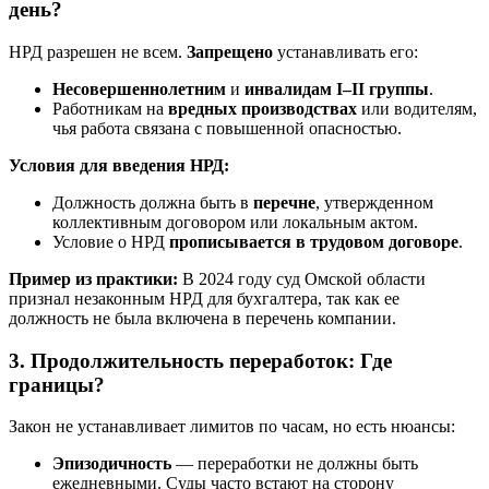
день?
НРД разрешен не всем.
Запрещено
устанавливать его:
Несовершеннолетним
и
инвалидам I–II группы
.
Работникам на
вредных производствах
или водителям,
чья работа связана с повышенной опасностью.
Условия для введения НРД:
Должность должна быть в
перечне
, утвержденном
коллективным договором или локальным актом.
Условие о НРД
прописывается в трудовом договоре
.
Пример из практики:
В 2024 году суд Омской области
признал незаконным НРД для бухгалтера, так как ее
должность не была включена в перечень компании.
3. Продолжительность переработок: Где
границы?
Закон не устанавливает лимитов по часам, но есть нюансы:
Эпизодичность
— переработки не должны быть
ежедневными. Суды часто встают на сторону