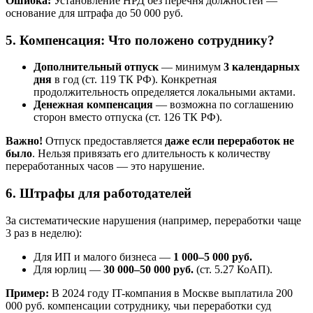
Ошибка:
Установление НРД без перечня должностей —
основание для штрафа до 50 000 руб.
5. Компенсация: Что положено сотруднику?
Дополнительный отпуск
— минимум
3 календарных
дня
в год (ст. 119 ТК РФ). Конкретная
продолжительность определяется локальными актами.
Денежная компенсация
— возможна по соглашению
сторон вместо отпуска (ст. 126 ТК РФ).
Важно!
Отпуск предоставляется
даже если переработок не
было
. Нельзя привязать его длительность к количеству
переработанных часов — это нарушение.
6. Штрафы для работодателей
За систематические нарушения (например, переработки чаще
3 раз в неделю):
Для ИП и малого бизнеса —
1 000–5 000 руб.
Для юрлиц —
30 000–50 000 руб.
(ст. 5.27 КоАП).
Пример:
В 2024 году IT-компания в Москве выплатила 200
000 руб. компенсации сотруднику, чьи переработки суд