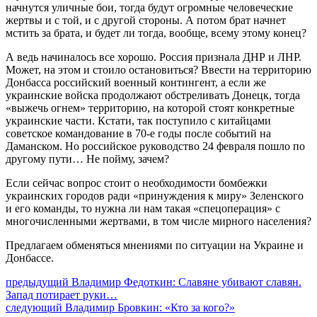
начнутся уличные бои, тогда будут огромные человеческие
жертвы и с той, и с другой стороны. А потом брат начнет
мстить за брата, и будет ли тогда, вообще, всему этому конец?
А ведь начиналось все хорошо. Россия признала ДНР и ЛНР.
Может, на этом и стоило остановиться? Ввести на территорию
Донбасса российский военный контингент, а если же
украинские войска продолжают обстреливать Донецк, тогда
«выжечь огнем» территорию, на которой стоят конкретные
украинские части. Кстати, так поступило с китайцами
советское командование в 70-е годы после событий на
Даманском. Но российское руководство 24 февраля пошло по
другому пути… Не пойму, зачем?
Если сейчас вопрос стоит о необходимости бомбежки
украинских городов ради «принуждения к миру» Зеленского
и его команды, то нужна ли нам такая «спецоперация» с
многочисленными жертвами, в том числе мирного населения?
Предлагаем обменяться мнениями по ситуации на Украине и
Донбассе.
Навигация
Предыдущий
предыдущий
Владимир Федоткин: Славяне убивают славян.
пост:
Запад потирает руки…
по
Следующее
следующий
Владимир Бровкин: «Кто за кого?»