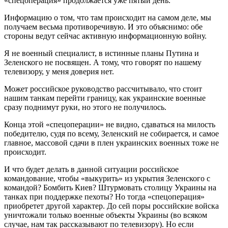
«спецоперация» продолжается уже пятый день.
Информацию о том, что там происходит на самом деле, мы
получаем весьма противоречивую. И это объяснимо: обе
стороны ведут сейчас активную информационную войну.
Я не военный специалист, в истинные планы Путина и
Зеленского не посвящен. А тому, что говорят по нашему
телевизору, у меня доверия нет.
Может российское руководство рассчитывало, что стоит
нашим танкам перейти границу, как украинские военные
сразу поднимут руки, но этого не получилось.
Конца этой «спецоперации» не видно, сдаваться на милость
победителю, судя по всему, Зеленский не собирается, и самое
главное, массовой сдачи в плен украинских военных тоже не
происходит.
И что будет делать в данной ситуации российское
командование, чтобы «выкурить» из укрытия Зеленского с
командой? Бомбить Киев? Штурмовать столицу Украины на
танках при поддержке пехоты? Но тогда «спецоперация»
приобретет другой характер. До сей поры российские войска
уничтожали только военные объекты Украины (во всяком
случае, нам так рассказывают по телевизору). Но если