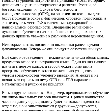
Повысить уровень патриотизма призваны «Новая история»,
делающая акцент на историческом развитии России, её
богатом наследии, и «Основы безопасности
жизнедеятельности» (ОБЖ), на занятиях по которым дети
будут проходить основы физической, строевой подготовки, а
также изучать место РФ в системе международной и
национальной безопасности. Внедрение религиозно-
духовного обучения в начальной школе и старших классах
должно привить уважение к различным вероисповеданиям.
Некоторые из этих дисциплин школьники ранее изучали
факультативно. Теперь же они войдут в обязательный курс.
Ещё одно нововведение — исключение из числа обязательных
предметов второго иностранного языка. Один из них начнут
изучать в первом классе, а второй может появиться в
программе обучения с пятого по желанию учащегося и с
учётом возможностей учебного заведения. А может и не
появиться: сдавать по нему ОГЭ или ЕГЭ наравне с
математикой и русским не придётся.
Есть и другие новшества. Например, предполагается обучение
учеников начальных классов шахматам. Причём количество
часов на данную дисциплину будет не только выделяться
отдельно, но и заимствоваться у других — допускается,
например, сокращение количества занятий физкультурой.