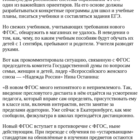
один из важнейших ориентиров. На его основе должны
разрабатываться конкретные программы для школ и учебные
планы, писаться учебники и составляться задания ЕГЭ.
Но свежих учебников, учитывающих требования нового
ФГОС, обнаружить в магазинах не удалось. В неведении о
том, как, чему, по каким учебным пособиям будут обучать их
детей с 1 сентября, пребывают и родители. Учителя разводят
руками.
Вот как прокомментировала ситуацию, связанную с ФГОС
председатель комитета Государственной думы по вопросам
семьи, женщин и детей, лидер «Всероссийского женского
союза — «Надежда России» Нина Останина:
«В новом ФГОС много непонятного и неприемлемого. Так,
введение пресловутого дистанта в нём отдаётся на усмотрение
педагога, который вправе сам определять, присутствовать ему
в классе или, включив интерактив, вести занятие за
пределами аудитории. Уже сейчас в Екатеринбурге, как мне
сообщили, физкультура в школах преподаётся дистанционно.
Новый ФГОС вступает в противоречие с ФГОС, ныне
действующим. При переходе с обучения по «устаревающим»
стандартам на обновлённые в изучении предметов остаются