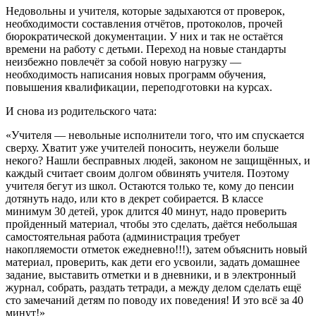
Недовольны и учителя, которые задыхаются от проверок,
необходимости составления отчётов, протоколов, прочей
бюрократической документации. У них и так не остаётся
времени на работу с детьми. Переход на новые стандарты
неизбежно повлечёт за собой новую нагрузку —
необходимость написания новых программ обучения,
повышения квалификации, переподготовки на курсах.
И снова из родительского чата:
«Учителя — невольные исполнители того, что им спускается
сверху. Хватит уже учителей поносить, неужели больше
некого? Нашли бесправных людей, законом не защищённых, и
каждый считает своим долгом обвинять учителя. Поэтому
учителя бегут из школ. Остаются только те, кому до пенсии
дотянуть надо, или кто в декрет собирается. В классе
минимум 30 детей, урок длится 40 минут, надо проверить
пройденный материал, чтобы это сделать, даётся небольшая
самостоятельная работа (администрация требует
накопляемости отметок ежедневно!!!), затем объяснить новый
материал, проверить, как дети его усвоили, задать домашнее
задание, выставить отметки и в дневники, и в электронный
журнал, собрать, раздать тетради, а между делом сделать ещё
сто замечаний детям по поводу их поведения! И это всё за 40
минут!»