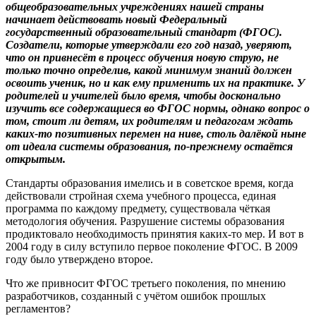
общеобразовательных учреждениях нашей страны
начинает действовать новый Федеральный
государственный образовательный стандарт (ФГОС).
Создатели, которые утверждали его год назад, уверяют,
что он привнесёт в процесс обучения новую струю, не
только точно определив, какой минимум знаний должен
освоить ученик, но и как ему применить их на практике. У
родителей и учителей было время, чтобы досконально
изучить все содержащиеся во ФГОС нормы, однако вопрос о
том, стоит ли детям, их родителям и педагогам ждать
каких-то позитивных перемен на ниве, столь далёкой ныне
от идеала системы образования, по-прежнему остаётся
открытым.
Стандарты образования имелись и в советское время, когда
действовали стройная схема учебного процесса, единая
программа по каждому предмету, существовала чёткая
методология обучения. Разрушение системы образования
продиктовало необходимость принятия каких-то мер. И вот в
2004 году в силу вступило первое поколение ФГОС. В 2009
году было утверждено второе.
Что же привносит ФГОС третьего поколения, по мнению
разработчиков, созданный с учётом ошибок прошлых
регламентов?