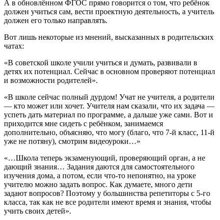
А в обновлённом ФГОС прямо говорится о том, что ребёнок
должен учиться сам, вести проектную деятельность, а учитель
должен его только направлять.
Вот лишь некоторые из мнений, высказанных в родительских
чатах:
«В советской школе учили учиться и думать, развивали в
детях их потенциал. Сейчас в основном проверяют потенциал
и возможности родителей».
«В школе сейчас полный дурдом! Учат не учителя, а родители
— кто может или хочет. Учителя нам сказали, что их задача —
успеть дать материал по программе, а дальше уже сами. Вот и
приходится мне сидеть с ребёнком, занимаемся
дополнительно, объясняю, что могу (благо, что 7-й класс, 11-й
уже не потяну), смотрим видеоуроки…»
«…Школа теперь экзаменующий, проверяющий орган, а не
дающий знания… Задания даются для самостоятельного
изучения дома, а потом, если что-то непонятно, на уроке
учителю можно задать вопрос. Как думаете, много дети
задают вопросов? Поэтому у большинства репетиторы с 5-го
класса, так как не все родители имеют время и знания, чтобы
учить своих детей».