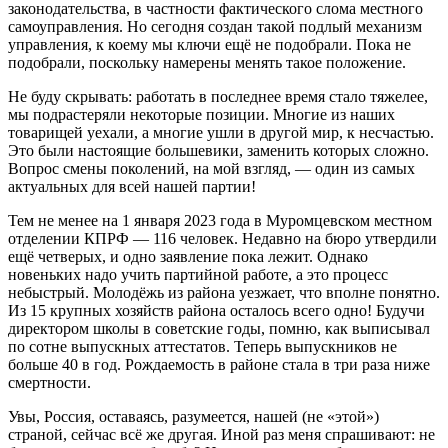
законодательства, в частности фактического слома местного
самоуправления. Но сегодня создан такой подлый механизм
управления, к коему мы ключи ещё не подобрали. Пока не
подобрали, поскольку намерены менять такое положение.
Не буду скрывать: работать в последнее время стало тяжелее,
мы подрастеряли некоторые позиции. Многие из наших
товарищей уехали, а многие ушли в другой мир, к несчастью.
Это были настоящие большевики, заменить которых сложно.
Вопрос смены поколений, на мой взгляд, — один из самых
актуальных для всей нашей партии!
Тем не менее на 1 января 2023 года в Муромцевском местном
отделении КПРФ — 116 человек. Недавно на бюро утвердили
ещё четверых, и одно заявление пока лежит. Однако
новеньких надо учить партийной работе, а это процесс
небыстрый. Молодёжь из района уезжает, что вполне понятно.
Из 15 крупных хозяйств района осталось всего одно! Будучи
директором школы в советские годы, помню, как выписывал
по сотне выпускных аттестатов. Теперь выпускников не
больше 40 в год. Рождаемость в районе стала в три раза ниже
смертности.
Увы, Россия, оставаясь, разумеется, нашей (не «этой»)
страной, сейчас всё же другая. Иной раз меня спрашивают: не