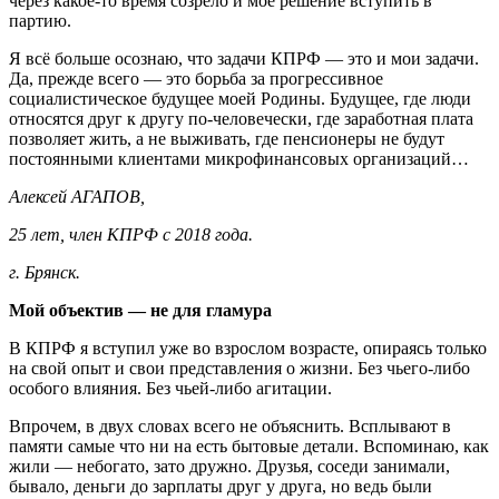
через какое-то время созрело и моё решение вступить в
партию.
Я всё больше осознаю, что задачи КПРФ — это и мои задачи.
Да, прежде всего — это борьба за прогрессивное
социалистическое будущее моей Родины. Будущее, где люди
относятся друг к другу по-человечески, где заработная плата
позволяет жить, а не выживать, где пенсионеры не будут
постоянными клиентами микрофинансовых организаций…
Алексей АГАПОВ,
25 лет, член КПРФ с 2018 года.
г. Брянск.
Мой объектив — не для гламура
В КПРФ я вступил уже во взрослом возрасте, опираясь только
на свой опыт и свои представления о жизни. Без чьего-либо
особого влияния. Без чьей-либо агитации.
Впрочем, в двух словах всего не объяснить. Всплывают в
памяти самые что ни на есть бытовые детали. Вспоминаю, как
жили — небогато, зато дружно. Друзья, соседи занимали,
бывало, деньги до зарплаты друг у друга, но ведь были