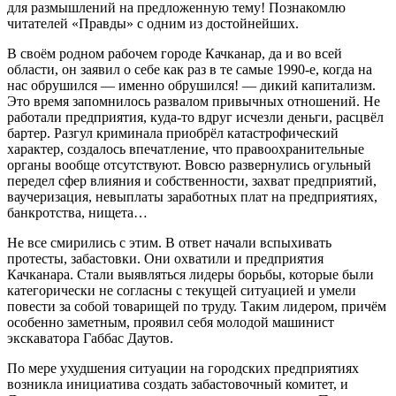
для размышлений на предложенную тему! Познакомлю
читателей «Правды» с одним из достойнейших.
В своём родном рабочем городе Качканар, да и во всей
области, он заявил о себе как раз в те самые 1990-е, когда на
нас обрушился — именно обрушился! — дикий капитализм.
Это время запомнилось развалом привычных отношений. Не
работали предприятия, куда-то вдруг исчезли деньги, расцвёл
бартер. Разгул криминала приобрёл катастрофический
характер, создалось впечатление, что правоохранительные
органы вообще отсутствуют. Вовсю развернулись огульный
передел сфер влияния и собственности, захват предприятий,
ваучеризация, невыплаты заработных плат на предприятиях,
банкротства, нищета…
Не все смирились с этим. В ответ начали вспыхивать
протесты, забастовки. Они охватили и предприятия
Качканара. Стали выявляться лидеры борьбы, которые были
категорически не согласны с текущей ситуацией и умели
повести за собой товарищей по труду. Таким лидером, причём
особенно заметным, проявил себя молодой машинист
экскаватора Габбас Даутов.
По мере ухудшения ситуации на городских предприятиях
возникла инициатива создать забастовочный комитет, и