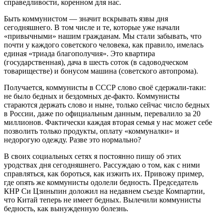
справедливости, коренном для нас.
Быть коммунистом — значит вскрывать язвы дня
сегодняшнего. В том числе и те, которые уже начали
«привычными» нашим гражданам. Мы стали забывать, что
почти у каждого советского человека, как правило, имелась
единая «триада благополучия». Это квартира
(государственная), дача в шесть соток (в садоводческом
товариществе) и бонусом машина (советского автопрома).
Получается, коммунисты в СССР слово своё сдержали-таки:
не было бедных и бездомных де-факто. Коммунисты
стараются держать слово и ныне, только сейчас число бедных
в России, даже по официальным данным, перевалило за 20
миллионов. Фактически каждая вторая семья у нас может себе
позволить только продукты, оплату «коммуналки» и
недорогую одежду. Разве это нормально?
В своих социальных сетях я постоянно пишу об этих
уродствах дня сегодняшнего. Рассуждаю о том, как с ними
справляться, как бороться, как изжить их. Привожу пример,
где опять же коммунисты одолели бедность. Председатель
КНР Си Цзиньпин доложил на недавнем съезде Компартии,
что Китай теперь не имеет бедных. Вылечили коммунисты
бедность, как вынужденную болезнь.