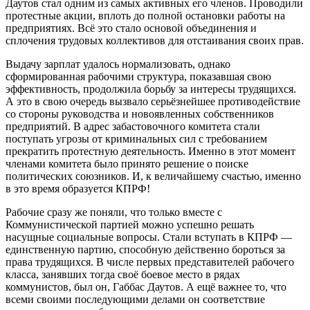
Даутов стал одним из самых активных его членов. Проводили
протестные акции, вплоть до полной остановки работы на
предприятиях. Всё это стало основой объединения и
сплочения трудовых коллективов для отстаивания своих прав.
Выдачу зарплат удалось нормализовать, однако
сформированная рабочими структура, показавшая свою
эффективность, продолжила борьбу за интересы трудящихся.
А это в свою очередь вызвало серьёзнейшее противодействие
со стороны руководства и новоявленных собственников
предприятий. В адрес забастовочного комитета стали
поступать угрозы от криминальных сил с требованием
прекратить протестную деятельность. Именно в этот момент
членами комитета было принято решение о поиске
политических союзников. И, к величайшему счастью, именно
в это время образуется КПРФ!
Рабочие сразу же поняли, что только вместе с
Коммунистической партией можно успешно решать
насущные социальные вопросы. Стали вступать в КПРФ —
единственную партию, способную действенно бороться за
права трудящихся. В числе первых представителей рабочего
класса, занявших тогда своё боевое место в рядах
коммунистов, был он, Габбас Даутов. А ещё важнее то, что
всеми своими последующими делами он соответствие