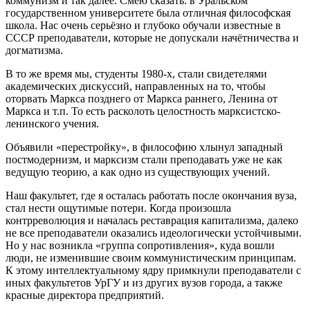
коммунизм и так далее. Смею сказать: в Уральском
государственном университете была отличная философская
школа. Нас очень серьёзно и глубоко обучали известные в
СССР преподаватели, которые не допускали начётничества и
догматизма.
В то же время мы, студенты 1980-х, стали свидетелями
академических дискуссий, направленных на то, чтобы
оторвать Маркса позднего от Маркса раннего, Ленина от
Маркса и т.п. То есть расколоть целостность марксистско-
ленинского учения.
Объявили «перестройку», в философию хлынул западный
постмодернизм, и марксизм стали преподавать уже не как
ведущую теорию, а как одно из существующих учений.
Наш факультет, где я осталась работать после окончания вуза,
стал нести ощутимые потери. Когда произошла
контрреволюция и началась реставрация капитализма, далеко
не все преподаватели оказались идеологически устойчивыми.
Но у нас возникла «группа сопротивления», куда вошли
люди, не изменившие своим коммунистическим принципам.
К этому интеллектуальному ядру примкнули преподаватели с
иных факультетов УрГУ и из других вузов города, а также
красные директора предприятий.