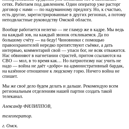
сетях. Работаем под давлением. Один оператор уже расторг
договор с нами — по надуманному предлогу. Но, к счастью,
есть другие, зарегистрированные в других регионах, а потому
неподвластные руководству Омской области.
Вообще работается нелегко — не гламур же в кадре. Мы ведь
на каждый зов, на каждый звонок откликаемся. Да по
большому счёту — на беду! Чиновники с помощью
правоохранителей нередко препятствуют съёмке, а дать
интервью, комментарий свой — упаси бог, не всяк отважится.
Нас обвиняют в нагнетании страстей, притом ссылаются на
СВО — мол, в то время как… Но патриотизму нас учить не
надо — война не даёт «добро» на административный бардак,
на казённое отношение к людскому горю. Ничего война не
спишет.
Мы же своё дело будем делать и дальше. Рекомендую всем
региональным отделениям нашей партии создать такой
телеканал.
Александр ФИЛИППОВ,
телеоператор.
г. Омск.