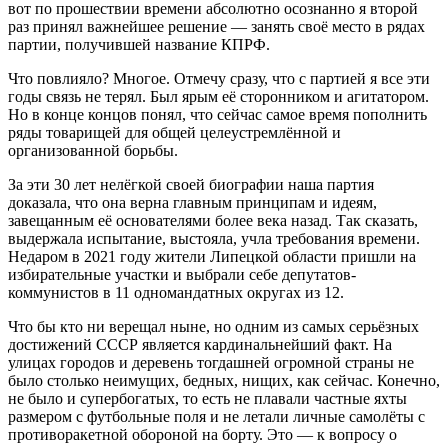
вот по прошествии времени абсолютно осознанно я второй
раз принял важнейшее решение — занять своё место в рядах
партии, получившей название КПРФ.
Что повлияло? Многое. Отмечу сразу, что с партией я все эти
годы связь не терял. Был ярым её сторонником и агитатором.
Но в конце концов понял, что сейчас самое время пополнить
ряды товарищей для общей целеустремлённой и
организованной борьбы.
За эти 30 лет нелёгкой своей биографии наша партия
доказала, что она верна главным принципам и идеям,
завещанным её основателями более века назад. Так сказать,
выдержала испытание, выстояла, учла требования времени.
Недаром в 2021 году жители Липецкой области пришли на
избирательные участки и выбрали себе депутатов-
коммунистов в 11 одномандатных округах из 12.
Что бы кто ни верещал ныне, но одним из самых серьёзных
достижений СССР является кардинальнейший факт. На
улицах городов и деревень тогдашней огромной страны не
было столько неимущих, бедных, нищих, как сейчас. Конечно,
не было и супербогатых, то есть не плавали частные яхты
размером с футбольные поля и не летали личные самолёты с
противоракетной обороной на борту. Это — к вопросу о