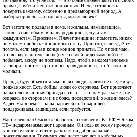
Но главное, что угнетало, — это боязнь людей заявить о своих
правах, грубо и жестоко попранных. И ещё готовность
поверить каждому, особенно в предвыборный период. А
выборы прошли — и где ж ты, мил-человек?
Вот затопило подвалы в доме, и жильцы, намыкавшись,
звонят в наш обком, в нашу редакцию, депутатам-
коммунистам. Приезжаем. Плачет женщина: помогите, никак
не можем пробить чиновничью стену. Приятно, если удаётся
помочь, если меры в конце концов приняты. Но я понимаю,
что всюду наш телеканал (и я со своей видеокамерой) не
побывает, всюду не поспеем. Надо, чтоб в каждом человеке
заговорил протест против несправедливости, чтоб люди не
молчали.
Правда, буду объективным: не все люди, далеко не все, живут,
поджав хвост. Есть бойцы, люди со стержнем. Вот приезжает
наша телевизионная бригада в село — кто нам расскажет, не
озираясь по сторонам и не боясь последствий, о жизни здесь?
Адрес мы знаем — наша партячейка. Товарищей
поддерживаем, защищаем, если требуется.
Наш телеканал Омского областного отделения КПРФ «Обком
ТВ» недаром называют народным. Он ведь ко всему прочему
в значительной степени работает на добровольные
пожертвования. Трудимся уже несколько лет в кабельных