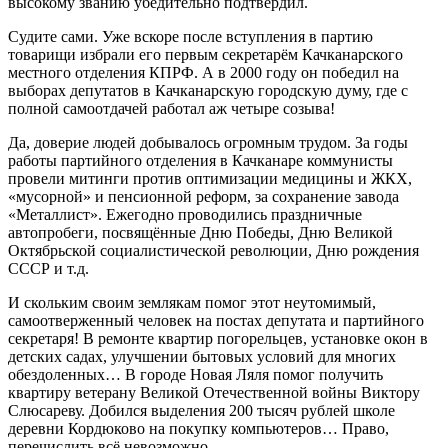
высокому званию убедительно подтвердил.
Судите сами. Уже вскоре после вступления в партию
товарищи избрали его первым секретарём Качканарского
местного отделения КПРФ. А в 2000 году он победил на
выборах депутатов в Качканарскую городскую думу, где с
полной самоотдачей работал аж четыре созыва!
Да, доверие людей добывалось огромным трудом. За годы
работы партийного отделения в Качканаре коммунисты
провели митинги против оптимизации медицины и ЖКХ,
«мусорной» и пенсионной реформ, за сохранение завода
«Металлист». Ежегодно проводились праздничные
автопробеги, посвящённые Дню Победы, Дню Великой
Октябрьской социалистической революции, Дню рождения
СССР и т.д.
И скольким своим землякам помог этот неутомимый,
самоотверженный человек на постах депутата и партийного
секретаря! В ремонте квартир погорельцев, установке окон в
детских садах, улучшении бытовых условий для многих
обездоленных… В городе Новая Ляля помог получить
квартиру ветерану Великой Отечественной войны Виктору
Слюсареву. Добился выделения 200 тысяч рублей школе
деревни Кордюково на покупку компьютеров… Право,
перечислить всё невозможно.