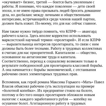
«окучивает» бизнес, третий — боится быть уволенным с
работы. Я понимаю, что каждое поколение — дети своей
эпохи, и не имею права призывать людей бросить домашние
дела, но дисбаланс между личными и общественными
интересами, встречающийся среди членов нашей партии,
должен быть изжит. По-моему, это для нас сейчас главное.
Нам также нужно твёрдо помнить, что КПРФ — авангард
рабочего класса. Здесь вполне корректно использовать
марксистский научный термин «пролетарий». И если КПРФ
— выразительница интересов пролетариата, то связи с ним
должны быть более тесными. Работу в трудовых коллективах
я считаю для нас приоритетной. Капитализм — общество,
основанное на антагонизме труда и капитала.
Соответственно, переход к социализму возможен только в
результате победоносной для пролетариата классовой борьбы.
А она начинается с борьбы экономической, с отстаивания
рабочими своих элементарных трудовых прав.
Вспомним, как герой романа Максима Горького «Мать» Павел
Власов объяснял рабочим суть эксплуатации на примере
«болотной копейки». Их предприятие стояло на болоте,
поэтому и без того нищих пролетариев обложили новым
налогом: с каждого заработанного рубля — копейку на
осушение болот. Агитационную работу в трудовых