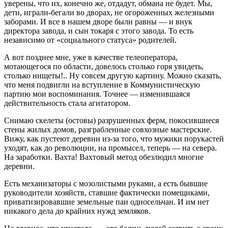
уверены, что их, конечно же, отдадут, обмана не будет. Мы,
дети, играли-бегали во дворах, не огороженных железными
заборами. И все в нашем дворе были равны — и внук
директора завода, и сын токаря с этого завода. То есть
независимо от «социального статуса» родителей.
А вот позднее мне, уже в качестве телеоператора,
мотающегося по области, довелось столько горя увидеть,
столько нищеты!.. Ну совсем другую картину. Можно сказать,
что меня подвигли на вступление в Коммунистическую
партию мои воспоминания. Точнее — изменившаяся
действительность стала агитатором.
Снимаю скелеты (остовы) разрушенных ферм, покосившиеся
стены жилых домов, разграбленные совхозные мастерские.
Вижу, как пустеют деревни из-за того, что мужики порукастей
уходят, как до революции, на промысел, теперь — на севера.
На заработки. Вахта! Вахтовый метод обезлюдил многие
деревни.
Есть механизаторы с мозолистыми руками, а есть бывшие
руководители хозяйств, ставшие фактически помещиками,
приватизировавшие земельные паи односельчан. И им нет
никакого дела до крайних нужд земляков.