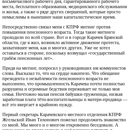
восьмичасового рабочего дня, гарантированного рабочего
места, бесплатного образования, медицинского обслуживания
и жилья, а также о ряде других свершений, которые просто
немыслимы в нынешнее наше капиталистическое время.
Непосредственно связал меня с КПРФ митинг против
повышения пенсионного возраста. Тогда такие митинги
проходили по всей стране. Вот и в городе Карачев Брянской
области, где я жил, возникло активное движение протеста,
захватившее меня, как и многих других. Уже не хотел
оставаться в стороне, поскольку возмущал «государственный
грабёж пенсионных лет».
Придя на митинг, попросил у руководивших им коммунистов
слова. Высказал то, что на сердце накипело. Что обещание
президента о незыблемости пенсионного возраста не
выполнено, что промышленность Карачева почти полностью
разрушена и огромные бедствия переживает не только моя
семья. Ничтожно малая пенсия бабушки-труженицы, низкая
заработная плата тёти-воспитательницы и матери-продавца —
всё это ввергает в крайнюю нужду.
Первый секретарь Карачевского местного отделения КПРФ
Жгельский Иван Тихонович пожелал продолжить знакомство
со мной. Мы много и о многом откровенно беседовали. А