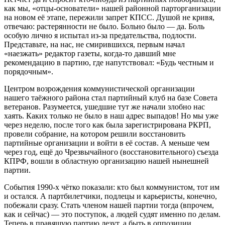
как мы, «отцы-основатели» нашей районной парторганизации
на новом её этапе, пережили запрет КПСС. Душой не кривя,
отвечаю: растерянности не было. Больно было — да. Боль
особую лично я испытал из-за предательства, подлости.
Представьте, на нас, не смирившихся, первым начал
«наезжать» редактор газеты, когда-то давший мне
рекомендацию в партию, где напутствовал: «Будь честным и
порядочным».
Центром возрождения коммунистической организации
нашего таёжного района стал партийный клуб на базе Совета
ветеранов. Разумеется, ушедшие тут же начали злобно нас
хаять. Каких только не было в наш адрес выпадов! Но мы уже
через неделю, после того как была зарегистрирована РКРП,
провели собрание, на котором решили восста­новить
партийные организации и войти в её состав. А меньше чем
через год, ещё до Чрезвычайного (восстановительного) съезда
КПРФ, вошли в областную организацию нашей нынешней
партии.
События 1990-х чётко показали: кто был коммунистом, тот им
и остался. А партбилетчики, подлецы и карьеристы, конечно,
побежали сразу. Стать членом нашей партии тогда (впрочем,
как и сейчас) — это поступок, а людей судят именно по делам.
Теперь в правящую партию лезут, а быть в оппозиции