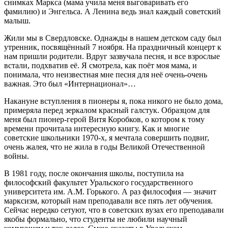
снимках Маркса (мама учила меня выговаривать его
фамилию) и Энгельса. А Ленина ведь знал каждый советский
малыш.
Жили мы в Свердловске. Однажды в нашем детском саду был
утренник, посвящённый 7 ноября. На праздничный концерт к
нам пришли родители. Вдруг зазвучала песня, и все взрослые
встали, подхватив её. Я смотрела, как поёт моя мама, и
понимала, что неизвестная мне песня для неё очень-очень
важная. Это был «Интернационал»…
Накануне вступления в пионеры я, пока никого не было дома,
примеряла перед зеркалом красный галстук. Образцом для
меня был пионер-герой Витя Коробков, о котором к тому
времени прочитала интересную книгу. Как и многие
советские школьники 1970-х, я мечтала совершить подвиг,
очень жалея, что не жила в годы Великой Отечественной
войны.
В 1981 году, после окончания школы, поступила на
философский факультет Уральского государственного
университета им. А.М. Горького. А раз философия — значит
марксизм, который нам преподавали все пять лет обучения.
Сейчас нередко сетуют, что в советских вузах его преподавали
якобы формально, что студенты не любили научный