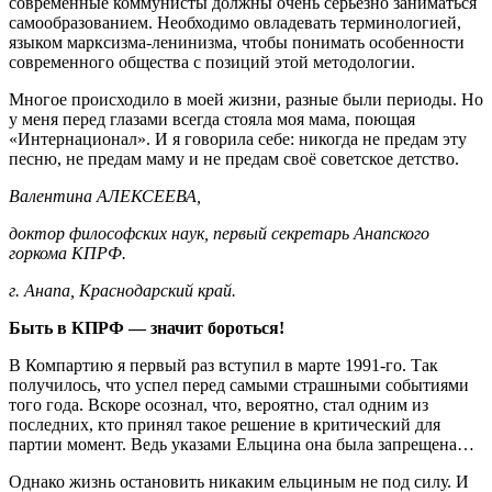
современные коммунисты должны очень серьёзно заниматься
самообразованием. Необходимо овладевать терминологией,
языком марксизма-ленинизма, чтобы понимать особенности
современного общества с позиций этой методологии.
Многое происходило в моей жизни, разные были периоды. Но
у меня перед глазами всегда стояла моя мама, поющая
«Интернационал». И я говорила себе: никогда не предам эту
песню, не предам маму и не предам своё советское детство.
Валентина АЛЕКСЕЕВА,
доктор философских наук, первый секретарь Анапского
горкома КПРФ.
г. Анапа, Краснодарский край.
Быть в КПРФ — значит бороться!
В Компартию я первый раз вступил в марте 1991-го. Так
получилось, что успел перед самыми страшными событиями
того года. Вскоре осознал, что, вероятно, стал одним из
последних, кто принял такое решение в критический для
партии момент. Ведь указами Ельцина она была запрещена…
Однако жизнь остановить никаким ельциным не под силу. И