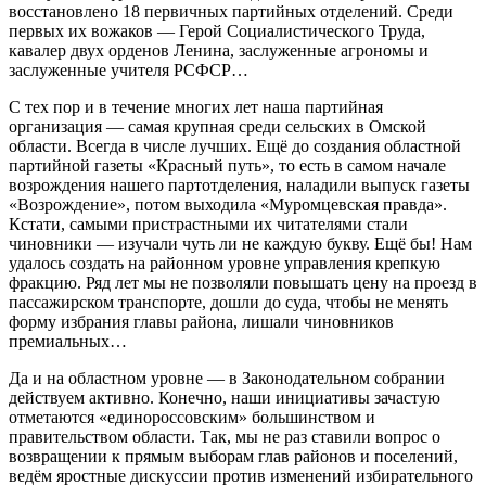
восстановлено 18 первичных партийных отделений. Среди
первых их вожаков — Герой Социалистического Труда,
кавалер двух орденов Ленина, заслуженные агрономы и
заслуженные учителя РСФСР…
С тех пор и в течение многих лет наша партийная
организация — самая крупная среди сельских в Омской
области. Всегда в числе лучших. Ещё до создания областной
партийной газеты «Красный путь», то есть в самом начале
возрождения нашего партотделения, наладили выпуск газеты
«Возрождение», потом выходила «Муромцевская правда».
Кстати, самыми пристрастными их читателями стали
чиновники — изучали чуть ли не каждую букву. Ещё бы! Нам
удалось создать на районном уровне управления крепкую
фракцию. Ряд лет мы не позволяли повышать цену на проезд в
пассажирском транспорте, дошли до суда, чтобы не менять
форму избрания главы района, лишали чиновников
премиальных…
Да и на областном уровне — в Законодательном собрании
действуем активно. Конечно, наши инициативы зачастую
отметаются «единороссовским» большинством и
правительством области. Так, мы не раз ставили вопрос о
возвращении к прямым выборам глав районов и поселений,
ведём яростные дискуссии против изменений избирательного