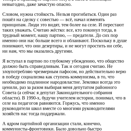
невыгодно, даже зачастую опасно.
Словом, нужна стойкость. Нельзя прогибаться. Один раз
пошёл на сделку с совестью — всё, начал изменять
принципам. Люди это видят, тем более на селе. И перестают
таких уважать. Считаю жёстко: все, кто покинул тогда, в
трудный момент, нашу партию, — предатели. До сих пор
именно они нас больше всего и облаивают. Поскольку в душе
понимают, что они дезертиры, и не могут простить ни себе,
ни нам, что мы оказались другими.
Я вступал в партию по глубокому убеждению, что общество
должно быть справедливым. Так и сегодня считаю. Не
злоупотребляю чрезмерным пафосом, но действительно верю
в победу социализма как ступень коммунизма, в то, что
необходимо подлинное народовластие. Земляки всегда это
ценили, раз за разом выбирая меня депутатом районного
Совета (а сейчас я депутат Законодательного собрания
области). В 1990-х, будучи учителем истории, понимал, что в
селе на педагогов равняются. Горжусь, что именно
руководители школ вместе со многими руководителями
хозяйств нас тогда поддержали.
А ядром партийной организации стали, конечно,
коммунисты-фронтовики. Было довольно быстро