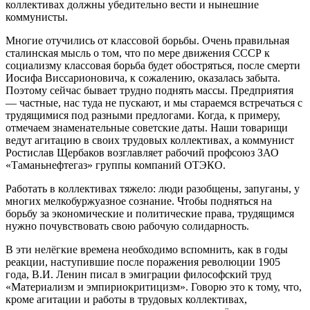
коллективах должны убедительно вести и нынешние
коммунисты.
Многие отучились от классовой борьбы. Очень правильная
сталинская мысль о том, что по мере движения СССР к
социализму классовая борьба будет обостряться, после смерти
Иосифа Виссарионовича, к сожалению, оказалась забыта.
Поэтому сейчас бывает трудно поднять массы. Предприятия
— частные, нас туда не пускают, и мы стараемся встречаться с
трудящимися под разными предлогами. Когда, к примеру,
отмечаем знаменательные советские даты. Наши товарищи
ведут агитацию в своих трудовых коллективах, а коммунист
Ростислав Щербаков возглавляет рабочий профсоюз ЗАО
«Таманьнефтегаз» группы компаний ОТЭКО.
Работать в коллективах тяжело: люди разобщены, запуганы, у
многих мелкобуржуазное сознание. Чтобы подняться на
борьбу за экономические и политические права, трудящимся
нужно почувствовать свою рабочую солидарность.
В эти нелёгкие времена необходимо вспомнить, как в годы
реакции, наступившие после поражения революции 1905
года, В.И. Ленин писал в эмиграции философский труд
«Материализм и эмпириокритицизм». Говорю это к тому, что,
кроме агитации и работы в трудовых коллективах,