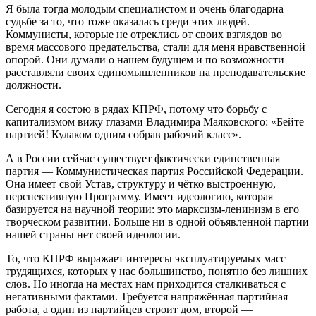
Я была тогда молодым специалистом и очень благодарна
судьбе за то, что тоже оказалась среди этих людей.
Коммунисты, которые не отреклись от своих взглядов во
время массового предательства, стали для меня нравственной
опорой. Они думали о нашем будущем и по возможности
расставляли своих единомышленников на преподавательские
должности.
Сегодня я состою в рядах КПРФ, потому что борьбу с
капитализмом вижу глазами Владимира Маяковского: «Бейте
партией! Кулаком одним собрав рабочий класс».
А в России сейчас существует фактически единственная
партия — Коммунистическая партия Российской Федерации.
Она имеет свой Устав, структуру и чётко выстроенную,
перспективную Программу. Имеет идеологию, которая
базируется на научной теории: это марксизм-ленинизм в его
творческом развитии. Больше ни в одной объявленной партии
нашей страны нет своей идеологии.
То, что КПРФ выражает интересы эксплуатируемых масс
трудящихся, которых у нас большинство, понятно без лишних
слов. Но иногда на местах нам приходится сталкиваться с
негативными фактами. Требуется напряжённая партийная
работа, а один из партийцев строит дом, второй —