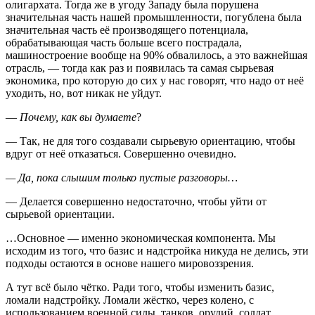
олигархата. Тогда же в угоду Западу была порушена
значительная часть нашей промышленности, погублена была
значительная часть её производящего потенциала,
обрабатывающая часть больше всего пострадала,
машиностроение вообще на 90% обвалилось, а это важнейшая
отрасль, — тогда как раз и появилась та самая сырьевая
экономика, про которую до сих у нас говорят, что надо от неё
уходить, но, вот никак не уйдут.
—
Почему, как вы думаете
?
— Так, не для того создавали сырьевую ориентацию, чтобы
вдруг от неё отказаться. Совершенно очевидно.
— Да, пока слышим только пустые разговоры…
— Делается совершенно недостаточно, чтобы уйти от
сырьевой ориентации.
…Основное — именно экономическая компонента. Мы
исходим из того, что базис и надстройка никуда не делись, эти
подходы остаются в основе нашего мировоззрения.
А тут всё было чётко. Ради того, чтобы изменить базис,
ломали надстройку. Ломали жёстко, через колено, с
использованием военной силы, танков, орудий, солдат…