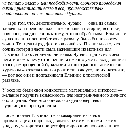
утратить власть, или необходимость срочного проведения
дикой приватизации всего и вся, производственных
предприятий, на чём настаивал Чубайс?
— При том, что, действительно, Чубайс — одна из самых
зловещих и вредоносных фигур в нашей истории, всё-таки,
наверное, сводить лишь к тому, что он обрабатывал Ельцина и
существенно поспособствовал развалу, было бы не совсем
точно. Тут целый ряд факторов сошёлся. Правильно то, что
боязнь потери власти была важнейшим из мотивов для
Ельцина. Плюс, конечно, не только Чубайс, при всём моём
негативном к нему отношении, а именно уже нарождавшийся
класс доморощенной буржуазии и иностранные заокеанские
кураторы – хозяева или покровители, как угодно их назовите,
— вот все они и подталкивали Ельцина к трагической
развязке.
У всех их были свои конкретные материальные интересы —
желание получить возможность для неограниченного личного
обогащения. Ради этого немало людей совершают
чудовищные преступления.
После победы Ельцина и его камарильи началась
приватизация, сопровождавшаяся резким экономическим
упадком, ускорился процесс формирования новоявленного