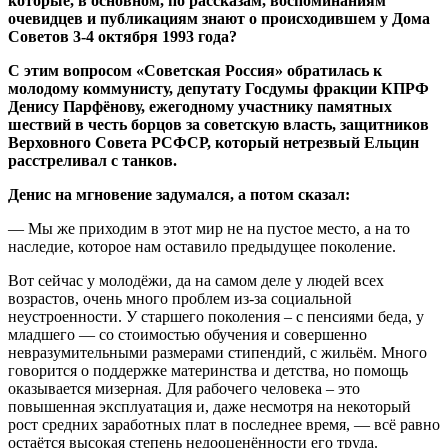
которые, в основном, по рассказам, воспоминаниям
очевидцев и публикациям знают о происходившем у Дома
Советов 3-4 октября 1993 года?
С этим вопросом «Советская Россия» обратилась к
молодому коммунисту, депутату Госдумы фракции КПРФ
Денису Парфёнову, ежегодному участнику памятных
шествий в честь борцов за советскую власть, защитников
Верховного Совета РСФСР, который нетрезвый Ельцин
расстреливал с танков.
Денис на мгновение задумался, а потом сказал:
— Мы же приходим в этот мир не на пустое место, а на то
наследие, которое нам оставило предыдущее поколение.
Вот сейчас у молодёжи, да на самом деле у людей всех
возрастов, очень много проблем из-за социальной
неустроенности. У старшего поколения – с пенсиями беда, у
младшего — со стоимостью обучения и совершенно
невразумительными размерами стипендий, с жильём. Много
говорится о поддержке материнства и детства, но помощь
оказывается мизерная. Для рабочего человека – это
повышенная эксплуатация и, даже несмотря на некоторый
рост средних заработных плат в последнее время, — всё равно
остаётся высокая степень недооценённости его труда.