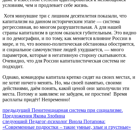
условиям, чем и продлевает себе жизнь.
Хотя минувшие три с лишним десятилетия показали, что
капитализм на данном историческим этапе — система
регрессивная, во многом разрушительная. А для нашей
страны капитализм в целом оказался губительным. Это видно
и по демографии, и по тому, как меняется влияние России в
мире, и то, что военно-политическая обстановка обостряется,
и социальное самочувствие людей ухудшается, — много
параметров, которые в негативную сторону скатываются.
Очевидно, что для России капиталистическая система не
подходит.
Однако, командоры капитала крепко сидят на своих местах, и
не хотят ничего менять. Но, мы своей памятью, своими
действиями, даём понять, какой ценой они заполучили эти
места. Потому и заявляем: не забудем, не простим! Время
расплаты придёт! Непременно!
Навигация
Предыдущий
предыдущий
Пенитенциарная система при социализме.
пост:
Предложения Якова Злобина
по
Следующее
следующий
Педагог-психолог Виола Потапова:
записям
сообщение:
«Современные подростки – такие умные, злые и грустные»
Сайт Коммунистической партии Российской