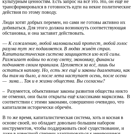
культурным ценностям. Есть запрос на всё это. Но, он ещё не
трансформировался в готовность идти на некие политические
действия по этому поводу.
Люди хотят добрых перемен, но сами не готовы активно их
добиваться. Для этого должна возникнуть соответствующая
обстановка, и она заставит действовать.
—
К сожалению, любой маломальский протест, любой голос
разума тут же подавляется. В людях живёт страх.
Капиталистическая система защищается изо всей силы.
Разжигает войны по всему свету, экономику, финансы
подчиняет своим правилам. Цепляется за всё, лишь бы
остаться наплаву. Но, есть же ещё и законы диалектики, как
бы там ни было, а после лета наступает осень, после осени
— зима… Так и в жизни общества. Вы согласны?
– Разумеется, объективные законы развития общества никто
не отменял, они были открыты ещё классиками марксизма. В
соответствии с этими законами, совершенно очевидно, что
капитализм исторически обречён.
В то же время, капиталистическая система, хоть и косная в
основе своей, но обладает довольно большим набором
инструментов, чтобы поддерживать своё существование, и
даже в известной степени адаптироваться к меняющимся