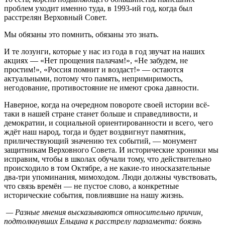
проблем уходит именно туда, в 1993-ий год, когда был
расстрелян Верховный Совет.
Мы обязаны это помнить, обязаны это знать.
И те лозунги, которые у нас из года в год звучат на наших
акциях — «Нет прощения палачам!», «Не забудем, не
простим!», «Россия помнит и воздаст!» — остаются
актуальными, потому что память, непримиримость,
негодование, противостояние не имеют срока давности.
Наверное, когда на очередном повороте своей истории всё-
таки в нашей стране станет больше и справедливости, и
демократии, и социальной ориентированности и всего, чего
ждёт наш народ, тогда и будет воздвигнут памятник,
приличествующий значению тех событий, — монумент
защитникам Верховного Совета. И исторические хроники мы
исправим, чтобы в школах обучали тому, что действительно
происходило в том Октябре, а не какие-то иносказательные
два-три упоминания, мимоходом. Люди должны чувствовать,
что связь времён — не пустое слово, а конкретные
исторические события, повлиявшие на нашу жизнь.
— Разные мнения высказываются относительно причин,
подтолкнувших Ельцина к расстрелу парламента: боязнь