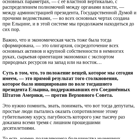
основных параметрах, — с её властной вертикалью, с
распределением полномочий между органами власти, —
между администрацией президента, Государственной Думой и
прочими ведомствами, — во всех основных чертах создана
при Ельцине, и в этой системе мы продолжаем находиться до
сих пор.
Важно, что и экономическая часть тоже была тогда
сформирована, — это олигархия, сосредоточение всех
основных активов и крупной собственности в немногих
руках, сырьевая ориентация экономики с экспортом
природных ресурсов на запад или на восток…
Суть в том, что, то положение вещей, которое мы сегодня
имеем, — это прямой результат того столкновения,
которое было инициировано по воле тогдашнего
президента Ельцина, поддерживавших его Соединённых
Штатов Америки, — против Верховного Совета.
Это нужно помнить, знать, понимать, что вот тогда депутаты,
простые люди пытались оказать сопротивление этому
губительному курсу, пагубность которого уже тысячу раз
доказана всеми тремя с лишним прошедшими
десятилетиями.
То есть, корень подавляющего большинства нынешних