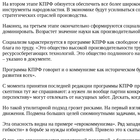
На втором этапе КПРФ обязуется обеспечить все более широкое
инструменты народовластия. В экономике будут усиливаться с
стратегических отраслей производства.
Наконец, на третьем этапе окончательно сформируются социа
доминировать. Возрастет значение науки как производительно
Социализм характеризуется в программе КПРФ как свободное о
блага по труду. «Это общество высокой производительности т
ресурсосберегающих технологий. Это общество подлинного на
– указано в документе.
Программа КПРФ говорит и о коммунизме как историческом буд
развития всех».
С момента принятия последней редакции программы КПРФ прош
скептики тут же спрашивают: а нужен ли вообще партии конкр
перспективу» могут отвлекать от насущных забот. Дескать, ко
Но такой утилитарной подход грозит рисками. На первый взгл
движения. Подмена больших целей сиюминутными задачами, ме
Эта опасность видна на примере «еврокоммунизма». Ряд запа
гибкости» в борьбе за нужды избирателей. Привело это к скат