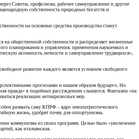
через Советы, профсоюзы, рабочее самоуправление и другие
общенародную собственность природных богатств и
твенности на основные средства производства станут
ся на общественной собственности и распределяет жизненные
чного планирования и управления, применения наукоемких и
рческую активность личности и самоуправление трудящихся»,
свободное развитие каждого является условием свободного
ерспективными прогнозами и нашим образом будущего. Но
жная правда» в подобных рассуждениях слышится. Фантазии «на
биваться реализации антикризисных мер.
особен размыть саму КПРФ – ядро левопатриотического
ийную жизнь, удобрят почву для оппортунизма.
оении коммунизма из своих программ. Целью было «увеличение
артий, как итальянская.