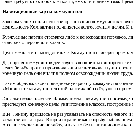
чаще требует от авторов краткости, емкости и динамизма. Время
Навигационные карты коммунистов
Залогом успеха политической организации коммунистов являет
деятельность Компартии подчиняется долгосрочным целям. И пр
Буржуазные партии стремятся либо к консервации порядков, л
отдельных персон или кланов.
Цели компартий выглядят иначе. Коммунисты говорят прямо: м
Да, партия коммунистов действует в конкретных исторических 
ведет борьбу против произвола капиталистов-эксплуататоров и
конечную цель они видят в полном освобождении людей труда.
Таким образом, свою повседневную работу коммунисты соедин
«Манифесте коммунистической партии» образ будущего просмат
Энгельс позже пояснял: «Коммунисты – коммунисты потому, чт
преследуют конечную цель: уничтожение классов, построение т
В.И. Ленину пришлось не раз указывать на опасность левого и
«счастливое завтра». Второй ограничивает борьбу выбивание
А если есть желание не заблудиться, то без навигационной ка