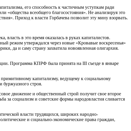
питализма, его способность к частичным уступкам ради
 или «общества всеобщего благосостояния». Не анализируя это
твия». Приход к власти Горбачева позволит эту мину взорвать.
, власть в это время оказалась в руках капиталистов.
азный режим утверждался через новые «Кровавые воскресенья»
рики, да и саму страну захватила новоявленная олигархия.
ии. Программа КПРФ была принята на III съезде в январе
, примитивному капитализму, ведущему к социальному
и буржуазного строя.
ассовое движение и общественный строй получит свое второе
ьба за социализм и советские формы народовластия сливается
атической власти трудящихся, широких народно-
политические и социально-экономические права граждан,