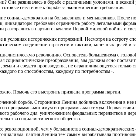
ии? Она развивалась в борьбе с различными уклонами, и всякий 
готовые свести всё к борьбе за экономические требования.
ение социал-демократов на большевиков и меньшевиков. После 
к, ликвидаторы требовали ограничить работу легальными формам
ии разгорались в партии с началом Первой мировой войны и св
е в условиях исторических потрясений. Несмотря на остроту спо
лектическом соединении стратегии и тактики, конечных целей и з
циалистическую революцию. Основатель большевизма с головой 
ная социалистические преобразования, мы должны ясно поставит
 земли и средств производства, не ограничивающегося только с
каждого по способностям, каждому по потребностям».
жно. Помочь его выстроить призвана программа партии.
оченной борьбе. Сторонники Ленина добились включения в нее п
л из программы-минимум и программы-максимум. Первая ставил
вого рабочего дня, уничтожением феодальных пережитков в дере
тельства социалистического общества.
лее революционной, чем у большинства социал-демократических
 социализма, партия Ленина тем самым вырабатывала противояд