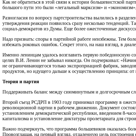
Как не обратиться в этой связи к истории большевистской парт
большого пути это были «легальный марксизм» и «экономизм», 
Разногласия по вопросу партстроительства вылились в раздел
утверждения реакции появилось сразу несколько тенденций. Та
социал-демократов из Думы. Еще более ожесточенные дискусс
Надо признать: споры в партийной работе неизбежны. Тем боле
избежать роковых ошибок. Секрет этого, на наш взгляд, в диа
Именно ленинцам удалось возглавить первую победоносную со
целях В.И. Ленин не забывал никогда. Он подчеркивал: «Начи
не ограничивающегося только экспроприацией фабрик, заводов,
продуктов, но идущего дальше к осуществлению принципа: от 
Теория и партия
Поддерживать баланс между сиюминутным и долгосрочным сло
Второй съезд РСДРП в 1903 году принимал программу в ожест
революционной партии в рабочем движении. Документ состоя
установлением демократической республики, введением 8-часо
капитализма и установление диктатуры пролетариата для строи
Важно подчеркнуть, что программа большевиков оказалась бо
Провозглашая, на первый взгляд, отдаленную цель построения