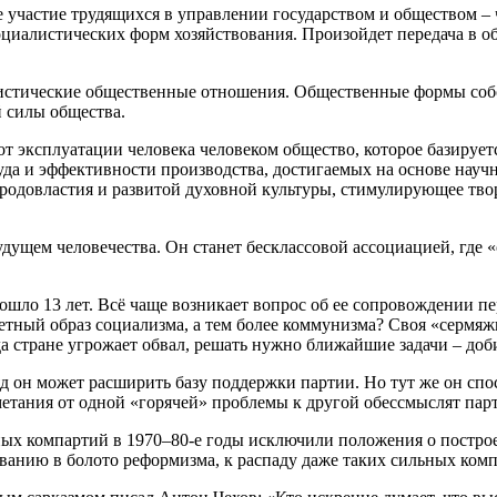
 участие трудящихся в управлении государством и обществом – 
оциалистических форм хозяйствования. Произойдет передача в 
листические общественные отношения. Общественные формы собс
й силы общества.
т эксплуатации человека человеком общество, которое базирует
руда и эффективности производства, достигаемых на основе нау
родовластия и развитой духовной культуры, стимулирующее тво
ущем человечества. Он станет бесклассовой ассоциацией, где «
ло 13 лет. Всё чаще возникает вопрос об ее сопровождении п
етный образ социализма, а тем более коммунизма? Своя «сермя
гда стране угрожает обвал, решать нужно ближайшие задачи – до
яд он может расширить базу поддержки партии. Но тут же он сп
тания от одной «горячей» проблемы к другой обессмыслят парт
дных компартий в 1970–80-е годы исключили положения о постр
ыванию в болото реформизма, к распаду даже таких сильных комп