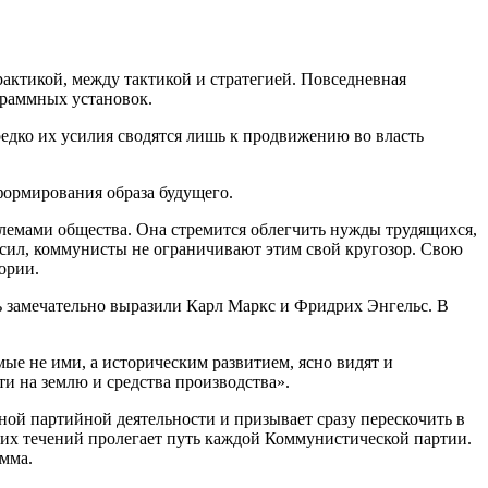
актикой, между тактикой и стратегией. Повседневная
граммных установок.
едко их усилия сводятся лишь к продвижению во власть
формирования образа будущего.
облемами общества. Она стремится облегчить нужды трудящихся,
х сил, коммунисты не ограничивают этим свой кругозор. Свою
ории.
 замечательно выразили Карл Маркс и Фридрих Энгельс. В
ые не ими, а историческим развитием, ясно видят и
ти на землю и средства производства».
ной партийной деятельности и призывает сразу перескочить в
тих течений пролегает путь каждой Коммунистической партии.
амма.