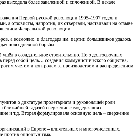
раз выходила более закаленной и сплоченной. В начале
поражения Первой русской революции 1905–1907 годов и
и, а отзовисты, напротив, их отвергали, настаивали на отзыве
ершением Февральской революции.
ров, а возможно, и благодаря им, партии большевиков удалось
адач повседневной борьбы.
ушёл в созидательное строительство. Но о долгосрочных
ь перед собой цель… создания коммунистического общества,
трогим учетом и контролем за производством и распределением
унктов о диктатуре пролетариата и руководящей роли
а ближайшей задачей свержение самодержавия с
вне и т.д. Вторая формулировала основную цель – свержение
 организаций в Европе – влиятельных и многочисленных.
ие против оппортунизма.