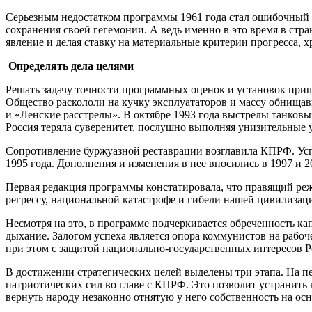
Серьезным недостатком программы 1961 года стал ошибочный п
сохранения своей гегемонии. А ведь именно в это время в стр
явление и делая ставку на материальные критерии прогресса, 
Определять дела целями
Решать задачу точности программных оценок и установок пришло
Общество раскололи на кучку эксплуататоров и массу обнищав
и «Ленские расстрелы». В октябре 1993 года выстрелы танковы
Россия теряла суверенитет, послушно выполняя унизительные у
Сопротивление буржуазной реставрации возглавила КПРФ. Успе
1995 года. Дополнения и изменения в нее вносились в 1997 и 2
Первая редакция программы констатировала, что правящий ре
регрессу, национальной катастрофе и гибели нашей цивилизац
Несмотря на это, в программе подчеркивается обреченность ка
дыхание. Залогом успеха является опора коммунистов на рабоч
при этом с защитой национально-государственных интересов Р
В достижении стратегических целей выделены три этапа. На п
патриотических сил во главе с КПРФ. Это позволит устранить
вернуть народу незаконно отнятую у него собственность на ос