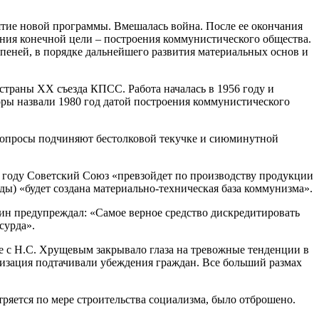
ятие новой программы. Вмешалась война. После ее окончания
ния конечной цели – построения коммунистического общества.
пеней, в порядке дальнейшего развития материальных основ и
 страны XX съезда КПСС. Работа началась в 1956 году и
оры назвали 1980 год датой построения коммунистического
 вопросы подчиняют бестолковой текучке и сиюминутной
0 году Советский Союз «превзойдет по производству продукции
ы) «будет создана материально-техническая база коммунизма».
ин предупреждал: «Самое верное средство дискредитировать
сурда».
е с Н.С. Хрущевым закрывало глаза на тревожные тенденции в
изация подтачивали убеждения граждан. Все больший размах
ряется по мере строительства социализма, было отброшено.