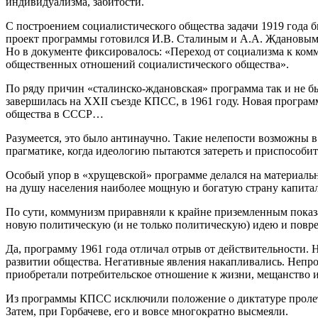
индивидуализма, забитости.
С построением социалистического общества задачи 1919 года 
проект программы готовился И.В. Сталиным и А.А. Ждановым. 
Но в документе фиксировалось: «Переход от социализма к ком
общественных отношений социалистического общества».
По ряду причин «сталинско-ждановская» программа так и не бы
завершилась на XXII съезде КПСС, в 1961 году. Новая програм
общества в СССР…
Разумеется, это было антинаучно. Такие нелепости возможны 
прагматике, когда идеологию пытаются затереть и приспособи
Особый упор в «хрущевской» программе делался на материальн
на душу населения наиболее мощную и богатую страну капитал
По сути, коммунизм приравняли к крайне приземленным показа
новую политическую (и не только политическую) идею и повреди
Да, программу 1961 года отличал отрыв от действительности.
развитии общества. Негативные явления накапливались. Непр
приобретали потребительское отношение к жизни, мещанство и
Из программы КПСС исключили положение о диктатуре пролетар
Затем, при Горбачеве, его и вовсе многократно высмеяли.