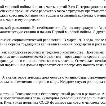
рвой мировой войны большая часть партий 2-го Интернационала
спечили прочный союз рабочего класса с трудовым крестьянство
жки крестьян, большевики вошли в серьезный конфликт с меньш
и к марксизму творчески.
альской революции. Ее необходимость Ленин подчеркнул в «Апре
иалистическую стадию и начало Первой мировой войны. С друго
рьской социалистической революции. В марте 1919 года, после 
ение борьбы трудящихся капиталистических государств и рост 
 как государства рабочих и трудового крестьянства. Программа
лялись цели экономического развития – превращение средств пр
ция крупного социалистического земледелия. Отмечалась необхо
й партии. Она должна превратиться в программу нашего хозяйст
. Эта связь теоретических документов с жизнью была отражение
ровала на изменения в стране и мире. Недаром спустя ровно два
оветский Союз совершил беспрецедентный рывок в развитии. Аг
я, коллективизация села, культурная революция позволили выко
м. Культурная политика СССР формировала нового человека-соз