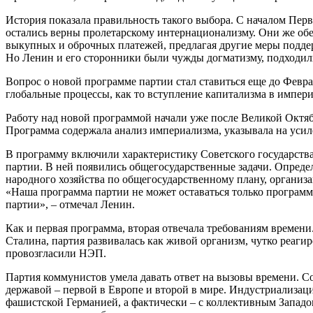
История показала правильность такого выбора. С началом Пе
остались верны пролетарскому интернационализму. Они же обе
выкупных и оброчных платежей, предлагая другие меры поддер
Но Ленин и его сторонники были чужды догматизму, подходил
Вопрос о новой программе партии стал ставиться еще до Февр
глобальные процессы, как то вступление капитализма в импер
Работу над новой программой начали уже после Великой Октяб
Программа содержала анализ империализма, указывала на усил
В программу включили характеристику Советского государства
партии. В ней появились общегосударственные задачи. Опреде
народного хозяйства по общегосударственному плану, организа
«Наша программа партии не может оставаться только программо
партии», – отмечал Ленин.
Как и первая программа, вторая отвечала требованиям времени
Сталина, партия развивалась как живой организм, чутко реаги
провозгласили НЭП.
Партия коммунистов умела давать ответ на вызовы времени. С
державой – первой в Европе и второй в мире. Индустриализаци
фашистской Германией, а фактически – с коллективным Западо