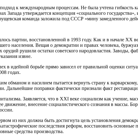
одход к международным процессам. Не была учтена гибкость ка
анах Запада утверждается концепция «социального государства»,
хрущевская команда заложила под СССР «мину замедленного дейс
сь партии, восстановленной в 1993 году. Как и в начале XX века
шего населения. Вещая о демократии и правах человека, буржу
х орудий рушили остатки советского народовластия. Заводы, фаб
казания извне.
х в идейной борьбе прямо зависел от правильной оценки ситуац
008 годах.
жим обманом и насилием пытается вернуть страну к варварскому
ии. Дальнейшие поправки фактически признали факт реставраци
питализма. Заявляется, что в XXI веке социализм как учение, м
ее движение, внесение социалистического сознания в массы. Бор
оссии.
ервом из них должна быть достигнута цель установления демокр
 катастрофические последствия реформ, восстановить основные 
новные средства производства.