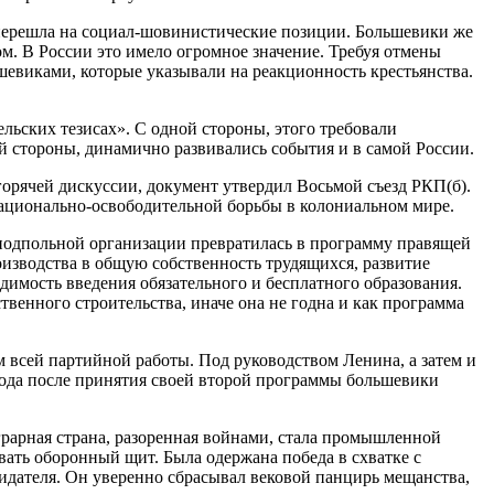
 перешла на социал-шовинистические позиции. Большевики же
м. В России это имело огромное значение. Требуя отмены
евиками, которые указывали на реакционность крестьянства.
льских тезисах». С одной стороны, этого требовали
й стороны, динамично развивались события и в самой России.
горячей дискуссии, документ утвердил Восьмой съезд РКП(б).
национально-освободительной борьбы в колониальном мире.
 подпольной организации превратилась в программу правящей
оизводства в общую собственность трудящихся, развитие
димость введения обязательного и бесплатного образования.
венного строительства, иначе она не годна и как программа
м всей партийной работы. Под руководством Ленина, а затем и
 года после принятия своей второй программы большевики
рарная страна, разоренная войнами, стала промышленной
вать оборонный щит. Была одержана победа в схватке с
идателя. Он уверенно сбрасывал вековой панцирь мещанства,