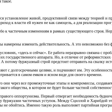
 такое.
ся установление живой, продуктивной связи между теорией и пр
иход к власти ей нужен не как самоцель, а для реализации про
ибо к частичным изменениям в рамках существующего строя. Нер
ы намерены изменить действительность. А это невозможно без 
условиях, «здесь и сейчас». Ее работа неразрывно связана с пр
 их государственного аппарата. Но, в отличие от реформистски
 А потому буржуазный строй предстоит отправить на свалку ист
яют с долгосрочными целями, и подчиняют им. Эту особенность
ривается в самом емком и ясном виде для своего времени.
о они через все промежуточные этапы и компромиссы, создаваем
акого общества, в котором не будет больше частной собственнос
 правого оппортунизма. Первый отвергает необходимость буднич
м у буржуазии частичных уступок. Между Сциллой и Харибдой э
рты не обойтись. Именно такую роль выполняет партийная прогр