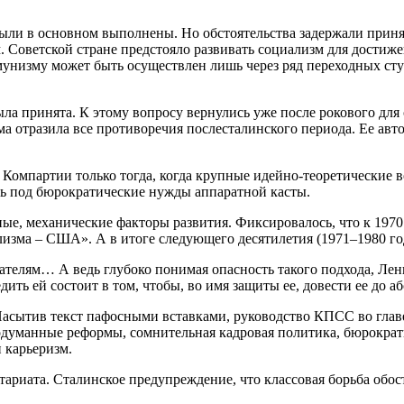
были в основном выполнены. Но обстоятельства задержали прин
Советской стране предстояло развивать социализм для достиже
мунизму может быть осуществлен лишь через ряд переходных сту
ла принята. К этому вопросу вернулись уже после рокового для
ма отразила все противоречия послесталинского периода. Ее авт
в Компартии только тогда, когда крупные идейно-теоретические
ть под бюрократические нужды аппаратной касты.
ые, механические факторы развития. Фиксировалось, что к 197
изма – США». А в итоге следующего десятилетия (1971–1980 год
телям… А ведь глубоко понимая опасность такого подхода, Лен
ть ей состоит в том, чтобы, во имя защиты ее, довести ее до аб
 Насытив текст пафосными вставками, руководство КПСС во глав
одуманные реформы, сомнительная кадровая политика, бюрократ
 карьеризм.
иата. Сталинское предупреждение, что классовая борьба обост