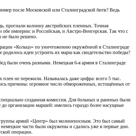
пример после Московской или Сталинградской битв? Ведь
дь, прогнали колонну австрийских пленных. Точная
 обе империи: и Российская, и Австро-Венгерская. Так что с
о не было решено.
 операции «Кольцо» по уничтожению окружённой в Сталинграде
е родилось идеи устроить их марш как свидетельство победы?
побед были очень разными. Немецкая 6-я армия в Сталинграде
плен не пережили. Называлась даже цифра: всего 5 тыс.
елись причины: огромное число обмороженных, истощённых от
ь специально созданная комиссия. Для больных и раненых были
е до организации маршей: имелись гораздо более насущные
ом группы армий «Центр» был молниеносным. Это был самый
 немецкие части были окружены и сдались уже в первые дни.
тской операции.