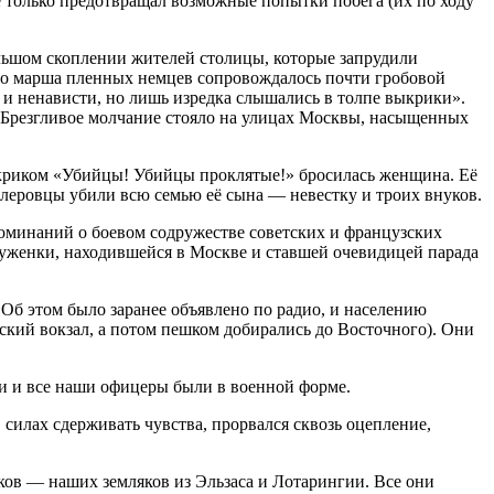
только предотвращал возможные попытки побега (их по ходу
ольшом скоплении жителей столицы, которые запрудили
ало марша пленных немцев сопровождалось почти гробовой
 ненависти, но лишь изредка слышались в толпе выкрики».
«Брезгливое молчание стояло на улицах Москвы, насыщенных
с криком «Убийцы! Убийцы проклятые!» бросилась женщина. Её
итлеровцы убили всю семью её сына — невестку и троих внуков.
оминаний о боевом содружестве советских и французских
уженки, находившейся в Москве и ставшей очевидицей парада
Об этом было заранее объявлено по радио, и населению
ский вокзал, а потом пешком добирались до Восточного). Они
и и все наши офицеры были в военной форме.
 силах сдерживать чувства, прорвался сквозь оцепление,
ов — наших земляков из Эльзаса и Лотарингии. Все они