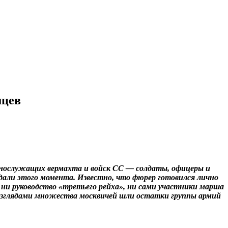
мцев
еннослужащих вермахта и войск СС — солдаты, офицеры и
дали этого момента. Известно, что фюрер готовился лично
о ни руководство «третьего рейха», ни сами участники марша
и взглядами множества москвичей шли остатки группы армий