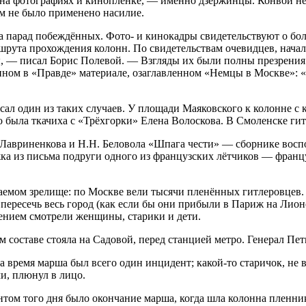
а фотографиях и киноплёнке, — именно дзержинцы. Конвой не 
ным не было применено насилие.
 на парад побеждённых. Фото- и кинокадры свидетельствуют о б
ршрута прохождения колонн. По свидетельствам очевидцев, нач
— писал Борис Полевой. — Взгляды их были полны презрения и
нном в «Правде» материале, озаглавленном «Немцы в Москве»: 
исал один из таких случаев. У площади Маяковского к колонне 
то была ткачиха с «Трёхгорки» Елена Волоскова. В Смоленске г
 Лавриненкова и Н.Н. Беловола «Шпага чести» — сборнике восп
а из письма подруги одного из французских лётчиков — франц
аемом зрелище: по Москве вели тысячи пленённых гитлеровцев. 
пересечь весь город (как если бы они прибыли в Париж на Лион
рением смотрели женщины, старики и дети.
оставе стояла на Садовой, перед станцией метро. Генерал Пет
 время марша был всего один инцидент; какой-то старичок, не в
и, плюнул в лицо.
ом того дня было окончание марша, когда шла колонна пленник