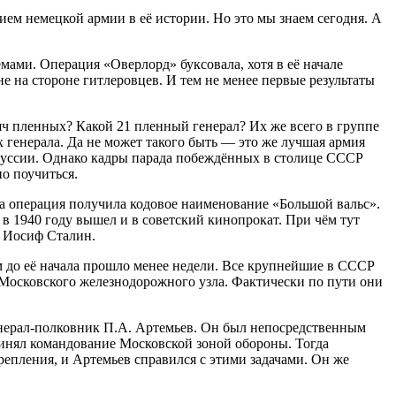
м немецкой армии в её истории. Но это мы знаем сегодня. А
мами. Операция «Оверлорд» буксовала, хотя в её начале
е на стороне гитлеровцев. И тем не менее первые результаты
яч пленных? Какой 21 пленный генерал? Их же всего в группе
х генерала. Да не может такого быть — это же лучшая армия
оруссии. Однако кадры парада побеждённых в столице СССР
но поучиться.
та операция получила кодовое наименование «Большой вальс».
 1940 году вышел и в советский кинопрокат. При чём тут
— Иосиф Сталин.
 до её начала прошло менее недели. Все крупнейшие в СССР
Московского железнодорожного узла. Фактически по пути они
нерал-полковник П.А. Артемьев. Он был непосредственным
ринял командование Московской зоной обороны. Тогда
репления, и Артемьев справился с этими задачами. Он же