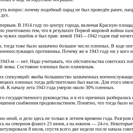
нуть вопрос: почему подобный парад не был проведён ранее, на
 дух.
 первым. В 1914 году по центру города, включая Красную площа
ло уничтожено тем, что в результате Первой мировой войны пали
ть чужих ошибок и был прав: зимой 1941—1942 годов ещё ничег
ьно, тогда тоже было захвачено большое число пленных. В ходе
военнослужащих противника. Почему же в 1943 году ни у кого н
 в 1943-м — нет. Надо учитывать, что обстоятельства советских 
ой зимы. Состояние пленных было плачевным.
их спекуляций: якобы большинство захваченных военнослужащих 
емецких пленных тогда действительно был высок. Для этого им
й. К началу лета 1943 года умерли около 30% пленных.
го государственного руководства, и в его причинах разбиралас
учшения снабжения продовольствием. Понятно, что тогда было н
но иной, и дело здесь не только в летнем времени года. Разгр
сь на северном фланге 23 июня, а на южном — 24-го. Некоторые
итулировали 8 июля, спустя всего две недели после начала сове