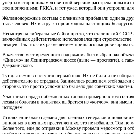
упёртым сторонникам «советской версии» расстрела польских в
военнопленными РККА, и тот ужас, который они устроили для 
Железнодорожные составы с пленными прибывали один за други
тыс. человек. Их выгрузка происходила на станциях Белорусска
Несмотря на либеральные байки про то, что сталинский СССР 
заключённых действительно использовался при строительстве,
немцев. Так что с их размещением пришлось импровизировать.
В качестве мест временного содержания был выбран ряд объек
«Динамо» на Ленинградском шоссе (ныне — проспекте), а такж
Дзержинского.
Тут для немцев наступил первый шок. Их не били и не собирал
действительно не страдали. Занимались решением этой задачи 
стороны, это просто усложнило бы дело для советских власте
Участники парада побеждённых топали примерно в том состоянии
лесам и болотам в попытках выбраться из «котлов», вид имели
исподнем.
Исключение было сделано для пленных генералов и полковников
виновных в военных преступлениях, это не избавило. Тем не м
Более того, ещё до отправки в Москву провели медосмотр и от
отобрана только одна треть от общего числа гитлеровцев, плен