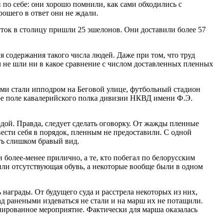
по себе: они хорошо помнили, как сами обходились с
ошего в ответ они не ждали.
ток в столицу пришли 25 эшелонов. Они доставили более 57
 содержания такого числа людей. Даже при том, что труд
 не шли ни в какое сравнение с числом доставленных пленных
Ими стали ипподром на Беговой улице, футбольный стадион
ое поле кавалерийского полка дивизии НКВД имени Ф.Э.
дой. Правда, следует сделать оговорку. От жажды пленные
ести себя в порядок, пленным не предоставили. С одной
ть слишком бравый вид.
 более-менее прилично, а те, кто побегал по белорусским
 или отсутствующая обувь, а некоторые вообще были в одном
награды. От будущего суда и расстрела некоторых из них,
ад ранеными издеваться не стали и на марш их не потащили.
анированное мероприятие. Фактически для марша оказалась