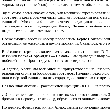
обнажёнными шашками вокруг колонн немцев, запечатлённые н
марша, по сути, и не было), но и следил за тем, чтобы к плен
Здесь самое время сказать о том, как москвичи отреагировали
тротуары и края проезжей части улиц на протяжении всего ма
тишиной. «Москвичи были исключительно дисциплинированы, 
Это свидетельство подтверждает Леонид Леонов в опубликова
шарканьем ста с лишком тысяч ног».
Позже эмоции всё-таки кое-где прорвались. Борис Полевой оп
остановили не конвоиры, а другие москвичи. Оказалось, что э
Ещё одно интересное свидетельство можно найти в книге В.Л.
лётчиков полка «Нормандия — Неман». Там приведена выдержк
побеждённых. Процитируем часть этого свидетельства:
«Недавно, Алекс, мы всей миссией присутствовали на незабыв
разрешили стоять за бордюрами тротуаров. Немцам предстояло 
шли в мёртвой тишине, на них гордо, с достоинством и с през
Вся военная миссия «Сражающейся Франции» в СССР в полном с
…Советские люди не проронили ни звука, никто не двигался. За
бросился к первому гитлеровцу, обругал его страшными словам
Но для нас, французов, милый Алекс, самым волнующим момент