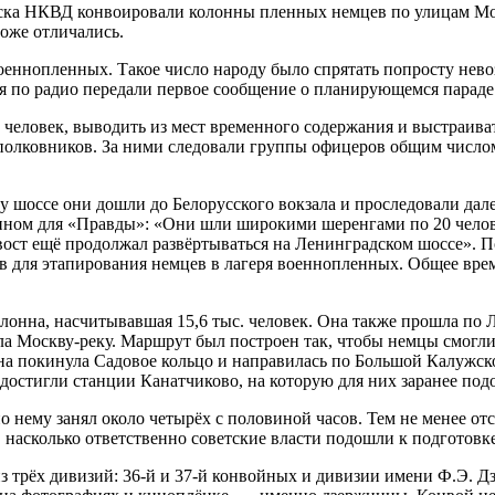
ска НКВД конвоировали колонны пленных немцев по улицам Моск
оже отличались.
военнопленных. Такое число народу было спрятать попросту нев
ля по радио передали первое сообщение о планирующемся парад
 человек, выводить из мест временного содержания и выстраиват
полковников. За ними следовали группы офицеров общим числом 
у шоссе они дошли до Белорусского вокзала и проследовали дале
анном для «Правды»: «Они шли широкими шеренгами по 20 чело
вост ещё продолжал развёртываться на Ленинградском шоссе». П
ов для этапирования немцев в лагеря военнопленных. Общее вре
лонна, насчитывавшая 15,6 тыс. человек. Она также прошла по 
кла Москву-реку. Маршрут был построен так, чтобы немцы смогл
на покинула Садовое кольцо и направилась по Большой Калужско
достигли станции Канатчиково, на которую для них заранее под
по нему занял около четырёх с половиной часов. Тем не менее 
м, насколько ответственно советские власти подошли к подготовк
ёх дивизий: 36-й и 37-й конвойных и дивизии имени Ф.Э. Дзе