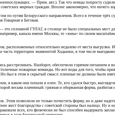
оеннослужащих. — Прим. авт.). Так что немцы попросту судили 
советских мирных граждан. Вполне закономерно, что ничего хор
м по путям Белорусского направления. Всего в течение трёх су
я-Товарная и Беговая.
— это сплошной ГУЛАГ, в столице не было специальных мест для
 например, канала имени Москвы, те «зоны» по своим масштабам
тов, расположенных относительно недалеко от места выгрузки. 
е часть территории знаменитой Ходынки, в том числе выездков
ись расстреливать. Наоборот, обеспечили горячим питанием и во
столичные пожарные команды. Но вот воды для того, чтобы прив
й. Но был в этом и скрытый смысл: пленные не должны были име
, в каком они попали в плен. Те, кто сдался быстро, выглядели
 порой весьма плачевный: грязная и оборванная форма, разбитая
. Этим позволили не только почистить форму, но и даже надеть 
енее жест благородства с советской стороны был налицо. Ну и н
браковали всех, кто физически не был способен выдержать запл
ённых в ходе Белорусской операции.