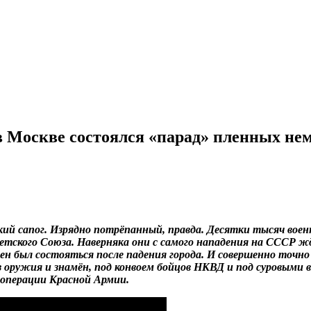
 в Москве состоялся «парад» пленных не
цкий сапог. Изрядно потрёпанный, правда. Десятки тысяч во
етского Союза. Наверняка они с самого нападения на СССР ж
жен был состояться после падения города. И совершенно точн
ез оружия и знамён, под конвоем бойцов НКВД и под суровым
 операции Красной Армии.