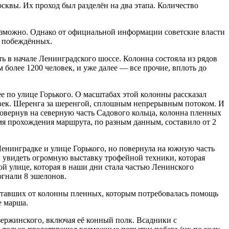
вы. Их проход был разделён на два этапа. Количество
озможно. Однако от официальной информации советские власти
е побеждённых.
ь в начале Ленинградского шоссе. Колонна состояла из рядов
более 1200 человек, и уже далее — все прочие, вплоть до
е по улице Горького. О масштабах этой колонны рассказал
век. Шеренга за шеренгой, сплошным непрерывным потоком. И
овернув на северную часть Садового кольца, колонна пленных
мя прохождения маршрута, по разным данным, составило от 2
Ленинградке и улице Горького, но повернула на южную часть
и увидеть огромную выставку трофейной техники, которая
й улице, которая в наши дни стала частью Ленинского
огнали 8 эшелонов.
отставших от колонны пленных, которым потребовалась помощь
е марша.
ржинского, включая её конный полк. Всадники с