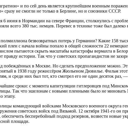
ратион» и по сей день является крупнейшим военным поражение
 сразу не смогли не только в Берлине, но и союзники СССР.
я 6 июня в Нормандии на севере Франции, столкнулись с пробле
и всего 380 тыс. немцев. Перевес в технике тоже был далеко н
 полмиллиона безвозвратных потерь у Германии? Какие 158 тыс
тский плен с начала войны попало в общей сложности 22 немецки
м числом пытаются скрыть масштабы катастрофы вермахта в Бел
т правду истории. Так что у советских пропагандистов не зазор
арад побеждённых в Москве. Но сделать предположение можно. Э
нятый в 1938 году режиссёром Жюльеном Дювилье. Фильм этот в
м, и среди них был тот, кто смотрел его не один десяток раз, 
чайшие сроки: с момента капитуляции гитлеровцев под Минском
олицы. Так что эшелонам с новыми пленными было не миновать 
о этапу.
олицы командующий войсками Московского военного округа ге
ружения советских войск под Вязьмой. 12 октября 1941-го он п
 обеспечить бесперебойный подход резервов, возвести новые ук
асной площади.