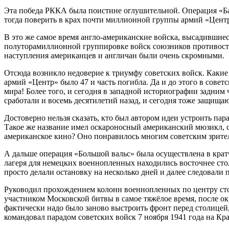
Эта победа РККА была поистине оглушительной. Операция «Баг
тогда поверить в крах почти миллионной группы армий «Центр»
В это же самое время англо-американские войска, высадившиес
полуторамиллионной группировке войск союзников противостоял
наступления американцев и англичан были очень скромными.
Отсюда возникло недоверие к триумфу советских войск. Какие
армий «Центр» было 47 и часть погибла. Да и до этого в сове
мира! Более того, и сегодня в западной историографии задни
сработали и восемь десятилетий назад, и сегодня тоже защищаю
Достоверно нельзя сказать, кто был автором идеи устроить п
Такое же название имел оскароносный американский мюзикл, с
американское кино? Оно понравилось многим советским зрителя
А дальше операция «Большой вальс» была осуществлена в крат
лагеря для немецких военнопленных находились восточнее ст
просто делали остановку на несколько дней и далее следовали п
Руководил прохождением колонн военнопленных по центру ст
участником Московской битвы в самое тяжёлое время, после ок
фактически надо было заново выстроить фронт перед столицей,
командовал парадом советских войск 7 ноября 1941 года на Кр