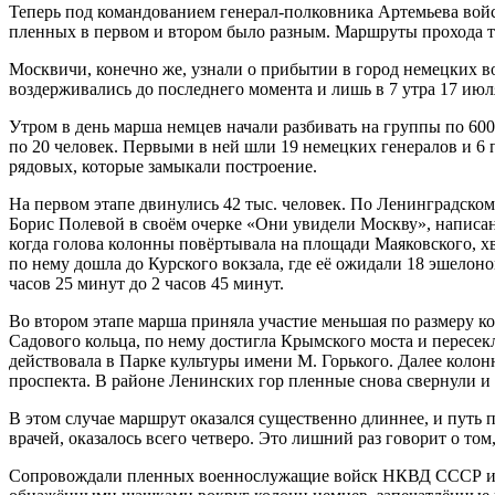
Теперь под командованием генерал-полковника Артемьева вой
пленных в первом и втором было разным. Маршруты прохода т
Москвичи, конечно же, узнали о прибытии в город немецких 
воздерживались до последнего момента и лишь в 7 утра 17 ию
Утром в день марша немцев начали разбивать на группы по 600
по 20 человек. Первыми в ней шли 19 немецких генералов и 6 
рядовых, которые замыкали построение.
На первом этапе двинулись 42 тыс. человек. По Ленинградском
Борис Полевой в своём очерке «Они увидели Москву», напис
когда голова колонны повёртывала на площади Маяковского, х
по нему дошла до Курского вокзала, где её ожидали 18 эшелон
часов 25 минут до 2 часов 45 минут.
Во втором этапе марша приняла участие меньшая по размеру ко
Садового кольца, по нему достигла Крымского моста и пересе
действовала в Парке культуры имени М. Горького. Далее колон
проспекта. В районе Ленинских гор пленные снова свернули и 
В этом случае маршрут оказался существенно длиннее, и путь 
врачей, оказалось всего четверо. Это лишний раз говорит о то
Сопровождали пленных военнослужащие войск НКВД СССР из тр