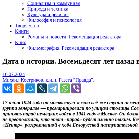
Социализм и коммунизм
Природа и техника
Культура и религия
Философия и психология
Творчество
Книги
Романы и повести. Рекомендация редактора
Кино
Фильмография. Рекомендация редактора
Дата в истории. Восемьдесят лет назад
16.07.2024
16.07.2024
Михаил Костриков, к.и.н. Газета "Правда".
17 июля 1944 года на московскую землю всё же ступил неме
группа генералов — промаршировали по улицам столицы Сов
принять парад немецких войск в 1941 году в Москве. Он дол
не предполагали, что этот «парад» будет именно таким. Б
«Центр», разгромленной в ходе Белорусской наступательной