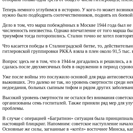
Теперь немного углубимся в историю. У кого-то может возник
нужно было подбодрить соотечественников, поднять их боевой
Дело в том, что марш побеждённых в Москве 1944 года был не
численность неизвестна. Однако впечатление от того марша бы
триумфом тогда поторопились. Сталин точно не хотел повторя
Что касается победы в Сталинградской битве, то, действител
гитлеровской группировки РККА взяла в плен около 91,5 тыс. 
Вопрос здесь не в том, что в 1944-м догадались и решились, а
сдалась после двухмесячных боёв в окружении в период суров
Уже после войны это послужило основой для ряда антисоветск
выживших. Это далеко не так, но уровень смертности среди н
недоедания, больных сыпным тифом и рядом других заболевани
Высокий уровень смертности не остался без внимания советско
организованы семь госпиталей. Также приняли ряд мер для ул
проблемы.
В случае с операцией «Багратион» ситуация была принципиаль
настоящий блицкриг. Напомним: советское наступление начало
Основные же силы, загнанные в «котёл» восточнее Минска, кап