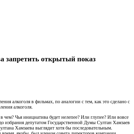
ва запретить открытый показ
ия алкоголя в фильмах, по аналогии с тем, как это сделано с
ления алкоголя.
в чем? Чья инициатива будет нелепее? Или глупее? Или вовсе
ь до избрания депутатом Государственной Думы Султан Хамзаев
ултана Хамзаева выглядит хотя бы последовательным.
е время, якобы, был членом совета директоров компании,