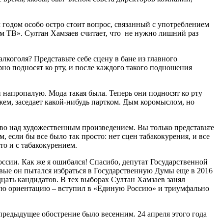
ым годом особо остро стоит вопрос, связанный с употреблением
ом ТВ». Султан Хамзаев считает, что не нужно лишний раз
алкоголя? Представьте себе сцену в бане из главного
но подносят ко рту, и после каждого такого подношения
и напропалую. Мода такая была. Теперь они подносят ко рту
жем, заседает какой-нибудь партком. Дым коромыслом, но
тво над художественным произведением. Вы только представьте
 если бы все было так просто: нет сцен табакокурения, и все
то и с табакокурением.
оссии. Как же я ошибался! Спасибо, депутат Государственной
рвые он пытался избраться в Государственную Думы еще в 2016
цать кандидатов. В тех выборах Султан Хамзаев занял
ескую ориентацию – вступил в «Единую Россию» и триумфально
 предыдущее обострение было весенним. 24 апреля этого года