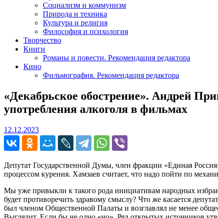
Социализм и коммунизм
Природа и техника
Культура и религия
Философия и психология
Творчество
Книги
Романы и повести. Рекомендация редактора
Кино
Фильмография. Рекомендация редактора
«Декабрьское обострение». Андрей При
употребления алкоголя в фильмах
12.12.2023
12.12.2023
Депутат Государственной Думы, член фракции «Единая Россия» 
процессом курения. Хамзаев считает, что надо пойти по механ
Мы уже привыкли к такого рода инициативам народных избранн
будет противоречить здравому смыслу? Что же касается депута
был членом Общественной Палаты и возглавлял не менее общес
Выглядит. Если бы не одно «но». Ряд открытых источников утв