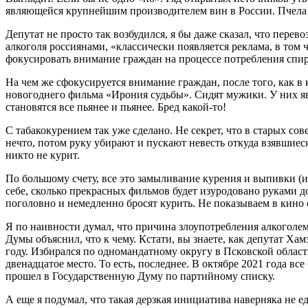
являющейся крупнейшим производителем вин в России. Пчела
Депутат не просто так возбудился, я бы даже сказал, что пере
алкоголя россиянами, «классически появляется реклама, в том
фокусировать внимание граждан на процессе потребления спир
На чем же сфокусируется внимание граждан, после того, как в 
новогоднего фильма «Ирония судьбы». Сидят мужики. У них явн
становятся все пьянее и пьянее. Бред какой-то!
С табакокурением так уже сделано. Не секрет, что в старых со
нечто, потом руку убирают и пускают невесть откуда взявшиес
никто не курит.
По большому счету, все это замыливание курения и выпивки (
себе, сколько прекрасных фильмов будет изуродовано руками д
поголовно и немедленно бросят курить. Не показываем в кино с
Я по наивности думал, что причина злоупотребления алкоголем
Думы объяснил, что к чему. Кстати, вы знаете, как депутат Х
году. Избирался по одномандатному округу в Псковской област
двенадцатое место. То есть, последнее. В октябре 2021 года
прошел в Государственную Думу по партийному списку.
А еще я подумал, что такая дерзкая инициатива наверняка не 