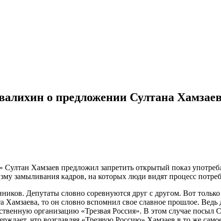
валихин о предложении Султана Хамзае
Султан Хамзаев предложил запретить открытый показ употреблен
изму замыливания кадров, на которых люди видят процесс потреб
иков. Депутаты словно соревнуются друг с другом. Вот только 
та Хамзаева, то он словно вспомнил свое славное прошлое. Вед
твенную организацию «Трезвая Россия». В этом случае посыл С
ерждает, что возглавляя «Трезвую Россию» Хамзаев в то же само