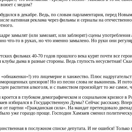
 воюет с медом?
возбудился в декабре. Ведь, по словам парламентария, перед Нов
 числе нативная реклама через фильмы и сериалы на отечественн
тного.
кадре замылят (или замозаят, или заблюрят) сцены употребления 
о что-то в руках, но что именно замылено. Но руки они регуляр
ветских фильмах 40-70 годов прошлого века курят почти все геро
я клубы дыма в разные стороны. Ведь глупость несусветная! Ска
и «обнаженки»!) это лицемерие и ханжество. Плюс надругательс
оморощенных цензоров! Но из песни слова не выкинешь. И потом,
цен распития алкоголя, и с пьянством произойдет то же самое, ч
 кроется в глубоком демографическом и социальном кризисе в Р
амзаев избирался в Государственную Думы? Сейчас расскажу. Впе
и от партии «Гражданская сила». На мандат претендовало двенад
 все было уже гораздо проще. Господин Хамзаев сменил политич
единственная в послужном списке депутата. И не ошибся! Только